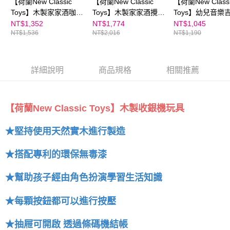
【荷蘭New Classic
【荷蘭New Classic
【荷蘭New Class
Toys】木製家家酒咖啡
Toys】木製家家酒攪拌
Toys】幼兒音樂吉
機 - 優雅白 - 10705
機 - 優雅白 - 10707
經典版B- 10344
NT$1,352
NT$1,774
NT$1,045
NT$1,536
NT$2,016
NT$1,190
詳細說明
商品規格
相關推薦
【荷蘭New Classic Toys】木製收銀機玩具
★堅持使用天然實木進行製造
★
搭配專利的環保無毒漆
★
幫助孩子經由角色扮演學習生活知識
★
每顆按鈕都可以進行按壓
★
抽屜可開啟 透過條碼機結帳