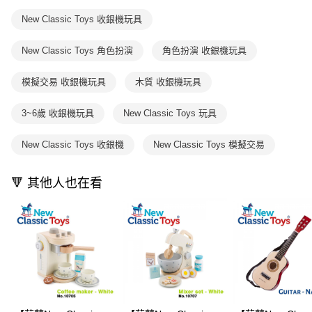
購買商品的店家。未經商家同意取消之訂單仍視為有效，需透過AFTEE先享
買賣價金債權讓與本公司後，依約使用本公司帳單繳交帳款。
後付繳納相關費用。
New Classic Toys 收銀機玩具
2.基於同意付款使用「大哥付你分期」之契約關係目的，商店將以您的個人
※ 交易是否成功請以「AFTEE先享後付 」之結帳頁面顯示為準，若有關於
資料（包含姓名、電話或地址）提供予台灣大哥大進項蒐集、處理及利用，
是否繳費成功／繳費後需取消欲退款等相關疑問，請聯繫「AFTEE先享後付
由本公司與您本人進行分期帳單所需資料之確認、核對及更正。
New Classic Toys 角色扮演
角色扮演 收銀機玩具
客戶支援中心」
https://netprotections.freshdesk.com/support/home
3.完整用戶服務條款，請詳閱以下連結：
https://oppay.tw/userRule
【注意事項】
模擬交易 收銀機玩具
木質 收銀機玩具
１．透過由恩沛科技股份有限公司提供之「AFTEE先享後付」服務完成之交
易，需依本服務之必要範圍內提供個人資料，並將交易相關給付款項請求債
3~6歲 收銀機玩具
New Classic Toys 玩具
權轉讓予恩沛科技股份有限公司。
２．關於個人資料處理事宜，請瀏覽以下網址：
https://aftee.tw/terms/#terms3
New Classic Toys 收銀機
New Classic Toys 模擬交易
３．未成年的使用者請事先徵得法定代理人或監護人之同意方可使用
「AFTEE先享後付」，若未經同意申辦者引起之損失，本公司不負相關責
任。
🔻 其他人也在看
４．使用「AFTEE先享後付」時，將依據個別帳號之用戶狀況，依本公司即
時審查核予不同之上限額度；若仍有額度不足之情形，本公司將視審查結果
請求用戶進行身份認證。
５．嚴禁一人註冊多個帳號或使用他人資訊註冊。若發現惡意使用之情形，
恩沛科技股份有限公司將有權停止該用戶之使用額度並採取法律行動。