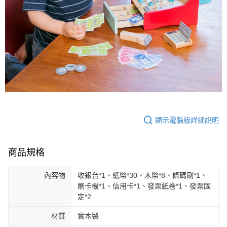
顯示電腦版詳細說明
商品規格
內容物
收銀台*1、紙幣*30、木幣*8、條碼刷*1、
刷卡機*1、信用卡*1、發票紙卷*1、發票固
定*2
材質
實木製