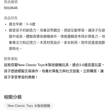
商品編號
LINE Pay
9310645
Apple Pay
商品特色
大哥付你分期
適合年齡：3~6歲
相關說明
啟發孩子的創造力，培養貨幣觀念，透過互動學習，讓孩子在遊
【大哥付你分期使用說明】
戲中成長。體驗真實收銀機操作，增進邏輯思考與計算能力，培
AFTEE先享後付
1.本服務由台灣大哥大提供，台灣大哥大用戶可立即使用無須另外申請。
養專注力和記憶力。木質材質設計，安全耐用，陪伴孩童度過歡
2.付款方式選擇「大哥付你分期」，訂單成立後會自動跳轉到大哥付的交易
相關說明
流程，驗證手機門號後，選擇欲分期的期數、繳款截止日，確認付款後即完
樂時光。
【關於「AFTEE先享後付」】
成交易。
ATM付款
AFTEE先享後付是「在收到商品之後才付款」的支付方式。 讓您購物簡單
3.實際核准額度、可分期數及費用金額請依後續交易確認頁面所載為準。
銷售重點
便利好安心！
4.訂單成立30分鐘內，如未前往確認交易或遇審核未通過，訂單將自動取
１．簡單：不需註冊會員、不需綁卡、不需儲值。
這款荷蘭New Classic Toys木製收銀機玩具，適合3-6歲孩童玩耍。
運送方式
消。如遇「轉專審核」未通過狀況，表示未達大哥付你分期系統評分，恕無
２．便利：只要手機號碼，簡訊認證，即可結帳。
法說明評估內容。
孩子透過模擬交易操作，培養計算能力與社交技能。立即購買，讓
３．安心：先確認商品／服務後，再付款。
國內宅配/郵寄 (不適用離島、海外及郵局i郵箱)
【繳款方式說明】
孩子享受學習的樂趣！
1.分期款項不併入電信帳單，「大哥付你分期」於每月結算日後寄送繳費提
每筆NT$70，滿NT$800(含以上)免運費
【「AFTEE先享後付」結帳流程】
醒簡訊。
１．於結帳方式選擇「AFTEE先享後付」後，將跳轉至「AFTEE先享後付」
2.透過簡訊連結打開帳單後，可選擇「超商條碼／台灣大直營門市／銀行轉
離島宅配（澎湖、金門、馬祖、小琉球；不適用於郵局i郵箱）
結帳頁面，進行簡訊認證並確認金額後，即可完成結帳。
帳／街口支付／iPASS MONEY」等通路繳費。
２．訂單成立數日內，您將收到繳費通知簡訊。
每筆NT$200
相關分類
３．收到繳費通知簡訊後14天內，點擊此簡訊中的連結，可透過四大超商／
【注意事項】
ATM／網路銀行／等多元方式進行付款，方視為交易完成。
1.本服務係由「台灣大哥大股份有限公司」（以下簡稱本公司）所提供，讓
New Classic Toys 木製收銀機
※ 請注意：結帳手續完成當下不需立刻繳費，但若您需要取消訂單，請聯絡
用戶於交易時，得透過本服務購買商品或服務，並由商店將買賣／分期付款