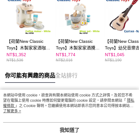
【荷蘭New Classic
【荷蘭New Classic
【荷蘭New Class
Toys】木製家家酒咖啡
Toys】木製家家酒攪拌
Toys】幼兒音樂吉
機 - 優雅白 - 10705
機 - 優雅白 - 10707
經典版B- 10344
NT$1,352
NT$1,774
NT$1,045
NT$1,536
NT$2,016
NT$1,190
你可能有興趣的商品
全站排行
本網站中使用 cookie，欲查詢有關本網站使用 cookie 方式之詳情，及若您不希
熱門標籤
望在電腦上使用 cookie 時應如何變更電腦的 cookie 設定，請參閱本網站「
隱私
權條款
」之 Cookie 聲明。您繼續使用本網站即表示您同意本公司得按本網站使
用條款之 Cookie 聲明使用 cookie。
了解更多 >
我知道了