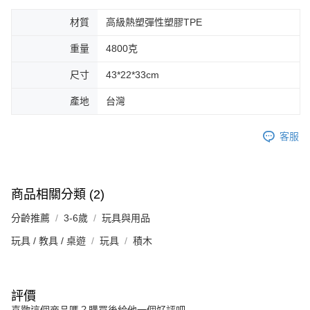
材質
高級熱塑彈性塑膠TPE
重量
4800克
尺寸
43*22*33cm
產地
台灣
客服
商品相關分類 (2)
分齡推薦
3-6歲
玩具與用品
玩具 / 教具 / 桌遊
玩具
積木
評價