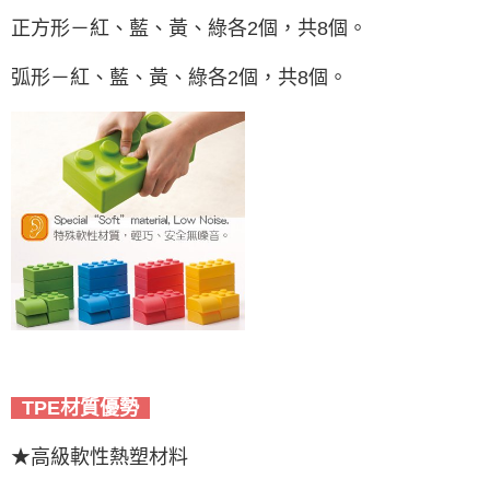
正方形－紅、藍、黃、綠各2個，共8個。
弧形－紅、藍、黃、綠各2個，共8個。
TPE材質優勢
★高級軟性熱塑材料