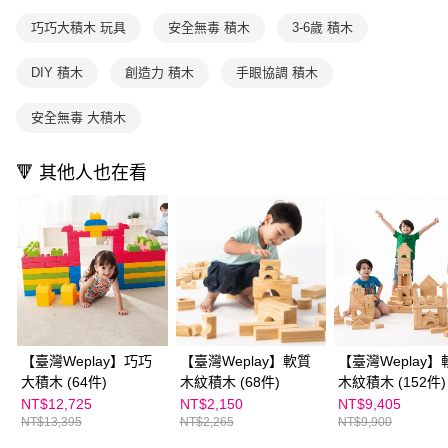
購買商品的店家。未經商家同意取消之訂單仍視為有效，需透過AFTEE先享
買賣價金債權讓與本公司後，依約使用本公司帳單繳交帳款。
後付繳納相關費用。
巧巧大積木 玩具
安全無毒 積木
3-6歲 積木
2.基於同意付款使用「大哥付你分期」之契約關係目的，商店將以您的個人
※ 交易是否成功請以「AFTEE先享後付 」之結帳頁面顯示為準，若有關於
資料（包含姓名、電話或地址）提供予台灣大哥大進項蒐集、處理及利用，
是否繳費成功／繳費後需取消欲退款等相關疑問，請聯繫「AFTEE先享後付
由本公司與您本人進行分期帳單所需資料之確認、核對及更正。
DIY 積木
創造力 積木
手眼協調 積木
客戶支援中心」
https://netprotections.freshdesk.com/support/home
3.完整用戶服務條款，請詳閱以下連結：
https://oppay.tw/userRule
【注意事項】
安全無毒 大積木
１．透過由恩沛科技股份有限公司提供之「AFTEE先享後付」服務完成之交
易，需依本服務之必要範圍內提供個人資料，並將交易相關給付款項請求債
權轉讓予恩沛科技股份有限公司。
🔻 其他人也在看
２．關於個人資料處理事宜，請瀏覽以下網址：
https://aftee.tw/terms/#terms3
３．未成年的使用者請事先徵得法定代理人或監護人之同意方可使用
「AFTEE先享後付」，若未經同意申辦者引起之損失，本公司不負相關責
任。
４．使用「AFTEE先享後付」時，將依據個別帳號之用戶狀況，依本公司即
時審查核予不同之上限額度；若仍有額度不足之情形，本公司將視審查結果
請求用戶進行身份認證。
５．嚴禁一人註冊多個帳號或使用他人資訊註冊。若發現惡意使用之情形，
恩沛科技股份有限公司將有權停止該用戶之使用額度並採取法律行動。
【臺灣Weplay】巧巧
【臺灣Weplay】軟質
【臺灣Weplay】
大積木 (64件)
木紋積木 (68件)
木紋積木 (152件)
NT$12,725
NT$2,150
NT$9,405
NT$13,395
NT$2,265
NT$9,900