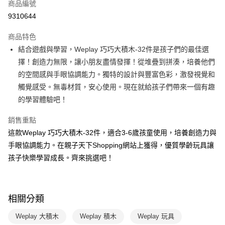
商品編號
LINE Pay
9310644
Apple Pay
商品特色
大哥付你分期
結合遊戲與學習，Weplay 巧巧大積木-32件是孩子們的最佳選
相關說明
擇！創造力無限，讓小朋友盡情發揮！從堆疊到拼湊，培養他們
【大哥付你分期使用說明】
的空間感與手眼協調能力。獨特的設計與豐富色彩，激發視覺和
AFTEE先享後付
1.本服務由台灣大哥大提供，台灣大哥大用戶可立即使用無須另外申請。
觸覺感受。無毒材質，安心使用。現在就給孩子們帶來一個有趣
2.付款方式選擇「大哥付你分期」，訂單成立後會自動跳轉到大哥付的交易
相關說明
流程，驗證手機門號後，選擇欲分期的期數、繳款截止日，確認付款後即完
的學習體驗吧！
【關於「AFTEE先享後付」】
成交易。
ATM付款
AFTEE先享後付是「在收到商品之後才付款」的支付方式。 讓您購物簡單
3.實際核准額度、可分期數及費用金額請依後續交易確認頁面所載為準。
銷售重點
便利好安心！
4.訂單成立30分鐘內，如未前往確認交易或遇審核未通過，訂單將自動取
１．簡單：不需註冊會員、不需綁卡、不需儲值。
這款Weplay 巧巧大積木-32件，適合3-6歲孩童使用，培養創造力與
運送方式
消。如遇「轉專審核」未通過狀況，表示未達大哥付你分期系統評分，恕無
２．便利：只要手機號碼，簡訊認證，即可結帳。
法說明評估內容。
手眼協調能力。在親子天下Shopping網站上獲得，優質學齡玩具讓
３．安心：先確認商品／服務後，再付款。
國內宅配/郵寄 (不適用離島、海外及郵局i郵箱)
【繳款方式說明】
孩子快樂學習成長。齊來挑選吧！
1.分期款項不併入電信帳單，「大哥付你分期」於每月結算日後寄送繳費提
每筆NT$70，滿NT$800(含以上)免運費
【「AFTEE先享後付」結帳流程】
醒簡訊。
１．於結帳方式選擇「AFTEE先享後付」後，將跳轉至「AFTEE先享後付」
2.透過簡訊連結打開帳單後，可選擇「超商條碼／台灣大直營門市／銀行轉
離島宅配（澎湖、金門、馬祖、小琉球；不適用於郵局i郵箱）
結帳頁面，進行簡訊認證並確認金額後，即可完成結帳。
帳／街口支付／iPASS MONEY」等通路繳費。
２．訂單成立數日內，您將收到繳費通知簡訊。
每筆NT$200
相關分類
３．收到繳費通知簡訊後14天內，點擊此簡訊中的連結，可透過四大超商／
【注意事項】
ATM／網路銀行／等多元方式進行付款，方視為交易完成。
1.本服務係由「台灣大哥大股份有限公司」（以下簡稱本公司）所提供，讓
Weplay 大積木
Weplay 積木
Weplay 玩具
※ 請注意：結帳手續完成當下不需立刻繳費，但若您需要取消訂單，請聯絡
用戶於交易時，得透過本服務購買商品或服務，並由商店將買賣／分期付款