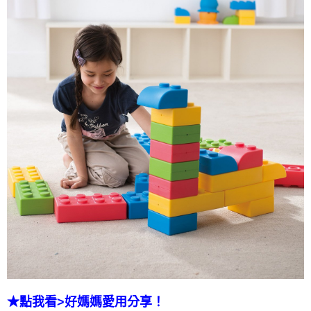
★點我看>好媽媽愛用分享！