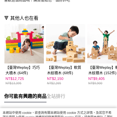
喜歡這個商品嗎？購買後給他一個好評吧
🔻 其他人也在看
【臺灣Weplay】巧巧
【臺灣Weplay】軟質
【臺灣Weplay】
大積木 (64件)
木紋積木 (68件)
木紋積木 (152件)
NT$12,725
NT$2,150
NT$9,405
NT$13,395
NT$2,265
NT$9,900
你可能有興趣的商品
全站排行
本網站中使用 cookie，欲查詢有關本網站使用 cookie 方式之詳情，及若您不希
熱門標籤