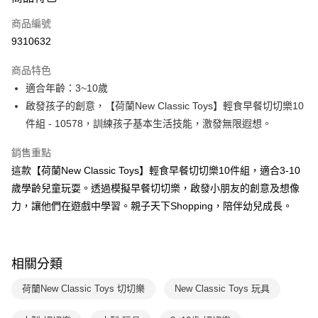
信用卡一次付款
商品編號
LINE Pay
9310632
Apple Pay
商品特色
大哥付你分期
適合年齡：3~10歲
相關說明
啟發孩子的創意，【荷蘭New Classic Toys】輕食早餐切切樂10
【大哥付你分期使用說明】
件組 - 10578，訓練孩子基本生活技能，激發無限遐想。
AFTEE先享後付
1.本服務由台灣大哥大提供，台灣大哥大用戶可立即使用無須另外申請。
2.付款方式選擇「大哥付你分期」，訂單成立後會自動跳轉到大哥付的交易
相關說明
銷售重點
流程，驗證手機門號後，選擇欲分期的期數、繳款截止日，確認付款後即完
【關於「AFTEE先享後付」】
成交易。
這款【荷蘭New Classic Toys】輕食早餐切切樂10件組，適合3-10
ATM付款
AFTEE先享後付是「在收到商品之後才付款」的支付方式。 讓您購物簡單
3.實際核准額度、可分期數及費用金額請依後續交易確認頁面所載為準。
歲學齡兒童玩耍。透過模擬早餐切切樂，啟發小朋友的創意及想像
便利好安心！
4.訂單成立30分鐘內，如未前往確認交易或遇審核未通過，訂單將自動取
１．簡單：不需註冊會員、不需綁卡、不需儲值。
力，讓他們在遊戲中學習。親子天下Shopping，陪伴幼兒成長。
運送方式
消。如遇「轉專審核」未通過狀況，表示未達大哥付你分期系統評分，恕無
２．便利：只要手機號碼，簡訊認證，即可結帳。
法說明評估內容。
３．安心：先確認商品／服務後，再付款。
國內宅配/郵寄 (不適用離島、海外及郵局i郵箱)
【繳款方式說明】
1.分期款項不併入電信帳單，「大哥付你分期」於每月結算日後寄送繳費提
每筆NT$70，滿NT$800(含以上)免運費
【「AFTEE先享後付」結帳流程】
醒簡訊。
相關分類
１．於結帳方式選擇「AFTEE先享後付」後，將跳轉至「AFTEE先享後付」
2.透過簡訊連結打開帳單後，可選擇「超商條碼／台灣大直營門市／銀行轉
離島宅配（澎湖、金門、馬祖、小琉球；不適用於郵局i郵箱）
結帳頁面，進行簡訊認證並確認金額後，即可完成結帳。
帳／街口支付／iPASS MONEY」等通路繳費。
荷蘭New Classic Toys 切切樂
New Classic Toys 玩具
２．訂單成立數日內，您將收到繳費通知簡訊。
每筆NT$200
３．收到繳費通知簡訊後14天內，點擊此簡訊中的連結，可透過四大超商／
【注意事項】
ATM／網路銀行／等多元方式進行付款，方視為交易完成。