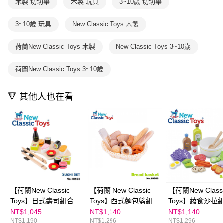
木製 切切樂
木製 玩具
3~10歲 切切樂
1.本服務係由「台灣大哥大股份有限公司」（以下簡稱本公司）所提供，讓
※ 請注意：結帳手續完成當下不需立刻繳費，但若您需要取消訂單，請聯絡
用戶於交易時，得透過本服務購買商品或服務，並由商店將買賣／分期付款
購買商品的店家。未經商家同意取消之訂單仍視為有效，需透過AFTEE先享
買賣價金債權讓與本公司後，依約使用本公司帳單繳交帳款。
3~10歲 玩具
New Classic Toys 木製
後付繳納相關費用。
2.基於同意付款使用「大哥付你分期」之契約關係目的，商店將以您的個人
※ 交易是否成功請以「AFTEE先享後付 」之結帳頁面顯示為準，若有關於
資料（包含姓名、電話或地址）提供予台灣大哥大進項蒐集、處理及利用，
是否繳費成功／繳費後需取消欲退款等相關疑問，請聯繫「AFTEE先享後付
荷蘭New Classic Toys 木製
New Classic Toys 3~10歲
由本公司與您本人進行分期帳單所需資料之確認、核對及更正。
客戶支援中心」
https://netprotections.freshdesk.com/support/home
3.完整用戶服務條款，請詳閱以下連結：
https://oppay.tw/userRule
荷蘭New Classic Toys 3~10歲
【注意事項】
１．透過由恩沛科技股份有限公司提供之「AFTEE先享後付」服務完成之交
易，需依本服務之必要範圍內提供個人資料，並將交易相關給付款項請求債
🔻 其他人也在看
權轉讓予恩沛科技股份有限公司。
２．關於個人資料處理事宜，請瀏覽以下網址：
https://aftee.tw/terms/#terms3
３．未成年的使用者請事先徵得法定代理人或監護人之同意方可使用
「AFTEE先享後付」，若未經同意申辦者引起之損失，本公司不負相關責
任。
４．使用「AFTEE先享後付」時，將依據個別帳號之用戶狀況，依本公司即
時審查核予不同之上限額度；若仍有額度不足之情形，本公司將視審查結果
請求用戶進行身份認證。
５．嚴禁一人註冊多個帳號或使用他人資訊註冊。若發現惡意使用之情形，
恩沛科技股份有限公司將有權停止該用戶之使用額度並採取法律行動。
【荷蘭New Classic
【荷蘭 New Classic
【荷蘭New Class
Toys】日式壽司組合
Toys】西式麵包籃組
Toys】蔬食沙拉組
合-12件組 10605
10592
NT$1,045
NT$1,140
NT$1,140
NT$1,190
NT$1,296
NT$1,296