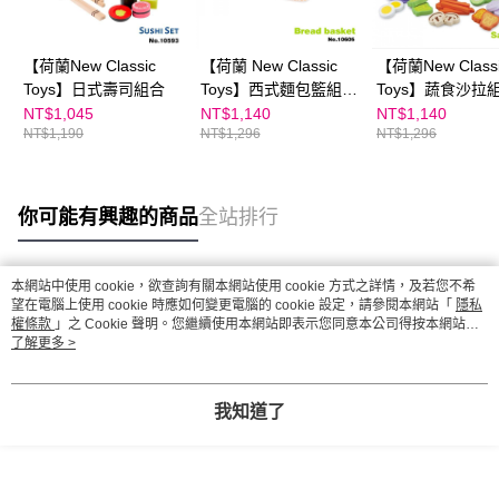
【荷蘭New Classic
【荷蘭 New Classic
【荷蘭New Class
Toys】日式壽司組合
Toys】西式麵包籃組
Toys】蔬食沙拉組
合-12件組 10605
10592
NT$1,045
NT$1,140
NT$1,140
NT$1,190
NT$1,296
NT$1,296
你可能有興趣的商品
全站排行
本網站中使用 cookie，欲查詢有關本網站使用 cookie 方式之詳情，及若您不希
熱門標籤
望在電腦上使用 cookie 時應如何變更電腦的 cookie 設定，請參閱本網站「
隱私
權條款
」之 Cookie 聲明。您繼續使用本網站即表示您同意本公司得按本網站使
用條款之 Cookie 聲明使用 cookie。
了解更多 >
我知道了