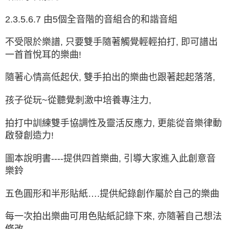
2.3.5.6.7 由5個全音階的音組合的和諧音組
不受限於樂譜, 只要雙手隨著觸覺輕輕拍打, 即可譜出
一首首悅耳的樂曲!
隨著心情高低起伏, 雙手拍出的樂曲也跟著起起落落,
孩子從玩~從聽覺刺激中培養專注力,
拍打中訓練雙手協調性及靈活反應力, 更能從音樂律動
啟發創造力!
圖本說明書----提供四首樂曲, 引導大家進入此創意音
樂鈴
五色圓形和半形貼紙….提供紀錄創作屬於自己的樂曲
每一次拍出樂曲可用色貼紙記錄下來, 亦隨著自己想法
修改