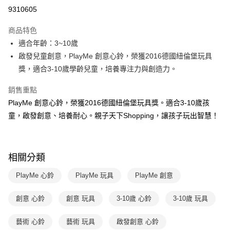
LINE Pay
9310605
Apple Pay
商品特色
大哥付你分期
適合年齡：3~10歲
相關說明
啟發兒童創意，PlayMe 創意心鈴，榮獲2016德國紐倫堡玩具
【大哥付你分期使用說明】
獎，適合3-10歲學齡兒童，培養專注力與創造力。
AFTEE先享後付
1.本服務由台灣大哥大提供，台灣大哥大用戶可立即使用無須另外申請。
2.付款方式選擇「大哥付你分期」，訂單成立後會自動跳轉到大哥付的交易
相關說明
銷售重點
流程，驗證手機門號後，選擇欲分期的期數、繳款截止日，確認付款後即完
【關於「AFTEE先享後付」】
成交易。
PlayMe 創意心鈴，榮獲2016德國紐倫堡玩具獎。適合3-10歲孩
ATM付款
AFTEE先享後付是「在收到商品之後才付款」的支付方式。 讓您購物簡單
3.實際核准額度、可分期數及費用金額請依後續交易確認頁面所載為準。
童，啟發創意、培養耐心。親子天下Shopping，讓孩子玩出智慧！
便利好安心！
4.訂單成立30分鐘內，如未前往確認交易或遇審核未通過，訂單將自動取
１．簡單：不需註冊會員、不需綁卡、不需儲值。
運送方式
消。如遇「轉專審核」未通過狀況，表示未達大哥付你分期系統評分，恕無
２．便利：只要手機號碼，簡訊認證，即可結帳。
法說明評估內容。
３．安心：先確認商品／服務後，再付款。
國內宅配/郵寄 (不適用離島、海外及郵局i郵箱)
【繳款方式說明】
相關分類
1.分期款項不併入電信帳單，「大哥付你分期」於每月結算日後寄送繳費提
每筆NT$70，滿NT$800(含以上)免運費
【「AFTEE先享後付」結帳流程】
醒簡訊。
１．於結帳方式選擇「AFTEE先享後付」後，將跳轉至「AFTEE先享後付」
PlayMe 心鈴
PlayMe 玩具
PlayMe 創意
2.透過簡訊連結打開帳單後，可選擇「超商條碼／台灣大直營門市／銀行轉
離島宅配（澎湖、金門、馬祖、小琉球；不適用於郵局i郵箱）
結帳頁面，進行簡訊認證並確認金額後，即可完成結帳。
帳／街口支付／iPASS MONEY」等通路繳費。
２．訂單成立數日內，您將收到繳費通知簡訊。
每筆NT$200
３．收到繳費通知簡訊後14天內，點擊此簡訊中的連結，可透過四大超商／
創意 心鈴
創意 玩具
3-10歲 心鈴
3-10歲 玩具
【注意事項】
ATM／網路銀行／等多元方式進行付款，方視為交易完成。
1.本服務係由「台灣大哥大股份有限公司」（以下簡稱本公司）所提供，讓
※ 請注意：結帳手續完成當下不需立刻繳費，但若您需要取消訂單，請聯絡
藝術 心鈴
藝術 玩具
啟發創意 心鈴
用戶於交易時，得透過本服務購買商品或服務，並由商店將買賣／分期付款
購買商品的店家。未經商家同意取消之訂單仍視為有效，需透過AFTEE先享