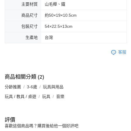
主要材質
山毛櫸、鐵
商品尺寸
約50×19×10.5cm
包裝尺寸
54×22.5×13cm
生產地
台灣
客服
商品相關分類 (2)
分齡推薦
3-6歲
玩具與用品
玩具 / 教具 / 桌遊
玩具
音樂
評價
喜歡這個商品嗎？購買後給他一個好評吧