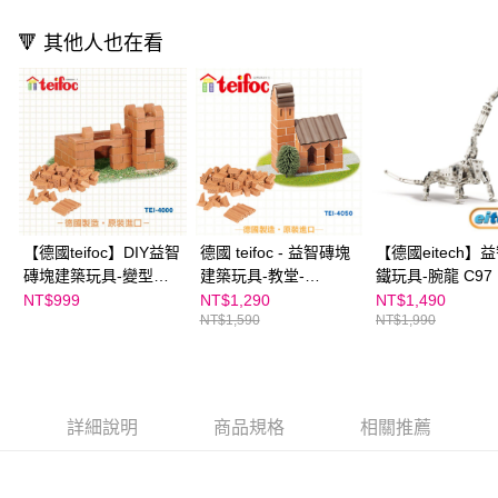
買賣價金債權讓與本公司後，依約使用本公司帳單繳交帳款。
後付繳納相關費用。
2.基於同意付款使用「大哥付你分期」之契約關係目的，商店將以您的個人
※ 交易是否成功請以「AFTEE先享後付 」之結帳頁面顯示為準，若有關於
🔻 其他人也在看
資料（包含姓名、電話或地址）提供予台灣大哥大進項蒐集、處理及利用，
是否繳費成功／繳費後需取消欲退款等相關疑問，請聯繫「AFTEE先享後付
由本公司與您本人進行分期帳單所需資料之確認、核對及更正。
客戶支援中心」
https://netprotections.freshdesk.com/support/home
3.完整用戶服務條款，請詳閱以下連結：
https://oppay.tw/userRule
【注意事項】
１．透過由恩沛科技股份有限公司提供之「AFTEE先享後付」服務完成之交
易，需依本服務之必要範圍內提供個人資料，並將交易相關給付款項請求債
權轉讓予恩沛科技股份有限公司。
２．關於個人資料處理事宜，請瀏覽以下網址：
https://aftee.tw/terms/#terms3
３．未成年的使用者請事先徵得法定代理人或監護人之同意方可使用
【德國teifoc】DIY益智
德國 teifoc - 益智磚塊
【德國eitech】
「AFTEE先享後付」，若未經同意申辦者引起之損失，本公司不負相關責
任。
磚塊建築玩具-變型城
建築玩具-教堂-
鐵玩具-腕龍 C97
４．使用「AFTEE先享後付」時，將依據個別帳號之用戶狀況，依本公司即
堡 TEI4000
TEI4050
NT$999
NT$1,290
NT$1,490
時審查核予不同之上限額度；若仍有額度不足之情形，本公司將視審查結果
NT$1,590
NT$1,990
請求用戶進行身份認證。
５．嚴禁一人註冊多個帳號或使用他人資訊註冊。若發現惡意使用之情形，
恩沛科技股份有限公司將有權停止該用戶之使用額度並採取法律行動。
詳細說明
商品規格
相關推薦