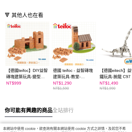
🔻 其他人也在看
【德國teifoc】DIY益智
德國 teifoc - 益智磚塊
【德國eitech】
磚塊建築玩具-變型城
建築玩具-教堂-
鐵玩具-腕龍 C97
堡 TEI4000
TEI4050
NT$999
NT$1,290
NT$1,490
NT$1,590
NT$1,990
你可能有興趣的商品
全站排行
本網站中使用 cookie，欲查詢有關本網站使用 cookie 方式之詳情，及若您不希