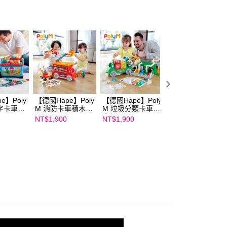
讓予恩沛科技股份有限公司。
個人資料處理事宜，請瀏覽以下網址：
ee.tw/terms/#terms3
年的使用者請事先徵得法定代理人或監護人之同意方可使用
E先享後付」，若未經同意申辦者引起之損失，本公司不負相關責
AFTEE先享後付」時，將依據個別帳號之用戶狀況，依本公司
核予不同之上限額度；若仍有額度不足之情形，本公司將視審查
用戶進行身份認證。
一人註冊多個帳號或使用他人資訊註冊。若發現惡意使用之情
科技股份有限公司將有權停止該用戶之使用額度並採取法律行
e】Poly
【德國Hape】Poly
【德國Hape】Poly
【德國Hape】下
字卡車積
M 消防卡車積木組
M 垃圾分類卡車積
午茶禮盒玩具組
02
761821
木組 761820
NT$1,900
NT$1,900
NT$800