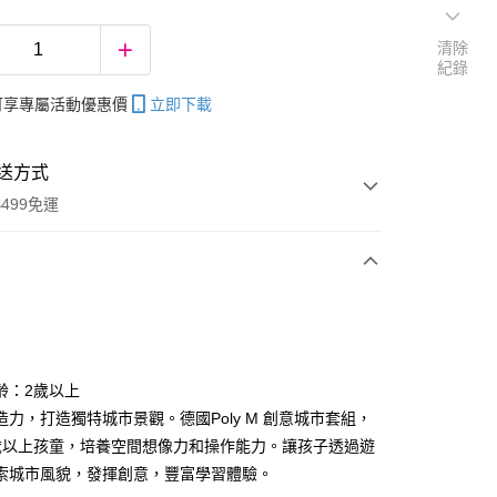
清除
紀錄
帳可享專屬活動優惠價
立即下載
送方式
499免運
次付款
齡：2歲以上
造力，打造獨特城市景觀。德國Poly M 創意城市套組，
分期
歲以上孩童，培養空間想像力和操作能力。讓孩子透過遊
你分期使用說明】
索城市風貌，發揮創意，豐富學習體驗。
享後付
由台灣大哥大提供，台灣大哥大用戶可立即使用無須另外申請。