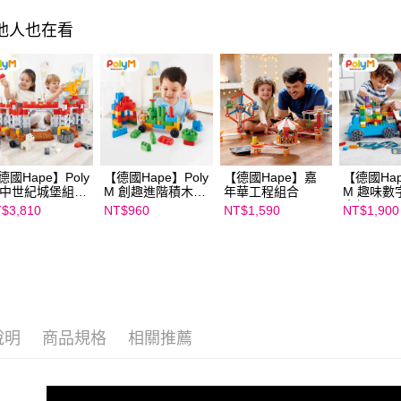
求債權轉
２．關於
其他人也在看
https://aft
３．未成
「AFTE
任。
４．使用「
即時審查
結果請求
５．嚴禁
形，恩沛
德國Hape】Poly
【德國Hape】Poly
【德國Hape】嘉
【德國Hap
動。
 中世紀城堡組
M 創趣進階積木組
年華工程組合
M 趣味數
0026
760008
木組 7618
$3,810
NT$960
NT$1,590
NT$1,900
說明
商品規格
相關推薦