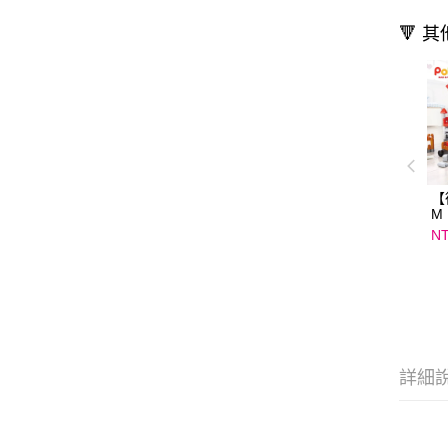
🔻 
【
M
76
NT
詳細