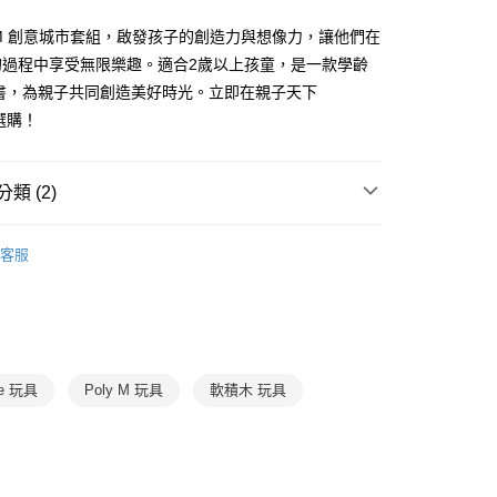
式選擇「大哥付你分期」，訂單成立後會自動跳轉到大哥付的交易
y M 創意城市套組，啟發孩子的創造力與想像力，讓他們在
證手機門號後，選擇欲分期的期數、繳款截止日，確認付款後即
FTEE先享後付」】
。
先享後付是「在收到商品之後才付款」的支付方式。 讓您購物簡單
的過程中享受無限樂趣。適合2歲以上孩童，是一款學齡
准額度、可分期數及費用金額請依後續交易確認頁面所載為準。
心！
戲書，為親子共同創造美好時光。立即在親子天下
立30分鐘內，如未前往確認交易或遇審核未通過，訂單將自動取
：不需註冊會員、不需綁卡、不需儲值。
「轉專審核」未通過狀況，表示未達大哥付你分期系統評分，恕
g選購！
：只要手機號碼，簡訊認證，即可結帳。
評估內容。
：先確認商品／服務後，再付款。
式說明】
取貨｜8/8-8/14運費優惠，結帳滿499即享免運。
項不併入電信帳單，「大哥付你分期」於每月結算日後寄送繳費提
EE先享後付」結帳流程】
類 (2)
0，滿NT$499(含以上)免運費
方式選擇「AFTEE先享後付」後，將跳轉至「AFTEE先享後
訊連結打開帳單後，可選擇「超商條碼／台灣大直營門市／銀行轉
頁面，進行簡訊認證並確認金額後，即可完成結帳。
3-6歲
玩具與用品
付／iPASS MONEY」等通路繳費。
1取貨
成立數日內，您將收到繳費通知簡訊。
客服
費通知簡訊後14天內，點擊此簡訊中的連結，可透過四大超商
0，滿NT$800(含以上)免運費
 / 桌遊
送禮推薦
項】
網路銀行／等多元方式進行付款，方視為交易完成。
係由「台灣大哥大股份有限公司」（以下簡稱本公司）所提供，讓
：結帳手續完成當下不需立刻繳費，但若您需要取消訂單，請聯
郵寄 (不適用離島、海外及郵局i郵箱)
易時，得透過本服務購買商品或服務，並由商店將買賣／分期付
的店家。未經商家同意取消之訂單仍視為有效，需透過AFTEE
金債權讓與本公司後，依約使用本公司帳單繳交帳款。
繳納相關費用。
0，滿NT$800(含以上)免運費
意付款使用「大哥付你分期」之契約關係目的，商店將以您的個人
否成功請以「AFTEE先享後付 」之結帳頁面顯示為準，若有關於
含姓名、電話或地址）提供予台灣大哥大進項蒐集、處理及利
功／繳費後需取消欲退款等相關疑問，請聯繫「AFTEE先享後
（澎湖、金門、馬祖、小琉球；不適用於郵局i郵箱）
e 玩具
Poly M 玩具
軟積木 玩具
公司與您本人進行分期帳單所需資料之確認、核對及更正。
援中心」
https://netprotections.freshdesk.com/support/home
00
戶服務條款，請詳閱以下連結：
https://oppay.tw/userRule
項】
恩沛科技股份有限公司提供之「AFTEE先享後付」服務完成之
依本服務之必要範圍內提供個人資料，並將交易相關給付款項請