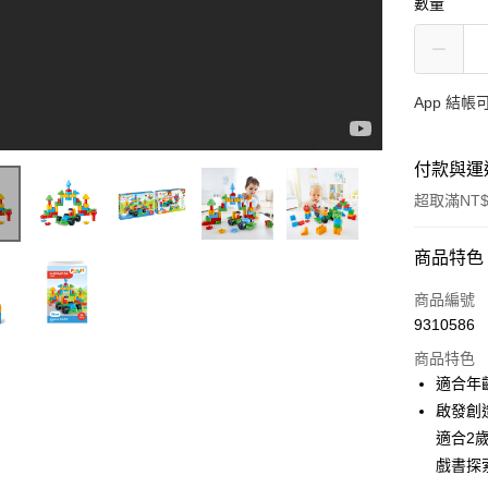
數量
App 結
付款與運
超取滿NT$
付款方式
商品特色
信用卡一
商品編號
9310586
LINE Pay
商品特色
Apple Pay
適合年
啟發創
大哥付你
適合2
相關說明
【大哥付
戲書探
AFTEE先
1.本服務