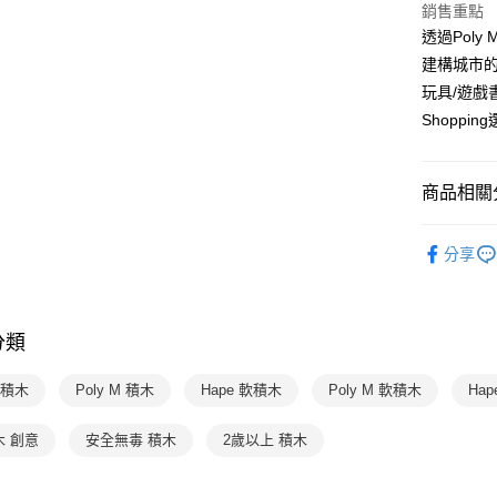
銷售重點
2.付款方
相關說明
透過Pol
流程，驗
【關於「A
ATM付款
完成交易
AFTEE
建構城市
3.實際核
便利好安
玩具/遊
4.訂單成
１．簡單
消。如遇
Shoppin
２．便利
運送方式
無法說明
３．安心
【繳款方
付款後全家
1.分期款
【「AFT
商品相關分
醒簡訊。
每筆NT$7
１．於結帳
2.透過簡
付」結帳
分齡推薦
帳／街口支
付款後7-1
２．訂單
分享
３．收到繳
每筆NT$7
玩具 / 教具
【注意事
／ATM／
1.本服務
※ 請注意
國內宅配/
用戶於交
絡購買商品
款買賣價
分類
先享後付
每筆NT$7
2.基於同
※ 交易是
資料（包
是否繳費成
離島宅配
e 積木
Poly M 積木
Hape 軟積木
Poly M 軟積木
Hap
用，由本
付客戶支
每筆NT$2
3.完整用
木 創意
安全無毒 積木
2歲以上 積木
【注意事
１．透過由
交易，需