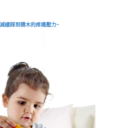
減緩踩到積木的疼痛壓力~