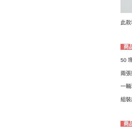
此款
商
50 
兩張
一輛
組裝
商