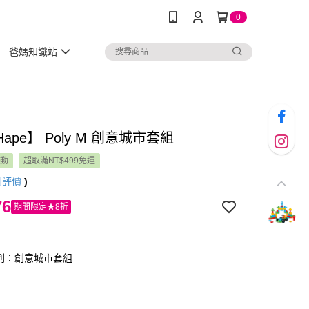
0
爸媽知識站
ape】 Poly M 創意城市套組
活動
超取滿NT$499免運
則評價
)
76
期間限定★8折
 系列：創意城市套組