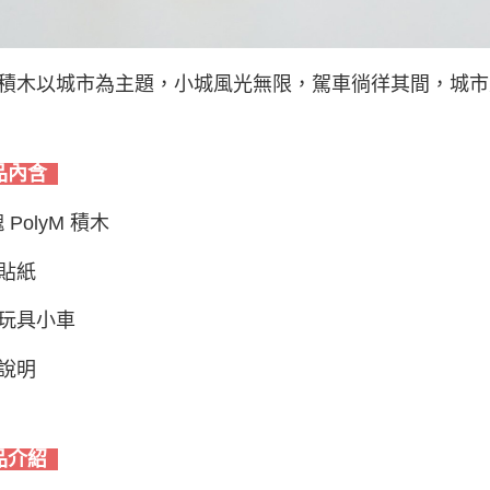
積木以城市為主題，小城風光無限，駕車徜徉其間，城市
品內含
塊 PolyM 積木
貼紙
玩具小車
說明
品介紹