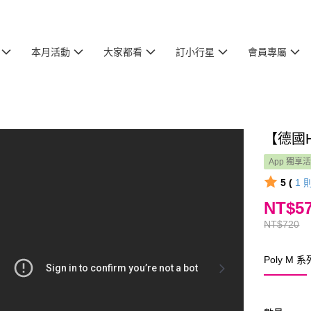
本月活動
大家都看
訂小行星
會員專屬
【德國H
App 獨享
5 (
1
NT$5
NT$720
Poly M