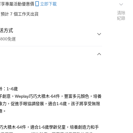
帳可享專屬活動優惠價
立即下載
清除
預計 7 個工作天出貨
紀錄
送方式
800免運
次付款
齡：1~6歲
子創意，Weplay巧巧大積木-64件，豐富多元顏色，培養
分期
像力，促進手眼協調發展，適合1-6歲，孩子將享受無限
你分期使用說明】
趣。
享後付
由台灣大哥大提供，台灣大哥大用戶可立即使用無須另外申請。
式選擇「大哥付你分期」，訂單成立後會自動跳轉到大哥付的交易
y 巧巧大積木-64件，適合1-6歲學齡兒童，培養創造力和手
證手機門號後，選擇欲分期的期數、繳款截止日，確認付款後即
FTEE先享後付」】
。