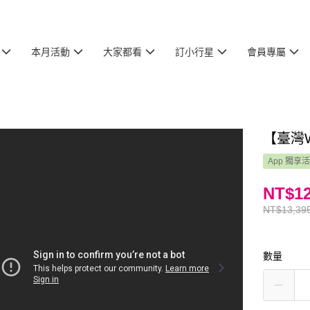
本月活動
大家都看
訂小行星
會員專屬
【臺灣W
App 獨享
NT$12
NT$13,39
數量