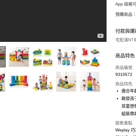
App 結
預購商品：
付款與運
宅配滿NT$
付款方式
商品特色
信用卡一
商品編號
9310572
LINE Pay
商品特色
Apple Pay
適合年
啟發孩
大哥付你
孩童想
相關說明
【大哥付
組裝樂
AFTEE先
1.本服務
銷售重點
2.付款方
相關說明
Wepla
流程，驗
【關於「A
ATM付款
完成交易