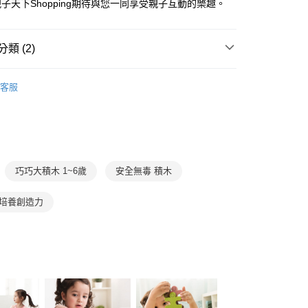
先享後付是「在收到商品之後才付款」的支付方式。 讓您購物簡單
子天下Shopping期待與您一同享受親子互動的樂趣。
准額度、可分期數及費用金額請依後續交易確認頁面所載為準。
心！
立30分鐘內，如未前往確認交易或遇審核未通過，訂單將自動取
：不需註冊會員、不需綁卡、不需儲值。
「轉專審核」未通過狀況，表示未達大哥付你分期系統評分，恕
：只要手機號碼，簡訊認證，即可結帳。
類 (2)
評估內容。
：先確認商品／服務後，再付款。
式說明】
郵寄 (不適用離島、海外及郵局i郵箱)
項不併入電信帳單，「大哥付你分期」於每月結算日後寄送繳費提
3-6歲
玩具與用品
EE先享後付」結帳流程】
客服
0，滿NT$800(含以上)免運費
方式選擇「AFTEE先享後付」後，將跳轉至「AFTEE先享後
 / 桌遊
訊連結打開帳單後，可選擇「超商條碼／台灣大直營門市／銀行轉
玩具
積木
頁面，進行簡訊認證並確認金額後，即可完成結帳。
付／iPASS MONEY」等通路繳費。
（澎湖、金門、馬祖、小琉球；不適用於郵局i郵箱）
成立數日內，您將收到繳費通知簡訊。
費通知簡訊後14天內，點擊此簡訊中的連結，可透過四大超商
00
項】
網路銀行／等多元方式進行付款，方視為交易完成。
係由「台灣大哥大股份有限公司」（以下簡稱本公司）所提供，讓
：結帳手續完成當下不需立刻繳費，但若您需要取消訂單，請聯
易時，得透過本服務購買商品或服務，並由商店將買賣／分期付
的店家。未經商家同意取消之訂單仍視為有效，需透過AFTEE
巧巧大積木 1~6歲
安全無毒 積木
金債權讓與本公司後，依約使用本公司帳單繳交帳款。
繳納相關費用。
意付款使用「大哥付你分期」之契約關係目的，商店將以您的個人
否成功請以「AFTEE先享後付 」之結帳頁面顯示為準，若有關於
含姓名、電話或地址）提供予台灣大哥大進項蒐集、處理及利
功／繳費後需取消欲退款等相關疑問，請聯繫「AFTEE先享後
 培養創造力
公司與您本人進行分期帳單所需資料之確認、核對及更正。
援中心」
https://netprotections.freshdesk.com/support/home
戶服務條款，請詳閱以下連結：
https://oppay.tw/userRule
項】
恩沛科技股份有限公司提供之「AFTEE先享後付」服務完成之
依本服務之必要範圍內提供個人資料，並將交易相關給付款項請
讓予恩沛科技股份有限公司。
個人資料處理事宜，請瀏覽以下網址：
ee.tw/terms/#terms3