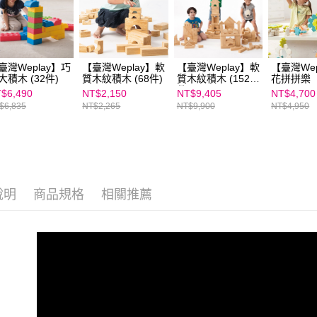
３．未成
「AFTE
任。
４．使用「
即時審查
結果請求
臺灣Weplay】巧
【臺灣Weplay】軟
【臺灣Weplay】軟
【臺灣Wep
大積木 (32件)
質木紋積木 (68件)
質木紋積木 (152
花拼拼樂
５．嚴禁
件)
形，恩沛
$6,490
NT$2,150
NT$9,405
NT$4,700
動。
$6,835
NT$2,265
NT$9,900
NT$4,950
說明
商品規格
相關推薦