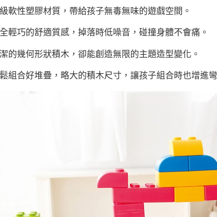
 高級軟性塑膠材質，帶給孩子無毒無味的遊戲空間。
 安全輕巧的舒適質感，掉落時低噪音，碰撞身體不會痛。
 簡潔的幾何形狀積木，卻能創造無限的主題造型變化。
 輕鬆組合好堆疊，略大的積木尺寸，讓孩子組合時也增進