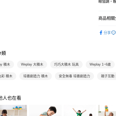
AFTEE
眼協調，親
3.實際核
便利好安
4.訂單成
１．簡單
消。如遇
２．便利
運送方式
商品相關分
無法說明
３．安心
【繳款方
國內宅配/
1.分期款
分齡推薦
【「AFT
醒簡訊。
分享
每筆NT$7
１．於結帳
玩具 / 教具
2.透過簡
付」結帳
帳／街口支
離島宅配
２．訂單
３．收到繳
每筆NT$2
【注意事
／ATM／
分類
1.本服務
※ 請注意
用戶於交
絡購買商品
ay 積木
Weplay 大積木
巧巧大積木 玩具
Weplay 1~6歲
款買賣價
先享後付
2.基於同
※ 交易是
資料（包
是否繳費成
色彩 積木
培養創造力 積木
安全無毒 培養創造力
親子互動
用，由本
付客戶支
3.完整用
【注意事
１．透過由
其他人也在看
交易，需
求債權轉
２．關於
https://aft