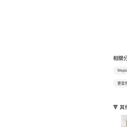
相關
Wepl
豐富
🔻 