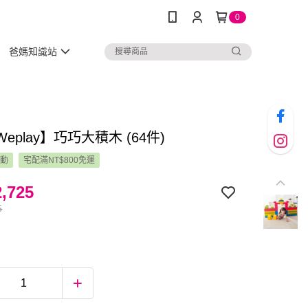
0
爸媽知識站
eplay】巧巧大積木 (64件)
活動
宅配滿NT$800免運
,725
5