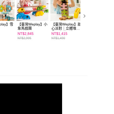
年的使用者請事先徵得法定代理人或監護人之同意方可使用
E先享後付」，若未經同意申辦者引起之損失，本公司不負相關責
AFTEE先享後付」時，將依據個別帳號之用戶狀況，依本公司
核予不同之上限額度；若仍有額度不足之情形，本公司將視審查
用戶進行身份認證。
lay】雪
【臺灣Weplay】小
【臺灣Weplay】甜
【臺灣Weplay】
象馬戲團
心派對｜立體堆
荳夾
一人註冊多個帳號或使用他人資訊註冊。若發現惡意使用之情
疊，多種玩法
科技股份有限公司將有權停止該用戶之使用額度並採取法律行
NT$2,845
NT$1,415
NT$745
NT$2,995
NT$1,490
NT$785