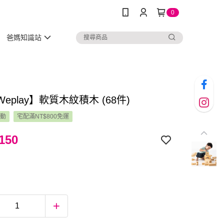
0
爸媽知識站
eplay】軟質木紋積木 (68件)
活動
宅配滿NT$800免運
150