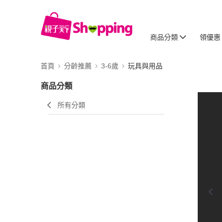
商品分類
領優惠
首頁
分齡推薦
3-6歲
玩具與用品
商品分類
所有分類