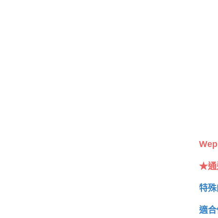
Wep
★通
特殊
適合