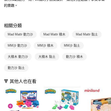
【注意事項】
ATM／網路銀行／等多元方式進行付款，方視為交易完成。
的樂趣。
1.本服務係由「台灣大哥大股份有限公司」（以下簡稱本公司）所提供，讓
※ 請注意：結帳手續完成當下不需立刻繳費，但若您需要取消訂單，請聯絡
用戶於交易時，得透過本服務購買商品或服務，並由商店將買賣／分期付款
購買商品的店家。未經商家同意取消之訂單仍視為有效，需透過AFTEE先享
買賣價金債權讓與本公司後，依約使用本公司帳單繳交帳款。
後付繳納相關費用。
2.基於同意付款使用「大哥付你分期」之契約關係目的，商店將以您的個人
※ 交易是否成功請以「AFTEE先享後付 」之結帳頁面顯示為準，若有關於
資料（包含姓名、電話或地址）提供予台灣大哥大進項蒐集、處理及利用，
相關分類
是否繳費成功／繳費後需取消欲退款等相關疑問，請聯繫「AFTEE先享後付
由本公司與您本人進行分期帳單所需資料之確認、核對及更正。
客戶支援中心」
https://netprotections.freshdesk.com/support/home
3.完整用戶服務條款，請詳閱以下連結：
https://oppay.tw/userRule
Mad Mattr 動力沙
Mad Mattr 積木
Mad Mattr 黏土
【注意事項】
１．透過由恩沛科技股份有限公司提供之「AFTEE先享後付」服務完成之交
MM沙 動力沙
MM沙 積木
MM沙 黏土
易，需依本服務之必要範圍內提供個人資料，並將交易相關給付款項請求債
權轉讓予恩沛科技股份有限公司。
大積木 動力沙
大積木 黏土
動力沙 積木
２．關於個人資料處理事宜，請瀏覽以下網址：
https://aftee.tw/terms/#terms3
３．未成年的使用者請事先徵得法定代理人或監護人之同意方可使用
動力沙 黏土
「AFTEE先享後付」，若未經同意申辦者引起之損失，本公司不負相關責
任。
４．使用「AFTEE先享後付」時，將依據個別帳號之用戶狀況，依本公司即
🔻 其他人也在看
時審查核予不同之上限額度；若仍有額度不足之情形，本公司將視審查結果
請求用戶進行身份認證。
５．嚴禁一人註冊多個帳號或使用他人資訊註冊。若發現惡意使用之情形，
恩沛科技股份有限公司將有權停止該用戶之使用額度並採取法律行動。