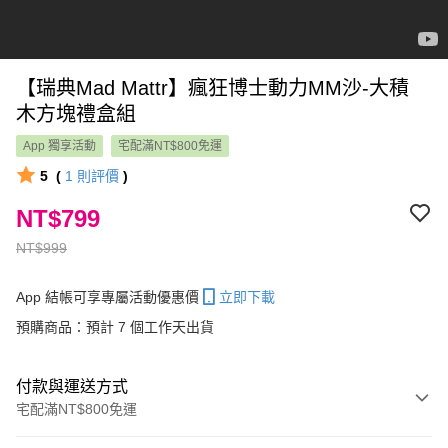
【瑞典Mad Mattr】瘋狂博士動力MM沙-大積
木方塊禮盒組
App 獨享活動
宅配滿NT$800免運
5
(
1
則評價
)
NT$799
NT$999
App 結帳可享專屬活動優惠價
立即下載
預購商品：預計 7 個工作天出貨
付款與運送方式
宅配滿NT$800免運
付款方式