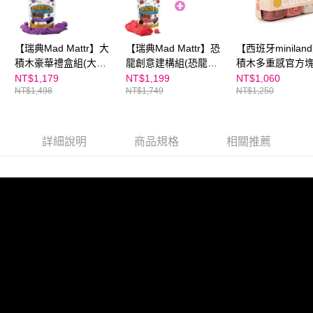
【瑞典Mad Mattr】大
【瑞典Mad Mattr】恐
【西班牙minilan
積木豪華禮盒組(大積
龍創意建構組(恐龍造
積木多重感官方
木禮盒+沙10oz)
型禮盒+10oz沙)
NT$1,179
NT$1,199
NT$1,060
NT$1,498
NT$1,749
NT$1,250
詳細說明
商品規格
相關推薦