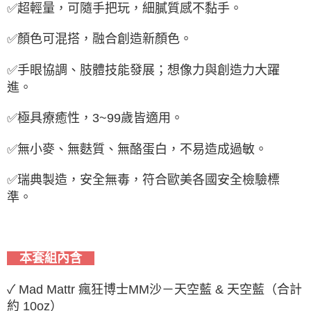
✅超輕量，可隨手把玩，細膩質感不黏手。
✅顏色可混搭，融合創造新顏色。
✅手眼協調、肢體技能發展；想像力與創造力大躍
進。
✅極具療癒性，3~99歲皆適用。
✅無小麥、無麩質、無酪蛋白，不易造成過敏。
✅瑞典製造，安全無毒，符合歐美各國安全檢驗標
準。
本套組內含
✓ Mad Mattr 瘋狂博士MM沙－天空藍 & 天空藍（合計
約 10oz）