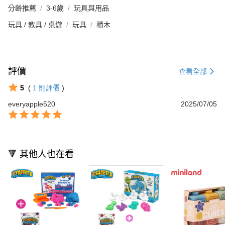
分齡推薦
3-6歲
玩具與用品
玩具 / 教具 / 桌遊
玩具
積木
評價
查看全部
5
(
1
則評價
)
everyapple520
2025/07/05
🔻 其他人也在看