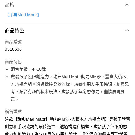
品牌
信用卡一次付款
【瑞典Mad Mattr】
LINE Pay
商品特色
Apple Pay
商品編號
大哥付你分期
9310506
相關說明
【大哥付你分期使用說明】
AFTEE先享後付
商品特色
1.本服務由台灣大哥大提供，台灣大哥大用戶可立即使用無須另外申請。
2.付款方式選擇「大哥付你分期」，訂單成立後會自動跳轉到大哥付的交易
相關說明
適合年齡：4~10歲
流程，驗證手機門號後，選擇欲分期的期數、繳款截止日，確認付款後即完
【關於「AFTEE先享後付」】
啟發孩子無限創造力，瑞典Mad Mattr動力MM沙，豐富大積木
成交易。
ATM付款
AFTEE先享後付是「在收到商品之後才付款」的支付方式。 讓您購物簡單
3.實際核准額度、可分期數及費用金額請依後續交易確認頁面所載為準。
方塊禮盒組。透過操控柔軟沙塊，培養小朋友手眼協調、創意思
便利好安心！
4.訂單成立30分鐘內，如未前往確認交易或遇審核未通過，訂單將自動取
１．簡單：不需註冊會員、不需綁卡、不需儲值。
考。結合有趣的積木玩法，啟發孩子無窮想像力，盡情展現創
運送方式
消。如遇「轉專審核」未通過狀況，表示未達大哥付你分期系統評分，恕無
２．便利：只要手機號碼，簡訊認證，即可結帳。
意。
法說明評估內容。
３．安心：先確認商品／服務後，再付款。
國內宅配/郵寄 (不適用離島、海外及郵局i郵箱)
【繳款方式說明】
1.分期款項不併入電信帳單，「大哥付你分期」於每月結算日後寄送繳費提
銷售重點
每筆NT$70，滿NT$800(含以上)免運費
【「AFTEE先享後付」結帳流程】
醒簡訊。
１．於結帳方式選擇「AFTEE先享後付」後，將跳轉至「AFTEE先享後付」
這款【瑞典Mad Mattr】動力MM沙-大積木方塊禮盒組】是孩子學習
2.透過簡訊連結打開帳單後，可選擇「超商條碼／台灣大直營門市／銀行轉
離島宅配（澎湖、金門、馬祖、小琉球；不適用於郵局i郵箱）
結帳頁面，進行簡訊認證並確認金額後，即可完成結帳。
創意和手眼協調的最佳選擇。透過構建和模塑，啟發孩子無限的想
帳／街口支付／iPASS MONEY」等通路繳費。
２．訂單成立數日內，您將收到繳費通知簡訊。
每筆NT$200
像力和創造力。為4-10歲的小朋友設計，讓他們在遊戲中享受學習
３．收到繳費通知簡訊後14天內，點擊此簡訊中的連結，可透過四大超商／