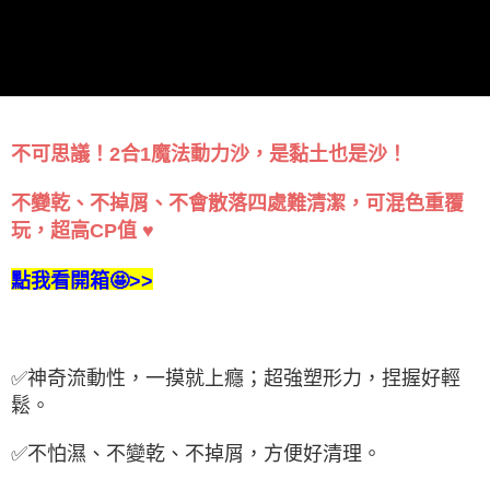
不可思議！2合1魔法動力沙，是黏土也是沙！
不變乾、不掉屑、不會散落四處難清潔，可混色重覆
玩，超高CP值 ♥
點我看開箱🤩>>
✅神奇流動性，一摸就上癮；超強塑形力，捏握好輕
鬆。
✅不怕濕、不變乾、不掉屑，方便好清理。