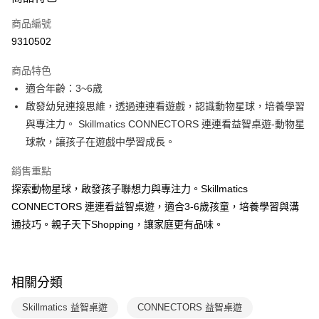
信用卡一次付款
商品編號
LINE Pay
9310502
Apple Pay
商品特色
大哥付你分期
適合年齡：3~6歲
相關說明
啟發幼兒連接思維，透過連連看遊戲，認識動物星球，培養學習
【大哥付你分期使用說明】
與專注力。 Skillmatics CONNECTORS 連連看益智桌遊-動物星
AFTEE先享後付
1.本服務由台灣大哥大提供，台灣大哥大用戶可立即使用無須另外申請。
球款，讓孩子在遊戲中學習成長。
2.付款方式選擇「大哥付你分期」，訂單成立後會自動跳轉到大哥付的交易
相關說明
流程，驗證手機門號後，選擇欲分期的期數、繳款截止日，確認付款後即完
【關於「AFTEE先享後付」】
成交易。
銷售重點
ATM付款
AFTEE先享後付是「在收到商品之後才付款」的支付方式。 讓您購物簡單
3.實際核准額度、可分期數及費用金額請依後續交易確認頁面所載為準。
探索動物星球，啟發孩子聯想力與專注力。Skillmatics
便利好安心！
4.訂單成立30分鐘內，如未前往確認交易或遇審核未通過，訂單將自動取
１．簡單：不需註冊會員、不需綁卡、不需儲值。
CONNECTORS 連連看益智桌遊，適合3-6歲孩童，培養學習與溝
運送方式
消。如遇「轉專審核」未通過狀況，表示未達大哥付你分期系統評分，恕無
２．便利：只要手機號碼，簡訊認證，即可結帳。
法說明評估內容。
通技巧。親子天下Shopping，讓家庭更有品味。
３．安心：先確認商品／服務後，再付款。
國內宅配/郵寄 (不適用離島、海外及郵局i郵箱)
【繳款方式說明】
1.分期款項不併入電信帳單，「大哥付你分期」於每月結算日後寄送繳費提
每筆NT$70，滿NT$800(含以上)免運費
【「AFTEE先享後付」結帳流程】
醒簡訊。
１．於結帳方式選擇「AFTEE先享後付」後，將跳轉至「AFTEE先享後付」
2.透過簡訊連結打開帳單後，可選擇「超商條碼／台灣大直營門市／銀行轉
離島宅配（澎湖、金門、馬祖、小琉球；不適用於郵局i郵箱）
結帳頁面，進行簡訊認證並確認金額後，即可完成結帳。
相關分類
帳／街口支付／iPASS MONEY」等通路繳費。
２．訂單成立數日內，您將收到繳費通知簡訊。
每筆NT$200
３．收到繳費通知簡訊後14天內，點擊此簡訊中的連結，可透過四大超商／
Skillmatics 益智桌遊
CONNECTORS 益智桌遊
【注意事項】
ATM／網路銀行／等多元方式進行付款，方視為交易完成。