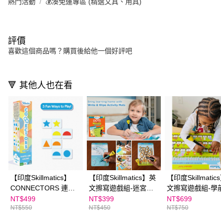
熱門活動
💰湊免運專區 (精選文具、用具)
評價
喜歡這個商品嗎？購買後給他一個好評吧
🔻 其他人也在看
【印度Skillmatics】
【印度Skillmatics】英
【印度Skillmati
CONNECTORS 連連
文擦寫遊戲組-迷宮與
文擦寫遊戲組-學
看益智桌遊-形狀顏色
連連看
習豪華組
NT$499
NT$399
NT$699
NT$550
NT$450
NT$750
認知款