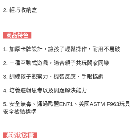
2. 輕巧收納盒
商品特色
1. 加厚卡牌設計，讓孩子輕鬆操作，耐用不易破
2. 三種互動式遊戲，適合親子共玩闔家同樂
3. 訓練孩子觀察力、機智反應、手眼協調
4. 培養邏輯思考以及問題解決能力
5. 安全無毒、通過歐盟EN71、美國ASTM F963玩具
安全檢驗標準
遊戲說明書