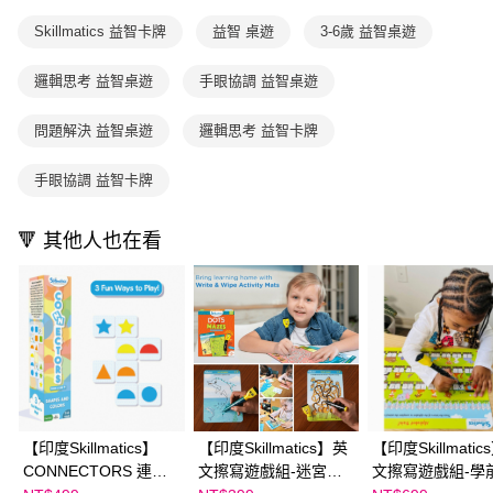
1.本服務係由「台灣大哥大股份有限公司」（以下簡稱本公司）所提供，讓
※ 請注意：結帳手續完成當下不需立刻繳費，但若您需要取消訂單，請聯絡
用戶於交易時，得透過本服務購買商品或服務，並由商店將買賣／分期付款
Skillmatics 益智卡牌
益智 桌遊
3-6歲 益智桌遊
購買商品的店家。未經商家同意取消之訂單仍視為有效，需透過AFTEE先享
買賣價金債權讓與本公司後，依約使用本公司帳單繳交帳款。
後付繳納相關費用。
2.基於同意付款使用「大哥付你分期」之契約關係目的，商店將以您的個人
※ 交易是否成功請以「AFTEE先享後付 」之結帳頁面顯示為準，若有關於
邏輯思考 益智桌遊
手眼協調 益智桌遊
資料（包含姓名、電話或地址）提供予台灣大哥大進項蒐集、處理及利用，
是否繳費成功／繳費後需取消欲退款等相關疑問，請聯繫「AFTEE先享後付
由本公司與您本人進行分期帳單所需資料之確認、核對及更正。
客戶支援中心」
https://netprotections.freshdesk.com/support/home
3.完整用戶服務條款，請詳閱以下連結：
https://oppay.tw/userRule
問題解決 益智桌遊
邏輯思考 益智卡牌
【注意事項】
１．透過由恩沛科技股份有限公司提供之「AFTEE先享後付」服務完成之交
手眼協調 益智卡牌
易，需依本服務之必要範圍內提供個人資料，並將交易相關給付款項請求債
權轉讓予恩沛科技股份有限公司。
２．關於個人資料處理事宜，請瀏覽以下網址：
🔻 其他人也在看
https://aftee.tw/terms/#terms3
３．未成年的使用者請事先徵得法定代理人或監護人之同意方可使用
「AFTEE先享後付」，若未經同意申辦者引起之損失，本公司不負相關責
任。
４．使用「AFTEE先享後付」時，將依據個別帳號之用戶狀況，依本公司即
時審查核予不同之上限額度；若仍有額度不足之情形，本公司將視審查結果
請求用戶進行身份認證。
５．嚴禁一人註冊多個帳號或使用他人資訊註冊。若發現惡意使用之情形，
恩沛科技股份有限公司將有權停止該用戶之使用額度並採取法律行動。
【印度Skillmatics】
【印度Skillmatics】英
【印度Skillmati
CONNECTORS 連連
文擦寫遊戲組-迷宮與
文擦寫遊戲組-學