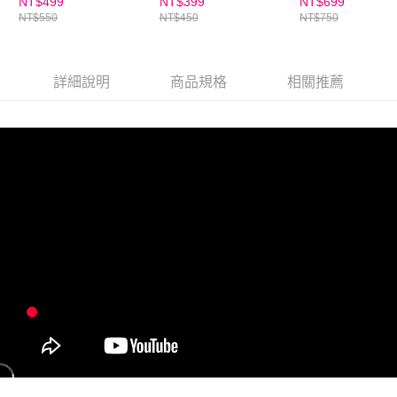
看益智桌遊-形狀顏色
連連看
習豪華組
NT$499
NT$399
NT$699
NT$550
NT$450
NT$750
認知款
詳細說明
商品規格
相關推薦