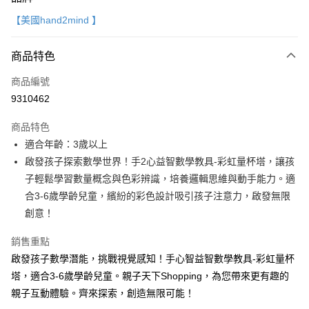
信用卡一次付款
【美國hand2mind 】
LINE Pay
商品特色
Apple Pay
商品編號
大哥付你分期
9310462
相關說明
【大哥付你分期使用說明】
AFTEE先享後付
商品特色
1.本服務由台灣大哥大提供，台灣大哥大用戶可立即使用無須另外申請。
2.付款方式選擇「大哥付你分期」，訂單成立後會自動跳轉到大哥付的交易
相關說明
適合年齡：3歲以上
流程，驗證手機門號後，選擇欲分期的期數、繳款截止日，確認付款後即完
【關於「AFTEE先享後付」】
啟發孩子探索數學世界！手2心益智數學教具-彩虹量杯塔，讓孩
成交易。
ATM付款
AFTEE先享後付是「在收到商品之後才付款」的支付方式。 讓您購物簡單
3.實際核准額度、可分期數及費用金額請依後續交易確認頁面所載為準。
子輕鬆學習數量概念與色彩辨識，培養邏輯思維與動手能力。適
便利好安心！
4.訂單成立30分鐘內，如未前往確認交易或遇審核未通過，訂單將自動取
１．簡單：不需註冊會員、不需綁卡、不需儲值。
合3-6歲學齡兒童，繽紛的彩色設計吸引孩子注意力，啟發無限
運送方式
消。如遇「轉專審核」未通過狀況，表示未達大哥付你分期系統評分，恕無
２．便利：只要手機號碼，簡訊認證，即可結帳。
創意！
法說明評估內容。
３．安心：先確認商品／服務後，再付款。
國內宅配/郵寄 (不適用離島、海外及郵局i郵箱)
【繳款方式說明】
1.分期款項不併入電信帳單，「大哥付你分期」於每月結算日後寄送繳費提
銷售重點
每筆NT$70，滿NT$800(含以上)免運費
【「AFTEE先享後付」結帳流程】
醒簡訊。
１．於結帳方式選擇「AFTEE先享後付」後，將跳轉至「AFTEE先享後付」
啟發孩子數學潛能，挑戰視覺感知！手心智益智數學教具-彩虹量杯
2.透過簡訊連結打開帳單後，可選擇「超商條碼／台灣大直營門市／銀行轉
離島宅配（澎湖、金門、馬祖、小琉球；不適用於郵局i郵箱）
結帳頁面，進行簡訊認證並確認金額後，即可完成結帳。
塔，適合3-6歲學齡兒童。親子天下Shopping，為您帶來更有趣的
帳／街口支付／iPASS MONEY」等通路繳費。
２．訂單成立數日內，您將收到繳費通知簡訊。
每筆NT$200
親子互動體驗。齊來探索，創造無限可能！
３．收到繳費通知簡訊後14天內，點擊此簡訊中的連結，可透過四大超商／
【注意事項】
ATM／網路銀行／等多元方式進行付款，方視為交易完成。