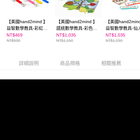
【美國hand2mind 】
【美國hand2mind 】
【美國hand2min
益智數學教具-彩虹量
感統數學教具-彩色樹
益智數學教具-仙
匙組
葉遊戲組
算數遊戲組
NT$469
NT$1,035
NT$1,035
NT$500
NT$1,150
NT$1,150
詳細說明
商品規格
相關推薦