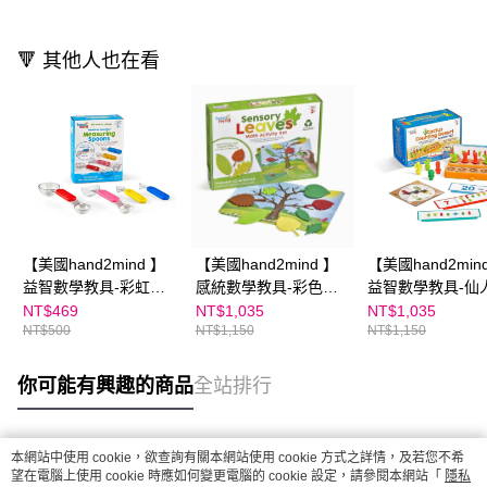
🔻 其他人也在看
【美國hand2mind 】
【美國hand2mind 】
【美國hand2min
益智數學教具-彩虹量
感統數學教具-彩色樹
益智數學教具-仙
匙組
葉遊戲組
算數遊戲組
NT$469
NT$1,035
NT$1,035
NT$500
NT$1,150
NT$1,150
你可能有興趣的商品
全站排行
本網站中使用 cookie，欲查詢有關本網站使用 cookie 方式之詳情，及若您不希
熱門標籤
望在電腦上使用 cookie 時應如何變更電腦的 cookie 設定，請參閱本網站「
隱私