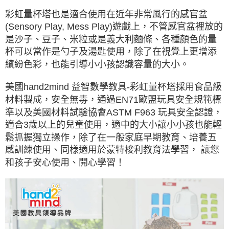
彩虹量杯塔也是適合使用在近年非常風行的感官盆
(Sensory Play, Mess Play)遊戲上，不管感官盆裡放的
是沙子、豆子、米粒或是義大利麵條、各種顏色的量
杯可以當作是勺子及湯匙使用，除了在視覺上更增添
繽紛色彩，也能引導小小孩認識容量的大小。
美國hand2mind 益智數學教具-彩虹量杯塔採用食品級
材料製成，安全無毒，通過EN71歐盟玩具安全規範標
準以及美國材料試驗協會ASTM F963 玩具安全認證，
適合3歲以上的兒童使用，適中的大小讓小小孩也能輕
鬆抓握獨立操作，除了在一般家庭早期教育、培養五
感訓練使用、同樣適用於蒙特梭利教育法學習， 讓您
和孩子安心使用、開心學習！