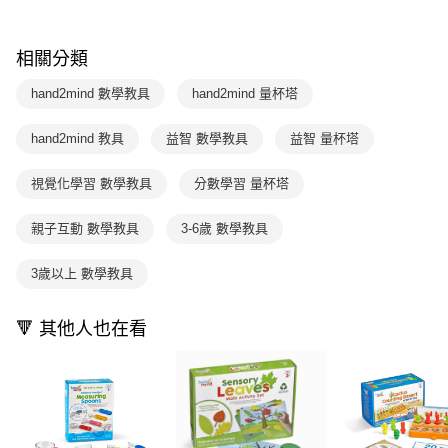
1.本服務係由「台灣大哥大股份有限公司」（以下簡稱本公司）所提供，讓
※ 請注意：結帳手續完成當下不需立刻繳費，但若您需要取消訂單，請聯絡
用戶於交易時，得透過本服務購買商品或服務，並由商店將買賣／分期付款
購買商品的店家。未經商家同意取消之訂單仍視為有效，需透過AFTEE先享
買賣價金債權讓與本公司後，依約使用本公司帳單繳交帳款。
後付繳納相關費用。
相關分類
2.基於同意付款使用「大哥付你分期」之契約關係目的，商店將以您的個人
※ 交易是否成功請以「AFTEE先享後付 」之結帳頁面顯示為準，若有關於
資料（包含姓名、電話或地址）提供予台灣大哥大進項蒐集、處理及利用，
是否繳費成功／繳費後需取消欲退款等相關疑問，請聯繫「AFTEE先享後付
hand2mind 數學教具
hand2mind 量杯塔
由本公司與您本人進行分期帳單所需資料之確認、核對及更正。
客戶支援中心」
https://netprotections.freshdesk.com/support/home
3.完整用戶服務條款，請詳閱以下連結：
https://oppay.tw/userRule
hand2mind 教具
益智 數學教具
益智 量杯塔
【注意事項】
１．透過由恩沛科技股份有限公司提供之「AFTEE先享後付」服務完成之交
易，需依本服務之必要範圍內提供個人資料，並將交易相關給付款項請求債
視覺化學習 數學教具
分數學習 量杯塔
權轉讓予恩沛科技股份有限公司。
２．關於個人資料處理事宜，請瀏覽以下網址：
親子互動 數學教具
3-6歲 數學教具
https://aftee.tw/terms/#terms3
３．未成年的使用者請事先徵得法定代理人或監護人之同意方可使用
「AFTEE先享後付」，若未經同意申辦者引起之損失，本公司不負相關責
3歲以上 數學教具
任。
４．使用「AFTEE先享後付」時，將依據個別帳號之用戶狀況，依本公司即
時審查核予不同之上限額度；若仍有額度不足之情形，本公司將視審查結果
🔻 其他人也在看
請求用戶進行身份認證。
５．嚴禁一人註冊多個帳號或使用他人資訊註冊。若發現惡意使用之情形，
恩沛科技股份有限公司將有權停止該用戶之使用額度並採取法律行動。