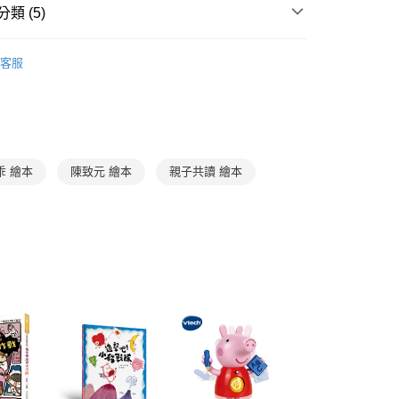
類 (5)
E先享後付」，若未經同意申辦者引起之損失，本公司不負相關責
AFTEE先享後付」時，將依據個別帳號之用戶狀況，依本公司
3-6歲
知識繪本/讀本
核予不同之上限額度；若仍有額度不足之情形，本公司將視審查
客服
用戶進行身份認證。
0-2歲
親子共讀
一人註冊多個帳號或使用他人資訊註冊。若發現惡意使用之情
3-6歲
故事繪本
科技股份有限公司將有權停止該用戶之使用額度並採取法律行
得獎推薦
瑞典林格倫兒童文學獎入圍作家好書
陳致元
乖 繪本
陳致元 繪本
親子共讀 繪本