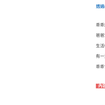
透過
乖乖
爸爸
生活
有一
乖乖
內