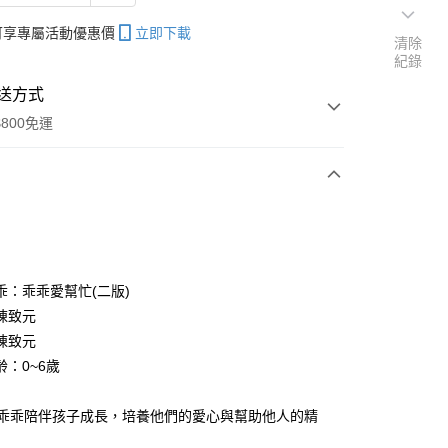
帳可享專屬活動優惠價
立即下載
清除
紀錄
送方式
800免運
次付款
乖：乖乖愛幫忙(二版)
陳致元
分期
陳致元
你分期使用說明】
齡：0~6歲
享後付
由台灣大哥大提供，台灣大哥大用戶可立即使用無須另外申請。
式選擇「大哥付你分期」，訂單成立後會自動跳轉到大哥付的交易
小豬乖乖陪伴孩子成長，培養他們的愛心與幫助他人的精
證手機門號後，選擇欲分期的期數、繳款截止日，確認付款後即
FTEE先享後付」】
。
先享後付是「在收到商品之後才付款」的支付方式。 讓您購物簡單