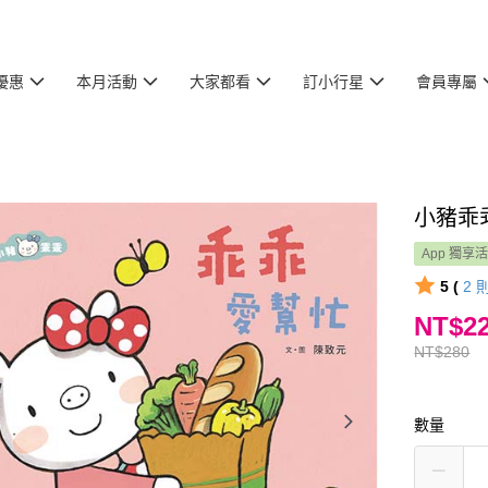
優惠
本月活動
大家都看
訂小行星
會員專屬
小豬乖
App 獨享
5 (
2
NT$2
NT$280
數量