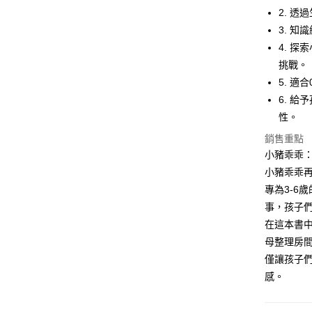
3.實際核
便利好安
2. 
4.訂單成
１．簡單
3. 
消。如遇
２．便利
運送方式
無法說明
３．安心
4. 
【繳款方
付款後全
挑戰。
1.分期款
【「AFT
醒簡訊。
5. 
每筆NT$7
１．於結帳
2.透過簡
付」結帳
6. 
帳／街口支
付款後7-1
２．訂單
性。
３．收到繳
每筆NT$7
【注意事
／ATM／
銷售重點
1.本服務
※ 請注意
國內宅配/
小豬乖乖：
用戶於交
絡購買商品
款買賣價
先享後付
每筆NT$7
小豬乖乖再
2.基於同
※ 交易是
專為3-6
資料（包
是否繳費成
離島宅配
用，由本
事，孩子
付客戶支
每筆NT$2
3.完整用
在這本書
【注意事
母整理房
海外包裹
１．透過由
僅讓孩子
交易，需
求債權轉
感。
２．關於
https://aft
３．未成