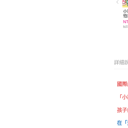
小
怕
NT
NT
詳細
國際
「小
孩子
在「