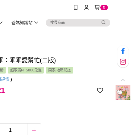
0
爸媽知識站
乖：乖乖愛幫忙(二版)
活動
超取滿NT$800免運
國家/地區配送
則評價
)
21