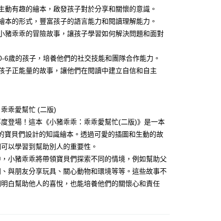
准額度、可分期數及費用金額請依後續交易確認頁面所載為準。
心！
透過生動有趣的繪本，啟發孩子對於分享和關懷的意識。
立30分鐘內，如未前往確認交易或遇審核未通過，訂單將自動取
：不需註冊會員、不需綁卡、不需儲值。
知識繪本的形式，豐富孩子的語言能力和閱讀理解能力。
「轉專審核」未通過狀況，表示未達大哥付你分期系統評分，恕
：只要手機號碼，簡訊認證，即可結帳。
評估內容。
：先確認商品／服務後，再付款。
探索小豬乖乖的冒險故事，讓孩子學習如何解決問題和面對
式說明】
家取貨
項不併入電信帳單，「大哥付你分期」於每月結算日後寄送繳費提
EE先享後付」結帳流程】
適合0-6歲的孩子，培養他們的社交技能和團隊合作能力。
0，滿NT$800(含以上)免運費
方式選擇「AFTEE先享後付」後，將跳轉至「AFTEE先享後
訊連結打開帳單後，可選擇「超商條碼／台灣大直營門市／銀行轉
頁面，進行簡訊認證並確認金額後，即可完成結帳。
給予孩子正能量的故事，讓他們在閱讀中建立自信和自主
付／iPASS MONEY」等通路繳費。
1取貨
成立數日內，您將收到繳費通知簡訊。
費通知簡訊後14天內，點擊此簡訊中的連結，可透過四大超商
0，滿NT$800(含以上)免運費
項】
網路銀行／等多元方式進行付款，方視為交易完成。
係由「台灣大哥大股份有限公司」（以下簡稱本公司）所提供，讓
：結帳手續完成當下不需立刻繳費，但若您需要取消訂單，請聯
郵寄 (不適用離島、海外及郵局i郵箱)
乖乖愛幫忙 (二版)
易時，得透過本服務購買商品或服務，並由商店將買賣／分期付
的店家。未經商家同意取消之訂單仍視為有效，需透過AFTEE
金債權讓與本公司後，依約使用本公司帳單繳交帳款。
繳納相關費用。
0，滿NT$800(含以上)免運費
度登場！這本《小豬乖乖：乖乖愛幫忙(二版)》是一本
意付款使用「大哥付你分期」之契約關係目的，商店將以您的個人
否成功請以「AFTEE先享後付 」之結帳頁面顯示為準，若有關於
歲的寶貝們設計的知識繪本。透過可愛的插圖和生動的故
含姓名、電話或地址）提供予台灣大哥大進項蒐集、處理及利
功／繳費後需取消欲退款等相關疑問，請聯繫「AFTEE先享後
（澎湖、金門、馬祖、小琉球；不適用於郵局i郵箱）
公司與您本人進行分期帳單所需資料之確認、核對及更正。
們可以學習到幫助別人的重要性。
援中心」
https://netprotections.freshdesk.com/support/home
00
戶服務條款，請詳閱以下連結：
https://oppay.tw/userRule
中，小豬乖乖將帶領寶貝們探索不同的情境，例如幫助父
項】
間、與朋友分享玩具、關心動物和環境等等。這些故事不
航空運送
查看運費
恩沛科技股份有限公司提供之「AFTEE先享後付」服務完成之
們明白幫助他人的喜悅，也能培養他們的關懷心和責任
依本服務之必要範圍內提供個人資料，並將交易相關給付款項請
讓予恩沛科技股份有限公司。
個人資料處理事宜，請瀏覽以下網址：
ee.tw/terms/#terms3
年的使用者請事先徵得法定代理人或監護人之同意方可使用