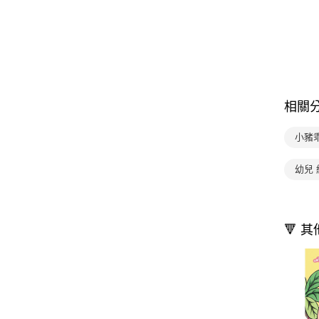
相關
小豬
幼兒 
🔻 