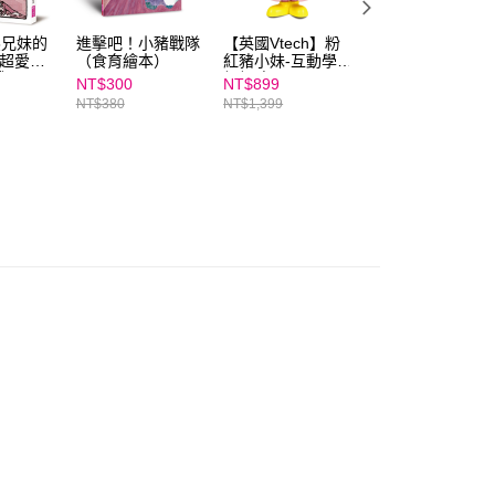
熊兄妹的
進擊吧！小豬戰隊
【英國Vtech】粉
伊豬豬和魯豬豬異
：超愛睏
（食育繪本）
紅豬小妹-互動學習
想天開腦洞大開古
戰
佩佩豬
怪故事集1-3套組
NT$300
NT$899
NT$945
NT$380
NT$1,399
NT$1,260