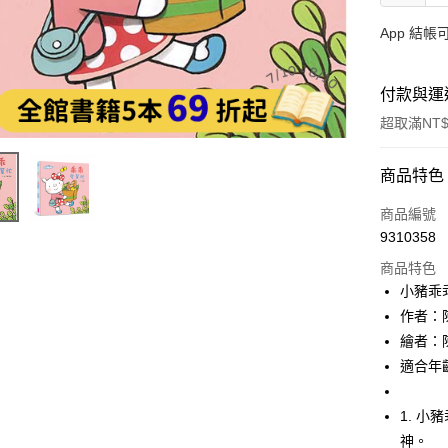
App 結
付款與運
超取滿NT$
付款方式
商品特色
信用卡一
商品編號
9310358
LINE Pay
商品特色
Apple Pay
小豬乖
作者：
大哥付你
繪者：
相關說明
【大哥付
適合年
AFTEE先
1.本服務
2.付款方
相關說明
1. 
流程，驗
【關於「A
ATM付款
完成交易
神。
AFTEE