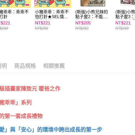
豬乖乖：乖乖不
小豬乖乖：乖乖不
(新版)小熊兄妹的
(新版)小
打針
怕打針★SEL情緒
點子屋2：不能說
點子屋3
教育推薦
的三句話
魔咒大作
$221
NT$221
NT$205
NT$221
$280
NT$280
NT$260
NT$280
說明
商品規格
相關推薦
級插畫家陳致元 暖爸之作
豬乖乖」系列
的第一套成長禮物
愛」與「安心」的環境中跨出成長的第一步