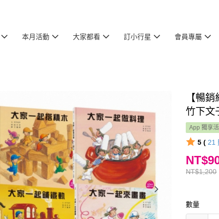
本月活動
大家都看
訂小行星
會員專屬
【暢銷
竹下文
App 獨享
5 (
21
NT$9
NT$1,200
數量