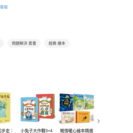
ee.tw/terms/#terms3
3-6歲
知識繪本/讀本
客服
年的使用者請事先徵得法定代理人或監護人之同意方可使用
得獎推薦
好書大家讀
E先享後付」，若未經同意申辦者引起之損失，本公司不負相關責
🏅金光閃閃得獎書單
AFTEE先享後付」時，將依據個別帳號之用戶狀況，依本公司
核予不同之上限額度；若仍有額度不足之情形，本公司將視審查
用戶進行身份認證。
一人註冊多個帳號或使用他人資訊註冊。若發現惡意使用之情
問題解決 套書
經典 繪本
科技股份有限公司將有權停止該用戶之使用額度並採取法律行
起步走：
小兔子大作戰3+4
親情暖心繪本精選
【暢銷40萬冊！