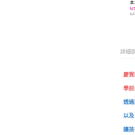
本
版
NT
NT
詳細
慶賀
學前
透過
以及
讓孩