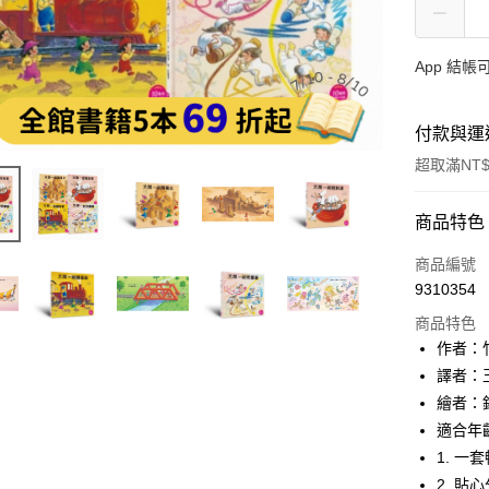
App 結
付款與運
超取滿NT$
付款方式
商品特色
信用卡一
商品編號
9310354
LINE Pay
商品特色
Apple Pay
作者：
譯者：
大哥付你
繪者：
相關說明
【大哥付
適合年
AFTEE先
1.本服務
1. 
2.付款方
相關說明
2. 貼
流程，驗