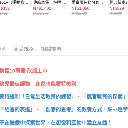
101+（暢銷修訂
典繪本集：林明子
愛臺灣任務*4套書
經典繪本2
）
跨世代經典1-5+遊
（暢銷紀念版）
零歲開始
$332
NT$1,402
NT$1,050
NT$379
戲小書
上閱讀(全
$420
NT$1,870
NT$1,400
NT$480
版)
說明
商品規格
相關推薦
銷售10萬冊 改版上市
幼兒最佳讀物 在家也能蒙特梭利！
蒙特梭利「日常生活教育的練習」、「感官教育的探索
「語言的表達」、「創意的思考」的教養方式，來一趟
子在遊戲中探索世界，在想像和互動中建立友誼！