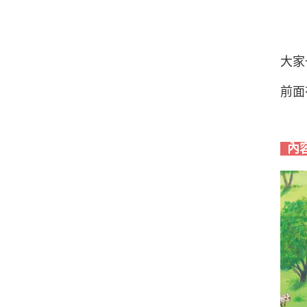
大家
前面
內