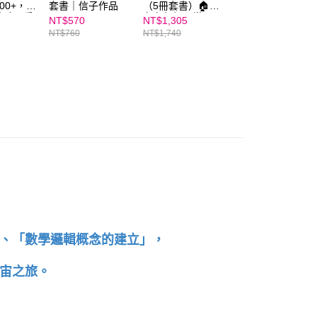
00+，從
套書｜信子作品
（5冊套書）🏠愛
藏紀念版】張曼娟
讓孩子愛
存在每個日常
唐詩學堂｜系列單
NT$570
NT$1,305
NT$331
新增訂
書
NT$760
NT$1,740
NT$420
」、「數學邏輯概念的建立」，
宇宙之旅。