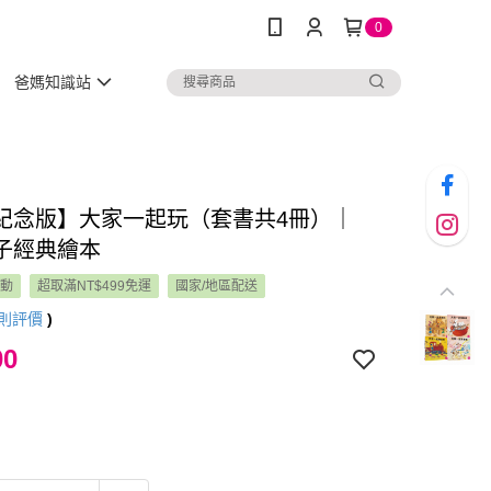
0
爸媽知識站
紀念版】大家一起玩（套書共4冊）｜
子經典繪本
活動
超取滿NT$499免運
國家/地區配送
則評價
)
00