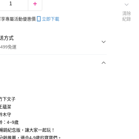
清除
帳可享專屬活動優惠價
立即下載
紀錄
送方式
499免運
次付款
竹下文子
王蘊潔
分期
鈴木守
你分期使用說明】
齡：4~9歲
享後付
由台灣大哥大提供，台灣大哥大用戶可立即使用無須另外申請。
一套暢銷紀念版，讓大家一起玩！
式選擇「大哥付你分期」，訂單成立後會自動跳轉到大哥付的交易
心分齡推薦，適合4-9歲的寶寶們。
證手機門號後，選擇欲分期的期數、繳款截止日，確認付款後即