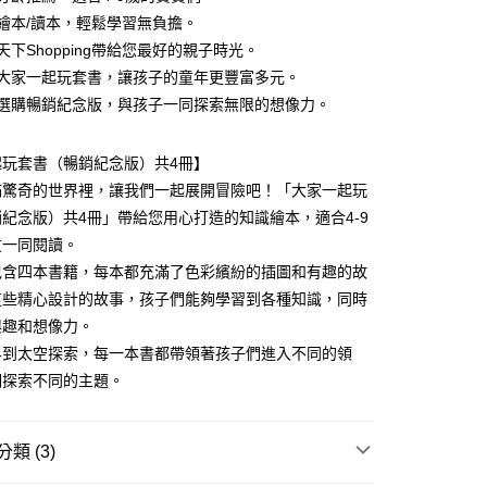
FTEE先享後付」】
。
知識繪本/讀本，輕鬆學習無負擔。
先享後付是「在收到商品之後才付款」的支付方式。 讓您購物簡單
准額度、可分期數及費用金額請依後續交易確認頁面所載為準。
心！
子天下Shopping帶給您最好的親子時光。
立30分鐘內，如未前往確認交易或遇審核未通過，訂單將自動取
：不需註冊會員、不需綁卡、不需儲值。
購買大家一起玩套書，讓孩子的童年更豐富多元。
「轉專審核」未通過狀況，表示未達大哥付你分期系統評分，恕
：只要手機號碼，簡訊認證，即可結帳。
評估內容。
：先確認商品／服務後，再付款。
快來選購暢銷紀念版，與孩子一同探索無限的想像力。
式說明】
取貨｜8/8-8/14運費優惠，結帳滿499即享免運。
項不併入電信帳單，「大哥付你分期」於每月結算日後寄送繳費提
EE先享後付」結帳流程】
0，滿NT$499(含以上)免運費
方式選擇「AFTEE先享後付」後，將跳轉至「AFTEE先享後
起玩套書（暢銷紀念版）共4冊】
訊連結打開帳單後，可選擇「超商條碼／台灣大直營門市／銀行轉
頁面，進行簡訊認證並確認金額後，即可完成結帳。
滿驚奇的世界裡，讓我們一起展開冒險吧！「大家一起玩
付／iPASS MONEY」等通路繳費。
1取貨
成立數日內，您將收到繳費通知簡訊。
紀念版）共4冊」帶給您用心打造的知識繪本，適合4-9
費通知簡訊後14天內，點擊此簡訊中的連結，可透過四大超商
0，滿NT$800(含以上)免運費
項】
網路銀行／等多元方式進行付款，方視為交易完成。
友一同閱讀。
係由「台灣大哥大股份有限公司」（以下簡稱本公司）所提供，讓
：結帳手續完成當下不需立刻繳費，但若您需要取消訂單，請聯
郵寄 (不適用離島、海外及郵局i郵箱)
包含四本書籍，每本都充滿了色彩繽紛的插圖和有趣的故
易時，得透過本服務購買商品或服務，並由商店將買賣／分期付
的店家。未經商家同意取消之訂單仍視為有效，需透過AFTEE
金債權讓與本公司後，依約使用本公司帳單繳交帳款。
繳納相關費用。
0，滿NT$800(含以上)免運費
這些精心設計的故事，孩子們能夠學習到各種知識，同時
意付款使用「大哥付你分期」之契約關係目的，商店將以您的個人
否成功請以「AFTEE先享後付 」之結帳頁面顯示為準，若有關於
興趣和想像力。
含姓名、電話或地址）提供予台灣大哥大進項蒐集、處理及利
功／繳費後需取消欲退款等相關疑問，請聯繫「AFTEE先享後
（澎湖、金門、馬祖、小琉球；不適用於郵局i郵箱）
公司與您本人進行分期帳單所需資料之確認、核對及更正。
界到太空探索，每一本書都帶領著孩子們進入不同的領
援中心」
https://netprotections.freshdesk.com/support/home
00
戶服務條款，請詳閱以下連結：
https://oppay.tw/userRule
們探索不同的主題。
項】
航空運送
查看運費
恩沛科技股份有限公司提供之「AFTEE先享後付」服務完成之
依本服務之必要範圍內提供個人資料，並將交易相關給付款項請
類 (3)
讓予恩沛科技股份有限公司。
個人資料處理事宜，請瀏覽以下網址：