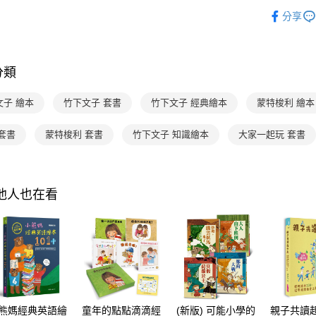
分齡推薦
https://aft
分享
３．未成
主題書單
「AFTE
任。
熱門活動
４．使用「
即時審查
分類
結果請求
５．嚴禁
文子 繪本
竹下文子 套書
竹下文子 經典繪本
蒙特梭利 繪本
形，恩沛
動。
套書
蒙特梭利 套書
竹下文子 知識繪本
大家一起玩 套書
其他人也在看
熊媽經典英語繪
童年的點點滴滴經
(新版) 可能小學的
親子共讀