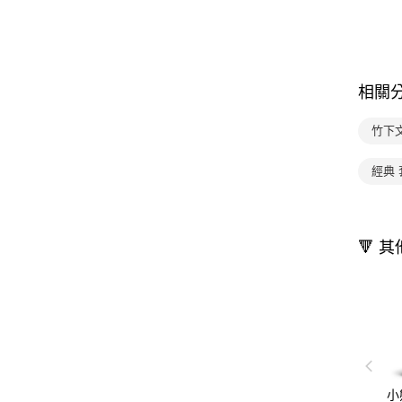
相關
竹下
經典 
🔻 
小