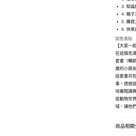
【關於「A
ATM付款
完成交易
3. 
AFTEE
3.實際核
便利好安
4. 親
4.訂單成
１．簡單
5. 
消。如遇
２．便利
運送方式
無法說明
３．安心
6. 
【繳款方
付款後全家
1.分期款
銷售重點
【「AFT
醒簡訊。
每筆NT$7
１．於結帳
【大家一
2.透過簡
付」結帳
在這個充
帳／街口支
付款後7-1
２．訂單
套書（暢銷
３．收到繳
每筆NT$7
【注意事
／ATM／
歲的小朋
1.本服務
※ 請注意
國內宅配/
這套書共
用戶於交
絡購買商品
款買賣價
先享後付
每筆NT$7
事。透過
2.基於同
※ 交易是
培養閱讀
資料（包
是否繳費成
離島宅配
用，由本
從動物世
付客戶支
每筆NT$2
3.完整用
域，讓他
【注意事
海外包裹
１．透過由
交易，需
商品相關分
求債權轉
２．關於