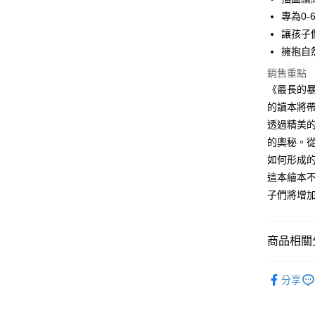
4.訂單成
１．簡單
專為0
消。如遇
２．便利
運送方式
無法說明
３．安心
讓孩子
【繳款方
付款後全
擁抱自
1.分期款
【「AFT
醒簡訊。
每筆NT$7
１．於結帳
銷售重點
2.透過簡
付」結帳
《最長的暴
帳／街口支
付款後7-1
２．訂單
的讀本將帶
３．收到繳
每筆NT$7
【注意事
／ATM／
透過精美
1.本服務
※ 請注意
國內宅配/
的奧秘。
用戶於交
絡購買商品
款買賣價
先享後付
每筆NT$7
如何形成
2.基於同
※ 交易是
這本繪本
資料（包
是否繳費成
離島宅配
用，由本
子們將增
付客戶支
每筆NT$2
3.完整用
【注意事
海外包裹
１．透過由
商品相關分
交易，需
求債權轉
分齡推薦
２．關於
分享
https://aft
主題書單
３．未成
「AFTE
熱門活動