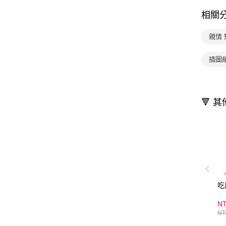
相關
親情
插圖
🔻 
吃
NT
NT