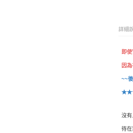
詳細
即使
因為
~~
★★
沒有
待在