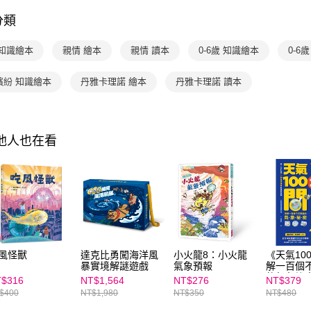
任。
分類
４．使用「
主題書單
即時審查
主題書單
結果請求
 知識繪本
親情 繪本
親情 讀本
0-6歲 知識繪本
0-6
５．嚴禁
形，恩沛
繽紛 知識繪本
丹雅卡理諾 繪本
丹雅卡理諾 讀本
動。
其他人也在看
風怪獸
達克比勇闖海洋風
小火龍8：小火龍
《天氣10
暴實境解謎遊戲
氣象預報
解一百個
的氣象祕
$316
NT$1,564
NT$276
NT$379
圖解ｘ超
$400
NT$1,980
NT$350
NT$480
對應SDG1
行動