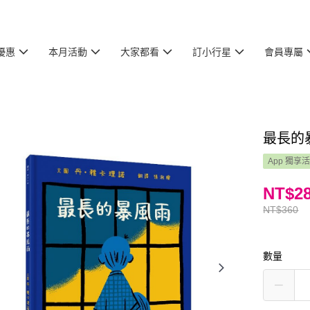
優惠
本月活動
大家都看
訂小行星
會員專屬
最長的
App 獨享
NT$2
NT$360
數量