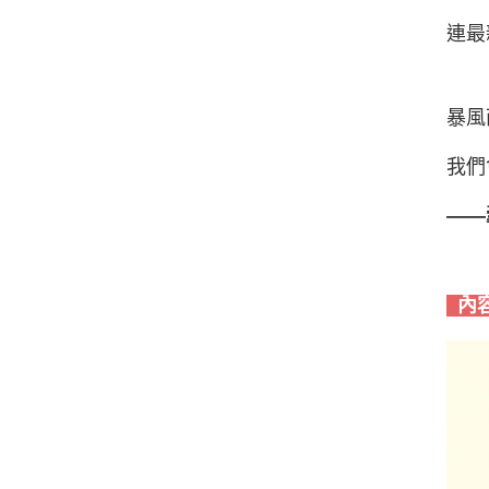
連最
暴風
我們
——
內