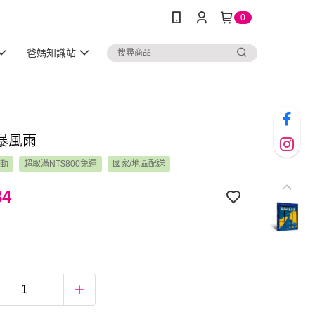
0
爸媽知識站
暴風雨
活動
超取滿NT$800免運
國家/地區配送
84