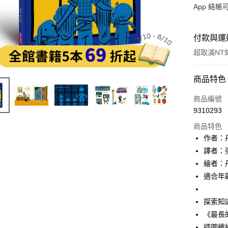
App 結
付款與運
超取滿NT$
付款方式
商品特色
信用卡一
商品編號
9310293
LINE Pay
商品特色
Apple Pay
作者：
譯者：
大哥付你
繪者：
相關說明
【大哥付
適合年
AFTEE先
1.本服務
2.付款方
相關說明
探索知
流程，驗
【關於「A
ATM付款
完成交易
《最長
AFTEE
3.實際核
便利好安
插圖繽