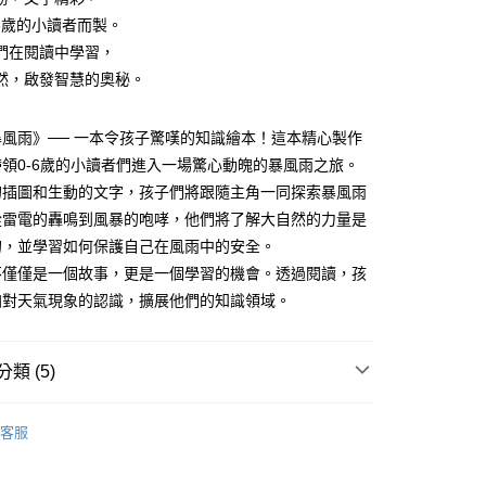
立30分鐘內，如未前往確認交易或遇審核未通過，訂單將自動取
：不需註冊會員、不需綁卡、不需儲值。
-6歲的小讀者而製。
「轉專審核」未通過狀況，表示未達大哥付你分期系統評分，恕
：只要手機號碼，簡訊認證，即可結帳。
評估內容。
：先確認商品／服務後，再付款。
們在閱讀中學習，
式說明】
家取貨
然，啟發智慧的奧秘。
項不併入電信帳單，「大哥付你分期」於每月結算日後寄送繳費提
EE先享後付」結帳流程】
0，滿NT$800(含以上)免運費
方式選擇「AFTEE先享後付」後，將跳轉至「AFTEE先享後
訊連結打開帳單後，可選擇「超商條碼／台灣大直營門市／銀行轉
頁面，進行簡訊認證並確認金額後，即可完成結帳。
風雨》── 一本令孩子驚嘆的知識繪本！這本精心製作
付／iPASS MONEY」等通路繳費。
1取貨
成立數日內，您將收到繳費通知簡訊。
領0-6歲的小讀者們進入一場驚心動魄的暴風雨之旅。
費通知簡訊後14天內，點擊此簡訊中的連結，可透過四大超商
0，滿NT$800(含以上)免運費
項】
網路銀行／等多元方式進行付款，方視為交易完成。
的插圖和生動的文字，孩子們將跟隨主角一同探索暴風雨
係由「台灣大哥大股份有限公司」（以下簡稱本公司）所提供，讓
：結帳手續完成當下不需立刻繳費，但若您需要取消訂單，請聯
郵寄 (不適用離島、海外及郵局i郵箱)
從雷電的轟鳴到風暴的咆哮，他們將了解大自然的力量是
易時，得透過本服務購買商品或服務，並由商店將買賣／分期付
的店家。未經商家同意取消之訂單仍視為有效，需透過AFTEE
金債權讓與本公司後，依約使用本公司帳單繳交帳款。
繳納相關費用。
0，滿NT$800(含以上)免運費
的，並學習如何保護自己在風雨中的安全。
意付款使用「大哥付你分期」之契約關係目的，商店將以您的個人
否成功請以「AFTEE先享後付 」之結帳頁面顯示為準，若有關於
不僅僅是一個故事，更是一個學習的機會。透過閱讀，孩
含姓名、電話或地址）提供予台灣大哥大進項蒐集、處理及利
功／繳費後需取消欲退款等相關疑問，請聯繫「AFTEE先享後
（澎湖、金門、馬祖、小琉球；不適用於郵局i郵箱）
公司與您本人進行分期帳單所需資料之確認、核對及更正。
加對天氣現象的認識，擴展他們的知識領域。
援中心」
https://netprotections.freshdesk.com/support/home
00
戶服務條款，請詳閱以下連結：
https://oppay.tw/userRule
項】
航空運送
查看運費
恩沛科技股份有限公司提供之「AFTEE先享後付」服務完成之
類 (5)
依本服務之必要範圍內提供個人資料，並將交易相關給付款項請
讓予恩沛科技股份有限公司。
3-6歲
知識繪本/讀本
個人資料處理事宜，請瀏覽以下網址：
客服
ee.tw/terms/#terms3
得獎推薦
好書大家讀
年的使用者請事先徵得法定代理人或監護人之同意方可使用
E先享後付」，若未經同意申辦者引起之損失，本公司不負相關責
🏅金光閃閃得獎書單