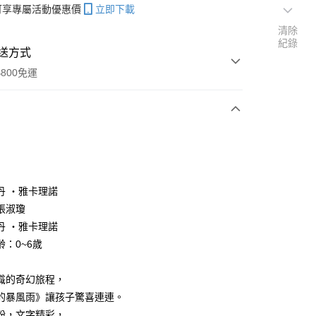
帳可享專屬活動優惠價
立即下載
清除
紀錄
送方式
800免運
次付款
丹 ・雅卡理諾
張淑瓊
分期
丹 ・雅卡理諾
你分期使用說明】
齡：0~6歲
享後付
由台灣大哥大提供，台灣大哥大用戶可立即使用無須另外申請。
式選擇「大哥付你分期」，訂單成立後會自動跳轉到大哥付的交易
識的奇幻旅程，
證手機門號後，選擇欲分期的期數、繳款截止日，確認付款後即
FTEE先享後付」】
。
的暴風雨》讓孩子驚喜連連。
先享後付是「在收到商品之後才付款」的支付方式。 讓您購物簡單
准額度、可分期數及費用金額請依後續交易確認頁面所載為準。
心！
紛，文字精彩，