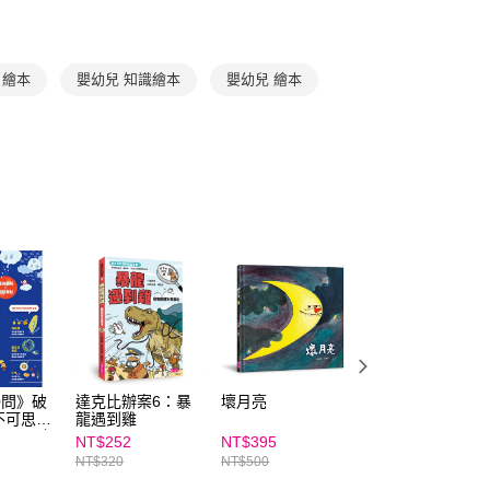
AFTEE先享後付」時，將依據個別帳號之用戶狀況，依本公司
得獎推薦
適合嬰幼兒閱讀之優良圖書
核予不同之上限額度；若仍有額度不足之情形，本公司將視審查
得獎推薦
第46次(2024)中小學生讀物選介
用戶進行身份認證。
歲 繪本
嬰幼兒 知識繪本
嬰幼兒 繪本
一人註冊多個帳號或使用他人資訊註冊。若發現惡意使用之情
科技股份有限公司將有權停止該用戶之使用額度並採取法律行
0問》破
達克比辦案6：暴
壞月亮
鏢風少年
不可思議
龍遇到雞
密，最強
NT$252
NT$395
NT$284
酷實驗｜
NT$320
NT$500
NT$360
3 氣候