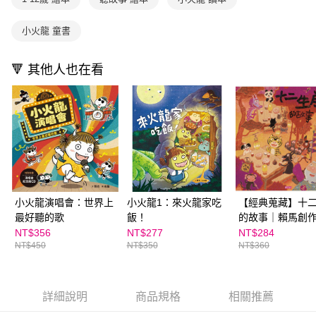
請求用戶進行身份認證。
５．嚴禁一人註冊多個帳號或使用他人資訊註冊。若發現惡意使用之情形，
小火龍 童書
恩沛科技股份有限公司將有權停止該用戶之使用額度並採取法律行動。
🔻 其他人也在看
小火龍演唱會：世界上
小火龍1：來火龍家吃
【經典蒐藏】十
最好聽的歌
飯！
的故事｜賴馬創作
年紀念版
NT$356
NT$277
NT$284
NT$450
NT$350
NT$360
詳細說明
商品規格
相關推薦