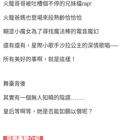
火龍哥哥被吐槽個不停的兄妹檔rap!
火龍爸媽也登場來段熟齡恰恰恰
糊塗小魔女為了尋找魔法棒的電音魔幻
還有還有，星際小歌手沙拉公主的深情歌唱──
所有美好的事啊，就是這樣！
舞臺背後
其實有一個無人知曉的陰謀……..
皇后等啊等，她是否能如願以償呢？
音樂專輯介紹