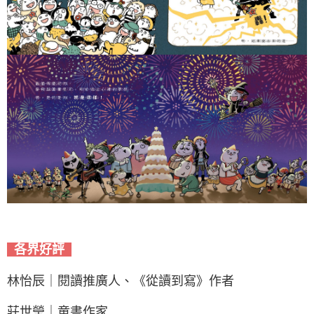
各界好評
林怡辰｜閱讀推廣人、《從讀到寫》作者
莊世瑩｜童書作家