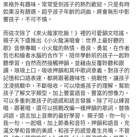
來格外有趣味，常常受到孩子的熱烈歡迎。只是有時
如果沒有篩選，超乎孩子年齡的詞曲，將會無形中影
響孩子，不可不慎。
而這次除了《來火龍家吃飯！》裡的可愛韻文唸謠，
親子天下還推出《小火龍演唱會：世界上最好聽的
歌》音樂專輯，小火龍的熱情、善良、勇氣，在作者
哲也和繪者水腦的合作下，陪伴學齡前的孩子一起聆
聽學習，自然而然接觸押韻，並藉由反覆聆聽和跟
讀，琅琅上口，吸收押韻和其中歌詞意義，對孩子的
記憶和口語表達，都將跟著趣味性、挑戰性，讓孩子
沈浸挑戰中，不斷吸收，可以增進孩子的理解，幫助
孩子了解文字類型，加上豐富語音、豐富的想像力，
可以多重刺激孩子的語感和語言發展。除了可以練習
唱、跟著唱，還可以挑戰改編一樣押韻的歌詞，替換
詞語，語言加上音樂的最好學習。 親子間，你一句、
我一句、一起唱，加上節奏和音符，押韻和語音，充
滿文學和音樂的美感，和孩子的感受產生共鳴，不管