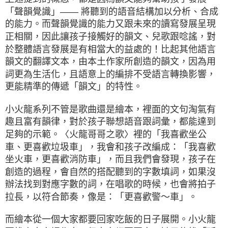
「聲韻覺識」—— 將聽到的語音結構加以分析、合成
的能力。而聲韻覺識的能力又跟未來的讀寫發展呈現
正相關，因此讓孩子接觸好的韻文、兒歌跟唸謠，對
於整體語言發展是有相當大的益處的！比起其他語言
韻文的翻譯文本，由本土作家所創造的韻文，因為用
詞更為生活化，且語意上的編排不受語言轉換影響，
更能精準的傳遞「韻文」的特性。
小火龍系列不管是歌曲還是繪本，裡面的文句淘氣有
趣且富有韻律，對於孩子聯想語音跟詞彙，都能達到
足夠的示範。〈火龍哥哥之歌〉裡的「我喜歡坐公
車、更喜歡垃圾車」，我會和孩子改編成：「我喜歡
坐火車，更喜歡消防車」，而且我們會發現，孩子在
創造的過程，會自然的搭配聽到的字數填詞，如果沒
辦法找到對應字數的詞，在唱歌的時候，也會將拍子
拉長，以符合節奏，像是：「更喜歡警～車」。
而繪本從一個大家都要回家吃飯的日子展開。小火龍