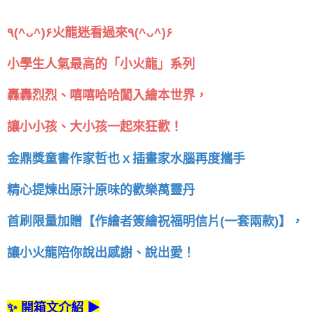
٩(^ᴗ^)۶火龍迷看過來٩(^ᴗ^)۶
小學生人氣最高的「小火龍」系列
轟轟烈烈、嘻嘻哈哈闖入繪本世界，
讓小小孩、大小孩一起來狂歡！
金鼎獎童書作家哲也ｘ插畫家水腦再度攜手
精心提煉出原汁原味的歡樂萬靈丹
首刷限量加贈【作繪者簽繪祝福明信片(一套兩款)】，
讓小火龍陪你說出感謝、說出愛！
✨ 開箱文介紹 ▶