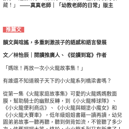
藏！」
——真真老師｜「幼教老師的日常」版主
推薦文
韻文與唸謠，多重刺激孩子的語感和語言發展
文／林怡辰｜閱讀推廣人、《從讀到寫》作者
「媽咪！再放一次小火龍故事集！」
有誰還不知道親子天下的小火龍系列橋梁書嗎？
從第一集《火龍家庭故事集》可愛的火龍媽媽敷面
膜，幫助騎士的幽默反轉，到《小火龍棒球隊》、
《小火龍便利商店》、《小火龍與糊塗小魔女》和
《小火龍大賽車》，低年級姐姐書籍一讀再讀，幼兒
園弟弟故事一聽再聽，聽到倒背如流，不管聽了多少