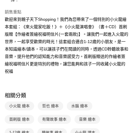
付款後全家取貨
【繳款方式說明】
1.分期款項不併入電信帳單，「大哥付你分期」於每月結算日後寄送繳費提
每筆NT$70，滿NT$800(含以上)免運費
【「AFTEE先享後付」結帳流程】
銷售重點
醒簡訊。
１．於結帳方式選擇「AFTEE先享後付」後，將跳轉至「AFTEE先享後付」
2.透過簡訊連結打開帳單後，可選擇「超商條碼／台灣大直營門市／銀行轉
付款後7-11取貨
歡迎來到親子天下Shopping！我們為您帶來了一個特別的小火龍繪
結帳頁面，進行簡訊認證並確認金額後，即可完成結帳。
帳／街口支付／iPASS MONEY」等通路繳費。
２．訂單成立數日內，您將收到繳費通知簡訊。
本套組：《來火龍家吃飯！》＋《小火龍演唱會》（書＋CD）首刷
每筆NT$70，滿NT$800(含以上)免運費
３．收到繳費通知簡訊後14天內，點擊此簡訊中的連結，可透過四大超商／
【注意事項】
版贈【作繪者簽繪祝福明信片(一套兩款)】。讓我們一起進入火龍的
ATM／網路銀行／等多元方式進行付款，方視為交易完成。
國內宅配/郵寄 (不適用離島、海外及郵局i郵箱)
1.本服務係由「台灣大哥大股份有限公司」（以下簡稱本公司）所提供，讓
※ 請注意：結帳手續完成當下不需立刻繳費，但若您需要取消訂單，請聯絡
世界，一起享受歡樂的時光！這套組合適合1-12歲的小朋友，是一
用戶於交易時，得透過本服務購買商品或服務，並由商店將買賣／分期付款
每筆NT$70，滿NT$800(含以上)免運費
購買商品的店家。未經商家同意取消之訂單仍視為有效，需透過AFTEE先享
本知識繪本/讀本，可以讓孩子們在閱讀的同時，透過CD聆聽故事和
買賣價金債權讓與本公司後，依約使用本公司帳單繳交帳款。
後付繳納相關費用。
2.基於同意付款使用「大哥付你分期」之契約關係目的，商店將以您的個人
音樂，提升他們的認知能力和音樂感受力。首刷版贈送的作繪者簽
離島宅配（澎湖、金門、馬祖、小琉球；不適用於郵局i郵箱）
※ 交易是否成功請以「AFTEE先享後付 」之結帳頁面顯示為準，若有關於
資料（包含姓名、電話或地址）提供予台灣大哥大進項蒐集、處理及利用，
是否繳費成功／繳費後需取消欲退款等相關疑問，請聯繫「AFTEE先享後付
繪祝福明信片更是特別的禮物，讓您能夠和孩子一同收藏小火龍的
每筆NT$200
由本公司與您本人進行分期帳單所需資料之確認、核對及更正。
客戶支援中心」
https://netprotections.freshdesk.com/support/home
3.完整用戶服務條款，請詳閱以下連結：
https://oppay.tw/userRule
祝福
海外包裹航空運送
查看運費
【注意事項】
１．透過由恩沛科技股份有限公司提供之「AFTEE先享後付」服務完成之交
易，需依本服務之必要範圍內提供個人資料，並將交易相關給付款項請求債
權轉讓予恩沛科技股份有限公司。
相關分類
２．關於個人資料處理事宜，請瀏覽以下網址：
https://aftee.tw/terms/#terms3
小火龍 繪本
哲也 繪本
水腦 繪本
３．未成年的使用者請事先徵得法定代理人或監護人之同意方可使用
「AFTEE先享後付」，若未經同意申辦者引起之損失，本公司不負相關責
首刷版 繪本
有聲故事 繪本
音樂 繪本
任。
４．使用「AFTEE先享後付」時，將依據個別帳號之用戶狀況，依本公司即
時審查核予不同之上限額度；若仍有額度不足之情形，本公司將視審查結果
1-12歲 繪本
聽故事 繪本
小火龍 讀本