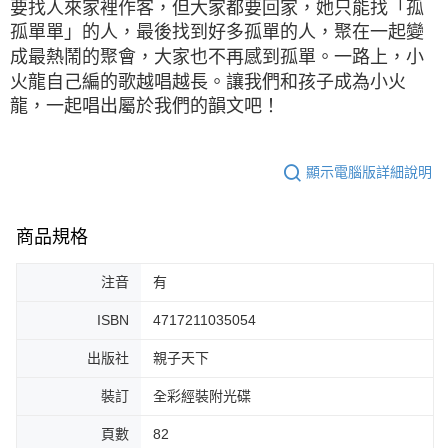
要找人來家裡作客，但大家都要回家，她只能找「孤
孤單單」的人，最後找到好多孤單的人，聚在一起變
成最熱鬧的聚會，大家也不再感到孤單。一路上，小
火龍自己編的歌越唱越長。讓我們和孩子成為小火
龍，一起唱出屬於我們的韻文吧！
顯示電腦版詳細說明
商品規格
注音
有
ISBN
4717211035054
出版社
親子天下
裝訂
全彩經裝附光碟
頁數
82