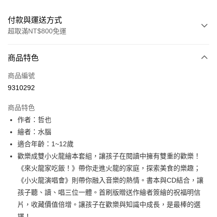
付款與運送方式
超取滿NT$800免運
付款方式
商品特色
信用卡一次付款
商品編號
LINE Pay
9310292
Apple Pay
商品特色
大哥付你分期
作者：哲也
相關說明
繪者：水腦
【大哥付你分期使用說明】
適合年齡：1~12歲
AFTEE先享後付
1.本服務由台灣大哥大提供，台灣大哥大用戶可立即使用無須另外申請。
歡樂成雙小火龍繪本套組，讓孩子在閱讀中擁有雙重的歡樂！
2.付款方式選擇「大哥付你分期」，訂單成立後會自動跳轉到大哥付的交易
相關說明
流程，驗證手機門號後，選擇欲分期的期數、繳款截止日，確認付款後即完
《來火龍家吃飯！》帶你走進火龍的家庭，探索美食的樂趣；
【關於「AFTEE先享後付」】
成交易。
ATM付款
AFTEE先享後付是「在收到商品之後才付款」的支付方式。 讓您購物簡單
《小火龍演唱會》則帶你融入音樂的熱情。書本與CD結合，讓
3.實際核准額度、可分期數及費用金額請依後續交易確認頁面所載為準。
便利好安心！
孩子聽、讀、唱三位一體。首刷版贈送作繪者簽繪的祝福明信
4.訂單成立30分鐘內，如未前往確認交易或遇審核未通過，訂單將自動取
１．簡單：不需註冊會員、不需綁卡、不需儲值。
運送方式
消。如遇「轉專審核」未通過狀況，表示未達大哥付你分期系統評分，恕無
片，收藏價值倍增。讓孩子在歡樂與知識中成長，是最棒的選
２．便利：只要手機號碼，簡訊認證，即可結帳。
法說明評估內容。
３．安心：先確認商品／服務後，再付款。
擇！