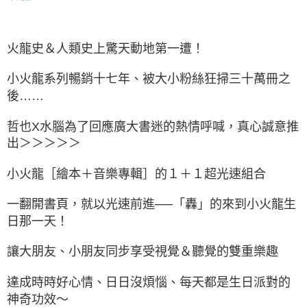
火龍史＆人類史上驚天動地第一遭！
小火龍系列暢銷十七年、被大小粉絲狂掃三十萬冊之
後……
哲也X水腦為了回應廣大書迷的熱情呼喊，真心誠意推
出＞＞＞＞＞
小火龍［繪本＋音樂專輯］的１＋１超光速組合
一翻開書頁，就以光速前進──「轟」的來到小火龍生
日那一天！
讓大朋友、小朋友同步享受視覺＆聽覺的雙重樂趣
達成時時好心情、日日沒煩惱、每天都是生日派對的
神奇功效～