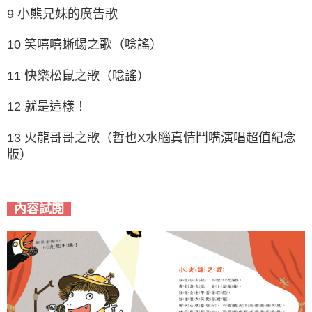
9 小熊兄妹的廣告歌
10 笑嘻嘻蜥蜴之歌（唸謠）
11 快樂松鼠之歌（唸謠）
12 就是這樣！
13 火龍哥哥之歌（哲也X水腦真情鬥嘴演唱超值紀念
版）
內容試閱