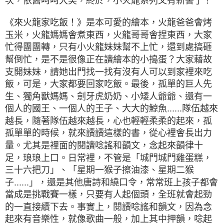
次，依舊呵呵大笑，終於，小火龍系列又有新書了！
《來火龍家吃飯！》是本可愛的繪本，火龍爸爸會烤
玉米，火龍媽媽會煮東西，火龍哥哥會捏東西，大家
忙得團團轉，只有小火龍妹妹幫不上忙，還到處搞砸
幫倒忙，是不是很像正在讀繪本的小搗蛋？大家藉故
支開妹妹，請她出門找一找有沒有人可以到家裡來吃
飯，可是，大家都要回家吃飯。最後，孤單的巨人先
生、獨角獸媽媽、劍牙虎奶奶、小矮人爺爺、還有一
個人的國王、一個人的王子、大大的鯨魚......隊伍越來
越長，隨著隊伍越來越長，心也輕輕柔柔的起來，孤
孤單單的時候，就來讀讀這樣的書，從心裡會長出力
量。尤其是裡面的閱讀唸謠和韻文，念起來韻律十
足，琅琅上口。日常裡，不管是「城門城門雞蛋糕，
三十六把刀」、「星期一猴子擦油漆、星期二猴
子......」，還是其他唐詩和繞口令，常常班上孩子都會
當成是挑戰賽一樣，只要有人起個頭，全班就會起勁
的一直接續下去。事實上，閱讀唸謠和韻文，因為念
起來有音樂性，就像歌曲一般，加上其中押韻，唸起