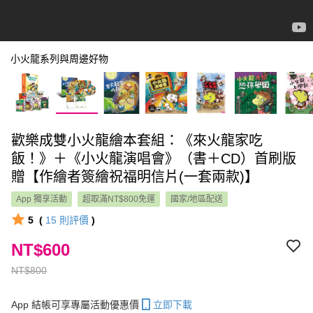
小火龍系列與周邊好物
歡樂成雙小火龍繪本套組：《來火龍家吃
飯！》＋《小火龍演唱會》（書＋CD）首刷版
贈【作繪者簽繪祝福明信片(一套兩款)】
App 獨享活動
超取滿NT$800免運
國家/地區配送
5
(
15
則評價
)
NT$600
NT$800
App 結帳可享專屬活動優惠價
立即下載