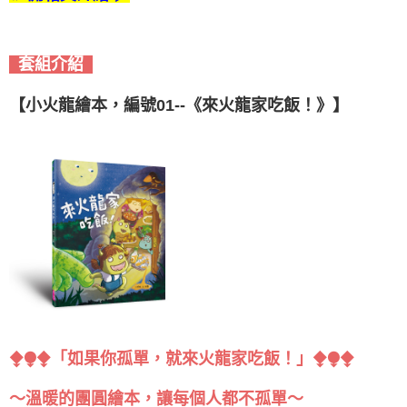
套組介紹
【小火龍繪本，編號01--《來火龍家吃飯！》】
⧪⧭⧪「如果你孤單，就來火龍家吃飯！」⧪⧭⧪
～溫暖的團圓繪本，讓每個人都不孤單～