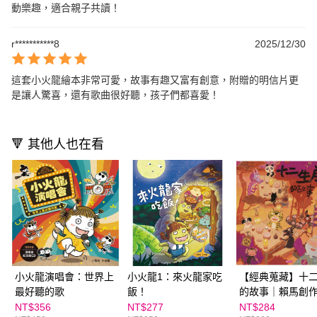
動樂趣，適合親子共讀！
r***********8
2025/12/30
這套小火龍繪本非常可愛，故事有趣又富有創意，附贈的明信片更
是讓人驚喜，還有歌曲很好聽，孩子們都喜愛！
🔻 其他人也在看
小火龍演唱會：世界上
小火龍1：來火龍家吃
【經典蒐藏】十
最好聽的歌
飯！
的故事｜賴馬創作
年紀念版
NT$356
NT$277
NT$284