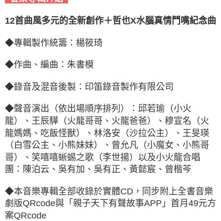
12首曲風多元的全新創作＋哲也X水腦真情鬥嘴紀念曲
◆專輯製作統籌：楊筱琦
◆
作曲、編曲：朱書模
◆
錄音及混音後製：印笛錄音製作有限公司
◆
聲音演出（依出場順序排列）：邱若瑜（小火
龍）、王辰驊（火龍哥哥、火龍爸爸）、穆宣名（火
龍媽媽、吃飯怪獸）、林洛安（沙拉公主）、王旻瑛
（白雪公主、小熊妹妹）、曾允凡（小魔女、小熊哥
哥）、笑嘻嘻蜥蜴之歌（李世揚）
以及小火龍合唱
團：陳泊云、吳有加、吳有正、黃懿宸、曾楷芩
◆
本音樂專輯全部收錄於實體CD，
同步附上全書音樂
劇版QRcode與「親子天下有聲故事APP」首月49元方
案QRcode