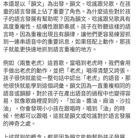
本還是以「韻文」為出發。韻文、唸謠跟兒歌，在孩
童的語言發展上佔了重要了角色。為什麼這些對於孩
子的語言發展有幫助呢？因為韻文、唸謠跟兒歌具有
高度重複性、結構性跟節奏感，孩子在聆聽這樣的語
言時，因為重複出現且有韻律，讓他們更容易練習抓
到一連串語音中的重要訊息，如果搭配上動作，那孩
子就能更快速地抓到語言重複的地方。
例如〈兩隻老虎〉這首歌，當唱到老虎時，我們會用
手做出老虎的動作，並把「老虎」唱得清楚又誇張，
孩子很快就能從一整句話中認出「老虎」的語音，那
他很快就能學到這個詞彙。韻文因為一直重複相同的
語音或韻腳，對於孩子在產出語音的過程中也變得容
易，就像歌曲裡提到的，「加油、醬油、麻油、沙拉
油」，你會發現小小孩在跟唱時，唱到「油」的時
候，他都可以跟唱，這就是韻文或唸謠對於語言發展
的神奇之處。
上述提到的概念，都是因為韻文能夠幫助孩子發展