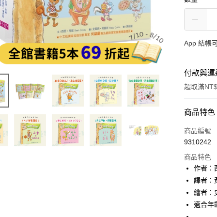
App 結
付款與運
超取滿NT$
付款方式
商品特色
信用卡一
商品編號
9310242
LINE Pay
商品特色
Apple Pay
作者：西
譯者：
大哥付你
繪者：史
相關說明
【大哥付
適合年
AFTEE先
1.本服務