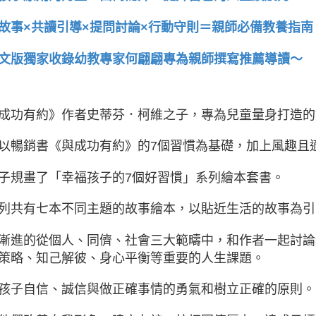
故事×共讀引導×提問討論×行動守則＝親師必備教養指南
文版獨家收錄幼教專家何翩翩專為親師撰寫推薦導讀～
成功有約》作者史蒂芬．柯維之子，專為兒童量身打造的
以暢銷書《與成功有約》的7個習慣為基礎，加上風趣且
子規畫了「幸福孩子的7個好習慣」系列繪本套書。
列共有七本不同主題的故事繪本，以貼近生活的故事為引
漸進的從個人、同儕、社會三大範疇中，和作者一起討論
策略、知己解彼、身心平衡等重要的人生課題。
孩子自信、誠信與做正確事情的勇氣和樹立正確的原則。