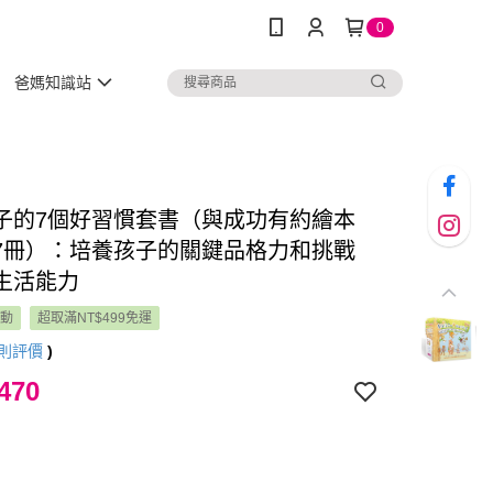
0
爸媽知識站
子的7個好習慣套書（與成功有約繪本
7冊）：培養孩子的關鍵品格力和挑戰
生活能力
活動
超取滿NT$499免運
則評價
)
470