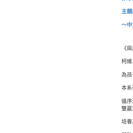
主題
～中
《與
柯維
為孩
本系
循序
雙贏
培養