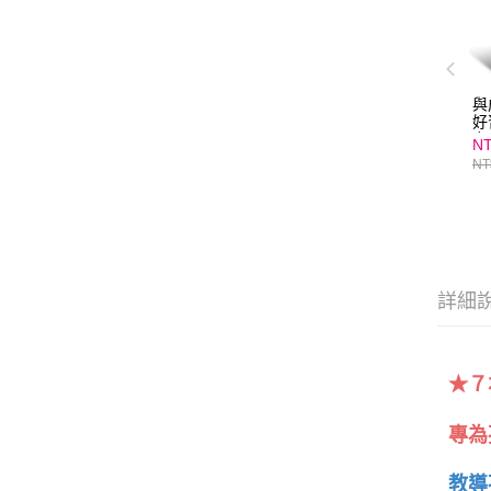
與
好
力
NT
贈
NT
表
報
詳細
★７
專為
教導