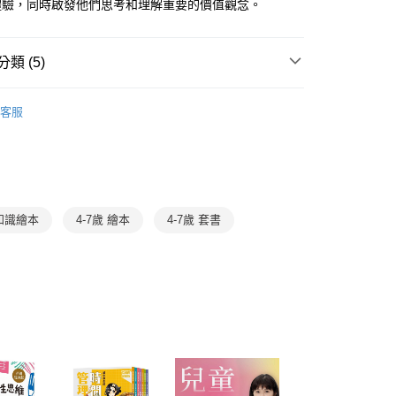
體驗，同時啟發他們思考和理解重要的價值觀念。
個人資料處理事宜，請瀏覽以下網址：
ee.tw/terms/#terms3
年的使用者請事先徵得法定代理人或監護人之同意方可使用
類 (5)
E先享後付」，若未經同意申辦者引起之損失，本公司不負相關責
AFTEE先享後付」時，將依據個別帳號之用戶狀況，依本公司
3-6歲
知識繪本/讀本
核予不同之上限額度；若仍有額度不足之情形，本公司將視審查
客服
用戶進行身份認證。
得獎推薦
中小學優良讀物
一人註冊多個帳號或使用他人資訊註冊。若發現惡意使用之情
💗同理+覺察，情緒教育SEL
科技股份有限公司將有權停止該用戶之使用額度並採取法律行
🏅金光閃閃得獎書單
SEL童書與繪本｜認識、調節情緒
知識繪本
4-7歲 繪本
4-7歲 套書