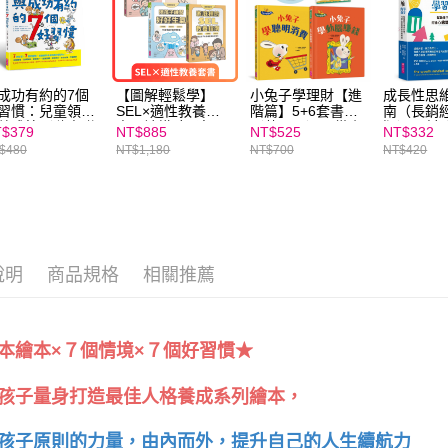
成功有約的7個
【圖解輕鬆學】
小兔子學理財【進
成長性思
習慣：兒童領導
SEL×適性教養套
階篇】5+6套書
南（長銷
養成篇（隨書附
書：讀懂孩子氣
（共兩冊）：從小
版）：幫
$379
NT$885
NT$525
NT$332
好習慣養成計畫
質、培養社會情緒
練習聰明消費、動
成目標，
$480
NT$1,180
NT$700
NT$420
＆習慣樹雙面海
力、練習好好生氣
腦賺錢，創造物質
致勝的實
）
（3冊套組）
生活踏實、內在富
足的未來（附親子
共讀引導摺頁）
說明
商品規格
相關推薦
本繪本×７個情境×７個好習慣★
孩子量身打造最佳人格養成系列繪本，
孩子原則的力量，由內而外，提升自己的人生續航力