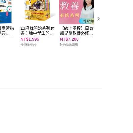
維學習指
13歲就開始系列套
【線上課程】周育
13歲就開始-給中
經典
書：給中學生的七
如兒童教養必修系
學生的SEL社會情
助孩子達
大學習術──學校
列：情緒力ｘ社交
緒學習指南：一輩
NT$1,995
NT$7,280
NT$331
打造心態
沒有教的關鍵素養
力ｘ閱讀力ｘ課業
子都要擁有的幸福
NT$2,660
NT$15,200
NT$420
戰教室
能力（共7冊）
力★SEL情緒教育
超能力，現在開始
★SEL情緒教育推
推薦
學習！
薦