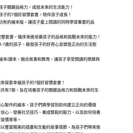
式選擇「大哥付你分期」，訂單成立後會自動跳轉到大哥付的交易
培養孩子關鍵品格力，成就未來的生活能力！
證手機門號後，選擇欲分期的期數、繳款截止日，確認付款後即
FTEE先享後付」】
。
幸福孩子的7個好習慣套書，陪伴孩子成長！
先享後付是「在收到商品之後才付款」的支付方式。 讓您購物簡單
准額度、可分期數及費用金額請依後續交易確認頁面所載為準。
心！
與成功有約繪本版，讓孩子愛上閱讀的同時學習重要的品
立30分鐘內，如未前往確認交易或遇審核未通過，訂單將自動取
：不需註冊會員、不需綁卡、不需儲值。
「轉專審核」未通過狀況，表示未達大哥付你分期系統評分，恕
：只要手機號碼，簡訊認證，即可結帳。
評估內容。
：先確認商品／服務後，再付款。
7冊完整套書，循序漸進培養孩子的品格和挑戰未來的能力！
式說明】
取貨｜8/8-8/14運費優惠，結帳滿499即享免運。
適合4-7歲的孩子，啟發孩子的好奇心並塑造正向的生活態
項不併入電信帳單，「大哥付你分期」於每月結算日後寄送繳費提
EE先享後付」結帳流程】
0，滿NT$499(含以上)免運費
方式選擇「AFTEE先享後付」後，將跳轉至「AFTEE先享後
訊連結打開帳單後，可選擇「超商條碼／台灣大直營門市／銀行轉
頁面，進行簡訊認證並確認金額後，即可完成結帳。
知識繪本/讀本，融合故事和教育，讓孩子享受閱讀的樂趣與
付／iPASS MONEY」等通路繳費。
1取貨
成立數日內，您將收到繳費通知簡訊。
費通知簡訊後14天內，點擊此簡訊中的連結，可透過四大超商
0，滿NT$800(含以上)免運費
項】
網路銀行／等多元方式進行付款，方視為交易完成。
係由「台灣大哥大股份有限公司」（以下簡稱本公司）所提供，讓
：結帳手續完成當下不需立刻繳費，但若您需要取消訂單，請聯
郵寄 (不適用離島、海外及郵局i郵箱)
起來探索幸福孩子的7個好習慣套書！
易時，得透過本服務購買商品或服務，並由商店將買賣／分期付
的店家。未經商家同意取消之訂單仍視為有效，需透過AFTEE
金債權讓與本公司後，依約使用本公司帳單繳交帳款。
繳納相關費用。
0，滿NT$800(含以上)免運費
版共有7冊，旨在培養孩子的關鍵品格力和挑戰未來的生
意付款使用「大哥付你分期」之契約關係目的，商店將以您的個人
否成功請以「AFTEE先享後付 」之結帳頁面顯示為準，若有關於
含姓名、電話或地址）提供予台灣大哥大進項蒐集、處理及利
功／繳費後需取消欲退款等相關疑問，請聯繫「AFTEE先享後
（澎湖、金門、馬祖、小琉球；不適用於郵局i郵箱）
公司與您本人進行分期帳單所需資料之確認、核對及更正。
精心製作的繪本，孩子們將學習到如何建立正向的價值
援中心」
https://netprotections.freshdesk.com/support/home
00
戶服務條款，請詳閱以下連結：
https://oppay.tw/userRule
自信心、發展社交技巧、養成堅毅的毅力，以及如何培養
項】
康習慣等等。
恩沛科技股份有限公司提供之「AFTEE先享後付」服務完成之
都以豐富精美的插畫和生動的故事情節，為孩子們帶來愉
依本服務之必要範圍內提供個人資料，並將交易相關給付款項請
讓予恩沛科技股份有限公司。