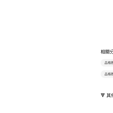
相關
品格
品格教
🔻 