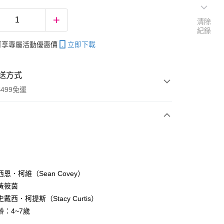
清除
紀錄
帳可享專屬活動優惠價
立即下載
送方式
499免運
次付款
恩．柯維（Sean Covey）
黃筱茵
分期
戴西．柯提斯（Stacy Curtis）
你分期使用說明】
齡：4~7歲
享後付
由台灣大哥大提供，台灣大哥大用戶可立即使用無須另外申請。