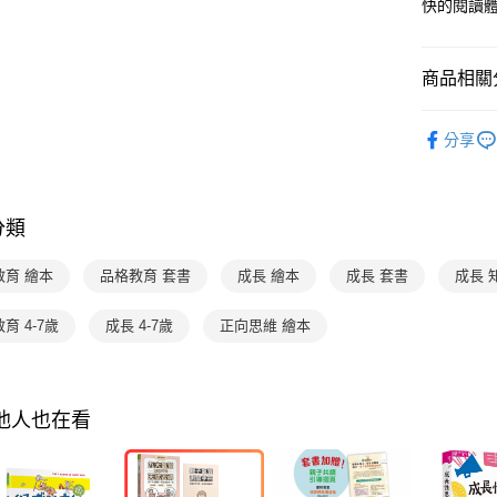
快的閱讀
２．關於
https://aft
３．未成
商品相關分
「AFTE
任。
４．使用「
分齡推薦
即時審查
分享
主題書單
結果請求
５．嚴禁
熱門活動
形，恩沛
動。
分類
熱門活動
熱門活動
教育 繪本
品格教育 套書
成長 繪本
成長 套書
成長 
育 4-7歲
成長 4-7歲
正向思維 繪本
其他人也在看