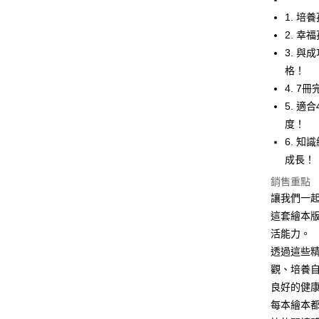
2.付款方
相關說明
1. 
流程，驗
【關於「A
ATM付款
完成交易
2. 
AFTEE
3.實際核
便利好安
3. 
4.訂單成
１．簡單
格！
消。如遇
２．便利
運送方式
無法說明
３．安心
4. 
【繳款方
付款後全家
5. 
1.分期款
【「AFT
醒簡訊。
度！
每筆NT$7
１．於結帳
2.透過簡
付」結帳
6. 
帳／街口支
付款後7-1
２．訂單
成長！
３．收到繳
每筆NT$7
【注意事
／ATM／
銷售重點
1.本服務
※ 請注意
國內宅配/
讓我們一
用戶於交
絡購買商品
款買賣價
先享後付
每筆NT$7
這套繪本
2.基於同
※ 交易是
活能力。
資料（包
是否繳費成
離島宅配
用，由本
透過這些
付客戶支
每筆NT$2
3.完整用
觀、培養
【注意事
良好的健
１．透過由
每本繪本
交易，需
求債權轉