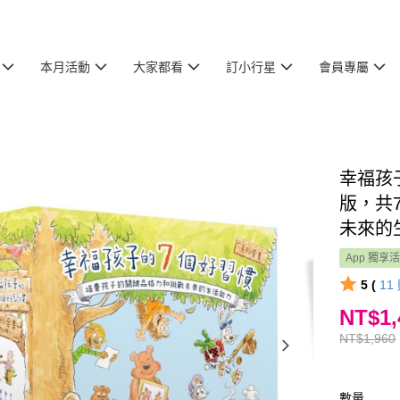
本月活動
大家都看
訂小行星
會員專屬
幸福孩
版，共
未來的
App 獨享
5 (
11
NT$1,
NT$1,960
數量