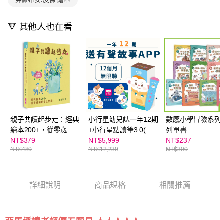
🔻 其他人也在看
親子共讀起步走：經典
小行星幼兒誌一年12期
數感小學冒險系
繪本200+，從零歲開
+小行星點讀筆3.0(充
列單書
始讓孩子愛上閱讀(全
電版)+親子天下有聲故
NT$379
NT$5,999
NT$237
NT$480
NT$12,239
NT$300
新增訂版)
事書APP 12個月
★SEL情緒教育推薦
詳細說明
商品規格
相關推薦