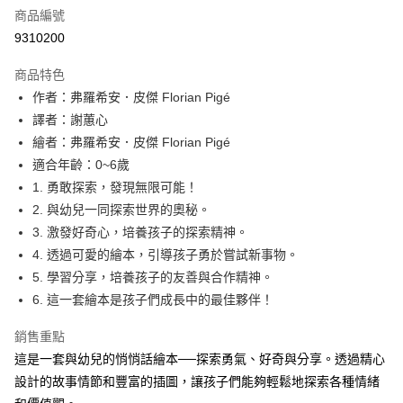
商品編號
LINE Pay
9310200
Apple Pay
商品特色
大哥付你分期
作者：弗羅希安．皮傑 Florian Pigé
相關說明
譯者：謝蕙心
【大哥付你分期使用說明】
繪者：弗羅希安．皮傑 Florian Pigé
AFTEE先享後付
1.本服務由台灣大哥大提供，台灣大哥大用戶可立即使用無須另外申請。
適合年齡：0~6歲
2.付款方式選擇「大哥付你分期」，訂單成立後會自動跳轉到大哥付的交易
相關說明
流程，驗證手機門號後，選擇欲分期的期數、繳款截止日，確認付款後即完
1. 勇敢探索，發現無限可能！
【關於「AFTEE先享後付」】
成交易。
ATM付款
AFTEE先享後付是「在收到商品之後才付款」的支付方式。 讓您購物簡單
2. 與幼兒一同探索世界的奧秘。
3.實際核准額度、可分期數及費用金額請依後續交易確認頁面所載為準。
便利好安心！
3. 激發好奇心，培養孩子的探索精神。
4.訂單成立30分鐘內，如未前往確認交易或遇審核未通過，訂單將自動取
１．簡單：不需註冊會員、不需綁卡、不需儲值。
運送方式
消。如遇「轉專審核」未通過狀況，表示未達大哥付你分期系統評分，恕無
4. 透過可愛的繪本，引導孩子勇於嘗試新事物。
２．便利：只要手機號碼，簡訊認證，即可結帳。
法說明評估內容。
３．安心：先確認商品／服務後，再付款。
5. 學習分享，培養孩子的友善與合作精神。
付款後全家取貨｜8/8-8/14運費優惠，結帳滿499即享免運。
【繳款方式說明】
1.分期款項不併入電信帳單，「大哥付你分期」於每月結算日後寄送繳費提
6. 這一套繪本是孩子們成長中的最佳夥伴！
每筆NT$70，滿NT$499(含以上)免運費
【「AFTEE先享後付」結帳流程】
醒簡訊。
１．於結帳方式選擇「AFTEE先享後付」後，將跳轉至「AFTEE先享後付」
2.透過簡訊連結打開帳單後，可選擇「超商條碼／台灣大直營門市／銀行轉
付款後7-11取貨
銷售重點
結帳頁面，進行簡訊認證並確認金額後，即可完成結帳。
帳／街口支付／iPASS MONEY」等通路繳費。
２．訂單成立數日內，您將收到繳費通知簡訊。
這是一套與幼兒的悄悄話繪本──探索勇氣、好奇與分享。透過精心
每筆NT$70，滿NT$800(含以上)免運費
３．收到繳費通知簡訊後14天內，點擊此簡訊中的連結，可透過四大超商／
【注意事項】
設計的故事情節和豐富的插圖，讓孩子們能夠輕鬆地探索各種情緒
ATM／網路銀行／等多元方式進行付款，方視為交易完成。
國內宅配/郵寄 (不適用離島、海外及郵局i郵箱)
1.本服務係由「台灣大哥大股份有限公司」（以下簡稱本公司）所提供，讓
※ 請注意：結帳手續完成當下不需立刻繳費，但若您需要取消訂單，請聯絡