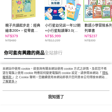
親子共讀起步走：經典
小行星幼兒誌一年12期
數感小學冒險系
繪本200+，從零歲開
+小行星點讀筆3.0(充
列單書
始讓孩子愛上閱讀(全
電版)+親子天下有聲故
NT$379
NT$5,999
NT$237
NT$480
NT$12,239
NT$300
新增訂版)
事書APP 12個月
★SEL情緒教育推薦
你可能有興趣的商品
全站排行
本網站中使用 cookie，欲查詢有關本網站使用 cookie 方式之詳情，及若您不希
熱門標籤
望在電腦上使用 cookie 時應如何變更電腦的 cookie 設定，請參閱本網站「
隱私
權條款
」之 Cookie 聲明。您繼續使用本網站即表示您同意本公司得按本網站使
用條款之 Cookie 聲明使用 cookie。
了解更多 >
我知道了