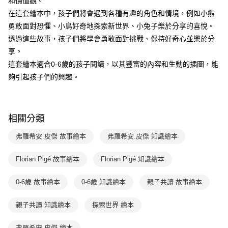
和價值觀。
用戶於交易時，得透過本服務購買商品或服務，並由商店將買賣／分期付款
每筆NT$70，滿NT$800(含以上)免運費
購買商品的店家。未經商家同意取消之訂單仍視為有效，需透過AFTEE先享
在這套繪本中，孩子們將會遇到各種有趣的角色和情境，例如小熊
買賣價金債權讓與本公司後，依約使用本公司帳單繳交帳款。
後付繳納相關費用。
2.基於同意付款使用「大哥付你分期」之契約關係目的，商店將以您的個人
勇敢面對恐懼、小鳥好奇地探索新世界、小兔子樂於分享的喜悅。
離島宅配（澎湖、金門、馬祖、小琉球；不適用於郵局i郵箱）
※ 交易是否成功請以「AFTEE先享後付 」之結帳頁面顯示為準，若有關於
資料（包含姓名、電話或地址）提供予台灣大哥大進項蒐集、處理及利用，
是否繳費成功／繳費後需取消欲退款等相關疑問，請聯繫「AFTEE先享後付
透過這些故事，孩子們將學會勇敢面對挑戰、保持好奇心並樂於分
每筆NT$200
由本公司與您本人進行分期帳單所需資料之確認、核對及更正。
客戶支援中心」
https://netprotections.freshdesk.com/support/home
3.完整用戶服務條款，請詳閱以下連結：
https://oppay.tw/userRule
享。
海外包裹航空運送
查看運費
【注意事項】
這套繪本適合0-6歲的孩子閱讀，以其豐富的內容和生動的插圖，能
１．透過由恩沛科技股份有限公司提供之「AFTEE先享後付」服務完成之交
夠引起孩子們的興趣。
易，需依本服務之必要範圍內提供個人資料，並將交易相關給付款項請求債
權轉讓予恩沛科技股份有限公司。
２．關於個人資料處理事宜，請瀏覽以下網址：
https://aftee.tw/terms/#terms3
相關分類
３．未成年的使用者請事先徵得法定代理人或監護人之同意方可使用
「AFTEE先享後付」，若未經同意申辦者引起之損失，本公司不負相關責
弗羅希安.皮傑 故事繪本
弗羅希安.皮傑 知識繪本
任。
４．使用「AFTEE先享後付」時，將依據個別帳號之用戶狀況，依本公司即
時審查核予不同之上限額度；若仍有額度不足之情形，本公司將視審查結果
Florian Pigé 故事繪本
Florian Pigé 知識繪本
請求用戶進行身份認證。
５．嚴禁一人註冊多個帳號或使用他人資訊註冊。若發現惡意使用之情形，
0-6歲 故事繪本
0-6歲 知識繪本
親子共讀 故事繪本
恩沛科技股份有限公司將有權停止該用戶之使用額度並採取法律行動。
親子共讀 知識繪本
探索世界 繪本
弗羅希安.皮傑 繪本