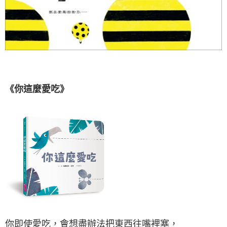
《你這麼愛吃》
你即使愛吃，會想盡辦法把東西往嘴裡塞，