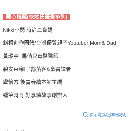
暖心推薦(依姓氏筆畫排列)
Nikki小閃 時尚二寶媽
斜槓創作團體/台灣優質親子Youtuber Mom& Dad
黃瑽寧 馬偕兒童醫醫師
碧安朵/親子部落客&童書譯者
盧怡方 後青春繪本館主編
蠟筆哥哥 好享聽故事創辦人
顯示電腦版詳細說明