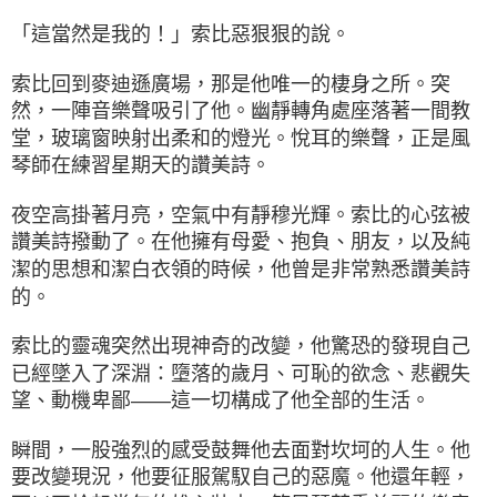
「這當然是我的！」索比惡狠狠的說。
索比回到麥迪遜廣場，那是他唯一的棲身之所。突
然，一陣音樂聲吸引了他。幽靜轉角處座落著一間教
堂，玻璃窗映射出柔和的燈光。悅耳的樂聲，正是風
琴師在練習星期天的讚美詩。
夜空高掛著月亮，空氣中有靜穆光輝。索比的心弦被
讚美詩撥動了。在他擁有母愛、抱負、朋友，以及純
潔的思想和潔白衣領的時候，他曾是非常熟悉讚美詩
的。
索比的靈魂突然出現神奇的改變，他驚恐的發現自己
已經墜入了深淵：墮落的歲月、可恥的欲念、悲觀失
望、動機卑鄙——這一切構成了他全部的生活。
瞬間，一股強烈的感受鼓舞他去面對坎坷的人生。他
要改變現況，他要征服駕馭自己的惡魔。他還年輕，