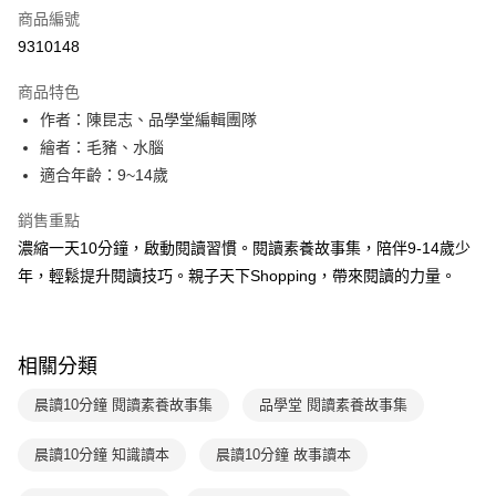
商品編號
LINE Pay
9310148
Apple Pay
商品特色
大哥付你分期
作者：陳昆志、品學堂編輯團隊
相關說明
繪者：毛豬、水腦
【大哥付你分期使用說明】
適合年齡：9~14歲
AFTEE先享後付
1.本服務由台灣大哥大提供，台灣大哥大用戶可立即使用無須另外申請。
2.付款方式選擇「大哥付你分期」，訂單成立後會自動跳轉到大哥付的交易
相關說明
銷售重點
流程，驗證手機門號後，選擇欲分期的期數、繳款截止日，確認付款後即完
【關於「AFTEE先享後付」】
成交易。
濃縮一天10分鐘，啟動閱讀習慣。閱讀素養故事集，陪伴9-14歲少
ATM付款
AFTEE先享後付是「在收到商品之後才付款」的支付方式。 讓您購物簡單
3.實際核准額度、可分期數及費用金額請依後續交易確認頁面所載為準。
年，輕鬆提升閱讀技巧。親子天下Shopping，帶來閱讀的力量。
便利好安心！
4.訂單成立30分鐘內，如未前往確認交易或遇審核未通過，訂單將自動取
１．簡單：不需註冊會員、不需綁卡、不需儲值。
運送方式
消。如遇「轉專審核」未通過狀況，表示未達大哥付你分期系統評分，恕無
２．便利：只要手機號碼，簡訊認證，即可結帳。
法說明評估內容。
３．安心：先確認商品／服務後，再付款。
付款後全家取貨
【繳款方式說明】
相關分類
1.分期款項不併入電信帳單，「大哥付你分期」於每月結算日後寄送繳費提
每筆NT$70，滿NT$800(含以上)免運費
【「AFTEE先享後付」結帳流程】
醒簡訊。
１．於結帳方式選擇「AFTEE先享後付」後，將跳轉至「AFTEE先享後付」
晨讀10分鐘 閱讀素養故事集
品學堂 閱讀素養故事集
2.透過簡訊連結打開帳單後，可選擇「超商條碼／台灣大直營門市／銀行轉
付款後7-11取貨
結帳頁面，進行簡訊認證並確認金額後，即可完成結帳。
帳／街口支付／iPASS MONEY」等通路繳費。
２．訂單成立數日內，您將收到繳費通知簡訊。
每筆NT$70，滿NT$800(含以上)免運費
３．收到繳費通知簡訊後14天內，點擊此簡訊中的連結，可透過四大超商／
晨讀10分鐘 知識讀本
晨讀10分鐘 故事讀本
【注意事項】
ATM／網路銀行／等多元方式進行付款，方視為交易完成。
國內宅配/郵寄 (不適用離島、海外及郵局i郵箱)
1.本服務係由「台灣大哥大股份有限公司」（以下簡稱本公司）所提供，讓
※ 請注意：結帳手續完成當下不需立刻繳費，但若您需要取消訂單，請聯絡