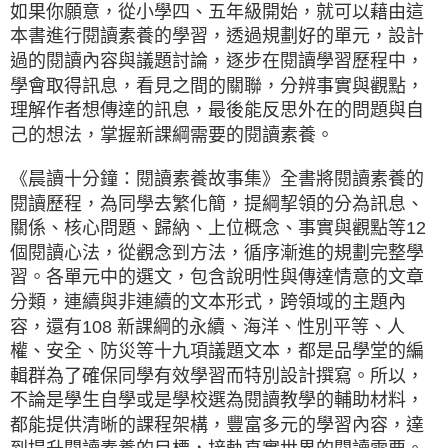
如果你願意，從小學四、五年級開始，就可以藉由這
本書進行閱讀素養的學習，透過規劃好的單元，設計
過的閱讀內容與議題討論，逐步在閱讀學習歷程中，
學會取得訊息，看見之間的關聯，分辨事實與觀點，
理解作者想傳達的訊息，最後能反思外在的問題與自
己的想法，掌握新課綱需要的閱讀素養。
《晨讀十分鐘：閱讀素養故事集》全書將閱讀素養的
閱讀歷程，為同學去繁化簡，提綱挈領的分為訊息、
關係、核心問題、歸納、上位概念、事實與觀點等12
個閱讀心法，從觀念到方法，循序漸進的規劃完整學
習。各單元中的選文，包含說明性與傳達情意的文章
分類，連續與非連續的文本形式，跨領域的主題內
容，還有108 新課綱的永續、海洋、性別平等、人
權、安全、防災等十九項議題文本，都是品學堂的編
輯群為了確保同學有效學習而特別設計撰寫。所以，
不論是學生自學或是學校選為閱讀教學的輔助材料，
都能提供清晰的課程架構，豐富多元的學習內容，達