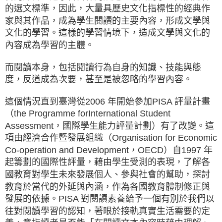
的選文標準，因此，大量具歷史文化指標性的經典作
家與其作品，成為學生閱讀的主要內容，形成文學與
文化的學習。這樣的學習情境下，造成文學與文化的
內容成為學習的主體。
而閱讀本身，包括閱讀行為自身的知識、技能與態
度，反道成為次要，甚至是被忽略的學習內容。
這個情況直到臺灣從2006 年開始參加PISA 評量計畫
（the Programme forInternational Student
Assessment，國際學生能力評量計劃）有了改變。這
項由經濟合作暨發展組織（Organisation for Economic
Co-operation and Development，OECD）自1997 年
起籌劃的國際性評量，藉由學生受測的表現，了解各
國教育對學生未來發展個人、參與社會的幫助，探討
教育於當代的外延與內涵，作為各國教育體制修正與
發展的依據。PISA 對閱讀素養給予一個有別於我們以
往對閱讀學習的認知，著眼於接軌真實生活需要的定