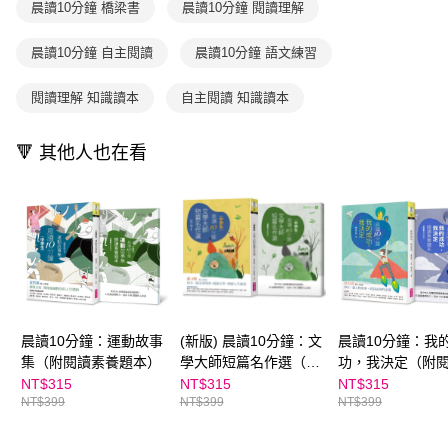
晨讀10分鐘 橋梁書
晨讀10分鐘 閱讀理解
用戶於交易時，得透過本服務購買商品或服務，並由商店將買賣／分期付款
每筆NT$70，滿NT$800(含以上)免運費
購買商品的店家。未經商家同意取消之訂單仍視為有效，需透過AFTEE先享
買賣價金債權讓與本公司後，依約使用本公司帳單繳交帳款。
後付繳納相關費用。
2.基於同意付款使用「大哥付你分期」之契約關係目的，商店將以您的個人
離島宅配（澎湖、金門、馬祖、小琉球；不適用於郵局i郵箱）
※ 交易是否成功請以「AFTEE先享後付 」之結帳頁面顯示為準，若有關於
晨讀10分鐘 自主閱讀
晨讀10分鐘 語文練習
資料（包含姓名、電話或地址）提供予台灣大哥大進項蒐集、處理及利用，
是否繳費成功／繳費後需取消欲退款等相關疑問，請聯繫「AFTEE先享後付
每筆NT$200
由本公司與您本人進行分期帳單所需資料之確認、核對及更正。
客戶支援中心」
https://netprotections.freshdesk.com/support/home
閱讀理解 知識讀本
自主閱讀 知識讀本
3.完整用戶服務條款，請詳閱以下連結：
https://oppay.tw/userRule
海外包裹航空運送
查看運費
【注意事項】
１．透過由恩沛科技股份有限公司提供之「AFTEE先享後付」服務完成之交
🔻 其他人也在看
易，需依本服務之必要範圍內提供個人資料，並將交易相關給付款項請求債
權轉讓予恩沛科技股份有限公司。
２．關於個人資料處理事宜，請瀏覽以下網址：
https://aftee.tw/terms/#terms3
３．未成年的使用者請事先徵得法定代理人或監護人之同意方可使用
「AFTEE先享後付」，若未經同意申辦者引起之損失，本公司不負相關責
任。
４．使用「AFTEE先享後付」時，將依據個別帳號之用戶狀況，依本公司即
時審查核予不同之上限額度；若仍有額度不足之情形，本公司將視審查結果
請求用戶進行身份認證。
晨讀10分鐘：運動故事
(新版) 晨讀10分鐘：文
晨讀10分鐘：我
５．嚴禁一人註冊多個帳號或使用他人資訊註冊。若發現惡意使用之情形，
恩沛科技股份有限公司將有權停止該用戶之使用額度並採取法律行動。
集（附閱讀素養題本）
學大師短篇名作選（附
功，我決定（附
閱讀素養題本）
養題本）
NT$315
NT$315
NT$315
NT$399
NT$399
NT$399