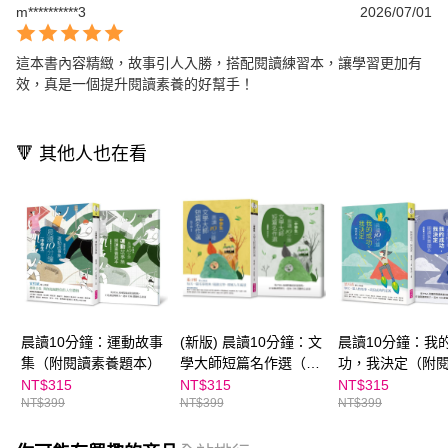
m**********3
2026/07/01
這本書內容精緻，故事引人入勝，搭配閱讀練習本，讓學習更加有
效，真是一個提升閱讀素養的好幫手！
🔻 其他人也在看
晨讀10分鐘：運動故事
(新版) 晨讀10分鐘：文
晨讀10分鐘：我
集（附閱讀素養題本）
學大師短篇名作選（附
功，我決定（附
閱讀素養題本）
養題本）
NT$315
NT$315
NT$315
NT$399
NT$399
NT$399