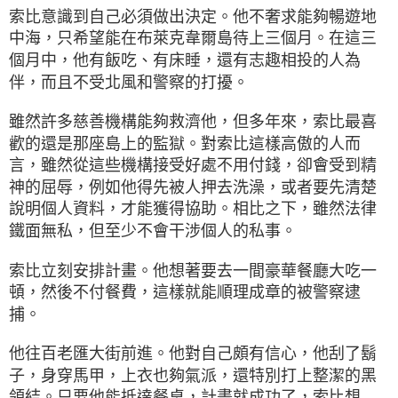
索比意識到自己必須做出決定。他不奢求能夠暢遊地
中海，只希望能在布萊克韋爾島待上三個月。在這三
個月中，他有飯吃、有床睡，還有志趣相投的人為
伴，而且不受北風和警察的打擾。
雖然許多慈善機構能夠救濟他，但多年來，索比最喜
歡的還是那座島上的監獄。對索比這樣高傲的人而
言，雖然從這些機構接受好處不用付錢，卻會受到精
神的屈辱，例如他得先被人押去洗澡，或者要先清楚
說明個人資料，才能獲得協助。相比之下，雖然法律
鐵面無私，但至少不會干涉個人的私事。
索比立刻安排計畫。他想著要去一間豪華餐廳大吃一
頓，然後不付餐費，這樣就能順理成章的被警察逮
捕。
他往百老匯大街前進。他對自己頗有信心，他刮了鬍
子，身穿馬甲，上衣也夠氣派，還特別打上整潔的黑
領結。只要他能抵達餐桌，計畫就成功了，索比想