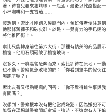
著，待會兒要來隻烤鴨，一瓶酒，最後以乾酪搭配一
小杯咖啡和一支雪茄……
沒想到，索比才剛踏入餐廳門內，領班侍者便注意到
他那條舊褲子和破皮鞋。於是，一雙有力的手迅速的
將他推回街上。
索比只能轉身前往第六大街，那裡有精美的商品展示
櫥窗。他用石頭砸破了櫥窗玻璃。
沒多久，一群巡警急奔而來，索比卻待在原地，一動
也不動。警察氣急敗壞的問：「你看到肇事的傢伙往
哪跑了嗎？」
索比友善又帶點嘲諷的回答：「你不覺得這件事與我
有關嗎？」
沒想到，警察根本沒有把他當成嫌犯，因為嫌犯不可
能留在現場與警察閒話家常。這時，不遠處有人正追