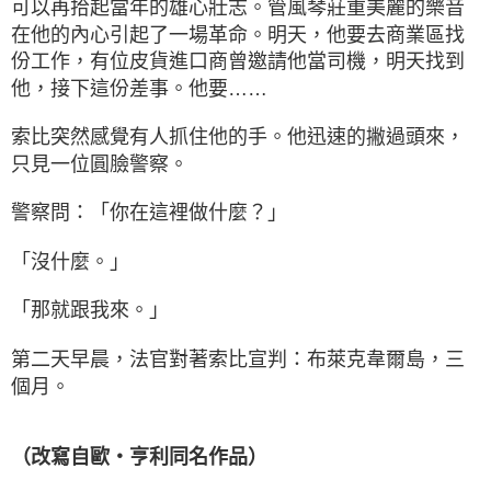
可以再拾起當年的雄心壯志。管風琴莊重美麗的樂音
在他的內心引起了一場革命。明天，他要去商業區找
份工作，有位皮貨進口商曾邀請他當司機，明天找到
他，接下這份差事。他要……
索比突然感覺有人抓住他的手。他迅速的撇過頭來，
只見一位圓臉警察。
警察問：「你在這裡做什麼？」
「沒什麼。」
「那就跟我來。」
第二天早晨，法官對著索比宣判：布萊克韋爾島，三
個月。
（改寫自歐・亨利同名作品）