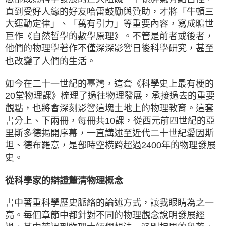
直到受好人緣的好友哈雷鼓勵與贊助，才將「牛頓三
大運動定律」、「萬有引力」等重要內容，寫成曠世
巨作《自然哲學的數學原理》。不管是前者或後者，
他們的物理學著作不僅深深影響日後科學研究，甚至
也改變了人們的生活。
如今在二十一世紀的臺灣，這套《科學史上最有梗的
20堂物理課》梳理了過往物理發展，承接過去的重要
觀點，也將會深刻影響這塊土地上的物理教育。這套
書分上、下兩冊，每冊共10課，從西元前四世紀的亞
里斯多德揭開序幕，一直講述至近代二十世紀愛因斯
坦、德布羅意，是部時空橫跨超過2400年的物理發展
史。
從科學家的辯證釐清物理概念
書中著重科學歷史脈絡的論述方式，讓我眼睛為之一
亮。每個章節中都針對不同的物理觀念說明發展經