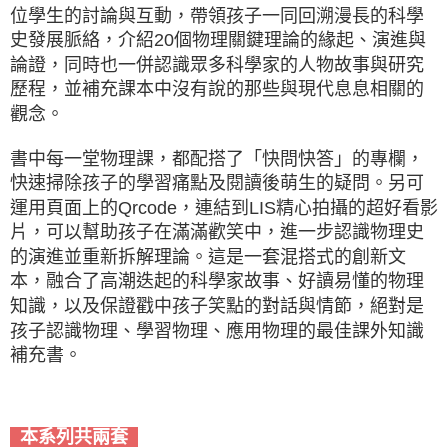
位學生的討論與互動，帶領孩子一同回溯漫長的科學
史發展脈絡，介紹20個物理關鍵理論的緣起、演進與
論證，同時也一併認識眾多科學家的人物故事與研究
歷程，並補充課本中沒有說的那些與現代息息相關的
觀念。
書中每一堂物理課，都配搭了「快問快答」的專欄，
快速掃除孩子的學習痛點及閱讀後萌生的疑問。另可
運用頁面上的Qrcode，連結到LIS精心拍攝的超好看影
片，可以幫助孩子在滿滿歡笑中，進一步認識物理史
的演進並重新拆解理論。這是一套混搭式的創新文
本，融合了高潮迭起的科學家故事、好讀易懂的物理
知識，以及保證戳中孩子笑點的對話與情節，絕對是
孩子認識物理、學習物理、應用物理的最佳課外知識
補充書。
本系列共兩套