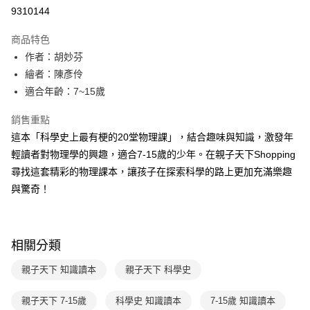
LINE Pay
9310144
Apple Pay
商品特色
大哥付你分期
作者：胡妙芬
相關說明
繪者：陳彥伶
【大哥付你分期使用說明】
適合年齡：7~15歲
AFTEE先享後付
1.本服務由台灣大哥大提供，台灣大哥大用戶可立即使用無須另外申請。
2.付款方式選擇「大哥付你分期」，訂單成立後會自動跳轉到大哥付的交易
相關說明
銷售重點
流程，驗證手機門號後，選擇欲分期的期數、繳款截止日，確認付款後即完
【關於「AFTEE先享後付」】
成交易。
這本「科學史上最有梗的20堂物理課」，結合趣味與知識，激發年
ATM付款
AFTEE先享後付是「在收到商品之後才付款」的支付方式。 讓您購物簡單
3.實際核准額度、可分期數及費用金額請依後續交易確認頁面所載為準。
輕讀者對物理學的興趣，適合7-15歲的少年。在親子天下Shopping
便利好安心！
4.訂單成立30分鐘內，如未前往確認交易或遇審核未通過，訂單將自動取
１．簡單：不需註冊會員、不需綁卡、不需儲值。
尋找這套精彩的物理課本，讓孩子在探索科學的路上更加充滿樂趣
運送方式
消。如遇「轉專審核」未通過狀況，表示未達大哥付你分期系統評分，恕無
２．便利：只要手機號碼，簡訊認證，即可結帳。
法說明評估內容。
與驚奇！
３．安心：先確認商品／服務後，再付款。
付款後全家取貨
【繳款方式說明】
1.分期款項不併入電信帳單，「大哥付你分期」於每月結算日後寄送繳費提
每筆NT$70，滿NT$800(含以上)免運費
【「AFTEE先享後付」結帳流程】
醒簡訊。
１．於結帳方式選擇「AFTEE先享後付」後，將跳轉至「AFTEE先享後付」
2.透過簡訊連結打開帳單後，可選擇「超商條碼／台灣大直營門市／銀行轉
付款後7-11取貨
結帳頁面，進行簡訊認證並確認金額後，即可完成結帳。
相關分類
帳／街口支付／iPASS MONEY」等通路繳費。
２．訂單成立數日內，您將收到繳費通知簡訊。
每筆NT$70，滿NT$800(含以上)免運費
３．收到繳費通知簡訊後14天內，點擊此簡訊中的連結，可透過四大超商／
親子天下 知識讀本
親子天下 科學史
【注意事項】
ATM／網路銀行／等多元方式進行付款，方視為交易完成。
國內宅配/郵寄 (不適用離島、海外及郵局i郵箱)
1.本服務係由「台灣大哥大股份有限公司」（以下簡稱本公司）所提供，讓
※ 請注意：結帳手續完成當下不需立刻繳費，但若您需要取消訂單，請聯絡
用戶於交易時，得透過本服務購買商品或服務，並由商店將買賣／分期付款
親子天下 7-15歲
科學史 知識讀本
7-15歲 知識讀本
每筆NT$70，滿NT$800(含以上)免運費
購買商品的店家。未經商家同意取消之訂單仍視為有效，需透過AFTEE先享