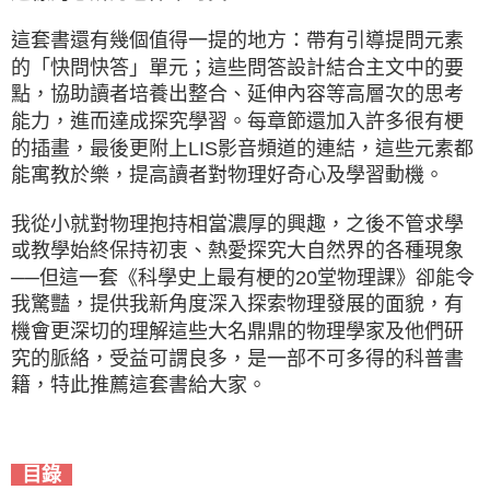
這套書還有幾個值得一提的地方：帶有引導提問元素
的「快問快答」單元；這些問答設計結合主文中的要
點，協助讀者培養出整合、延伸內容等高層次的思考
能力，進而達成探究學習。每章節還加入許多很有梗
的插畫，最後更附上LIS影音頻道的連結，這些元素都
能寓教於樂，提高讀者對物理好奇心及學習動機。
我從小就對物理抱持相當濃厚的興趣，之後不管求學
或教學始終保持初衷、熱愛探究大自然界的各種現象
──但這一套《科學史上最有梗的20堂物理課》卻能令
我驚豔，提供我新角度深入探索物理發展的面貌，有
機會更深切的理解這些大名鼎鼎的物理學家及他們研
究的脈絡，受益可謂良多，是一部不可多得的科普書
籍，特此推薦這套書給大家。
目錄