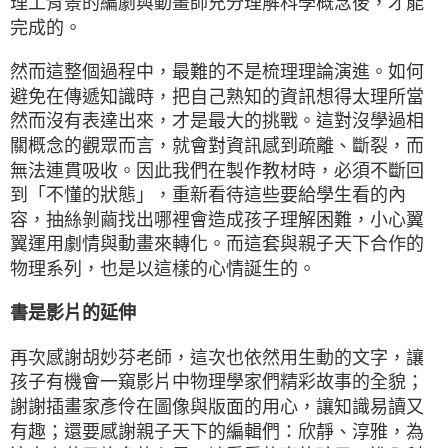
理工背景的編劇與動畫師充分理解科學概念後，才能
完成的。
然而這整個過程中，最難的不是梳理理論演進。如何
避免在傳遞知識時，把自己熟知的資訊想得太理所當
然而沒有表達出來，才是最大的挑戰。這對沒學過相
關概念的觀眾而言，就會對資訊感到疏離、斷裂，而
無法連貫吸收。因此我們在製作教材時，必須不斷回
到「不懂的狀態」，重新看待這些要給學生看的內
容，抽絲剝繭找出哪裡會造成孩子理解困難，小心翼
翼運用劇情與動畫來轉化。而這套與親子天下合作的
物理系列，也是以這樣的心情誕生的。
書是影片的延伸
再次感謝胡妙芬老師，這次也依然用生動的文字，讓
孩子有機會一窺影片中物理學家們精彩故事的全貌；
謝謝插畫家彥伶在圖像與版面的用心，讓知識易讀又
有趣；還要感謝親子天下的編輯們：欣靜、淳雅，為