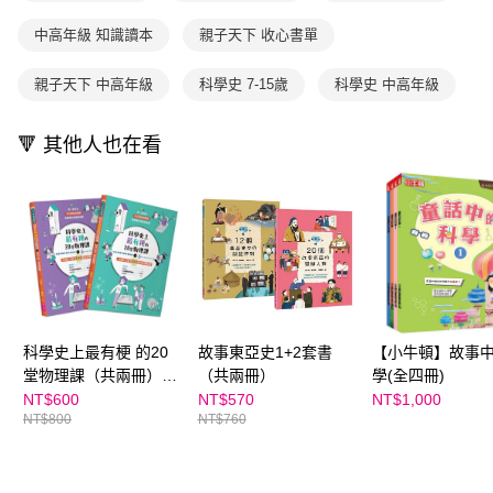
買賣價金債權讓與本公司後，依約使用本公司帳單繳交帳款。
後付繳納相關費用。
2.基於同意付款使用「大哥付你分期」之契約關係目的，商店將以您的個人
離島宅配（澎湖、金門、馬祖、小琉球；不適用於郵局i郵箱）
※ 交易是否成功請以「AFTEE先享後付 」之結帳頁面顯示為準，若有關於
中高年級 知識讀本
親子天下 收心書單
資料（包含姓名、電話或地址）提供予台灣大哥大進項蒐集、處理及利用，
是否繳費成功／繳費後需取消欲退款等相關疑問，請聯繫「AFTEE先享後付
每筆NT$200
由本公司與您本人進行分期帳單所需資料之確認、核對及更正。
客戶支援中心」
https://netprotections.freshdesk.com/support/home
3.完整用戶服務條款，請詳閱以下連結：
https://oppay.tw/userRule
親子天下 中高年級
科學史 7-15歲
科學史 中高年級
海外包裹航空運送
查看運費
【注意事項】
１．透過由恩沛科技股份有限公司提供之「AFTEE先享後付」服務完成之交
🔻 其他人也在看
易，需依本服務之必要範圍內提供個人資料，並將交易相關給付款項請求債
權轉讓予恩沛科技股份有限公司。
２．關於個人資料處理事宜，請瀏覽以下網址：
https://aftee.tw/terms/#terms3
３．未成年的使用者請事先徵得法定代理人或監護人之同意方可使用
「AFTEE先享後付」，若未經同意申辦者引起之損失，本公司不負相關責
任。
４．使用「AFTEE先享後付」時，將依據個別帳號之用戶狀況，依本公司即
時審查核予不同之上限額度；若仍有額度不足之情形，本公司將視審查結果
請求用戶進行身份認證。
５．嚴禁一人註冊多個帳號或使用他人資訊註冊。若發現惡意使用之情形，
科學史上最有梗 的20
故事東亞史1+2套書
【小牛頓】故事
恩沛科技股份有限公司將有權停止該用戶之使用額度並採取法律行動。
堂物理課（共兩冊）★
（共兩冊）
學(全四冊)
地方爸爸推薦品項
NT$600
NT$570
NT$1,000
NT$800
NT$760