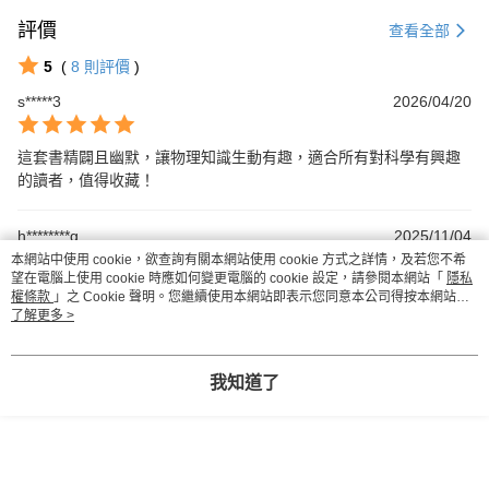
評價
查看全部
5
(
8
則評價
)
s*****3
2026/04/20
這套書精闢且幽默，讓物理知識生動有趣，適合所有對科學有興趣
的讀者，值得收藏！
h********g
2025/11/04
本網站中使用 cookie，欲查詢有關本網站使用 cookie 方式之詳情，及若您不希
望在電腦上使用 cookie 時應如何變更電腦的 cookie 設定，請參閱本網站「
隱私
這本書真的是物理學的盛宴！課程生動有趣，令我對科學的熱愛更
權條款
」之 Cookie 聲明。您繼續使用本網站即表示您同意本公司得按本網站使
進一步，強烈推薦給所有喜歡探索的朋友！
用條款之 Cookie 聲明使用 cookie。
了解更多 >
我知道了
🔻 其他人也在看