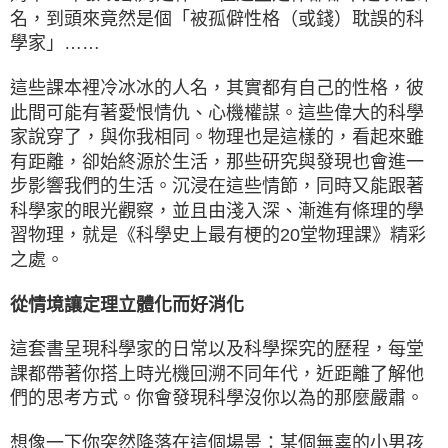
名，到頭來竟然是個「被孤僻性格（或錢）耽誤的科
學家」……
這些課本裡冷冰冰的人名，其實都有自己的性格，彼
此間可能有著愛恨情仇、心機權謀。這些偉大的科學
家說穿了，與你我相同。物理也是這樣的，看起來雖
有距離，卻始終源於生活，那些研究與發現也會進一
步影響我們的生活。沉浸在這些情節，同時又能跟著
科學家的眼光觀察，並且由淺入深、漸進有條理的學
習物理，就是《科學史上最有梗的20堂物理課》精彩
之處。
從情境讓定理立體化而好消化
這套書呈現科學家的日常以及科學探究的歷程，每堂
課都帶著你搭上時光機回溯不同年代，近距離了解他
們的思考方式。你會發現科學沒你以為的那麼嚴肅。
想像一下你突然降落在這個場景：某個無辜的小男孩