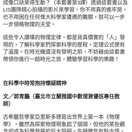
成像口訣來得生動？（本套書第3課）透過這套書以及
LIS團隊精心拍攝的影片來學習，你不用真的進牢房，
也不用困在任何偉大科學家遭遇的難關，就可以一步
一步領略物理的天堂。
這些令人讚嘆的物理定律，都是貨真價實的「人」發
現的，了解科學家們探索科學的歷程，定理公式便有
了溫度。在時光機還沒有發明之前，不妨藉由這套書
帶領你進行一趟時光之旅，體驗學習科學的樂趣！
在科學中時常抱持懷疑精神
文／郭青鵬（臺北市立蘭雅國中數理資優班專任教
師）
古希臘哲學家亞里斯多德寫出世界上第一本《物理
學》，雖然為探索物理現象起了個頭，但他的某些觀
念卻成為科學發展的巨大阻礙。牛頓脾氣有點古怪，