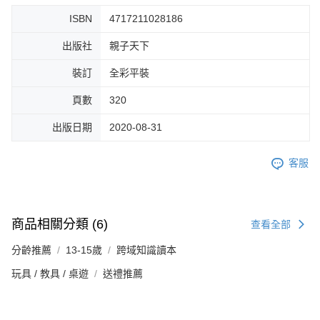
ISBN
4717211028186
出版社
親子天下
裝訂
全彩平裝
頁數
320
出版日期
2020-08-31
客服
商品相關分類 (6)
查看全部
分齡推薦
13-15歲
跨域知識讀本
玩具 / 教具 / 桌遊
送禮推薦