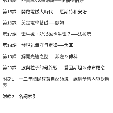
第14課 熱質說VS熱動說──倫福德伯爵
第15課 開啟電磁大時代──厄斯特和安培
第16課 奠定電學基礎──歐姆
第17課 電生磁，所以磁也生電？──法拉第
第18課 發現能量守恆定律──焦耳
第19課 解開光速之謎──菲左＆傅科
第20課 波與粒子的最終戰──愛因斯坦＆德布羅意
附錄1 十二年國民教育自然領域 課綱學習內容對應
表
附錄2 名詞索引