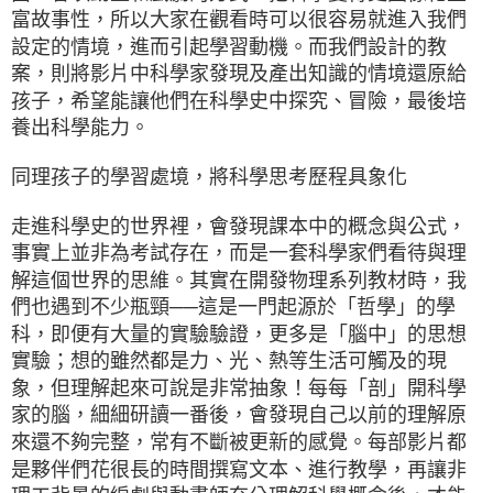
富故事性，所以大家在觀看時可以很容易就進入我們
設定的情境，進而引起學習動機。而我們設計的教
案，則將影片中科學家發現及產出知識的情境還原給
孩子，希望能讓他們在科學史中探究、冒險，最後培
養出科學能力。
同理孩子的學習處境，將科學思考歷程具象化
走進科學史的世界裡，會發現課本中的概念與公式，
事實上並非為考試存在，而是一套科學家們看待與理
解這個世界的思維。其實在開發物理系列教材時，我
們也遇到不少瓶頸──這是一門起源於「哲學」的學
科，即便有大量的實驗驗證，更多是「腦中」的思想
實驗；想的雖然都是力、光、熱等生活可觸及的現
象，但理解起來可說是非常抽象！每每「剖」開科學
家的腦，細細研讀一番後，會發現自己以前的理解原
來還不夠完整，常有不斷被更新的感覺。每部影片都
是夥伴們花很長的時間撰寫文本、進行教學，再讓非