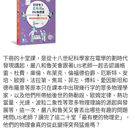
下冊的十堂課，是從十八世紀科學家在電學的劃時代
發現講起，嚴八和魯芙會跟著LIS老師一起去認識格
雷、杜費、庫倫、布萊克、倫福德伯爵、厄斯特、安
培、歐姆、法拉第、焦耳、菲左、傅科、愛因斯坦和
德布羅意等原本只在課本中出現幾行字的眾多物理學
家，以及他們所帶給後世的熱動說、歐姆定律、熱功
當量、光速、波粒二象性等眾多物理理論的源起與發
展等，這一次，嚴八和魯芙又會丟出哪些有趣的問題
拷問LIS老師？讀完了這二十堂「最有梗的物理史」，
他們的物理會真的從此變得突飛猛進嗎？