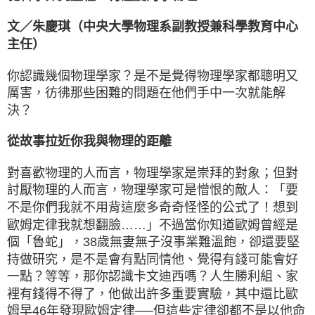
文／朱慶琪（中央大學物理系副教授兼科學教育中心
主任）
你認識幾個物理學家？是不是覺得物理學家都聰明又
厲害，彷彿那些困難的問題在他們手中一次就能解
決？
從故事拉近你我與物理的距離
對喜歡物理的人而言，物理學家是崇拜的對象；但對
討厭物理的人而言，物理學家可是憎恨的敵人：「要
不是你們我就不用背這麼多奇奇怪怪的公式了！想到
歐姆定律我就想翻臉……」不過當你知道歐姆曾經是
個「魯蛇」，38歲無妻無子沒事業難溫飽，卻還要堅
持做研究，是不是會有點同情他、覺得有錢可能會好
一點？等等，那你認識卡文迪西嗎？人生勝利組、家
裡有錢得不得了，他做出許多重要實驗，其中還比歐
姆早46年發現歐姆定律──但這些定律卻都不是以他命