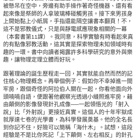
被懸吊在空中，旁邊有助手操作著奇怪機器、還有看
起來像是祭師的人拿玻璃棒碰觸男孩。接下來男孩身
上開始黏上小紙屑，手指還能隔空讓書本翻頁！不，
這不是邪教儀式，只是與靜電感應現象相關的一幕
（本套書第11課）。我同意，科學實驗有時看起來真
的有點像邪教活動，這其實是探索物理未知領域時有
趣的一環。書中向讀者揭露許多科學研究的意外與樂
趣，讓物理定理立體而好玩。
跟著理論的誕生歷程走一回，其實就能自然而然的記
住核心物理概念。再舉個例子：假如你不幸掉進一間
牢房，跟個奇怪的阿拉伯人關在一起，你看他面向外
頭喃喃自語，便跟著他觀察光透過小縫照進牢房，藉
由顛倒的影像發現針孔成像──一起領悟光的「射入
說」比「外射說」更接近真實。這個人的十年牢獄成
就厚達七卷的光學書，為科學發展奠基。他的全名長
到你記不住，好險可以簡稱「海什木」。試想，這段
經驗是不是比你死記「上下顛倒、左右相反」的針孔