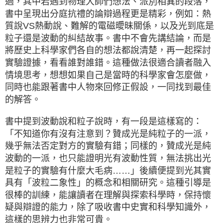
過，其中若遇到物理大師們想法、派別相異的段落，
書中呈現出分庭抗禮的論辯過程更是精彩，例如：熱
質說VS熱動說、難解的電磁曖昧關係，以及光到底是
粒子還是波動的糾結故事。書中不會先講結論，而是
將歷史上科學家們各自的想法都說清楚，再一起探討
實驗證據，看看誰對誰錯。這種做法很適合讀者融入
情境思考，想想如果自己是當時的科學家會怎麼做，
同時也能跟著書中人物來回修正假設，一同找到最佳
的解答。
書中提到波動說和粒子說時，有一段是這樣寫的：
「不知道你有沒有注意到？贊成光是純粒子的一派，
幾乎無法否定對方的實驗有錯；同樣的，贊成光是純
波動的一派，也只能證明光有波動性質，無法挑出光
是粒子的實驗有什麼大毛病……」後續便提到光其實
具有「波粒二象性」的概念和相關研究。這種引導是
很棒的訓練，能讓讀者在理解與探索科學時，保持懷
疑與辯證的能力，除了吸收書中史實和科學知識外，
這樣的思辨力也非常可貴。