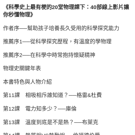
《科學史上最有梗的20堂物理課下：40部線上影片讓
你秒懂物理》
作者序──幫助孩子培養長久受用的科學探究能力
推薦序1──從科學探究歷程，有溫度的學物理
推薦序2──在科學中時常抱持懷疑精神
物理史關鍵年表
本書特色與人物介紹
第11課 相吸相斥誰知道？──格雷&杜費
第12課 電力知多少？──庫倫
第13課 溫度到底是不是熱？──布萊克