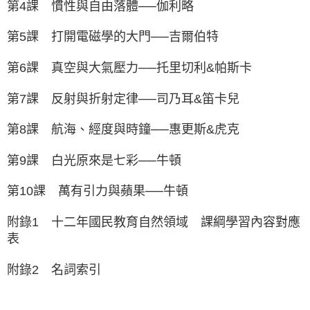
第4課 慣性與自由落體──伽利略
第5課 打開電磁學的大門──吉爾伯特
第6課 真空與大氣壓力──托里切利&帕斯卡
第7課 反射與折射定律──司乃耳&笛卡兒
第8課 航海、經度與時鐘──惠更斯&虎克
第9課 白光原來是七彩──牛頓
第10課 萬有引力與蘋果──牛頓
附錄1 十二年國民教育自然領域 課綱學習內容對應
表
附錄2 名詞索引