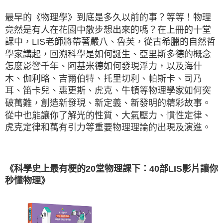
最早的《物理學》到底是多久以前的事？等等！物理
竟然是有人在花園中散步想出來的嗎？在上冊的十堂
課中，LIS老師將帶著嚴八、魯芙，從古希臘的自然哲
學家講起，回溯科學是如何誕生、亞里斯多德的概念
怎麼影響千年、阿基米德如何發現浮力，以及海什
木、伽利略、吉爾伯特、托里切利、帕斯卡、司乃
耳、笛卡兒、惠更斯、虎克、牛頓等物理學家如何突
破萬難，創造新發現、新定義、新發明的精彩故事。
從中也能讓你了解光的性質、大氣壓力、慣性定律、
虎克定律和萬有引力等重要物理理論的出現及演進。
《科學史上最有梗的20堂物理課下：40部LIS影片讓你
秒懂物理》