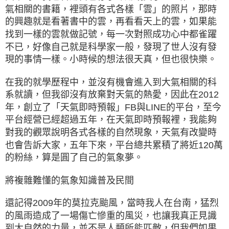
氣相關的書籍，裡頭有各式各樣「雲」的照片，那時
的興趣就是看著書中的雲，再看看天上的雲，如果能
找到一樣的雲就做記號，每一次對照成功心中都雀躍
不已，好像自己就是科學家一般，發現了世人沒有發
現的事情一樣。小時候的想法很天真，但也很快樂。
在我的就學歷程中，並沒有機會進入到大氣相關的科
系就讀，但我卻沒有放棄對天氣的熱愛，因此在2012
年，創立了「天氣即時預報」FB與LINE的平台，至今
平台經營已經超過五年，在天氣即時預報裡，我能夠
對我的觀眾說明各式各樣的自然現象，天氣有改變時
也會告訴大家，五年下來，平台總共累積了將近120萬
的粉絲，算是圓了自己的氣象夢。
將複雜難懂的氣象知識普及民間
還記得2009年的莫拉克颱風，當時我人在台南，猛烈
的風雨造成了一場傷亡慘重的風災，也讓我真正見識
到大自然的力量，並不是人類所能匹敵，但我們如果