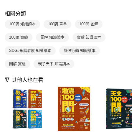
付款後全家取貨
【繳款方式說明】
1.分期款項不併入電信帳單，「大哥付你分期」於每月結算日後寄送繳費提
每筆NT$70，滿NT$800(含以上)免運費
【「AFTEE先享後付」結帳流程】
醒簡訊。
相關分類
１．於結帳方式選擇「AFTEE先享後付」後，將跳轉至「AFTEE先享後付」
2.透過簡訊連結打開帳單後，可選擇「超商條碼／台灣大直營門市／銀行轉
付款後7-11取貨
結帳頁面，進行簡訊認證並確認金額後，即可完成結帳。
帳／街口支付／iPASS MONEY」等通路繳費。
100問 知識讀本
100問 童書
100問 圖解
２．訂單成立數日內，您將收到繳費通知簡訊。
每筆NT$70，滿NT$800(含以上)免運費
３．收到繳費通知簡訊後14天內，點擊此簡訊中的連結，可透過四大超商／
【注意事項】
ATM／網路銀行／等多元方式進行付款，方視為交易完成。
100問 實驗
圖解 知識讀本
實驗 知識讀本
國內宅配/郵寄 (不適用離島、海外及郵局i郵箱)
1.本服務係由「台灣大哥大股份有限公司」（以下簡稱本公司）所提供，讓
※ 請注意：結帳手續完成當下不需立刻繳費，但若您需要取消訂單，請聯絡
用戶於交易時，得透過本服務購買商品或服務，並由商店將買賣／分期付款
每筆NT$70，滿NT$800(含以上)免運費
購買商品的店家。未經商家同意取消之訂單仍視為有效，需透過AFTEE先享
買賣價金債權讓與本公司後，依約使用本公司帳單繳交帳款。
SDGs永續發展 知識讀本
氣候行動 知識讀本
後付繳納相關費用。
2.基於同意付款使用「大哥付你分期」之契約關係目的，商店將以您的個人
離島宅配（澎湖、金門、馬祖、小琉球；不適用於郵局i郵箱）
※ 交易是否成功請以「AFTEE先享後付 」之結帳頁面顯示為準，若有關於
資料（包含姓名、電話或地址）提供予台灣大哥大進項蒐集、處理及利用，
是否繳費成功／繳費後需取消欲退款等相關疑問，請聯繫「AFTEE先享後付
圖解 實驗
親子天下 知識讀本
每筆NT$200
由本公司與您本人進行分期帳單所需資料之確認、核對及更正。
客戶支援中心」
https://netprotections.freshdesk.com/support/home
3.完整用戶服務條款，請詳閱以下連結：
https://oppay.tw/userRule
海外包裹航空運送
查看運費
【注意事項】
🔻 其他人也在看
１．透過由恩沛科技股份有限公司提供之「AFTEE先享後付」服務完成之交
易，需依本服務之必要範圍內提供個人資料，並將交易相關給付款項請求債
權轉讓予恩沛科技股份有限公司。
２．關於個人資料處理事宜，請瀏覽以下網址：
https://aftee.tw/terms/#terms3
３．未成年的使用者請事先徵得法定代理人或監護人之同意方可使用
「AFTEE先享後付」，若未經同意申辦者引起之損失，本公司不負相關責
任。
４．使用「AFTEE先享後付」時，將依據個別帳號之用戶狀況，依本公司即
時審查核予不同之上限額度；若仍有額度不足之情形，本公司將視審查結果