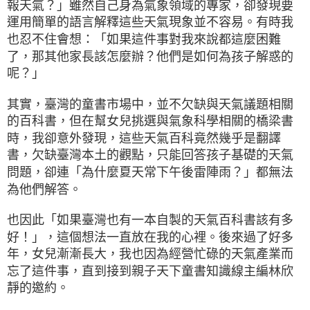
報天氣？」雖然自己身為氣象領域的專家，卻發現要
運用簡單的語言解釋這些天氣現象並不容易。有時我
也忍不住會想：「如果這件事對我來說都這麼困難
了，那其他家長該怎麼辦？他們是如何為孩子解惑的
呢？」
其實，臺灣的童書市場中，並不欠缺與天氣議題相關
的百科書，但在幫女兒挑選與氣象科學相關的橋梁書
時，我卻意外發現，這些天氣百科竟然幾乎是翻譯
書，欠缺臺灣本土的觀點，只能回答孩子基礎的天氣
問題，卻連「為什麼夏天常下午後雷陣雨？」都無法
為他們解答。
也因此「如果臺灣也有一本自製的天氣百科書該有多
好！」，這個想法一直放在我的心裡。後來過了好多
年，女兒漸漸長大，我也因為經營忙碌的天氣產業而
忘了這件事，直到接到親子天下童書知識線主編林欣
靜的邀約。