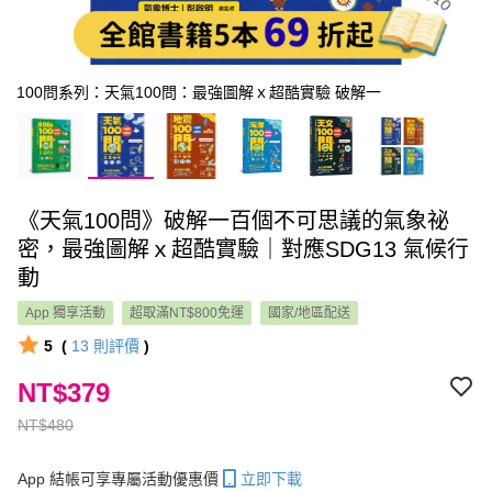
100問系列：天氣100問：最強圖解ｘ超酷實驗 破解一
《天氣100問》破解一百個不可思議的氣象祕
密，最強圖解ｘ超酷實驗｜對應SDG13 氣候行
動
App 獨享活動
超取滿NT$800免運
國家/地區配送
5
(
13
則評價
)
NT$379
NT$480
App 結帳可享專屬活動優惠價
立即下載