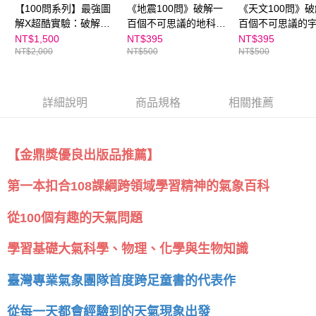
【100問系列】最強圖
《地震100問》破解一
《天文100問》
請求用戶進行身份認證。
５．嚴禁一人註冊多個帳號或使用他人資訊註冊。若發現惡意使用之情形，
解X超酷實驗：破解百
百個不可思議的地科祕
百個不可思議的
恩沛科技股份有限公司將有權停止該用戶之使用額度並採取法律行動。
個不可思議的海洋、天
密，最強圖解ｘ超酷實
密，最強圖解X超
NT$1,500
NT$395
NT$395
NT$2,000
NT$500
NT$500
文、地科、氣象祕密
驗
驗
詳細說明
商品規格
相關推薦
【金鼎獎優良出版品推薦】
第一本扣合108課綱跨領域學習精神的氣象百科
從100個有趣的天氣問題
學習基礎大氣科學、物理、化學與生物知識
臺灣專業氣象團隊首度跨足童書的代表作
從每一天都會經驗到的天氣現象出發