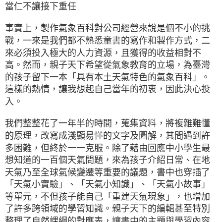
當仁不讓接下重任
事實上，製作氣象百科對公司經營來說是個不小的挑
戰，一來是我們都不熟悉童書的寫作和製作方式，二
來必須投入極大的人力資源，且獲得的收益相對不
高。然而，親子天下希望從氣象教育的立場，為臺灣
的孩子留下一本「具有本土天氣特色的氣象百科」。
這樣的熱情，讓我想起自己當年的初衷，因此決心投
入。
我們整整花了一年半的時間，蒐集資料，將複雜難懂
的原理，改寫成淺顯易懂的文字及圖解，其間遇到許
多困難，但終於一一克服。除了藉由回應中小學生最
想知道的一百個天氣問題，來為孩子介紹日常、在地
天氣乃至全球氣候變遷等重要的議題，書中也穿插了
「天氣小實驗」、「天氣小知識」、「天氣小故事」
等單元，不但孩子能自己「重建天氣現象」，也增加
了許多跨領域的學習知識。親子天下的編輯甚至特別
整理了自然課綱的對應表，讓書中的主題與學習內容