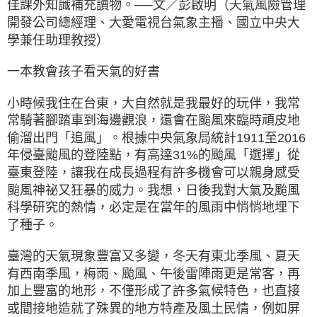
佳課外知識補充讀物。──文／彭啟明（天氣風險管理
開發公司總經理、大愛電視台氣象主播、國立中央大
學兼任助理教授）
一本教會孩子看天氣的好書
小時候我住在台東，大自然就是我最好的玩伴，我常
常騎著腳踏車到海邊觀浪，還會在颱風來臨時頑皮地
偷溜出門「追風」。根據中央氣象局統計1911至2016
年侵臺颱風的登陸點，有高達31%的颱風「選擇」從
臺東登陸，讓我在成長過程有許多機會可以親身感受
颱風神祕又狂暴的威力。我想，日後我對大氣及颱風
科學研究的熱情，必定是在當年的風雨中悄悄地埋下
了種子。
臺灣的天氣現象豐富又多變，冬天有東北季風、夏天
有西南季風，梅雨、颱風、午後雷陣雨更是常客，再
加上豐富的地形，不僅形成了許多氣候特色，也直接
或間接地造就了殊異的地方特產及風土民情，例如屏