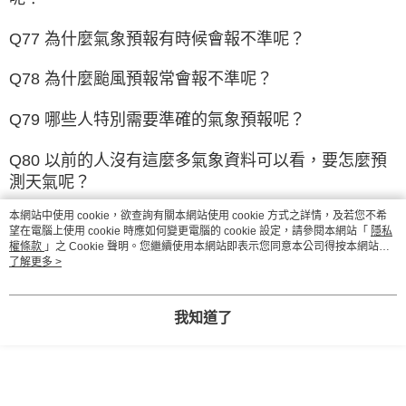
Q77 為什麼氣象預報有時候會報不準呢？
Q78 為什麼颱風預報常會報不準呢？
Q79 哪些人特別需要準確的氣象預報呢？
Q80 以前的人沒有這麼多氣象資料可以看，要怎麼預
測天氣呢？
本網站中使用 cookie，欲查詢有關本網站使用 cookie 方式之詳情，及若您不希
Q81 我是不是也能進行簡單的觀察或實驗來觀測天氣
望在電腦上使用 cookie 時應如何變更電腦的 cookie 設定，請參閱本網站「
隱私
呢？
權條款
」之 Cookie 聲明。您繼續使用本網站即表示您同意本公司得按本網站使
用條款之 Cookie 聲明使用 cookie。
了解更多 >
空氣污染與天氣變化 Q82~Q88
我知道了
Q82 春天時常出現沙塵暴，這些沙塵究竟從哪裡來
呢？
Q83 為什麼每年秋冬天氣要變冷時，空氣常變得很不