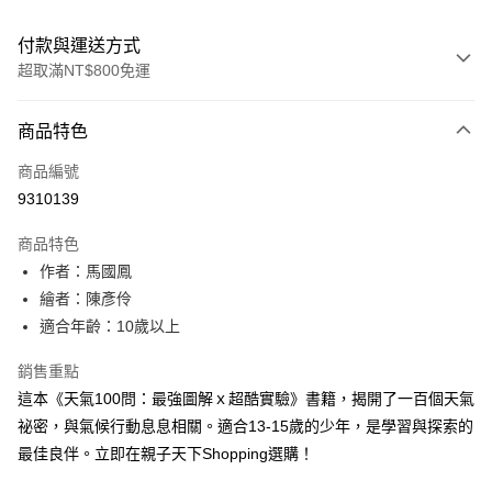
付款與運送方式
超取滿NT$800免運
付款方式
商品特色
信用卡一次付款
商品編號
LINE Pay
9310139
Apple Pay
商品特色
大哥付你分期
作者：馬國鳳
相關說明
繪者：陳彥伶
【大哥付你分期使用說明】
適合年齡：10歲以上
AFTEE先享後付
1.本服務由台灣大哥大提供，台灣大哥大用戶可立即使用無須另外申請。
2.付款方式選擇「大哥付你分期」，訂單成立後會自動跳轉到大哥付的交易
相關說明
銷售重點
流程，驗證手機門號後，選擇欲分期的期數、繳款截止日，確認付款後即完
【關於「AFTEE先享後付」】
成交易。
這本《天氣100問：最強圖解ｘ超酷實驗》書籍，揭開了一百個天氣
ATM付款
AFTEE先享後付是「在收到商品之後才付款」的支付方式。 讓您購物簡單
3.實際核准額度、可分期數及費用金額請依後續交易確認頁面所載為準。
祕密，與氣候行動息息相關。適合13-15歲的少年，是學習與探索的
便利好安心！
4.訂單成立30分鐘內，如未前往確認交易或遇審核未通過，訂單將自動取
１．簡單：不需註冊會員、不需綁卡、不需儲值。
最佳良伴。立即在親子天下Shopping選購！
運送方式
消。如遇「轉專審核」未通過狀況，表示未達大哥付你分期系統評分，恕無
２．便利：只要手機號碼，簡訊認證，即可結帳。
法說明評估內容。
３．安心：先確認商品／服務後，再付款。