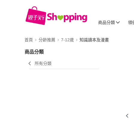
商品分類
領
首頁
分齡推薦
7-12歲
知識讀本及漫畫
商品分類
所有分類