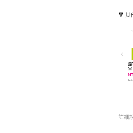
🔻 
最
室
單
NT
NT
詳細