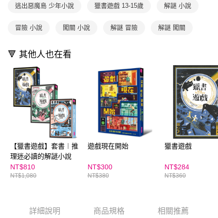
買賣價金債權讓與本公司後，依約使用本公司帳單繳交帳款。
後付繳納相關費用。
逃出惡魔島 少年小說
獵書遊戲 13-15歲
解謎 小說
2.基於同意付款使用「大哥付你分期」之契約關係目的，商店將以您的個人
離島宅配（澎湖、金門、馬祖、小琉球；不適用於郵局i郵箱）
※ 交易是否成功請以「AFTEE先享後付 」之結帳頁面顯示為準，若有關於
資料（包含姓名、電話或地址）提供予台灣大哥大進項蒐集、處理及利用，
是否繳費成功／繳費後需取消欲退款等相關疑問，請聯繫「AFTEE先享後付
每筆NT$200
由本公司與您本人進行分期帳單所需資料之確認、核對及更正。
冒險 小說
闖關 小說
解謎 冒險
解謎 闖關
客戶支援中心」
https://netprotections.freshdesk.com/support/home
3.完整用戶服務條款，請詳閱以下連結：
https://oppay.tw/userRule
海外包裹航空運送
查看運費
【注意事項】
🔻 其他人也在看
１．透過由恩沛科技股份有限公司提供之「AFTEE先享後付」服務完成之交
易，需依本服務之必要範圍內提供個人資料，並將交易相關給付款項請求債
權轉讓予恩沛科技股份有限公司。
２．關於個人資料處理事宜，請瀏覽以下網址：
https://aftee.tw/terms/#terms3
３．未成年的使用者請事先徵得法定代理人或監護人之同意方可使用
「AFTEE先享後付」，若未經同意申辦者引起之損失，本公司不負相關責
任。
４．使用「AFTEE先享後付」時，將依據個別帳號之用戶狀況，依本公司即
時審查核予不同之上限額度；若仍有額度不足之情形，本公司將視審查結果
請求用戶進行身份認證。
【獵書遊戲】套書︱推
遊戲現在開始
獵書遊戲
５．嚴禁一人註冊多個帳號或使用他人資訊註冊。若發現惡意使用之情形，
理迷必讀的解謎小說
恩沛科技股份有限公司將有權停止該用戶之使用額度並採取法律行動。
NT$810
NT$300
NT$284
NT$1,080
NT$380
NT$360
詳細說明
商品規格
相關推薦