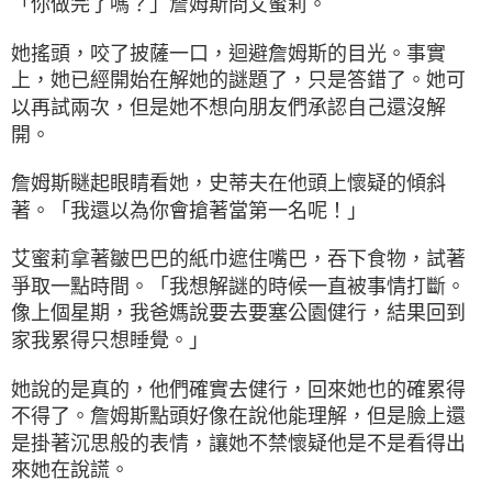
「你做完了嗎？」詹姆斯問艾蜜莉。
她搖頭，咬了披薩一口，迴避詹姆斯的目光。事實
上，她已經開始在解她的謎題了，只是答錯了。她可
以再試兩次，但是她不想向朋友們承認自己還沒解
開。
詹姆斯瞇起眼睛看她，史蒂夫在他頭上懷疑的傾斜
著。「我還以為你會搶著當第一名呢！」
艾蜜莉拿著皺巴巴的紙巾遮住嘴巴，吞下食物，試著
爭取一點時間。「我想解謎的時候一直被事情打斷。
像上個星期，我爸媽說要去要塞公園健行，結果回到
家我累得只想睡覺。」
她說的是真的，他們確實去健行，回來她也的確累得
不得了。詹姆斯點頭好像在說他能理解，但是臉上還
是掛著沉思般的表情，讓她不禁懷疑他是不是看得出
來她在說謊。