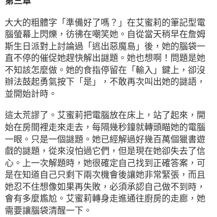
第三章
大大的粗體字「準備好了嗎？」在艾蜜莉的筆記型電
腦螢幕上閃爍，彷彿在嘲笑她。自從當天稍早在詹姆
斯生日派對上討論過「逃出惡魔島」後，她的腦袋一
直不停的催促她趕快解出謎題。她也想啊！問題是她
不知該怎麼做。她的食指停留在「輸入」鍵上，卻沒
辦法鼓起勇氣按下「是」，不敢再次叫出她的謎語，
並開始計時。
這太荒謬了。艾蜜莉把電腦放在床上，站了起來，開
始在房間裡走來走去，每隔幾秒鐘就轉頭瞄她的電腦
一眼。只是一個謎題。她已經解過好幾百萬個獵書遊
戲的謎題，從來沒怕過它們，但是現在她卻失去了信
心。上一次解題時，她很確定自己找到正確答案，可
是在知道自己只剩下兩次機會後讓她非常緊張，而且
她忍不住想像如果再失敗，必須承認自己做不到時，
會有多麼尷尬。艾蜜莉轉身走進通往廚房的走廊，她
需要讓腦袋清醒一下。