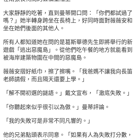
大家靜靜的吃著，直到曼蒂開口問：「你們都試過了
嗎？」她半轉身跨坐在長椅上，好同時面對薇薇安和
坐在她們後面的其他人。
所有人都知道她在問的是葛斯華德先生即將舉行的新
遊戲「逃出惡魔島」。從他們吃午餐的地方就能看到
被海岸建築物圍在中間的惡魔島。
薇薇安摺好紙巾，擦了擦嘴。「我爸媽不讓我向長笛
老師請假，而且隔天還要上學。」
「解不開初選的謎語。」戴文宣布，「澈底失敗。」
「你聽起來似乎很引以為傲。」曼蒂評論。
「我的失敗可是非常不同凡響的。」
他的兄弟點頭表示同意。「如果有人為失敗打分數，