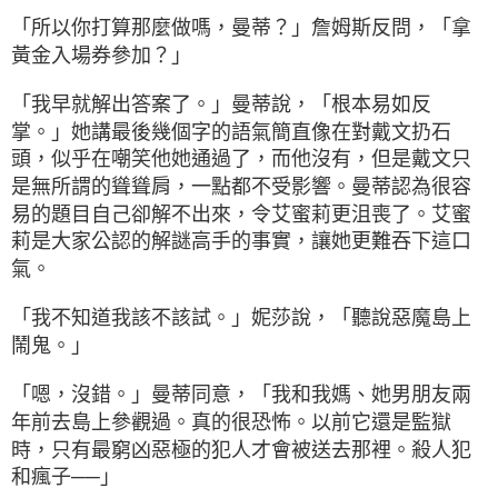
「所以你打算那麼做嗎，曼蒂？」詹姆斯反問，「拿
黃金入場券參加？」
「我早就解出答案了。」曼蒂說，「根本易如反
掌。」她講最後幾個字的語氣簡直像在對戴文扔石
頭，似乎在嘲笑他她通過了，而他沒有，但是戴文只
是無所謂的聳聳肩，一點都不受影響。曼蒂認為很容
易的題目自己卻解不出來，令艾蜜莉更沮喪了。艾蜜
莉是大家公認的解謎高手的事實，讓她更難吞下這口
氣。
「我不知道我該不該試。」妮莎說，「聽說惡魔島上
鬧鬼。」
「嗯，沒錯。」曼蒂同意，「我和我媽、她男朋友兩
年前去島上參觀過。真的很恐怖。以前它還是監獄
時，只有最窮凶惡極的犯人才會被送去那裡。殺人犯
和瘋子──」