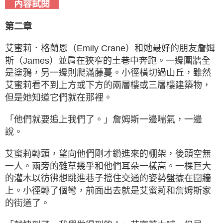
內容試閱
第二章
艾蜜莉．格蘭恩（Emily Crane）和她最好的朋友詹姆
斯（James）並肩在狹窄的土巷中奔跑。一邊圍牆全
是塗鴉，另一邊則爬滿藤蔓。小徑橫切過山丘，雖然
艾蜜莉看不到上方或下方的兩層樓或三層樓建築物，
但是她知道它們就在那裡。
「他們就要追上我們了。」詹姆斯一邊喘氣，一邊
說。
艾蜜莉轉頭，望向他們剛才鑽進來的棚架，後頭空無
一人。兩旁的雜草幾乎和他們耳朵一樣高。一棵巨大
的灌木以彷彿想跳進巷子擋住交通的姿勢盤據在圍牆
上。小徑轉了個彎，前面出去就是艾蜜莉和詹姆斯家
的街道了。