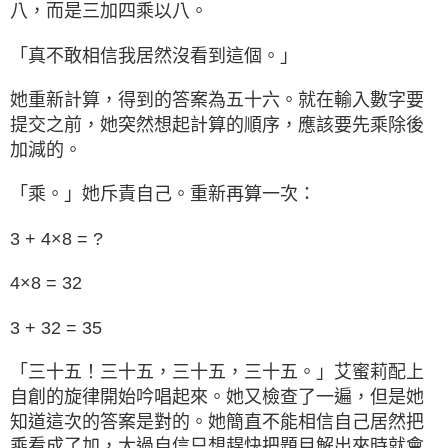
八，而是三加四乘以八。
「真不敢相信我居然沒看到這個。」
她重新計算，得到的答案為五十六。就在輸入數字要
提交之前，她突然想起計算的順序，應該要先乘除後
加減的。
「乘。」她斥責自己。重新再算一次：
3 + 4×8 = ?
4×8 = 32
3 + 32 = 35
「三十五！三十五，三十五，三十五。」艾蜜莉配上
自創的旋律開始吟唱起來。她又檢查了一遍，但是她
知道這次的答案是對的。她簡直不能相信自己居然把
乘看成了加，太過自信只想趕快把題目解出來時就會