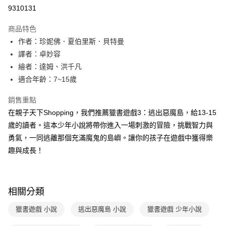
LINE Pay
9310131
Apple Pay
商品特色
大哥付你分期
作者：珍妮佛．夏伯里斯．貝特曼
相關說明
譯者：卓妙容
【大哥付你分期使用說明】
繪者：達姆、洪千凡
AFTEE先享後付
1.本服務由台灣大哥大提供，台灣大哥大用戶可立即使用無須另外申請。
適合年齡：7~15歲
2.付款方式選擇「大哥付你分期」，訂單成立後會自動跳轉到大哥付的交易
相關說明
流程，驗證手機門號後，選擇欲分期的期數、繳款截止日，確認付款後即完
【關於「AFTEE先享後付」】
成交易。
銷售重點
ATM付款
AFTEE先享後付是「在收到商品之後才付款」的支付方式。 讓您購物簡單
3.實際核准額度、可分期數及費用金額請依後續交易確認頁面所載為準。
在親子天下Shopping，我們推薦獵書遊戲3：逃出惡魔島，給13-15
便利好安心！
4.訂單成立30分鐘內，如未前往確認交易或遇審核未通過，訂單將自動取
１．簡單：不需註冊會員、不需綁卡、不需儲值。
歲的讀者。這本少年小說將帶你進入一場刺激的冒險，挑戰智力與
運送方式
消。如遇「轉專審核」未通過狀況，表示未達大哥付你分期系統評分，恕無
２．便利：只要手機號碼，簡訊認證，即可結帳。
法說明評估內容。
勇氣，一同逃離那個充滿魔鬼的島嶼。讓你的孩子在遊戲中獲得樂
３．安心：先確認商品／服務後，再付款。
付款後全家取貨
【繳款方式說明】
趣與成長！
1.分期款項不併入電信帳單，「大哥付你分期」於每月結算日後寄送繳費提
每筆NT$70，滿NT$800(含以上)免運費
【「AFTEE先享後付」結帳流程】
醒簡訊。
１．於結帳方式選擇「AFTEE先享後付」後，將跳轉至「AFTEE先享後付」
2.透過簡訊連結打開帳單後，可選擇「超商條碼／台灣大直營門市／銀行轉
付款後7-11取貨
結帳頁面，進行簡訊認證並確認金額後，即可完成結帳。
帳／街口支付／iPASS MONEY」等通路繳費。
２．訂單成立數日內，您將收到繳費通知簡訊。
每筆NT$70，滿NT$800(含以上)免運費
相關分類
３．收到繳費通知簡訊後14天內，點擊此簡訊中的連結，可透過四大超商／
【注意事項】
ATM／網路銀行／等多元方式進行付款，方視為交易完成。
國內宅配/郵寄 (不適用離島、海外及郵局i郵箱)
1.本服務係由「台灣大哥大股份有限公司」（以下簡稱本公司）所提供，讓
獵書遊戲 小說
逃出惡魔島 小說
獵書遊戲 少年小說
※ 請注意：結帳手續完成當下不需立刻繳費，但若您需要取消訂單，請聯絡
用戶於交易時，得透過本服務購買商品或服務，並由商店將買賣／分期付款
每筆NT$70，滿NT$800(含以上)免運費
購買商品的店家。未經商家同意取消之訂單仍視為有效，需透過AFTEE先享