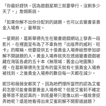
「你最好趕快，因為遊戲星期三就要舉行，沒剩多少
天了。」詹姆斯說。
「如果你解不出你分配到的謎題，也可以去獵書拿黃
金入場券。」曼蒂說。
一星期前，葛斯華德先生在獵書遊戲網站上發表一段
影片，在裡面宣布為了不辜負他「出版界的威利．旺
卡」的䁥稱，他要提供五十張黃金入場券給想參加卻
解不開謎題的人。黃金入場券就夾在透過獵書遊戲被
藏在灣區各處的五十本《無限城：舊金山地圖集》
裡。在葛斯華德先生宣布的當天就有七張黃金入場券
被找到，之後黃金入場券的數目每一天都在減少。
妮莎和薇薇安都笑了，因為她們理所當然的認為艾蜜
莉怎麼可能會需要黃金入場券呢？但是艾蜜莉不確定
曼蒂是不是認真的。到底曼蒂只是像以前一樣故意捉
弄她呢？還是她看得出來艾蜜莉解不開那道謎題？