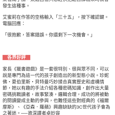
發生這種事。
艾蜜莉在作答的空格輸入「三十五」，按下確認鍵。
電腦回應：
「很抱歉，答案錯誤。你還剩下一次機會。」
各界好評
家長《獵書遊戲》是一套很特別、很與眾不同，可以
說是專門為這一代的孩子創造出的新型態小說。珍妮
佛・夏伯里斯・貝特曼巧妙揉合真實歷史和虛構情
節，她以有趣的手法介紹各種密碼知識，創作出大量
密碼挑戰讀者，故事緊湊，邏輯合理，成功的將被動
的閱讀變成主動的參與，也難怪這些對經典的《福爾
摩斯》、《亞森．羅蘋》興趣缺缺的3C世代孩子會為
之著迷。──資深譯者卓妙容