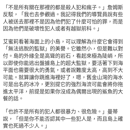
「不是所有關在那裡的都是殺人犯和瘋子。」詹姆斯
反駁，「我也去參觀過。我記得我們的導覽員說有些
人被送去那裡不是因為他們犯了什麼可怕的罪，而是
因為他們是破壞性犯人或者有越獄前科。」
艾蜜莉看著海面上的小島，可以理解為什麼它會得到
「無法逃脫的監獄」的美譽。它雖然小，但是難以對
付。島的外緣全是高聳的岩石，看起來極為陡峭，所
以即使你能逃出盤據島上的超大監獄，要活著下到海
平面也需要很大的勇氣，或者說難度太高，高到不大
可能。就算讓你跳進海裡好了，嗯，舊金山灣的海水
可是出名的冰冷，更別提它的強烈海流可能會將你拖
進太平洋，前提是如果你沒成為偶爾出現的鯊魚的大
餐的話。
「也許不是所有的犯人都很暴力、很危險。」曼蒂
說，「但是你不能否認其中一些犯人是，而且島上確
實也死過不少人。」