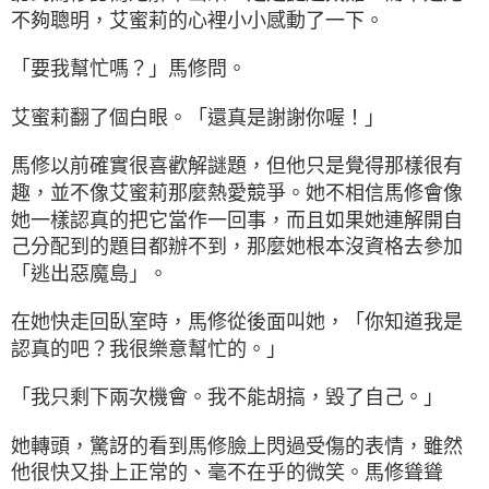
不夠聰明，艾蜜莉的心裡小小感動了一下。
「要我幫忙嗎？」馬修問。
艾蜜莉翻了個白眼。「還真是謝謝你喔！」
馬修以前確實很喜歡解謎題，但他只是覺得那樣很有
趣，並不像艾蜜莉那麼熱愛競爭。她不相信馬修會像
她一樣認真的把它當作一回事，而且如果她連解開自
己分配到的題目都辦不到，那麼她根本沒資格去參加
「逃出惡魔島」。
在她快走回臥室時，馬修從後面叫她，「你知道我是
認真的吧？我很樂意幫忙的。」
「我只剩下兩次機會。我不能胡搞，毀了自己。」
她轉頭，驚訝的看到馬修臉上閃過受傷的表情，雖然
他很快又掛上正常的、毫不在乎的微笑。馬修聳聳