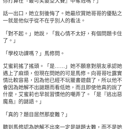
你打算在『最可笑髮型大賽』中奪冠嗎？」
話一出口，她立刻後悔了。她最欣賞她哥哥的優點之
一就是他似乎從不在乎別人的看法。
「對不起。」她說，「我心情不太好，有個問題卡住
了。」
「學校功課嗎？」馬修問。
艾蜜莉搖了搖頭。「是……」她不願意對朋友承認她
遇上了麻煩，但現在問她的可是馬修。向哥哥吐露實
情比較容易，因為他已經不玩獵書遊戲了，所以他不
會因為她解不出謎題而看低她，而且即使他真的說了
什麼，艾蜜莉也早就習慣他的嘲弄了。「是『逃出惡
魔島』的謎語。」
「真的？題目居然那麼難？」
聽到馬修認為她解不出來一定是謎題太難，而不是她