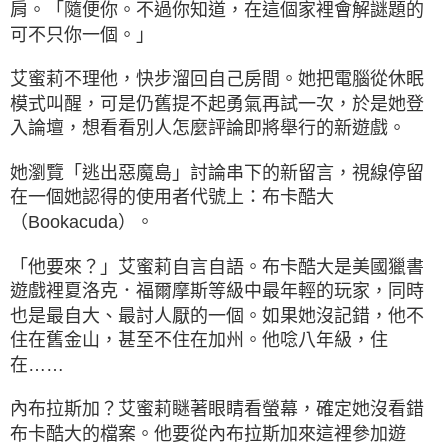
肩。「隨便你。不過你知道，在這個家裡會解謎題的
可不只你一個。」
艾蜜莉不理他，快步溜回自己房間。她把電腦從休眠
模式叫醒，可是仍舊提不起勇氣再試一次，於是她登
入論壇，想看看別人怎麼評論即將舉行的新遊戲。
她瀏覽「逃出惡魔島」討論串下的新留言，視線停留
在一個她認得的使用者代號上：布卡酷大
（Bookacuda）。
「他要來？」艾蜜莉自言自語。布卡酷大是美國獵書
遊戲裡夏洛克．福爾摩斯等級中最年輕的玩家，同時
也是最自大、最討人厭的一個。如果她沒記錯，他不
住在舊金山，甚至不住在加州。他唸八年級，住
在……
內布拉斯加？艾蜜莉瞇著眼睛看螢幕，確定她沒看錯
布卡酷大的檔案。他要從內布拉斯加來這裡參加遊