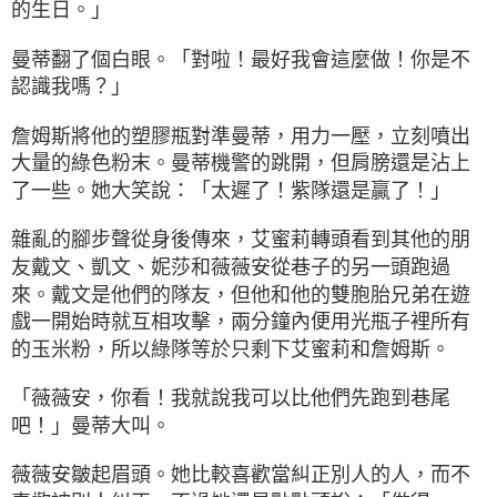
的生日。」
曼蒂翻了個白眼。「對啦！最好我會這麼做！你是不
認識我嗎？」
詹姆斯將他的塑膠瓶對準曼蒂，用力一壓，立刻噴出
大量的綠色粉末。曼蒂機警的跳開，但肩膀還是沾上
了一些。她大笑說：「太遲了！紫隊還是贏了！」
雜亂的腳步聲從身後傳來，艾蜜莉轉頭看到其他的朋
友戴文、凱文、妮莎和薇薇安從巷子的另一頭跑過
來。戴文是他們的隊友，但他和他的雙胞胎兄弟在遊
戲一開始時就互相攻擊，兩分鐘內便用光瓶子裡所有
的玉米粉，所以綠隊等於只剩下艾蜜莉和詹姆斯。
「薇薇安，你看！我就說我可以比他們先跑到巷尾
吧！」曼蒂大叫。
薇薇安皺起眉頭。她比較喜歡當糾正別人的人，而不