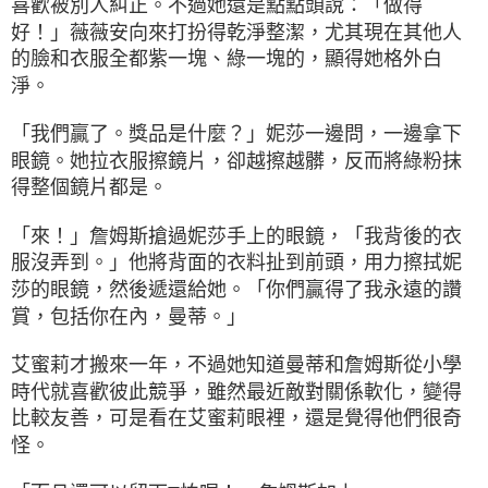
喜歡被別人糾正。不過她還是點點頭說：「做得
好！」薇薇安向來打扮得乾淨整潔，尤其現在其他人
的臉和衣服全都紫一塊、綠一塊的，顯得她格外白
淨。
「我們贏了。獎品是什麼？」妮莎一邊問，一邊拿下
眼鏡。她拉衣服擦鏡片，卻越擦越髒，反而將綠粉抹
得整個鏡片都是。
「來！」詹姆斯搶過妮莎手上的眼鏡，「我背後的衣
服沒弄到。」他將背面的衣料扯到前頭，用力擦拭妮
莎的眼鏡，然後遞還給她。「你們贏得了我永遠的讚
賞，包括你在內，曼蒂。」
艾蜜莉才搬來一年，不過她知道曼蒂和詹姆斯從小學
時代就喜歡彼此競爭，雖然最近敵對關係軟化，變得
比較友善，可是看在艾蜜莉眼裡，還是覺得他們很奇
怪。