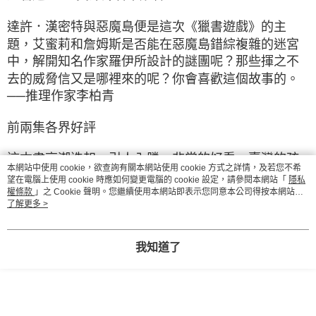
達許．漢密特與惡魔島便是這次《獵書遊戲》的主
題，艾蜜莉和詹姆斯是否能在惡魔島錯綜複雜的迷宮
中，解開知名作家羅伊所設計的謎團呢？那些揮之不
去的威脅信又是哪裡來的呢？你會喜歡這個故事的。
──推理作家李柏青
前兩集各界好評
這本書高潮迭起，引人入勝，非常的好看。臺灣的孩
本網站中使用 cookie，欲查詢有關本網站使用 cookie 方式之詳情，及若您不希
子不愛讀書，或許可以利用獵書這個方式來鼓勵學生
望在電腦上使用 cookie 時應如何變更電腦的 cookie 設定，請參閱本網站「
隱私
閱讀，寓教於樂，收到事半功倍的績效。──中央認知
權條款
」之 Cookie 聲明。您繼續使用本網站即表示您同意本公司得按本網站使
用條款之 Cookie 聲明使用 cookie。
了解更多 >
神經科學所教授洪蘭
一本集刺激、解疑、邏輯、判斷推裡的超級重量級巨
我知道了
作，我的孩子深深為它著迷吸引，欲罷不能，我只能
說「好久不見，讀你千遍也不厭倦」。──彰化縣鹿鳴
國中老師楊志朗