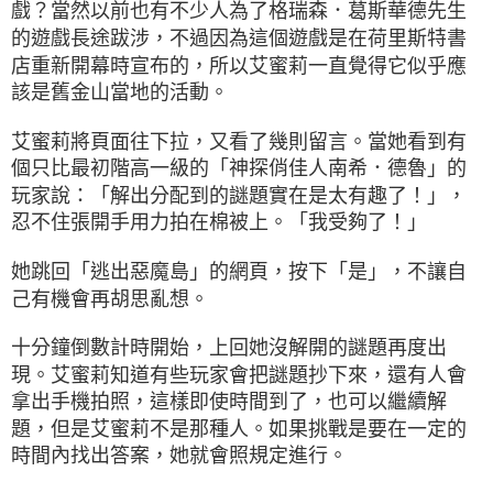
戲？當然以前也有不少人為了格瑞森．葛斯華德先生
的遊戲長途跋涉，不過因為這個遊戲是在荷里斯特書
店重新開幕時宣布的，所以艾蜜莉一直覺得它似乎應
該是舊金山當地的活動。
艾蜜莉將頁面往下拉，又看了幾則留言。當她看到有
個只比最初階高一級的「神探俏佳人南希．德魯」的
玩家說：「解出分配到的謎題實在是太有趣了！」，
忍不住張開手用力拍在棉被上。「我受夠了！」
她跳回「逃出惡魔島」的網頁，按下「是」，不讓自
己有機會再胡思亂想。
十分鐘倒數計時開始，上回她沒解開的謎題再度出
現。艾蜜莉知道有些玩家會把謎題抄下來，還有人會
拿出手機拍照，這樣即使時間到了，也可以繼續解
題，但是艾蜜莉不是那種人。如果挑戰是要在一定的
時間內找出答案，她就會照規定進行。