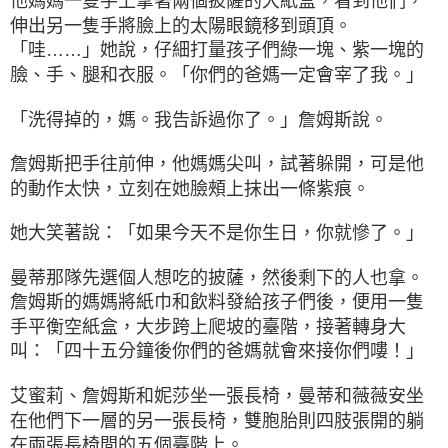
他媽媽一隻手上拿著兩個披薩的大紙盒，看到他們，
伸出另一隻手將臉上的太陽眼鏡移到頭頂。
「哇……」她說，仔細打量孩子們綠一塊、紫一塊的
臉、手、腿和衣服。「你們的爸媽一定會宰了我。」
「洗得掉的，媽。我告訴過你了。」詹姆斯說。
詹姆斯把手往前伸，他媽媽尖叫，試著躲開，可是他
的動作太快，立刻在她臉頰上抹出一條紫痕。
她大笑著說：「如果今天不是你生日，你就慘了。」
曼蒂那隊先選個人想吃的披薩，然後剩下的人也拿。
詹姆斯的媽媽將紙巾和飲料發給孩子們後，便用一隻
手平衡空紙盒，大步跨上爬坡的臺階，接著轉身大
叫：「四十五分鐘後你們的爸媽就會來接你們嘍！」
艾蜜莉、詹姆斯和妮莎坐一張長椅，曼蒂和薇薇安坐
在他們下一層的另一張長椅，雙胞胎則四肢張開的躺
在兩張長椅間的五個臺階上。