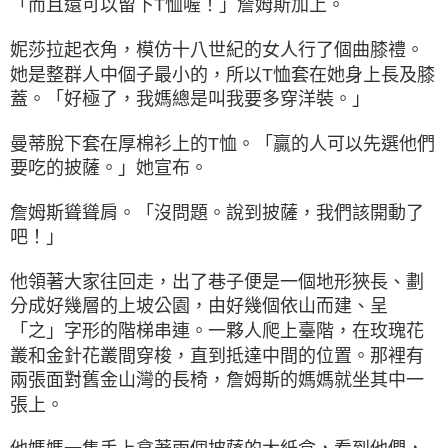
「而且還可以留下T恤喔！」詹姆斯加上。
妮莎拉起衣角，模仿十八世紀的女人行了個曲膝禮。
她是整群人中個子最小的，所以T恤套在她身上長及膝
蓋。「好極了，我媽總是叫我要多穿洋裝。」
曼蒂脫下套在厚棉衫上的T恤。「贏的人可以先選他們
要吃的披薩。」她宣布。
詹姆斯聳聳肩。「沒問題。說到披薩，我們該開動了
吧！」
他領著大家往回走，出了巷子便是一個地形狹長、劃
分成好幾層的上坡公園，由好幾個依山而建、呈
「之」字形的階梯串連。一夥人爬上臺階，在玫瑰花
叢和金針花叢間穿梭，直到抵達中間的位置。那裡有
兩張面對舊金山灣的長椅，詹姆斯的媽媽就坐其中一
張上。