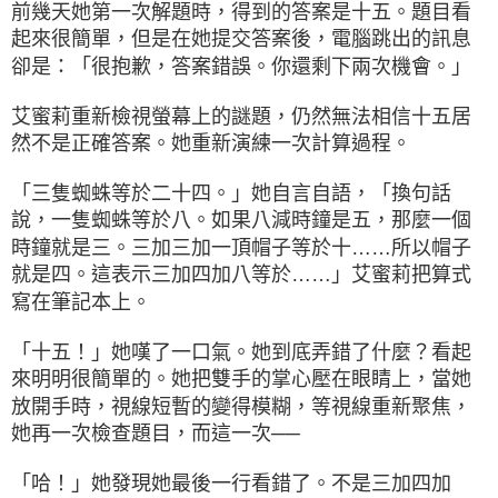
前幾天她第一次解題時，得到的答案是十五。題目看
起來很簡單，但是在她提交答案後，電腦跳出的訊息
卻是：「很抱歉，答案錯誤。你還剩下兩次機會。」
艾蜜莉重新檢視螢幕上的謎題，仍然無法相信十五居
然不是正確答案。她重新演練一次計算過程。
「三隻蜘蛛等於二十四。」她自言自語，「換句話
說，一隻蜘蛛等於八。如果八減時鐘是五，那麼一個
時鐘就是三。三加三加一頂帽子等於十……所以帽子
就是四。這表示三加四加八等於……」艾蜜莉把算式
寫在筆記本上。
「十五！」她嘆了一口氣。她到底弄錯了什麼？看起
來明明很簡單的。她把雙手的掌心壓在眼睛上，當她
放開手時，視線短暫的變得模糊，等視線重新聚焦，
她再一次檢查題目，而這一次──
「哈！」她發現她最後一行看錯了。不是三加四加