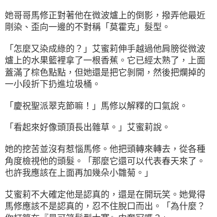
她哥哥馬修正對著他在微波爐上的倒影，撥弄他最近
剛染、歪向一邊的不對稱「莫霍克」髮型。
「怎麼又染成綠的？」艾蜜莉伸手越過他肩膀從微波
爐上的水果籃裡拿了一根香蕉。它已經太熟了，上面
蓋滿了棕色點點，但她還是把它剝開，然後把爛掉的
一小段折下扔進垃圾桶。
「慶祝聖派翠克節嘛！」馬修以解釋的口氣說。
「看起來好像頭頂長出雜草。」艾蜜莉說。
她的挖苦並沒有惹惱馬修。他把頭轉來轉去，從各種
角度檢視他的頭髮。「那麼它還可以代表春天來了。
也許我應該在上面再加幾朵小雛菊。」
艾蜜莉不大確定他是認真的，還是在開玩笑。她覺得
馬修應該不是認真的，忍不住脫口而出。「為什麼？