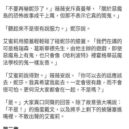
「不要再嚇妮莎了。」薇薇安斥責曼蒂，「關於惡魔
島的恐怖故事成千上萬，但那不表示它真的鬧鬼。」
「聽起來不是很有說服力。」妮莎說。
艾蜜莉用膝蓋輕輕碰了碰妮莎的膝蓋。「我們在講的
可是格瑞森．葛斯華德先生。由他主辦的遊戲，即使
惡魔島上有鬼，也只會像《哈利波特》裡霍格華茲魔
法學校的鬼一樣友善。」
「艾蜜莉說得對。」薇薇安說，「你可以去的話應該
去，妮莎。我真希望我能去。一定會很有趣，而不會
很可怕。更何況大家都會在一起，不是嗎？」
「是。」大家異口同聲的回答。除了故意張大嘴說：
「不是！」的搗蛋戴文，以及將手上剩下的披薩塞進
嘴裡，不敢出聲的艾蜜莉。