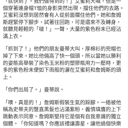
「就快到了。我們做得到的！」艾蜜莉大喊，但是一
個穿著連身帽T恤的身影突然出現，擋住他們的去路。
艾蜜莉沒想到居然會有人從前面攔住他們。她和詹姆
斯趕緊停下腳步，試著往回跑，可是還來不及轉身，
就聽見輕輕的「啵！」一聲，大量的紫色粉末已經沾
滿上衣。
「抓到了！」他們的朋友曼蒂大叫，厚棉衫的兜帽也
掉了下來。她比他倆高了快一個頭，所以當她以勝利
的姿態高舉裝了染色玉米粉的塑膠瓶用力一壓時，更
多的紫色粉末便如下雨般的灑在艾蜜莉和詹姆斯的頭
上。
「你們出局了。」曼蒂說。
「噢，真是的！」詹姆斯假裝生氣的跺腳。一綹被他
稱為史蒂夫的豎直黑髮也沾滿紫粉，義憤填膺的上下
跳動表示同意。詹姆斯堅持它是個有自我意識的獨立
個體。「你知道嗎？你應該禮讓壽星，讓他過個快樂