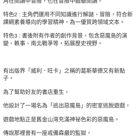
角在閱讀中冒險，也在冒險中體驗閱讀。
特色2 : 主角們運用不同知識進行解謎、冒險，符合新
課綱素養導向的學習精神，為一優質跨領域文本。
特色3 : 書後附有作者的創作背景，包含惡魔島的演
變、軼事、南北戰爭等，拓展歷史視野。
有出版界「威利．旺卡」之稱的葛斯華德又有新點
子。
為了幫助好友的書店重生，
他設計了一場名為「逃出惡魔島」的密室逃脫遊戲，
遊戲地點正是舊金山灣充滿神祕色彩的惡魔島。
傳說那裡曾有一座戒備森嚴的監獄，