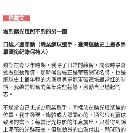
推薦文
看到鎂光燈照不到的另一面
口述／盧彥勳（職業網球選手、臺灣運動史上最多男
單頭銜紀錄保持人）
猶記在青少年時期，我除了日常的練習，閒暇時最喜
歡看運動報導，那時候曾經正是華裔網球名將、也是
網球史上最年輕的大滿貫男單冠軍張德培最當紅的時
期，我總是興奮的蒐集這些報導，激勵自己燃起鬥
志。
不過當自己也成為職業選手，同樣站在鎂光燈聚焦的
位置，我才發現，媒體或大眾關心的，通常只有贏球
致勝的當下；每當浮光掠影的訊息露出，只看得到錦
上添花的光鮮亮麗，但運動員的血淚付出、輸球時的