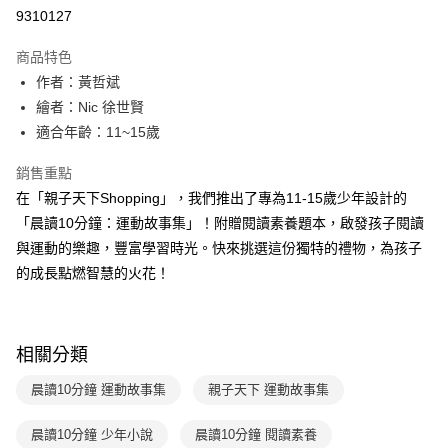
LINE Pay
9310127
Apple Pay
商品特色
大哥付你分期
作者：黃哲斌
相關說明
繪者：Nic 徐世賢
【大哥付你分期使用說明】
適合年齡：11~15歲
AFTEE先享後付
1.本服務由台灣大哥大提供，台灣大哥大用戶可立即使用無須另外申請。
2.付款方式選擇「大哥付你分期」，訂單成立後會自動跳轉到大哥付的交易
相關說明
銷售重點
流程，驗證手機門號後，選擇欲分期的期數、繳款截止日，確認付款後即完
【關於「AFTEE先享後付」】
成交易。
在「親子天下Shopping」，我們推出了專為11-15歲少年設計的
ATM付款
AFTEE先享後付是「在收到商品之後才付款」的支付方式。 讓您購物簡單
3.實際核准額度、可分期數及費用金額請依後續交易確認頁面所載為準。
「晨讀10分鐘：運動故事集」！附贈閱讀素養題本，啟發孩子閱讀
便利好安心！
4.訂單成立30分鐘內，如未前往確認交易或遇審核未通過，訂單將自動取
１．簡單：不需註冊會員、不需綁卡、不需儲值。
與運動的樂趣，豐富學習時光。快來挑選這份獨特的禮物，為孩子
運送方式
消。如遇「轉專審核」未通過狀況，表示未達大哥付你分期系統評分，恕無
２．便利：只要手機號碼，簡訊認證，即可結帳。
法說明評估內容。
的成長點燃智慧的火花！
３．安心：先確認商品／服務後，再付款。
付款後全家取貨
【繳款方式說明】
1.分期款項不併入電信帳單，「大哥付你分期」於每月結算日後寄送繳費提
每筆NT$70，滿NT$800(含以上)免運費
【「AFTEE先享後付」結帳流程】
醒簡訊。
１．於結帳方式選擇「AFTEE先享後付」後，將跳轉至「AFTEE先享後付」
2.透過簡訊連結打開帳單後，可選擇「超商條碼／台灣大直營門市／銀行轉
付款後7-11取貨
結帳頁面，進行簡訊認證並確認金額後，即可完成結帳。
相關分類
帳／街口支付／iPASS MONEY」等通路繳費。
２．訂單成立數日內，您將收到繳費通知簡訊。
每筆NT$70，滿NT$800(含以上)免運費
３．收到繳費通知簡訊後14天內，點擊此簡訊中的連結，可透過四大超商／
晨讀10分鐘 運動故事集
親子天下 運動故事集
【注意事項】
ATM／網路銀行／等多元方式進行付款，方視為交易完成。
國內宅配/郵寄 (不適用離島、海外及郵局i郵箱)
1.本服務係由「台灣大哥大股份有限公司」（以下簡稱本公司）所提供，讓
※ 請注意：結帳手續完成當下不需立刻繳費，但若您需要取消訂單，請聯絡
用戶於交易時，得透過本服務購買商品或服務，並由商店將買賣／分期付款
晨讀10分鐘 少年小說
晨讀10分鐘 閱讀素養
每筆NT$70，滿NT$800(含以上)免運費
購買商品的店家。未經商家同意取消之訂單仍視為有效，需透過AFTEE先享