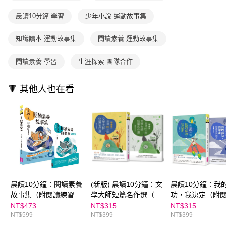
買賣價金債權讓與本公司後，依約使用本公司帳單繳交帳款。
後付繳納相關費用。
2.基於同意付款使用「大哥付你分期」之契約關係目的，商店將以您的個人
離島宅配（澎湖、金門、馬祖、小琉球；不適用於郵局i郵箱）
※ 交易是否成功請以「AFTEE先享後付 」之結帳頁面顯示為準，若有關於
晨讀10分鐘 學習
少年小說 運動故事集
資料（包含姓名、電話或地址）提供予台灣大哥大進項蒐集、處理及利用，
是否繳費成功／繳費後需取消欲退款等相關疑問，請聯繫「AFTEE先享後付
每筆NT$200
由本公司與您本人進行分期帳單所需資料之確認、核對及更正。
客戶支援中心」
https://netprotections.freshdesk.com/support/home
3.完整用戶服務條款，請詳閱以下連結：
https://oppay.tw/userRule
知識讀本 運動故事集
閱讀素養 運動故事集
海外包裹航空運送
查看運費
【注意事項】
１．透過由恩沛科技股份有限公司提供之「AFTEE先享後付」服務完成之交
閱讀素養 學習
生涯探索 團隊合作
易，需依本服務之必要範圍內提供個人資料，並將交易相關給付款項請求債
權轉讓予恩沛科技股份有限公司。
２．關於個人資料處理事宜，請瀏覽以下網址：
🔻 其他人也在看
https://aftee.tw/terms/#terms3
３．未成年的使用者請事先徵得法定代理人或監護人之同意方可使用
「AFTEE先享後付」，若未經同意申辦者引起之損失，本公司不負相關責
任。
４．使用「AFTEE先享後付」時，將依據個別帳號之用戶狀況，依本公司即
時審查核予不同之上限額度；若仍有額度不足之情形，本公司將視審查結果
請求用戶進行身份認證。
５．嚴禁一人註冊多個帳號或使用他人資訊註冊。若發現惡意使用之情形，
恩沛科技股份有限公司將有權停止該用戶之使用額度並採取法律行動。
晨讀10分鐘：閱讀素養
(新版) 晨讀10分鐘：文
晨讀10分鐘：我
故事集（附閱讀練習
學大師短篇名作選（附
功，我決定（附
本）
閱讀素養題本）
養題本）
NT$473
NT$315
NT$315
NT$599
NT$399
NT$399