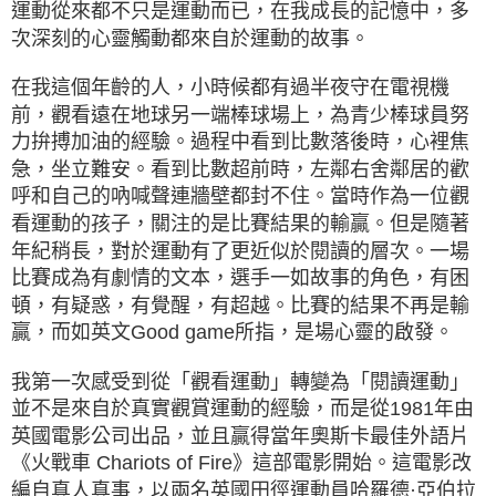
運動從來都不只是運動而已，在我成長的記憶中，多
次深刻的心靈觸動都來自於運動的故事。
在我這個年齡的人，小時候都有過半夜守在電視機
前，觀看遠在地球另一端棒球場上，為青少棒球員努
力拚搏加油的經驗。過程中看到比數落後時，心裡焦
急，坐立難安。看到比數超前時，左鄰右舍鄰居的歡
呼和自己的吶喊聲連牆壁都封不住。當時作為一位觀
看運動的孩子，關注的是比賽結果的輸贏。但是隨著
年紀稍長，對於運動有了更近似於閱讀的層次。一場
比賽成為有劇情的文本，選手一如故事的角色，有困
頓，有疑惑，有覺醒，有超越。比賽的結果不再是輸
贏，而如英文Good game所指，是場心靈的啟發。
我第一次感受到從「觀看運動」轉變為「閱讀運動」
並不是來自於真實觀賞運動的經驗，而是從1981年由
英國電影公司出品，並且贏得當年奧斯卡最佳外語片
《火戰車 Chariots of Fire》這部電影開始。這電影改
編自真人真事，以兩名英國田徑運動員哈羅德·亞伯拉