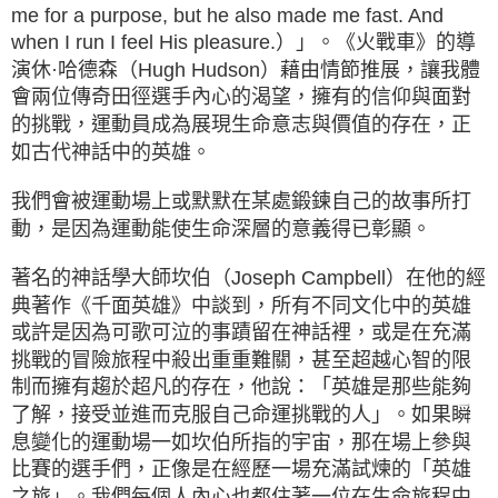
me for a purpose, but he also made me fast. And
when I run I feel His pleasure.）」。《火戰車》的導
演休·哈德森（Hugh Hudson）藉由情節推展，讓我體
會兩位傳奇田徑選手內心的渴望，擁有的信仰與面對
的挑戰，運動員成為展現生命意志與價值的存在，正
如古代神話中的英雄。
我們會被運動場上或默默在某處鍛鍊自己的故事所打
動，是因為運動能使生命深層的意義得已彰顯。
著名的神話學大師坎伯（Joseph Campbell）在他的經
典著作《千面英雄》中談到，所有不同文化中的英雄
或許是因為可歌可泣的事蹟留在神話裡，或是在充滿
挑戰的冒險旅程中殺出重重難關，甚至超越心智的限
制而擁有趨於超凡的存在，他說：「英雄是那些能夠
了解，接受並進而克服自己命運挑戰的人」。如果瞬
息變化的運動場一如坎伯所指的宇宙，那在場上參與
比賽的選手們，正像是在經歷一場充滿試煉的「英雄
之旅」。我們每個人內心也都住著一位在生命旅程中