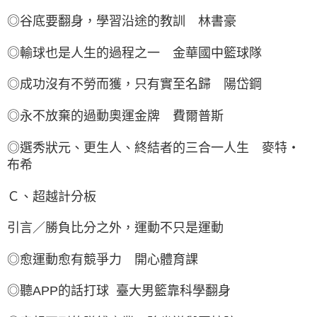
◎谷底要翻身，學習沿途的教訓 林書豪
◎輸球也是人生的過程之一 金華國中籃球隊
◎成功沒有不勞而獲，只有實至名歸 陽岱鋼
◎永不放棄的過動奧運金牌 費爾普斯
◎選秀狀元、更生人、終結者的三合一人生 麥特‧
布希
Ｃ、超越計分板
引言／勝負比分之外，運動不只是運動
◎愈運動愈有競爭力 開心體育課
◎聽APP的話打球 臺大男籃靠科學翻身