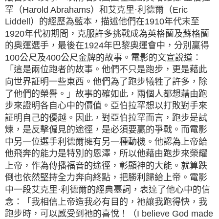
罕（Harold Abrahams）和艾克里·利德爾（Eric
Liddell）的經歷為藍本，描述他們在1910年代末至
1920年代初期間，克服許多挑戰成為英格蘭及蘇格蘭
的奧運選手，最後在1924年巴黎奧運會中，分別贏得
100公尺及400公尺金牌的故事。電影的文宣說道：
「這是兩位跑者的故事。他們不只是跑步，更是藉此
向世界証明一些東西。他們為了跑步犧牲了許多，除
了他們的榮譽。」故事的確如此，兩個人都想藉由跑
步來證明各自心中的價值。亞伯拉罕想以打敗對手來
証明自己的優越。因此，對亞伯拉罕而言，跑步是試
煉，是反擊偏見的途徑，是必須要贏的爭戰。而電影
中另一位選手利德爾擁有另一種動機。他認為上帝給
他飛奔的能力是特別的恩澤，所以他藉由跑步來榮耀
上帝，作為傳播福音的途徑，彰顯神的大能。就算跌
倒也依然堅持全力奔向終點，把勝利歸給上帝。電影
中一段艾克里·利德爾的經典臺詞，表達了他心中的信
念：「我相信上帝造我必有目的，祂讓我跑得快，我
跑步時，可以感受到祂的喜悅！（I believe God made