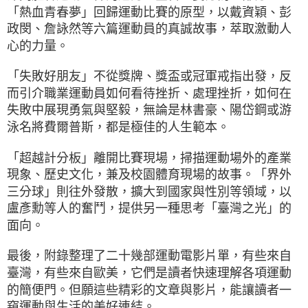
「熱血青春夢」回歸運動比賽的原型，以戴資穎、彭
政閔、詹詠然等六篇運動員的真誠故事，萃取激動人
心的力量。
「失敗好朋友」不從獎牌、獎盃或冠軍戒指出發，反
而引介職業運動員如何看待挫折、處理挫折，如何在
失敗中展現勇氣與堅毅，無論是林書豪、陽岱鋼或游
泳名將費爾普斯，都是極佳的人生範本。
「超越計分板」離開比賽現場，掃描運動場外的產業
現象、歷史文化，兼及校園體育現場的故事。「界外
三分球」則往外發散，擴大到國家與性別等領域，以
盧彥勳等人的奮鬥，提供另一種思考「臺灣之光」的
面向。
最後，附錄整理了二十幾部運動電影片單，有些來自
臺灣，有些來自歐美，它們是讀者快速理解各項運動
的簡便門。但願這些精彩的文章與影片，能讓讀者一
窺運動與生活的美好連結。