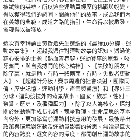
被試煉的英雄，所以這些運動員經歷的挑戰與蛻變，
得以獲得我們的認同。閱讀他們的故事，成為我們內
在英雄的典範，成道之路的指引，生命得以被啟發，
靈魂得以被釋放。
這次有幸拜讀由黃哲斌先生選編的《晨讀10分鐘：運
動故事集》，超越我過往對運動故事的認知。透過他
精心安排的主題【熱血青春夢 / 運動賽事的原型，咬
牙奮鬥，與自我搏鬥的核心精神】、【失敗好朋友 /
除了贏，就是輸，有時一體兩面，有時，失敗者更動
人】、【超越計分板 / 賽事周邊的社會映射，團隊同
儕，歷史記憶，運動科學，產業與醫療】和【界外三
分球 / 運動競技外的背景故事，國家，族群，性別，
榮譽，歷史，及種種壓力】，除了以人為核心，探討
關於運動選手成長心路、競爭哲理、生命反思的基本
內容外，更加添當前運動科技應用的發展，最後帶出
政策與環境對運動及運動員影響的省思。無論是巨大
的內容跨度，選文內容的深度，都開創出運動故事的