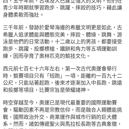
四、五千年前，古埃及人已建立強大的文明，他們在
青少年時期就學習跑步、跳躍、摔跤的技巧，藉此讓
身體柔軟而強壯。
三千年前，發跡於愛琴海邊的希臘文明更是如此，古
希臘人追求體能與體態完美，摔跤、體操、跳舞、游
泳是他們的日常活動。十二歲以上的男孩，都要接受
跑步、跳躍、投擲標槍、鐵餅和角力等五項運動訓
練，因而孕育了奧林匹克的競技文化。
西元前七百七十六年左右，第一次古代奧運會舉行
時，競賽項目只有「短跑」一項，距離約一百九十二
公尺，只能站著起跑，後來才逐漸加入中長跑、跳遠
和投擲等項目，比賽宗旨是榮耀諸神。
時空穿越至今，奧運已是現代最重要的國際運動賽
會，驅動因素不再是宗教信仰，而是融合人類體能挑
戰、國際政治外交、商業運作與城市行銷的巨大體
系。然而，諸如傳遞聖火與馬拉松長跑等古典象徵，