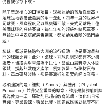
仍舊被保存下來。
除了奧運核心的田徑項目，球類運動的普及性更高。
足球是地表覆蓋最廣的單一運動，四年一度的世界杯
足球賽，風靡程度足以與奧運匹敵。美式足球是上億
美國球迷的狂熱賽事，每年年初的超級杯總冠軍賽，
無論是中場表演或廣告創意，都是動見觀瞻的熱門話
題。
棒球、籃球是橫跨各大洲的流行運動，也是臺灣最熱
門的球類比賽；此外，桌球、羽球與網球都有不少擁
護者。慢跑與單車最為平民化，甚至由競賽滲入休閒
領域，撐起無數龐大產業，例如製鞋、特殊材質布
料、單車研發製造，都是臺灣近年重要的經濟業種。
必須強調的是，運動（ Sports ）與體育（ Physical
Education ）並非完全重疊的概念，體育是將體能訓練
視為教育一環，運動則已超越教育範疇，演化出日常
實踐、專業鍛鍊、職業比賽、國家或區域對抗等不同