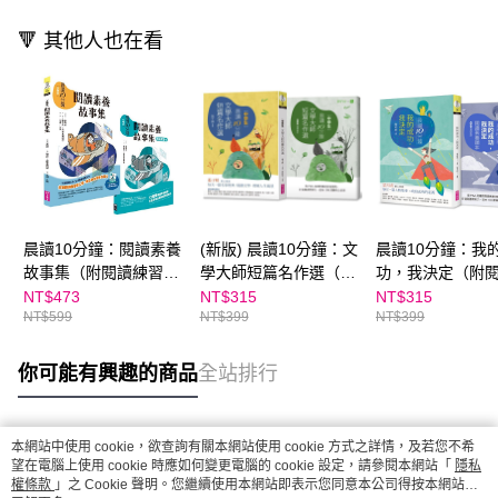
🔻 其他人也在看
晨讀10分鐘：閱讀素養
(新版) 晨讀10分鐘：文
晨讀10分鐘：我
故事集（附閱讀練習
學大師短篇名作選（附
功，我決定（附
本）
閱讀素養題本）
養題本）
NT$473
NT$315
NT$315
NT$599
NT$399
NT$399
你可能有興趣的商品
全站排行
本網站中使用 cookie，欲查詢有關本網站使用 cookie 方式之詳情，及若您不希
熱門標籤
望在電腦上使用 cookie 時應如何變更電腦的 cookie 設定，請參閱本網站「
隱私
權條款
」之 Cookie 聲明。您繼續使用本網站即表示您同意本公司得按本網站使