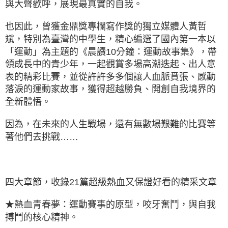
與大聲歡呼，展現最真實的自我。
也因此，曾獲金鼎獎專欄寫作獎的獨立媒體人黃哲
斌，特別為臺灣的中學生，精心編選了國內第一本以
「運動」為主題的《晨讀10分鐘：運動故事集》，帶
領成長中的青少年，一起觀賞多場高潮迭起、出人意
表的精彩比賽，並從許許多多個讓人血脈賁張、感動
落淚的運動家故事，獲得超越勝負、開創自我境界的
全新體悟。
因為，在未來的人生戰場，還有無數場艱難的比賽等
著他們去挑戰……
四大章節，收錄21篇超級熱血又保證好看的精采文章
★熱血青春夢：運動賽事的原型，咬牙奮鬥，與自我
搏鬥的核心精神。