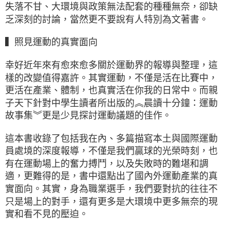
失落不甘、大環境與政策無法配套的種種無奈，卻缺
乏深刻的討論，當然更不要說有人特別為文著書。
▍照見運動的真實面向
幸好近年來有愈來愈多關於運動界的報導與整理，這
樣的改變值得嘉許。其實運動，不僅是活在比賽中，
更活在產業、體制，也真實活在你我的日常中。而親
子天下針對中學生讀者所出版的︽晨讀十分鐘：運動
故事集︾更是少見探討運動議題的佳作。
這本書收錄了包括我在內、多篇描寫本土與國際運動
員處境的深度報導，不僅是我們贏球的光榮時刻，也
有在運動場上的奮力搏鬥，以及失敗時的難堪和調
適，更難得的是，書中還點出了國內外運動產業的真
實面向。其實，身為職業選手，我們要對抗的往往不
只是場上的對手，還有更多是大環境中更多無奈的現
實和看不見的壓迫。