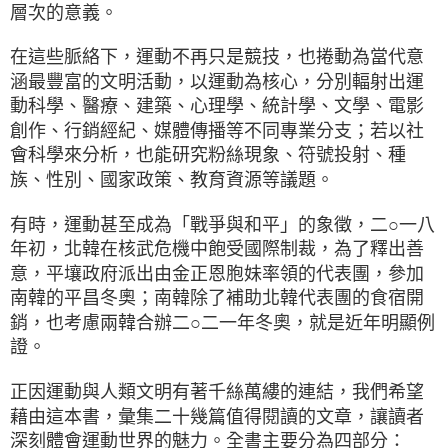
層次的意義。
在這些脈絡下，運動不再只是競技，也捲動為當代意
涵最豐富的文明活動，以運動為核心，分別輻射出運
動科學、醫療、建築、心理學、統計學、文學、電影
創作、行銷經紀、媒體傳播等不同專業分支；若以社
會科學來分析，也能研究粉絲現象、符號投射、種
族、性別、國家政策、教育資源等議題。
有時，運動甚至成為「戰爭與和平」的象徵，二○一八
年初，北韓在核武危機中飽受國際制裁，為了釋出善
意，平壤政府派出由金正恩胞妹率領的代表團，參加
南韓的平昌冬奧；南韓除了補助北韓代表團的食宿開
銷，也考慮兩韓合辦二○二一年冬奧，就是近年明顯例
證。
正因運動與人類文明有著千絲萬縷的連結，我們希望
藉由這本書，彙集二十幾篇值得閱讀的文章，讓讀者
深刻體會運動世界的魅力。全書主要分為四部分：