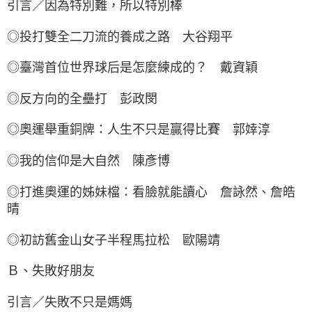
引言／因為特別難，所以特別棒
◎投打雙全二刀流的養成之路 大谷翔平
◎臺灣首位世界球后是怎麼練成的？ 戴資穎
◎反方向的全壘打 彭政閔
◎奧運舉重銅牌：人生不只是贏得比賽 郭婞淳
◎我的信仰是大自然 陳彥博
◎打進奧運的姊妹檔：看臉就能讀心 詹詠然、詹皓
晴
◎初訪舊金山女子半程馬拉松 歐陽靖
Ｂ、失敗好朋友
引言／失敗不只是媽媽