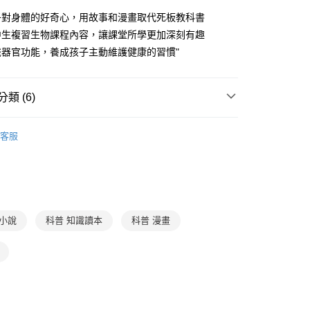
FTEE先享後付」】
。
先享後付是「在收到商品之後才付款」的支付方式。 讓您購物簡單
子對身體的好奇心，用故事和漫畫取代死板教科書
准額度、可分期數及費用金額請依後續交易確認頁面所載為準。
心！
中生複習生物課程內容，讓課堂所學更加深刻有趣
立30分鐘內，如未前往確認交易或遇審核未通過，訂單將自動取
：不需註冊會員、不需綁卡、不需儲值。
「轉專審核」未通過狀況，表示未達大哥付你分期系統評分，恕
識器官功能，養成孩子主動維護健康的習慣"
：只要手機號碼，簡訊認證，即可結帳。
評估內容。
：先確認商品／服務後，再付款。
式說明】
家取貨
項不併入電信帳單，「大哥付你分期」於每月結算日後寄送繳費提
EE先享後付」結帳流程】
類 (6)
0，滿NT$800(含以上)免運費
方式選擇「AFTEE先享後付」後，將跳轉至「AFTEE先享後
訊連結打開帳單後，可選擇「超商條碼／台灣大直營門市／銀行轉
頁面，進行簡訊認證並確認金額後，即可完成結帳。
7-12歲
知識讀本及漫畫
付／iPASS MONEY」等通路繳費。
1取貨
成立數日內，您將收到繳費通知簡訊。
客服
費通知簡訊後14天內，點擊此簡訊中的連結，可透過四大超商
0，滿NT$800(含以上)免運費
分科學習
自然科學
項】
網路銀行／等多元方式進行付款，方視為交易完成。
係由「台灣大哥大股份有限公司」（以下簡稱本公司）所提供，讓
：結帳手續完成當下不需立刻繳費，但若您需要取消訂單，請聯
得獎推薦
中小學優良讀物
郵寄 (不適用離島、海外及郵局i郵箱)
易時，得透過本服務購買商品或服務，並由商店將買賣／分期付
的店家。未經商家同意取消之訂單仍視為有效，需透過AFTEE
金債權讓與本公司後，依約使用本公司帳單繳交帳款。
繳納相關費用。
0，滿NT$800(含以上)免運費
🏅金光閃閃得獎書單
意付款使用「大哥付你分期」之契約關係目的，商店將以您的個人
否成功請以「AFTEE先享後付 」之結帳頁面顯示為準，若有關於
含姓名、電話或地址）提供予台灣大哥大進項蒐集、處理及利
功／繳費後需取消欲退款等相關疑問，請聯繫「AFTEE先享後
中高年級｜少年知識家
（澎湖、金門、馬祖、小琉球；不適用於郵局i郵箱）
年小說
科普 知識讀本
科普 漫畫
公司與您本人進行分期帳單所需資料之確認、核對及更正。
援中心」
https://netprotections.freshdesk.com/support/home
00
戶服務條款，請詳閱以下連結：
https://oppay.tw/userRule
得獎推薦
兒童深耕閱讀「兒童閱讀優良媒材」 評選
項】
航空運送
查看運費
恩沛科技股份有限公司提供之「AFTEE先享後付」服務完成之
依本服務之必要範圍內提供個人資料，並將交易相關給付款項請
讓予恩沛科技股份有限公司。
個人資料處理事宜，請瀏覽以下網址：