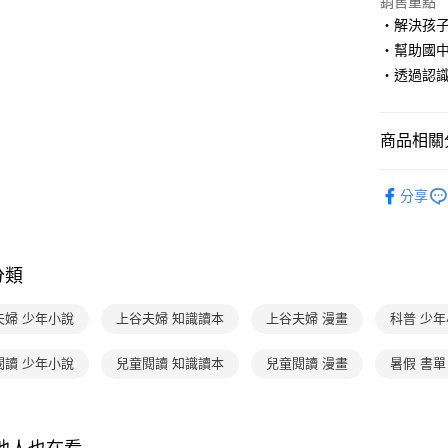
銷售重點
【關於「A
ATM付款
完成交易
AFTEE
‧解決孩
3.實際核
便利好安
‧幫助國
4.訂單成
１．簡單
消。如遇
‧透過認
２．便利
運送方式
無法說明
３．安心
【繳款方
付款後全
1.分期款
【「AFT
商品相關分
醒簡訊。
每筆NT$7
１．於結帳
2.透過簡
付」結帳
分齡推薦
帳／街口支
付款後7-1
２．訂單
分享
３．收到繳
每筆NT$7
主題書單
【注意事
／ATM／
1.本服務
※ 請注意
主題書單
國內宅配/
用戶於交
絡購買商品
款買賣價
分類
先享後付
每筆NT$7
熱門活動
2.基於同
※ 交易是
資料（包
是否繳費成
經典系列
離島宅配
夫婦 少年小說
上谷夫婦 知識讀本
上谷夫婦 漫畫
科普 少
用，由本
付客戶支
每筆NT$2
3.完整用
主題書單
閱讀 少年小說
兒童閱讀 知識讀本
兒童閱讀 漫畫
【注意事
暑假 書單
海外包裹
１．透過由
交易，需
求債權轉
２．關於