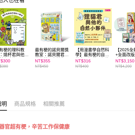
其他人也在看
https://aft
３．未成
「AFTE
任。
４．使用「
即時審查
結果請求
５．嚴禁
形，恩沛
有梗的理科教
最有梗的諾貝爾獎
【用漫畫學自然科
【2025
動。
：燒杯君與他的
教室：諾貝爾君與
學】最有梗的自然
+全面改
科小夥伴
他的科學大前輩：
教室：狸貓君與他
少年10冊
$300
NT$355
NT$316
NT$3,150
自然科學篇
的自然小夥伴
（首刷贈
$380
NT$450
NT$400
NT$4,200
理解筆記
受青少年
畫科學人
說明
商品規格
相關推薦
器官超有梗，辛苦工作保健康