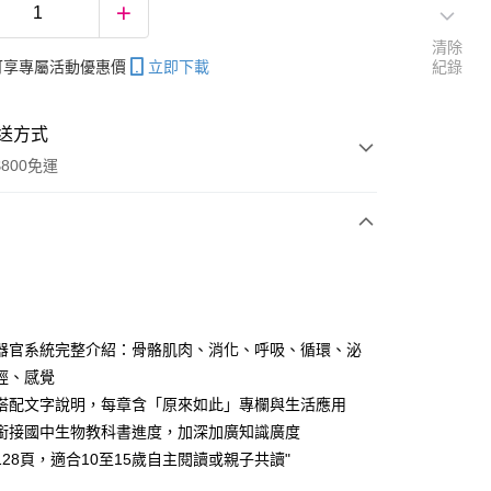
清除
帳可享專屬活動優惠價
立即下載
紀錄
送方式
800免運
次付款
器官系統完整介紹：骨骼肌肉、消化、呼吸、循環、泌
經、感覺
分期
搭配文字說明，每章含「原來如此」專欄與生活應用
你分期使用說明】
銜接國中生物教科書進度，加深加廣知識廣度
享後付
由台灣大哥大提供，台灣大哥大用戶可立即使用無須另外申請。
128頁，適合10至15歲自主閱讀或親子共讀"
式選擇「大哥付你分期」，訂單成立後會自動跳轉到大哥付的交易
證手機門號後，選擇欲分期的期數、繳款截止日，確認付款後即