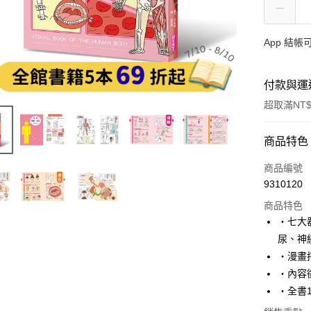
App 結
付款與運
超取滿NT$
付款方式
商品特色
信用卡一
商品編號
9310120
LINE Pay
商品特色
Apple Pay
‧七大
尿、神
大哥付你
‧漫畫
相關說明
【大哥付
‧內容
AFTEE先
1.本服務
‧全書
2.付款方
相關說明
流程，驗