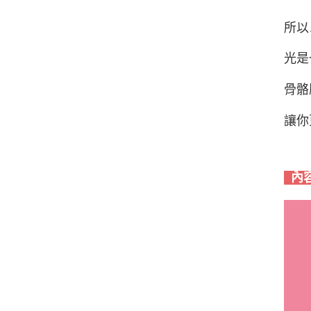
所以
光是
骨骼
讓你
內