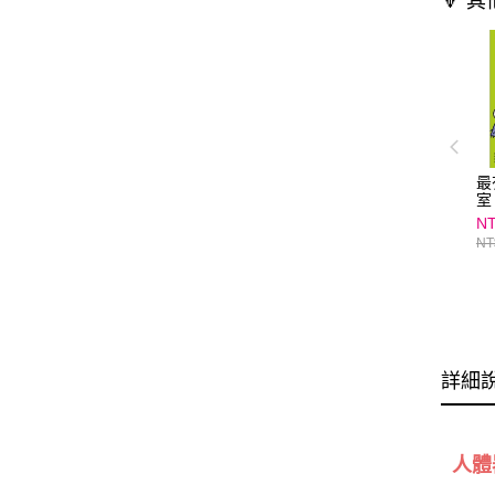
🔻 
最
室
理
NT
NT
詳細
人體