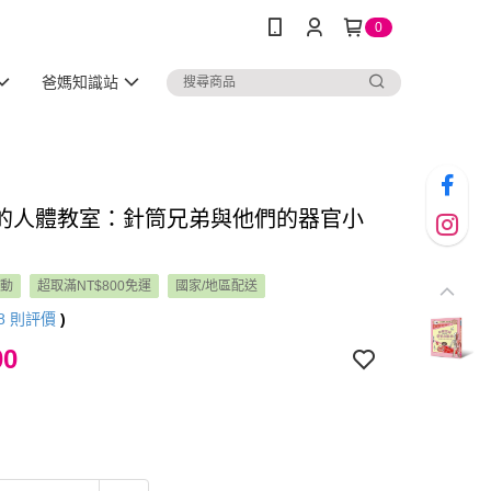
0
爸媽知識站
的人體教室：針筒兄弟與他們的器官小
活動
超取滿NT$800免運
國家/地區配送
8
則評價
)
00