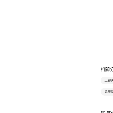
相關
上谷
兒童