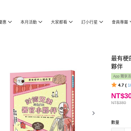
優惠
本月活動
大家都看
訂小行星
會員專屬
最有梗
夥伴
App 獨享
4.7 (
1
NT$3
NT$380
數量