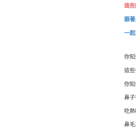
這些
跟著
一起
你知
這些
你知
鼻子
吃熱
鼻毛