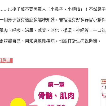
……以後千萬不要再罵人「小鼻子、小眼睛」！不然鼻子
一個鼻子就有這麼多趣味知識，書裡還有好多器官小夥伴
肌肉、呼吸、泌尿、感覺、消化、循環、神經等，一口氣
更認識自己、用知識遠離疾病，也跟打針生病說掰掰。
容試閱