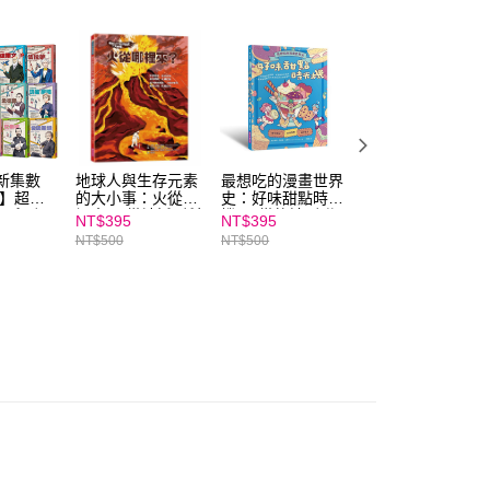
ee.tw/terms/#terms3
年的使用者請事先徵得法定代理人或監護人之同意方可使用
E先享後付」，若未經同意申辦者引起之損失，本公司不負相關責
AFTEE先享後付」時，將依據個別帳號之用戶狀況，依本公司
核予不同之上限額度；若仍有額度不足之情形，本公司將視審查
用戶進行身份認證。
一人註冊多個帳號或使用他人資訊註冊。若發現惡意使用之情
科技股份有限公司將有權停止該用戶之使用額度並採取法律行
全新集數
地球人與生存元素
最想吃的漫畫世界
【2025全新集數
版】超科
的大小事：火從哪
史：好味甜點時光
+全面改版】超科
全系列
裡來？ 從神話到科
機──從軟糖到甜
少年｜系列單書—
NT$395
NT$395
NT$331
科學閱讀
技，了解火如何點
甜圈、從蛋糕到冰
最受青少年喜愛的
NT$500
NT$500
NT$420
本）—最
燃文明、改變世界
淇淋，八種美味甜
漫畫科學人物故事
喜愛的漫
點帶你看見世界文
物故事
明發展史