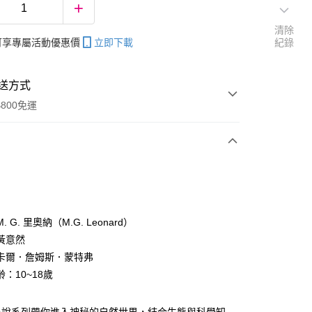
清除
帳可享專屬活動優惠價
立即下載
紀錄
送方式
800免運
次付款
 G. 里奧納（M.G. Leonard）
黃意然
分期
卡爾．詹姆斯．蒙特弗
你分期使用說明】
：10~18歲
享後付
由台灣大哥大提供，台灣大哥大用戶可立即使用無須另外申請。
式選擇「大哥付你分期」，訂單成立後會自動跳轉到大哥付的交易
證手機門號後，選擇欲分期的期數、繳款截止日，確認付款後即