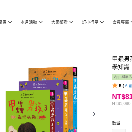
優惠
本月活動
大家都看
訂小行星
會員專屬
甲蟲男
學知識
App 獨享
5 (
6
NT$8
NT$1,080
數量