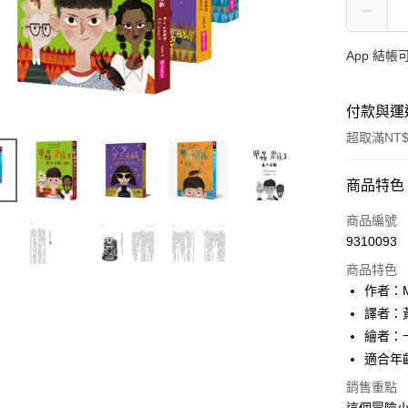
App 結
付款與運
超取滿NT$
付款方式
商品特色
信用卡一
商品編號
9310093
LINE Pay
商品特色
Apple Pay
作者：M.
譯者：
大哥付你
繪者：
相關說明
【大哥付
適合年齡
AFTEE先
1.本服務
銷售重點
2.付款方
相關說明
流程，驗