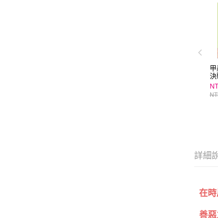
甲
決
NT
NT
詳細
在時
善惡