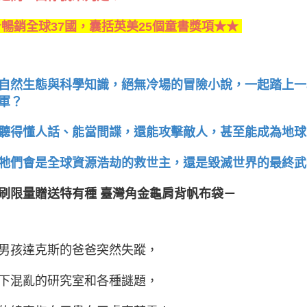
暢銷全球37國，囊括英美25個童書獎項★★
自然生態與科學知識，絕無冷場的冒險小說，
一起踏上一
軍？
聽得懂人話、能當間諜，還能攻擊敵人，
甚至能成為地球
牠們會是全球資源浩劫的救世主，
還是毀滅世界的最終武
刷限量贈送特有種 臺灣角金龜肩背帆布袋－
男孩達克斯的爸爸突然失蹤，
下混亂的研究室和各種謎題，