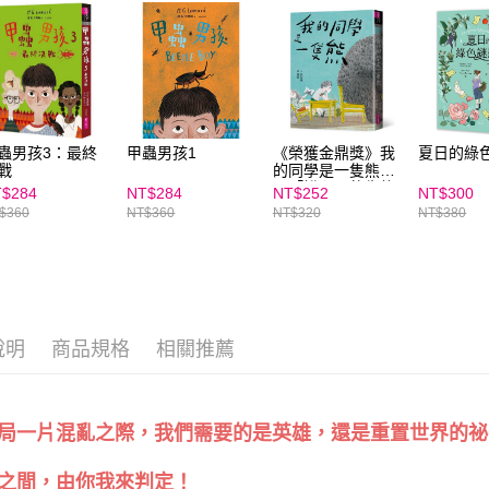
https://aft
３．未成
「AFTE
任。
４．使用「
即時審查
結果請求
５．嚴禁
蟲男孩3：最終
甲蟲男孩1
《榮獲金鼎獎》我
夏日的綠
形，恩沛
戰
的同學是一隻熊，
動。
最「揪心」的生態
$284
NT$284
NT$252
NT$300
教育讀本｜張友漁
$360
NT$360
NT$320
NT$380
經典作品｜對應
SDG15 陸域生命
說明
商品規格
相關推薦
我們需要的是英雄，
還是重置世界的祕
局一片混亂之際，
之間，由你我來判定！