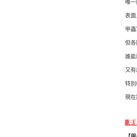
唯一
表面
甲蟲
但各
誰能
又有
特別
現在
單
【甲