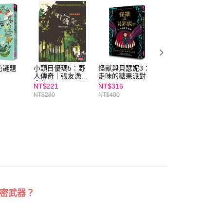
ee.tw/terms/#terms3
年的使用者請事先徵得法定代理人或監護人之同意方可使用
E先享後付」，若未經同意申辦者引起之損失，本公司不負相關責
AFTEE先享後付」時，將依據個別帳號之用戶狀況，依本公司
核予不同之上限額度；若仍有額度不足之情形，本公司將視審查
用戶進行身份認證。
一人註冊多個帳號或使用他人資訊註冊。若發現惡意使用之情
色謎題
小頭目優瑪5：野
怪獸與貝瑟妮3：
我是比比比利
科技股份有限公司將有權停止該用戶之使用額度並採取法律行
人傳奇｜張友漁經
走味的糖果派對
典作品
NT$221
NT$316
NT$300
NT$280
NT$400
NT$380
密武器？