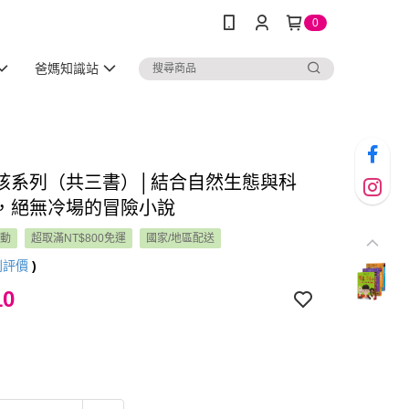
0
爸媽知識站
孩系列（共三書）│結合自然生態與科
，絕無冷場的冒險小說
活動
超取滿NT$800免運
國家/地區配送
則評價
)
10