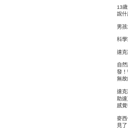
13
說什
男孩
科學
達克
自然
發！
無故
達克
助達
感覺
麥西
見了