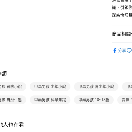
這個冒險
【關於「A
ATM付款
完成交易
AFTEE
識，引領
3.實際核
便利好安
探索奇幻
4.訂單成
１．簡單
消。如遇
２．便利
運送方式
無法說明
３．安心
【繳款方
商品相關分
付款後全
1.分期款
【「AFT
醒簡訊。
每筆NT$7
１．於結帳
分齡推薦
2.透過簡
付」結帳
分享
帳／街口支
付款後7-1
２．訂單
經典系列
３．收到繳
每筆NT$7
【注意事
主題書單
／ATM／
1.本服務
※ 請注意
國內宅配/
分類
用戶於交
主題書單
絡購買商品
款買賣價
先享後付
每筆NT$7
2.基於同
※ 交易是
男孩 冒險小說
甲蟲男孩 少年小說
甲蟲男孩 青少年小說
甲
資料（包
是否繳費成
離島宅配
用，由本
付客戶支
男孩 自然生態
甲蟲男孩 科學知識
甲蟲男孩 10~18歲
每筆NT$2
冒險
3.完整用
【注意事
海外包裹
１．透過由
交易，需
求債權轉
其他人也在看
２．關於