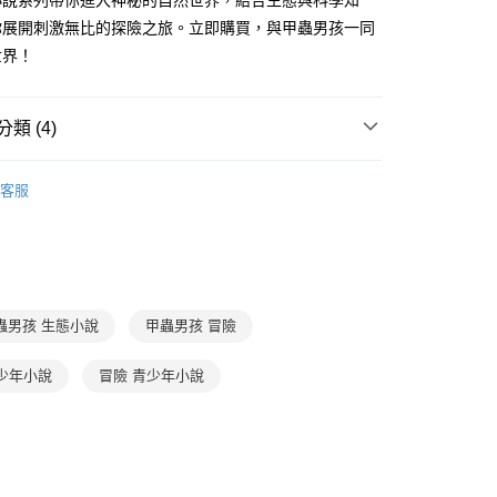
小說系列帶你進入神秘的自然世界，結合生態與科學知
FTEE先享後付」】
。
先享後付是「在收到商品之後才付款」的支付方式。 讓您購物簡單
你展開刺激無比的探險之旅。立即購買，與甲蟲男孩一同
准額度、可分期數及費用金額請依後續交易確認頁面所載為準。
心！
世界！
立30分鐘內，如未前往確認交易或遇審核未通過，訂單將自動取
：不需註冊會員、不需綁卡、不需儲值。
「轉專審核」未通過狀況，表示未達大哥付你分期系統評分，恕
：只要手機號碼，簡訊認證，即可結帳。
評估內容。
：先確認商品／服務後，再付款。
式說明】
類 (4)
家取貨
項不併入電信帳單，「大哥付你分期」於每月結算日後寄送繳費提
EE先享後付」結帳流程】
0，滿NT$800(含以上)免運費
方式選擇「AFTEE先享後付」後，將跳轉至「AFTEE先享後
13-15歲
少年小說
訊連結打開帳單後，可選擇「超商條碼／台灣大直營門市／銀行轉
頁面，進行簡訊認證並確認金額後，即可完成結帳。
客服
付／iPASS MONEY」等通路繳費。
1取貨
成立數日內，您將收到繳費通知簡訊。
中學生｜少年天下
費通知簡訊後14天內，點擊此簡訊中的連結，可透過四大超商
0，滿NT$800(含以上)免運費
項】
網路銀行／等多元方式進行付款，方視為交易完成。
分科學習
國文
係由「台灣大哥大股份有限公司」（以下簡稱本公司）所提供，讓
：結帳手續完成當下不需立刻繳費，但若您需要取消訂單，請聯
郵寄 (不適用離島、海外及郵局i郵箱)
易時，得透過本服務購買商品或服務，並由商店將買賣／分期付
分科學習
自然科學
的店家。未經商家同意取消之訂單仍視為有效，需透過AFTEE
金債權讓與本公司後，依約使用本公司帳單繳交帳款。
繳納相關費用。
0，滿NT$800(含以上)免運費
意付款使用「大哥付你分期」之契約關係目的，商店將以您的個人
否成功請以「AFTEE先享後付 」之結帳頁面顯示為準，若有關於
蟲男孩 生態小說
甲蟲男孩 冒險
含姓名、電話或地址）提供予台灣大哥大進項蒐集、處理及利
功／繳費後需取消欲退款等相關疑問，請聯繫「AFTEE先享後
（澎湖、金門、馬祖、小琉球；不適用於郵局i郵箱）
公司與您本人進行分期帳單所需資料之確認、核對及更正。
援中心」
https://netprotections.freshdesk.com/support/home
00
 少年小說
冒險 青少年小說
戶服務條款，請詳閱以下連結：
https://oppay.tw/userRule
項】
航空運送
查看運費
恩沛科技股份有限公司提供之「AFTEE先享後付」服務完成之
依本服務之必要範圍內提供個人資料，並將交易相關給付款項請
讓予恩沛科技股份有限公司。
個人資料處理事宜，請瀏覽以下網址：