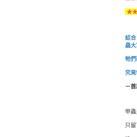
★★
結合
蟲大
牠們
究竟
－首
甲蟲
只留