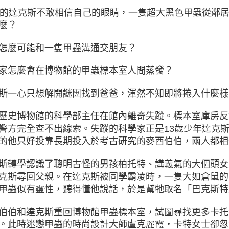
歲的達克斯不敢相信自己的眼睛，
一隻超大黑色甲蟲從鄰
麼？
怎麼可能和一隻甲蟲溝通交朋友？
家怎麼會在博物館的甲蟲標本室人間蒸發？
斯一心只想解開謎團找到爸爸，
渾然不知即將捲入什麼樣
歷史博物館的科學部主任在館內離奇失蹤。標本室庫房反
警方完全查不出線索。失蹤的科學家正是13歲少年達克
的他只好投靠長期投入於考古研究的麥西伯伯，兩人都相
斯轉學認識了聰明古怪的男孩柏托特、講義氣的大個頭女
克斯尋回父親。在達克斯被同學霸凌時，一隻大如倉鼠的
甲蟲似有靈性，聽得懂他說話，於是幫牠取名「巴克斯特
伯伯和達克斯重回博物館甲蟲標本室，試圖尋找更多卡托
。此時迷戀甲蟲的時尚設計大師盧克麗霞‧卡特女士卻忽