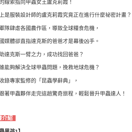
的線索指向甲蟲女王盧克莉霞！
上是服裝設計師的盧克莉霞究竟正在進行什麼祕密計畫？
軍隊肆虐各國農作區，導致全球糧食危機，
國媒體卻直指達克斯的爸爸才是幕後凶手。
助達克斯一臂之力，成功找回爸爸？
誰能夠解決全球甲蟲問題，挽救地球危機？
收錄專家監修的「昆蟲學辭典」，
跟著甲蟲夥伴走完這趟驚奇旅程，輕鬆晉升甲蟲達人！
書介紹
蟲男孩1】