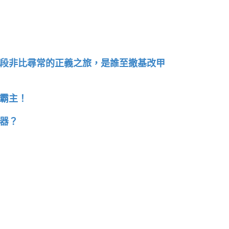
段非比尋常的正義之旅，
是誰至撤基改甲
霸主！
器？