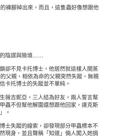
居的褲腳掉出來，
而且，這隻蟲好像想跟他
的陰謀與險境……
鎖卻不見卡托博士，他居然就這樣人間蒸
斯的父親，相依為命的父親突然失蹤，無親
信卡托博士的失蹤並不單純。
生薇吉妮亞，三人結為好友，兩人誓言幫
甲蟲不但幫他解圍還想跟他回家，達克斯
」。
博士失蹤的線索，卻發現部分甲蟲標本不
然現身，並且聲稱「知道」倆人闖入她捐