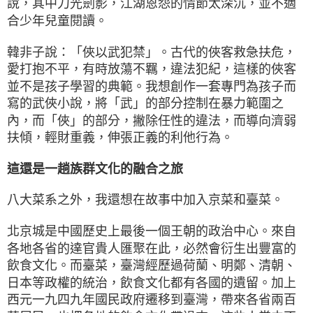
說，其中刀光劍影，江湖恩怨的情節太深沉，並不適
合少年兒童閱讀。
韓非子說：「俠以武犯禁」。古代的俠客救急扶危，
愛打抱不平，有時放蕩不羈，違法犯紀，這樣的俠客
並不是孩子學習的典範。我想創作一套專門為孩子而
寫的武俠小說，將「武」的部分控制在暴力範圍之
內，而「俠」的部分，撇除任性的違法，而導向濟弱
扶傾，輕財重義，伸張正義的利他行為。
這還是一趟族群文化的融合之旅
八大菜系之外，我還想在故事中加入京菜和臺菜。
北京城是中國歷史上最後一個王朝的政治中心。來自
各地各省的達官貴人匯聚在此，必然會衍生出豐富的
飲食文化。而臺菜，臺灣經歷過荷蘭、明鄭、清朝、
日本等政權的統治，飲食文化都有各國的遺留。加上
西元一九四九年國民政府遷移到臺灣，帶來各省兩百