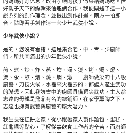
的媽媽好好休息，改由孝順的孩子做菜給媽媽吃。恰
好親子天下的編輯來信邀請合作，我便闡述了這一小
說系列的創作理念，並提出創作計畫。兩方一拍即
合，隨即著手創作這一套少年武俠小說。
少年武俠小說？
是的，您沒有看錯，這是集合老、中、青、少廚師
們，所共同演出的少年武俠小說。
煎、煮、炒、炸、蒸、燴、溜、燙、烤、焗、爆、
煲、汆、熬、煨、燒、燜、燉……廚師做菜的十八般
廚藝，刀技火候，水裡來火裡去的，都讓人產生武功
的聯想。因此我讓書中的廚師具備頂尖武功，主人翁
志達的母親是鼎鼎有名的總鋪師，在家學薰陶之下，
志達也擁有武藝與廚藝的龐大潛力。
我生長在糕餅之家，從小跟著家人製作麵包、蛋糕、
紅龜粿等點心，了解從事飲食工作者的辛苦，而廚師