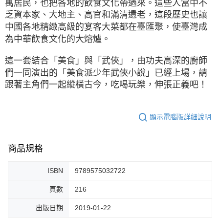
萬居民，也把各地的飲食文化帶過來。這些人當中不
乏資本家、大地主、高官和滿清遺老，這段歷史也讓
中國各地精緻高級的宴客大菜都在臺匯聚，使臺灣成
為中華飲食文化的大熔爐。
這一套結合「美食」與「武俠」，由功夫高深的廚師
們一同演出的「美食派少年武俠小說」已經上場，請
跟著主角們一起縱橫古今，吃喝玩樂，伸張正義吧！
顯示電腦版詳細說明
商品規格
ISBN
9789575032722
頁數
216
出版日期
2019-01-22