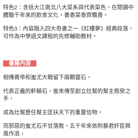
特色2：含括大江南北八大菜系與代表菜色，在閱讀中
體驗千年來的飲食文化，書香菜香齊飄香。
特色3：內容融入四大奇書之一《紅樓夢》經典段落，
可作為中學語文課程的先修輔助教材。
書籍內容
相傳黃帝和蚩尤大戰留下兩顆靈石，
代表正義的軒轅石，後來傳至創立灶幫的幫主庖癸之
手，
成為灶幫歷任幫主匡扶天下的重要信物。
而邪惡的蚩尤石不甘落敗，五千年來依附暴君奸臣興
風作浪，