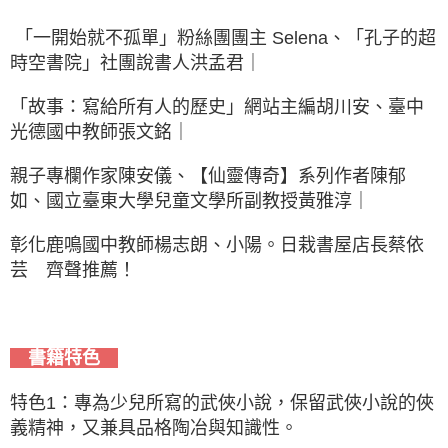
「一開始就不孤單」粉絲團團主 Selena、「孔子的超
時空書院」社團說書人洪孟君｜
「故事：寫給所有人的歷史」網站主編胡川安、臺中
光德國中教師張文銘｜
親子專欄作家陳安儀、【仙靈傳奇】系列作者陳郁
如、國立臺東大學兒童文學所副教授黃雅淳｜
彰化鹿鳴國中教師楊志朗、小陽。日栽書屋店長蔡依
芸 齊聲推薦！
書籍特色
特色1：專為少兒所寫的武俠小說，保留武俠小說的俠
義精神，又兼具品格陶冶與知識性。