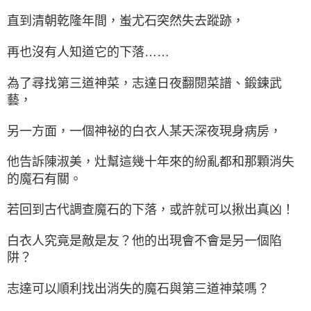
直到清朝乾隆年間，蚩尤石突然失去蹤跡，
再也沒有人知道它的下落……
為了尋找第三道神菜，志達日夜翻閱菜譜、鍛鍊武
藝，
另一方面，一個神祕的白衣人某天深夜現身病房，
他告訴陳淑美，灶幫這幾十年來的紛亂都和那顆消失
的魔石有關。
若回到古代調查魔石的下落，或許就可以揪出真凶！
白衣人究竟是敵是友？他的出現會不會是另一個陷
阱？
志達可以順利找出消失的魔石與第三道神菜嗎？