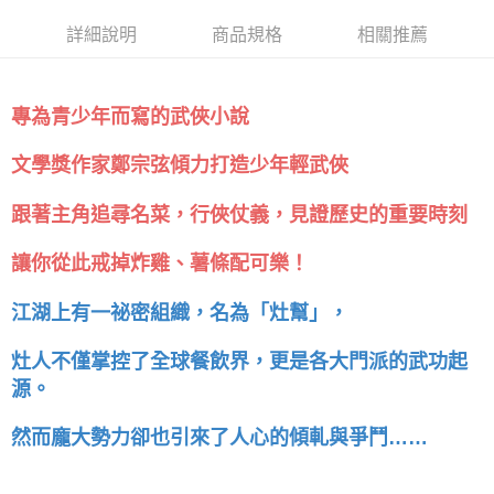
詳細說明
商品規格
相關推薦
專為青少年而寫的武俠小說
文學獎作家鄭宗弦傾力打造少年輕武俠
跟著主角追尋名菜，行俠仗義，見證歷史的重要時刻
讓你從此戒掉炸雞、薯條配可樂！
江湖上有一祕密組織，名為「灶幫」，
灶人不僅掌控了全球餐飲界，更是各大門派的武功起
源。
然而龐大勢力卻也引來了人心的傾軋與爭鬥……