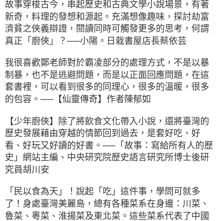
故事穿梭古今，串起歷史和古典文學小說場景，有著
新奇，料理的發想和源起。充滿想像趣味，探討劫富
濟貧之俠義辯證，閱讀同時可觸發更多的思考，何謂
真正「廚俠」？──小陽。日栽書屋店長蔡依芸
我很喜歡鄭老師對於霸凌部分的處理方式，不是以暴
制暴，也不是逃避問題，而是以正面回應問題，在這
套書裡，可以看到很多的同理心，很多的溫暖，很多
的包容。──【仙靈傳奇】作者陳郁如
【少年廚俠】除了將飲食文化帶入小說，還將臺灣的
歷史發展藉由穿越的情節回到過去，是套好吃、好
看、好玩又好讀的好書。──「故事：寫給所有人的歷
史」網站主編、中央研究院歷史語言研究所博士後研
究員胡川安
「民以食為天」！說起「吃」這件事，學問可就多
了！身處臺灣美麗島，總有各種菜系在身邊：川菜、
魯菜、粵菜、淮揚菜及東北菜。這些菜系代表了中國