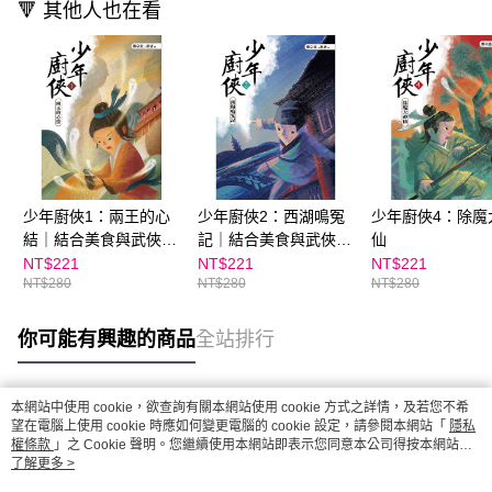
🔻 其他人也在看
少年廚俠1：兩王的心
少年廚俠2：西湖鳴冤
少年廚俠4：除魔
結｜結合美食與武俠的
記｜結合美食與武俠的
仙
冒險之旅
冒險之旅
NT$221
NT$221
NT$221
NT$280
NT$280
NT$280
你可能有興趣的商品
全站排行
本網站中使用 cookie，欲查詢有關本網站使用 cookie 方式之詳情，及若您不希
熱門標籤
望在電腦上使用 cookie 時應如何變更電腦的 cookie 設定，請參閱本網站「
隱私
權條款
」之 Cookie 聲明。您繼續使用本網站即表示您同意本公司得按本網站使
用條款之 Cookie 聲明使用 cookie。
了解更多 >