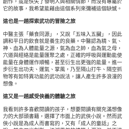
創作，或是佚失了發明人與相關情節，而沒有專屬於
它的故事，我希望能藉由這個系列來彌補這個缺憾。
這也是一趟探索武功的冒險之旅
中醫主張「藥食同源」，又說「五味入五臟」，因此
調和平日的飲食就是養生的良藥。中醫認為精、氣、
神、血為人體能量之源，氣為血之帥，血為氣之母，
穴道與經絡是能量匯聚之處，正確的呼吸與運動能使
能量在身體運作順暢，甚至衍生出更強的能量。進一
步衍生出功夫、運氣、掌風，乃至隔山打牛、隔空抓
物等有如特異功能的武功說法，讓人產生許多浪漫的
想像。
這又是一趟感受俠義的體驗之旅
我看到許多喜歡閱讀的孩子，想要閱讀有關充滿想像
力的大部頭書籍，選擇了市面上的武俠小說。然而武
俠小說是為成人而書寫的，又有「成人的童話」之