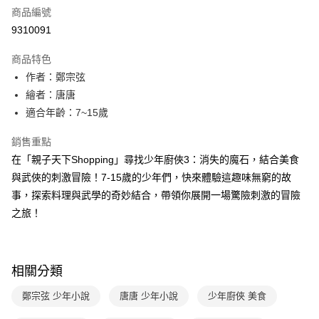
商品編號
LINE Pay
9310091
Apple Pay
商品特色
大哥付你分期
作者：鄭宗弦
相關說明
繪者：唐唐
【大哥付你分期使用說明】
適合年齡：7~15歲
AFTEE先享後付
1.本服務由台灣大哥大提供，台灣大哥大用戶可立即使用無須另外申請。
2.付款方式選擇「大哥付你分期」，訂單成立後會自動跳轉到大哥付的交易
相關說明
銷售重點
流程，驗證手機門號後，選擇欲分期的期數、繳款截止日，確認付款後即完
【關於「AFTEE先享後付」】
成交易。
在「親子天下Shopping」尋找少年廚俠3：消失的魔石，結合美食
ATM付款
AFTEE先享後付是「在收到商品之後才付款」的支付方式。 讓您購物簡單
3.實際核准額度、可分期數及費用金額請依後續交易確認頁面所載為準。
與武俠的刺激冒險！7-15歲的少年們，快來體驗這趣味無窮的故
便利好安心！
4.訂單成立30分鐘內，如未前往確認交易或遇審核未通過，訂單將自動取
１．簡單：不需註冊會員、不需綁卡、不需儲值。
事，探索料理與武學的奇妙結合，帶領你展開一場驚險刺激的冒險
運送方式
消。如遇「轉專審核」未通過狀況，表示未達大哥付你分期系統評分，恕無
２．便利：只要手機號碼，簡訊認證，即可結帳。
法說明評估內容。
之旅！
３．安心：先確認商品／服務後，再付款。
付款後全家取貨｜8/8-8/14運費優惠，結帳滿499即享免運。
【繳款方式說明】
1.分期款項不併入電信帳單，「大哥付你分期」於每月結算日後寄送繳費提
每筆NT$70，滿NT$499(含以上)免運費
【「AFTEE先享後付」結帳流程】
醒簡訊。
１．於結帳方式選擇「AFTEE先享後付」後，將跳轉至「AFTEE先享後付」
2.透過簡訊連結打開帳單後，可選擇「超商條碼／台灣大直營門市／銀行轉
付款後7-11取貨
結帳頁面，進行簡訊認證並確認金額後，即可完成結帳。
相關分類
帳／街口支付／iPASS MONEY」等通路繳費。
２．訂單成立數日內，您將收到繳費通知簡訊。
每筆NT$70，滿NT$800(含以上)免運費
３．收到繳費通知簡訊後14天內，點擊此簡訊中的連結，可透過四大超商／
鄭宗弦 少年小說
唐唐 少年小說
少年廚俠 美食
【注意事項】
ATM／網路銀行／等多元方式進行付款，方視為交易完成。
國內宅配/郵寄 (不適用離島、海外及郵局i郵箱)
1.本服務係由「台灣大哥大股份有限公司」（以下簡稱本公司）所提供，讓
※ 請注意：結帳手續完成當下不需立刻繳費，但若您需要取消訂單，請聯絡