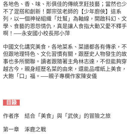
各地色、香、味、形俱佳的傳統烹飪技藝；當然也少
不了混搭和創新！鄭宗弦老師的【少年廚俠】這系
列，以一個神祕組織「灶幫」為軸線，開啟科幻、文
學、食藝的恩怨情仇，真是讓人食指大動又愛不釋手
啊！──永安國小校長邢小萍
中國文化講究美食，各地菜系、菜譜都各有傳承，不
但跟地理特色、文化習慣有關，跟歷史人物發生的故
事也多所關聯。讀者跟隨著主角林志達，不但能夠穿
越古今，親身經歷名菜的由來，還能品嚐紙上美食，
大飽「口」福。──親子專欄作家陳安儀
目錄
作者序 結合「美食」與「武俠」的冒險之旅
第一章 涿鹿之戰