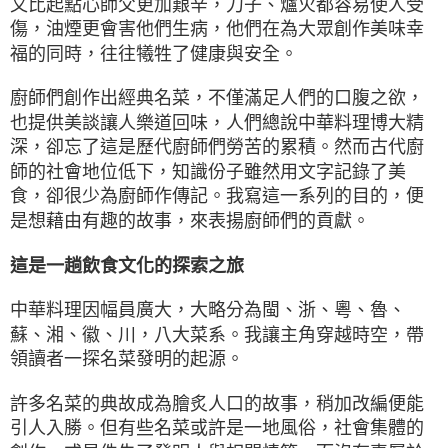
又比起點心師父更加艱辛，刀子、爐火都容易使人受
傷，油煙更會害他們生病，他們在為大眾創作美味幸
福的同時，往往犧牲了健康與安全。
廚師們創作出經典名菜，不僅滿足人們的口腹之欲，
也提供美談讓人樂道回味，人們總說中華料理博大精
深，卻忘了這是歷代廚師們勞苦的累積。然而古代廚
師的社會地位低下，知識份子雖然用文字記錄了美
食，卻很少為廚師作傳記。我寫這一系列的目的，便
是想藉由有趣的故事，來表揚廚師們的貢獻。
這是一趟飲食文化的探索之旅
中華料理因幅員廣大，大略分為閩、浙、粵、魯、
蘇、湘、徽、川，八大菜系。我讓主角穿越時空，帶
領讀者一探名菜發明的起源。
許多名菜的典故成為膾炙人口的故事，稍加改編便能
引人入勝。但有些名菜或許是一地風俗，社會集體的