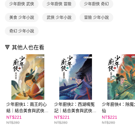
用戶於交易時，得透過本服務購買商品或服務，並由商店將買賣／分期付款
少年廚俠 武俠
少年廚俠 冒險
少年廚俠 奇幻
每筆NT$70，滿NT$800(含以上)免運費
購買商品的店家。未經商家同意取消之訂單仍視為有效，需透過AFTEE先享
買賣價金債權讓與本公司後，依約使用本公司帳單繳交帳款。
後付繳納相關費用。
2.基於同意付款使用「大哥付你分期」之契約關係目的，商店將以您的個人
離島宅配（澎湖、金門、馬祖、小琉球；不適用於郵局i郵箱）
※ 交易是否成功請以「AFTEE先享後付 」之結帳頁面顯示為準，若有關於
美食 少年小說
武俠 少年小說
冒險 少年小說
資料（包含姓名、電話或地址）提供予台灣大哥大進項蒐集、處理及利用，
是否繳費成功／繳費後需取消欲退款等相關疑問，請聯繫「AFTEE先享後付
每筆NT$200
由本公司與您本人進行分期帳單所需資料之確認、核對及更正。
客戶支援中心」
https://netprotections.freshdesk.com/support/home
3.完整用戶服務條款，請詳閱以下連結：
https://oppay.tw/userRule
奇幻 少年小說
海外包裹航空運送
查看運費
【注意事項】
１．透過由恩沛科技股份有限公司提供之「AFTEE先享後付」服務完成之交
🔻 其他人也在看
易，需依本服務之必要範圍內提供個人資料，並將交易相關給付款項請求債
權轉讓予恩沛科技股份有限公司。
２．關於個人資料處理事宜，請瀏覽以下網址：
https://aftee.tw/terms/#terms3
３．未成年的使用者請事先徵得法定代理人或監護人之同意方可使用
「AFTEE先享後付」，若未經同意申辦者引起之損失，本公司不負相關責
任。
４．使用「AFTEE先享後付」時，將依據個別帳號之用戶狀況，依本公司即
時審查核予不同之上限額度；若仍有額度不足之情形，本公司將視審查結果
請求用戶進行身份認證。
５．嚴禁一人註冊多個帳號或使用他人資訊註冊。若發現惡意使用之情形，
少年廚俠1：兩王的心
少年廚俠2：西湖鳴冤
少年廚俠4：除魔
恩沛科技股份有限公司將有權停止該用戶之使用額度並採取法律行動。
結｜結合美食與武俠的
記｜結合美食與武俠的
仙
冒險之旅
冒險之旅
NT$221
NT$221
NT$221
NT$280
NT$280
NT$280