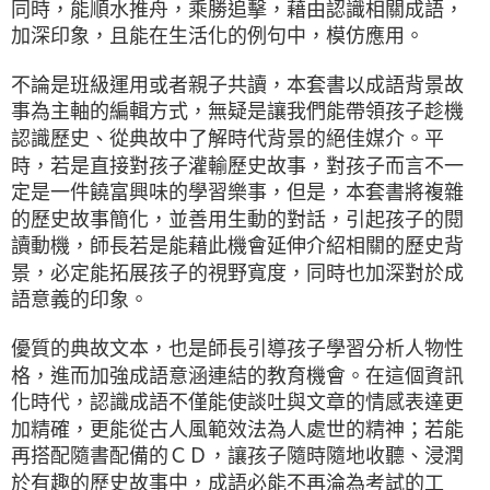
同時，能順水推舟，乘勝追擊，藉由認識相關成語，
加深印象，且能在生活化的例句中，模仿應用。
不論是班級運用或者親子共讀，本套書以成語背景故
事為主軸的編輯方式，無疑是讓我們能帶領孩子趁機
認識歷史、從典故中了解時代背景的絕佳媒介。平
時，若是直接對孩子灌輸歷史故事，對孩子而言不一
定是一件饒富興味的學習樂事，但是，本套書將複雜
的歷史故事簡化，並善用生動的對話，引起孩子的閱
讀動機，師長若是能藉此機會延伸介紹相關的歷史背
景，必定能拓展孩子的視野寬度，同時也加深對於成
語意義的印象。
優質的典故文本，也是師長引導孩子學習分析人物性
格，進而加強成語意涵連結的教育機會。在這個資訊
化時代，認識成語不僅能使談吐與文章的情感表達更
加精確，更能從古人風範效法為人處世的精神；若能
再搭配隨書配備的ＣＤ，讓孩子隨時隨地收聽、浸潤
於有趣的歷史故事中，成語必能不再淪為考試的工