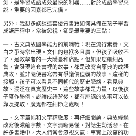
測，是學習成語成效最快的利器……對於成語學習來
說，重要的因素都已完備。
另外，我想多談談這套優質書籍如何具備在孩子學習
成語歷程中，常被忽視，卻是最重要的三點：
一、古文典故國學能力的前哨戰：現在流行素養，文
白之爭時常出現。文化的包袱多且廣，但孩子吸收不
了，是教學者的一大隱憂和痛點。但如果您細細品
嘗，會發現這套書裡的故事，都是改寫自原典的成語
典故，並非隨便書寫帶有爭議價值觀的故事。這樣的
接觸，孩子可以看見不同朝代的歷史脈絡，看見典
故、浸淫在真實歷史中，這些故事都是力量，以後孩
子寫作舉例、說讀成語背後，都有壓縮的故事可以依
靠及提取，魔鬼都在細節之處啊！
二、文字篇幅和文字精緻度：再仔細閱讀，典故經過
改寫後濃縮字數，文字清晰易懂，對話生動活潑。在
許多書籍中，大人們常會忽視文氣，事實上改寫的功