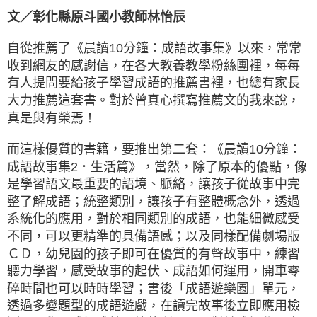
文／彰化縣原斗國小教師林怡辰
自從推薦了《晨讀10分鐘：成語故事集》以來，常常
收到網友的感謝信，在各大教養教學粉絲團裡，每每
有人提問要給孩子學習成語的推薦書裡，也總有家長
大力推薦這套書。對於曾真心撰寫推薦文的我來說，
真是與有榮焉！
而這樣優質的書籍，要推出第二套：《晨讀10分鐘：
成語故事集2．生活篇》，當然，除了原本的優點，像
是學習語文最重要的語境、脈絡，讓孩子從故事中完
整了解成語；統整類別，讓孩子有整體概念外，透過
系統化的應用，對於相同類別的成語，也能細微感受
不同，可以更精準的具備語感；以及同樣配備劇場版
ＣＤ，幼兒園的孩子即可在優質的有聲故事中，練習
聽力學習，感受故事的起伏、成語如何運用，開車零
碎時間也可以時時學習；書後「成語遊樂園」單元，
透過多變題型的成語遊戲，在讀完故事後立即應用檢