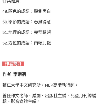
◎其他篇
49.顏色的成語：顛倒黑白
50.季節的成語：春風得意
51.地理的成語：完璧歸趙
52.方位的成語：南轅北轍
作者簡介
作者 李宗蓓
輔仁大學中文研究所，NLP高階執行師。
曾任作文老師、編劇、出版社主編、兒童月刊總編
輯、影音媒體主編。