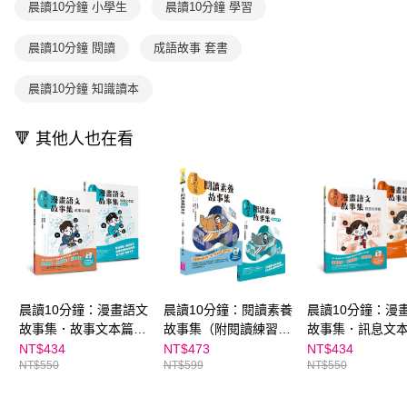
晨讀10分鐘 小學生
晨讀10分鐘 學習
用戶於交易時，得透過本服務購買商品或服務，並由商店將買賣／分期付款
每筆NT$70，滿NT$800(含以上)免運費
購買商品的店家。未經商家同意取消之訂單仍視為有效，需透過AFTEE先享
買賣價金債權讓與本公司後，依約使用本公司帳單繳交帳款。
後付繳納相關費用。
2.基於同意付款使用「大哥付你分期」之契約關係目的，商店將以您的個人
離島宅配（澎湖、金門、馬祖、小琉球；不適用於郵局i郵箱）
※ 交易是否成功請以「AFTEE先享後付 」之結帳頁面顯示為準，若有關於
晨讀10分鐘 閱讀
成語故事 套書
資料（包含姓名、電話或地址）提供予台灣大哥大進項蒐集、處理及利用，
是否繳費成功／繳費後需取消欲退款等相關疑問，請聯繫「AFTEE先享後付
每筆NT$200
由本公司與您本人進行分期帳單所需資料之確認、核對及更正。
客戶支援中心」
https://netprotections.freshdesk.com/support/home
晨讀10分鐘 知識讀本
3.完整用戶服務條款，請詳閱以下連結：
https://oppay.tw/userRule
海外包裹航空運送
查看運費
【注意事項】
１．透過由恩沛科技股份有限公司提供之「AFTEE先享後付」服務完成之交
🔻 其他人也在看
易，需依本服務之必要範圍內提供個人資料，並將交易相關給付款項請求債
權轉讓予恩沛科技股份有限公司。
２．關於個人資料處理事宜，請瀏覽以下網址：
https://aftee.tw/terms/#terms3
３．未成年的使用者請事先徵得法定代理人或監護人之同意方可使用
「AFTEE先享後付」，若未經同意申辦者引起之損失，本公司不負相關責
任。
４．使用「AFTEE先享後付」時，將依據個別帳號之用戶狀況，依本公司即
時審查核予不同之上限額度；若仍有額度不足之情形，本公司將視審查結果
請求用戶進行身份認證。
晨讀10分鐘：漫畫語文
晨讀10分鐘：閱讀素養
晨讀10分鐘：漫
５．嚴禁一人註冊多個帳號或使用他人資訊註冊。若發現惡意使用之情形，
恩沛科技股份有限公司將有權停止該用戶之使用額度並採取法律行動。
故事集．故事文本篇
故事集（附閱讀練習
故事集．訊息文
（含練習本，共兩本）
本）
（含練習本，共
NT$434
NT$473
NT$434
NT$550
NT$599
NT$550