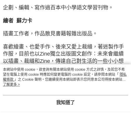
企劃、編輯、寫作過百本中小學語文學習刊物。
繪者
蘇力卡
插畫工作者，作品散見書籍報雜出版品。
喜歡繪畫、也愛手作、後來又愛上裁縫，著迷製作手
作服，目前也以Zine獨立出版圖文創作：未來會繼續
以插畫、裁縫和Zine，傳達自己對生活的一些小小想
法。
本網站中使用 cookie，欲查詢有關本網站使用 cookie 方式之詳情，及若您不希
望在電腦上使用 cookie 時應如何變更電腦的 cookie 設定，請參閱本網站「
隱私
權條款
」之 Cookie 聲明。您繼續使用本網站即表示您同意本公司得按本網站使
用條款之 Cookie 聲明使用 cookie。
了解更多 >
內容簡介
我知道了
包含：