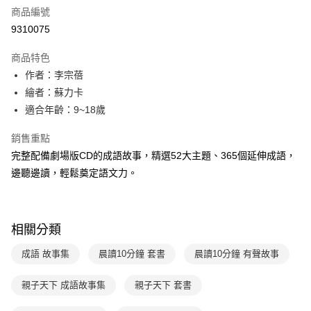
商品編號
LINE Pay
9310075
Apple Pay
商品特色
大哥付你分期
作者：李宗蓓
相關說明
繪者：蘇力卡
【大哥付你分期使用說明】
適合年齡：9~18歲
AFTEE先享後付
1.本服務由台灣大哥大提供，台灣大哥大用戶可立即使用無須另外申請。
2.付款方式選擇「大哥付你分期」，訂單成立後會自動跳轉到大哥付的交易
相關說明
銷售重點
流程，驗證手機門號後，選擇欲分期的期數、繳款截止日，確認付款後即完
【關於「AFTEE先享後付」】
成交易。
完整配備劇場版CD的成語故事，精選52大主題、365個延伸成語，
ATM付款
AFTEE先享後付是「在收到商品之後才付款」的支付方式。 讓您購物簡單
3.實際核准額度、可分期數及費用金額請依後續交易確認頁面所載為準。
邊聽邊讀，輕鬆奠定語文力。
便利好安心！
4.訂單成立30分鐘內，如未前往確認交易或遇審核未通過，訂單將自動取
１．簡單：不需註冊會員、不需綁卡、不需儲值。
運送方式
消。如遇「轉專審核」未通過狀況，表示未達大哥付你分期系統評分，恕無
２．便利：只要手機號碼，簡訊認證，即可結帳。
法說明評估內容。
３．安心：先確認商品／服務後，再付款。
付款後全家取貨｜8/8-8/14運費優惠，結帳滿499即享免運。
【繳款方式說明】
相關分類
1.分期款項不併入電信帳單，「大哥付你分期」於每月結算日後寄送繳費提
每筆NT$70，滿NT$499(含以上)免運費
【「AFTEE先享後付」結帳流程】
醒簡訊。
１．於結帳方式選擇「AFTEE先享後付」後，將跳轉至「AFTEE先享後付」
成語 故事集
晨讀10分鐘 套書
晨讀10分鐘 有聲故事
2.透過簡訊連結打開帳單後，可選擇「超商條碼／台灣大直營門市／銀行轉
付款後7-11取貨
結帳頁面，進行簡訊認證並確認金額後，即可完成結帳。
帳／街口支付／iPASS MONEY」等通路繳費。
２．訂單成立數日內，您將收到繳費通知簡訊。
每筆NT$70，滿NT$800(含以上)免運費
３．收到繳費通知簡訊後14天內，點擊此簡訊中的連結，可透過四大超商／
親子天下 成語故事集
親子天下 套書
【注意事項】
ATM／網路銀行／等多元方式進行付款，方視為交易完成。
國內宅配/郵寄 (不適用離島、海外及郵局i郵箱)
1.本服務係由「台灣大哥大股份有限公司」（以下簡稱本公司）所提供，讓
※ 請注意：結帳手續完成當下不需立刻繳費，但若您需要取消訂單，請聯絡