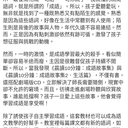
語詞，就是所謂的「成語」。所以，孩子愛聽愛玩，
無非就是找到了一種既熟悉又有點陌生的感覺。熟悉
是因為這些語詞，好像在生活中常聽到有人使用；陌
生則是背後的故事與人物，年代久遠不容易連結。然
而，正是因為有點刺激卻依然有跡可循，激發了孩子
想征服與挑戰的動機。
然而，一時的激情，是成語學習最大的殺手。看似簡
單卻容易半途而廢，主因是很難督促孩子持續不間
斷。所以，當我發現《晨讀10分鐘：成語故事集》與
《晨讀10分鐘：成語故事集2．生活篇》，不僅有書，
還搭配劇場版CD，立即解決了師長需要隨側，現實中
卻不允許的窘境。而且，彷彿走進劇場聆聽與欣賞故
事，誰能抵擋啊？孩子一旦愛上這些故事，他會覺得
學習成語是享受啊！
除了誘使孩子自主學習成語，這套教材也可以成為語
文教學的好幫手。教室裡每篇課文都有新的語詞，如