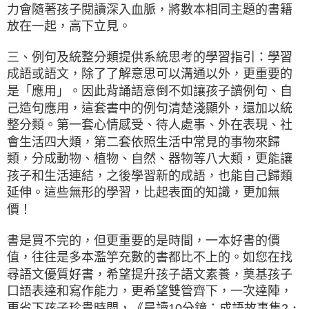
力會隨著孩子閱讀深入血脈，將數本相同主題的書籍
放在一起，高下立見。
三、例句及統整分類提供系統思考的學習指引：學習
成語或語文，除了了解意思可以溝通以外，更重要的
是「應用」。因此背誦語意倒不如讓孩子讀例句、自
己造句應用，這套書中的例句清楚淺顯外，還加以統
整分類。第一套心情感受、待人處事、外在表現、社
會生活四大類，第二套依照生活中常見的事物來歸
類，分成動物、植物、自然、器物等八大類，更能讓
孩子和生活連結，之後學習新的成語，也能自己歸類
延伸。這些無形的學習，比起表面的知識，更加無
價！
書是買不完的，但更重要的是時間，一本好書的價
值，往往是多本濫竽充數的書都比不上的。如您在找
尋語文優質好書，希望提升孩子語文素養，奠基孩子
口語表達和寫作能力，更希望雙管齊下，一次達陣，
更省下孩子珍貴時間，《晨讀10分鐘：成語故事集2．