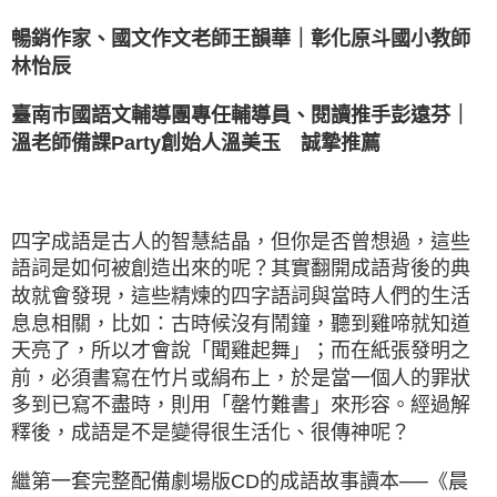
暢銷作家、國文作文老師王韻華｜彰化原斗國小教師
林怡辰
臺南市國語文輔導團專任輔導員、閱讀推手彭遠芬｜
溫老師備課Party創始人溫美玉 誠摯推薦
四字成語是古人的智慧結晶，但你是否曾想過，這些
語詞是如何被創造出來的呢？其實翻開成語背後的典
故就會發現，這些精煉的四字語詞與當時人們的生活
息息相關，比如：古時候沒有鬧鐘，聽到雞啼就知道
天亮了，所以才會說「聞雞起舞」；而在紙張發明之
前，必須書寫在竹片或絹布上，於是當一個人的罪狀
多到已寫不盡時，則用「罄竹難書」來形容。經過解
釋後，成語是不是變得很生活化、很傳神呢？
繼第一套完整配備劇場版CD的成語故事讀本──《晨