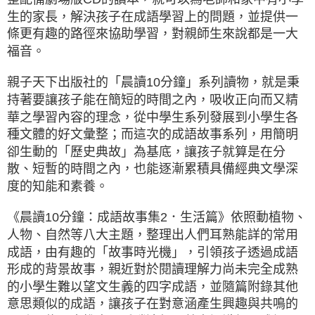
生的家長，解決孩子在成語學習上的問題，並提供一
條更有趣的路徑來協助學習，對親師生來說都是一大
福音。
親子天下出版社的「晨讀10分鐘」系列讀物，就是秉
持著要讓孩子能在簡短的時間之內，吸收正向而又精
華之學習內容的理念，從中學生系列發展到小學生各
種文體的好文彙整；而這次的成語故事系列，用簡明
卻生動的「歷史典故」為基底，讓孩子就算是在分
散、短暫的時間之內，也能逐漸累積具備經典文學深
度的知能和素養。
《晨讀10分鐘：成語故事集2．生活篇》依照動植物、
人物、自然等八大主題，整理出人們耳熟能詳的常用
成語，由有趣的「故事時光機」，引領孩子透過成語
形成的背景故事，親近對於閱讀理解力尚未完全成熟
的小學生難以望文生義的四字成語，並隨篇附錄其他
意思類似的成語，讓孩子在對意涵產生興趣與共鳴的