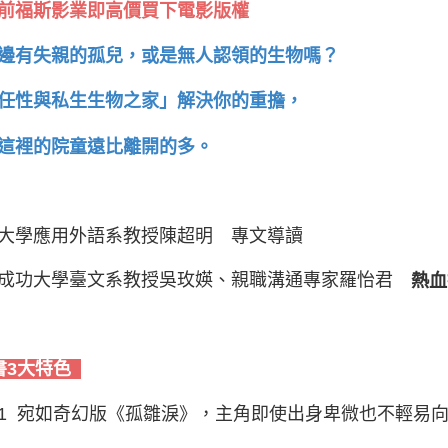
前福斯影業即高價買下電影版權
邊有失親的孤兒，或是無人認領的生物嗎？
任性與私生生物之家」解決你的重擔，
這裡的院童遠比離開的多。
大學應用外語系教授陳超明 專文導讀
成功大學臺文系教授吳玫媖、親職溝通專家羅怡君
熱血
書3大特色
1 宛如奇幻版《孤雛淚》，主角即使出身卑微也不輕易