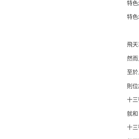
特色
特色
飛天
然而
至於
則位
十三
就和
十三