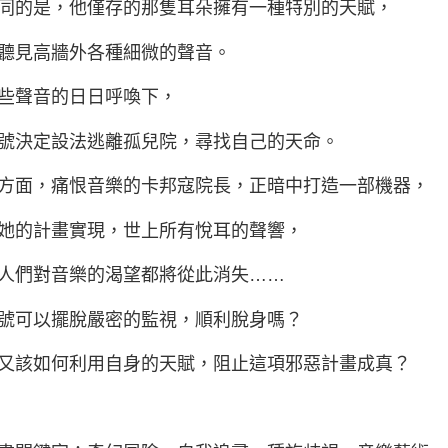
同的是，他僅存的那隻耳朵擁有一種特別的天賦，
聽見高牆外各種細微的聲音。
些聲音的日日呼喚下，
號決定設法逃離孤兒院，尋找自己的天命。
方面，痛恨音樂的卡邦寇院長，正暗中打造一部機器，
她的計畫實現，世上所有悅耳的聲響，
人們對音樂的渴望都將從此消失……
號可以擺脫嚴密的監視，順利脫身嗎？
又該如何利用自身的天賦，阻止這項邪惡計畫成真？