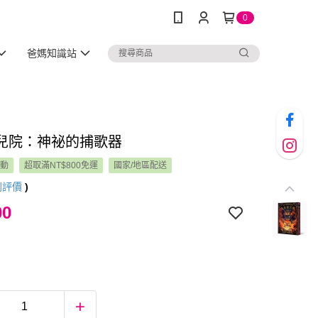
0
爸媽知識站
兒院：神祕的捕歌器
活動
超取滿NT$800免運
國家/地區配送
則評價
)
00