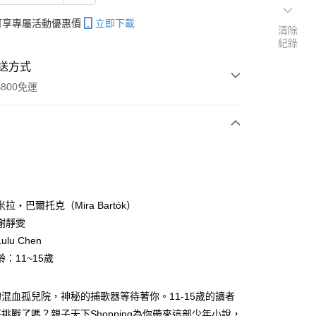
帳可享專屬活動優惠價
立即下載
清除
紀錄
送方式
800免運
次付款
拉‧巴爾托克（Mira Bartók）
謝靜雯
分期
lu Chen
你分期使用說明】
：11~15歲
享後付
由台灣大哥大提供，台灣大哥大用戶可立即使用無須另外申請。
式選擇「大哥付你分期」，訂單成立後會自動跳轉到大哥付的交易
混血孤兒院，神秘的捕歌器等待著你。11-15歲的讀者
證手機門號後，選擇欲分期的期數、繳款截止日，確認付款後即
FTEE先享後付」】
。
先享後付是「在收到商品之後才付款」的支付方式。 讓您購物簡單
挑戰了嗎？親子天下Shopping為你帶來這部少年小說，