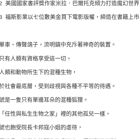
2 美國國家書評獎作家米拉．巴爾托克傾力打造魔幻世
3 福斯影業以七位數美金買下電影版權，締造在書籍上
單車、傳聲鴿子，流明鎮中充斥著神奇的裝置。
只有人類有資格享受這一切，
人類和動物所生下的混種生物，
於社會最底層，受到歧視與各種不平等的待遇。
號是一隻只有單邊耳朵的混種狐狸。
「任性與私生生物之家」裡的其他孤兒一樣，
號也飽受院長卡邦寇小姐的虐待，