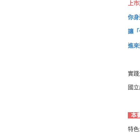
上市
你身
讓「
進來
實踐
國立
本
特色