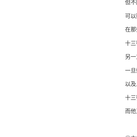
但不
可以
在那
十三
另一
一旦
以及
十三
而他