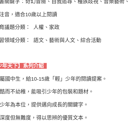
書關鍵字：奇幻冒險、自我追尋、種族歧視、音樂藝術、
注音，適合10歲以上閱讀
育議題分類： 人權、家政
習領域分類： 語文、藝術與人文、綜合活動
少年天下】系列介紹
 專屬國中生，給10-15歲「輕」少年的閱讀提案。
 夠酷而不幼稚，能吸引少年的包裝和題材。
 以少年為本位，提供邁向成長的關鍵字。
 有深度但無難度，得以思辨的優質文本。