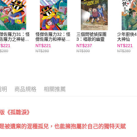
「AFTE
任。
４．使用「
即時審查
結果請求
５．嚴禁
傑佐羅力31：怪
怪傑佐羅力32：怪
三個問號偵探團
少年廚俠
形，恩沛
佐羅力之神祕魔
傑佐羅力和神祕魔
3：唱歌的幽靈
大神仙
動。
少女
法屋
$221
NT$221
NT$237
NT$221
$280
NT$280
NT$300
NT$280
說明
商品規格
相關推薦
版《孤雛淚》
是被遺棄的混種孤兒，也能擁抱屬於自己的獨特天賦