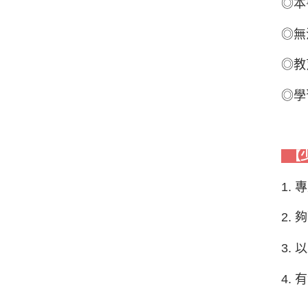
◎本
◎無
◎教
◎學
【
1.
2.
3.
4.