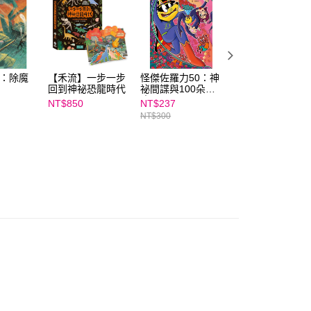
E先享後付」，若未經同意申辦者引起之損失，本公司不負相關責
AFTEE先享後付」時，將依據個別帳號之用戶狀況，依本公司
核予不同之上限額度；若仍有額度不足之情形，本公司將視審查
用戶進行身份認證。
一人註冊多個帳號或使用他人資訊註冊。若發現惡意使用之情
4：除魔
【禾流】一步一步
怪傑佐羅力50：神
仙人掌女孩│女孩
科技股份有限公司將有權停止該用戶之使用額度並採取法律行
回到神祕恐龍時代
祕間諜與100朵玫
版奇蹟男孩
瑰
NT$850
NT$237
NT$253
NT$300
NT$320