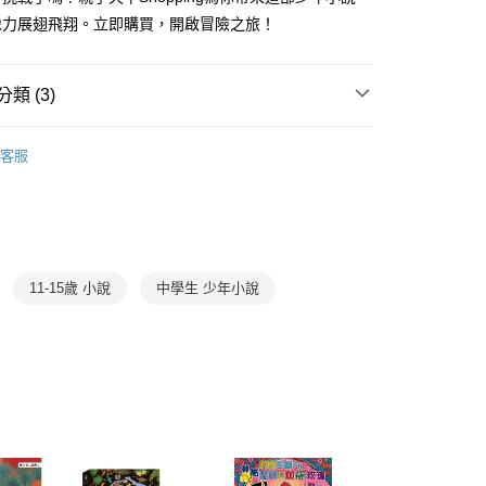
准額度、可分期數及費用金額請依後續交易確認頁面所載為準。
心！
像力展翅飛翔。立即購買，開啟冒險之旅！
立30分鐘內，如未前往確認交易或遇審核未通過，訂單將自動取
：不需註冊會員、不需綁卡、不需儲值。
「轉專審核」未通過狀況，表示未達大哥付你分期系統評分，恕
：只要手機號碼，簡訊認證，即可結帳。
評估內容。
：先確認商品／服務後，再付款。
式說明】
類 (3)
家取貨
項不併入電信帳單，「大哥付你分期」於每月結算日後寄送繳費提
EE先享後付」結帳流程】
0，滿NT$800(含以上)免運費
方式選擇「AFTEE先享後付」後，將跳轉至「AFTEE先享後
13-15歲
少年小說
訊連結打開帳單後，可選擇「超商條碼／台灣大直營門市／銀行轉
頁面，進行簡訊認證並確認金額後，即可完成結帳。
客服
付／iPASS MONEY」等通路繳費。
1取貨
成立數日內，您將收到繳費通知簡訊。
中學生｜少年天下
費通知簡訊後14天內，點擊此簡訊中的連結，可透過四大超商
0，滿NT$800(含以上)免運費
項】
網路銀行／等多元方式進行付款，方視為交易完成。
💗同理+覺察，情緒教育SEL
係由「台灣大哥大股份有限公司」（以下簡稱本公司）所提供，讓
：結帳手續完成當下不需立刻繳費，但若您需要取消訂單，請聯
郵寄 (不適用離島、海外及郵局i郵箱)
易時，得透過本服務購買商品或服務，並由商店將買賣／分期付
的店家。未經商家同意取消之訂單仍視為有效，需透過AFTEE
金債權讓與本公司後，依約使用本公司帳單繳交帳款。
繳納相關費用。
0，滿NT$800(含以上)免運費
意付款使用「大哥付你分期」之契約關係目的，商店將以您的個人
否成功請以「AFTEE先享後付 」之結帳頁面顯示為準，若有關於
11-15歲 小說
中學生 少年小說
含姓名、電話或地址）提供予台灣大哥大進項蒐集、處理及利
功／繳費後需取消欲退款等相關疑問，請聯繫「AFTEE先享後
（澎湖、金門、馬祖、小琉球；不適用於郵局i郵箱）
公司與您本人進行分期帳單所需資料之確認、核對及更正。
援中心」
https://netprotections.freshdesk.com/support/home
00
戶服務條款，請詳閱以下連結：
https://oppay.tw/userRule
項】
航空運送
查看運費
恩沛科技股份有限公司提供之「AFTEE先享後付」服務完成之
依本服務之必要範圍內提供個人資料，並將交易相關給付款項請
讓予恩沛科技股份有限公司。
個人資料處理事宜，請瀏覽以下網址：
ee.tw/terms/#terms3
年的使用者請事先徵得法定代理人或監護人之同意方可使用