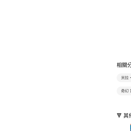
相關
米拉
奇幻 
🔻 