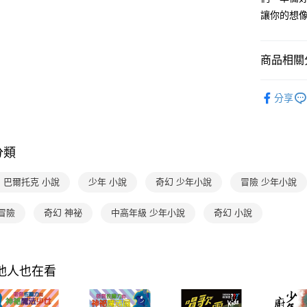
3.實際核
便利好安
讓你的想
4.訂單成
１．簡單
消。如遇
２．便利
運送方式
無法說明
３．安心
【繳款方
商品相關分
付款後全
1.分期款
【「AFT
醒簡訊。
每筆NT$7
１．於結帳
分齡推薦
2.透過簡
付」結帳
分享
帳／街口支
付款後7-1
２．訂單
經典系列
３．收到繳
每筆NT$7
【注意事
熱門活動
／ATM／
1.本服務
※ 請注意
國內宅配/
分類
用戶於交
絡購買商品
款買賣價
先享後付
每筆NT$7
2.基於同
※ 交易是
‧巴爾托克 小說
少年 小說
奇幻 少年小說
冒險 少年小說
資料（包
是否繳費成
離島宅配
用，由本
付客戶支
冒險
奇幻 神祕
中高年級 少年小說
奇幻 小說
每筆NT$2
3.完整用
【注意事
海外包裹
１．透過由
交易，需
求債權轉
其他人也在看
２．關於
https://aft
３．未成