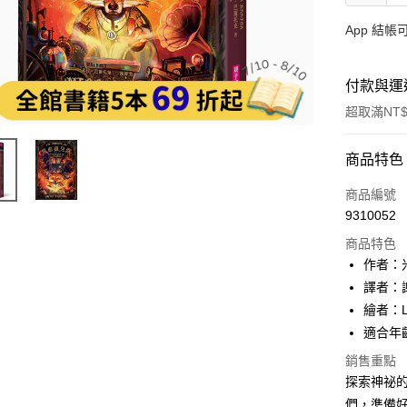
App 結
付款與運
超取滿NT$
付款方式
商品特色
信用卡一
商品編號
9310052
LINE Pay
商品特色
Apple Pay
作者：米
譯者：
大哥付你
繪者：Lu
相關說明
【大哥付
適合年齡
AFTEE先
1.本服務
銷售重點
2.付款方
相關說明
探索神祕的
流程，驗
【關於「A
ATM付款
完成交易
AFTEE
們，準備好