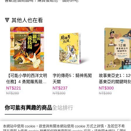
喜歡這個商品嗎？購買後給他一個好評吧
🔻 其他人也在看
【可能小學的西洋文明
字的傳奇5：騎神馬闖
故事東亞史1：1
任務】4 勇闖羅馬競技
天關
基東亞的關鍵時
場
NT$221
NT$237
NT$300
NT$280
NT$300
NT$380
你可能有興趣的商品
全站排行
本網站中使用 cookie，欲查詢有關本網站使用 cookie 方式之詳情，及若您不希
熱門標籤