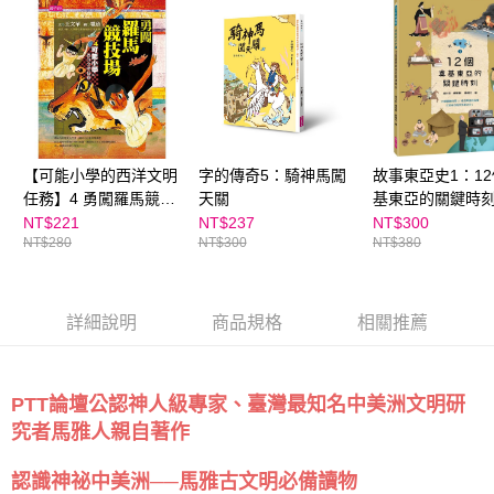
離島宅配（澎湖、金門、馬祖、小琉球；不適用於郵局i郵箱）
※ 交易是否成功請以「AFTEE先享後付 」之結帳頁面顯示為準，若有關於
資料（包含姓名、電話或地址）提供予台灣大哥大進項蒐集、處理及利用，
是否繳費成功／繳費後需取消欲退款等相關疑問，請聯繫「AFTEE先享後付
每筆NT$200
由本公司與您本人進行分期帳單所需資料之確認、核對及更正。
客戶支援中心」
https://netprotections.freshdesk.com/support/home
3.完整用戶服務條款，請詳閱以下連結：
https://oppay.tw/userRule
海外包裹航空運送
查看運費
【注意事項】
１．透過由恩沛科技股份有限公司提供之「AFTEE先享後付」服務完成之交
易，需依本服務之必要範圍內提供個人資料，並將交易相關給付款項請求債
權轉讓予恩沛科技股份有限公司。
２．關於個人資料處理事宜，請瀏覽以下網址：
【可能小學的西洋文明
字的傳奇5：騎神馬闖
故事東亞史1：1
https://aftee.tw/terms/#terms3
任務】4 勇闖羅馬競技
天關
基東亞的關鍵時
３．未成年的使用者請事先徵得法定代理人或監護人之同意方可使用
場
NT$221
NT$237
NT$300
「AFTEE先享後付」，若未經同意申辦者引起之損失，本公司不負相關責
NT$280
NT$300
NT$380
任。
４．使用「AFTEE先享後付」時，將依據個別帳號之用戶狀況，依本公司即
時審查核予不同之上限額度；若仍有額度不足之情形，本公司將視審查結果
請求用戶進行身份認證。
詳細說明
商品規格
相關推薦
５．嚴禁一人註冊多個帳號或使用他人資訊註冊。若發現惡意使用之情形，
恩沛科技股份有限公司將有權停止該用戶之使用額度並採取法律行動。
PTT論壇公認神人級專家、臺灣最知名中美洲文明研
究者馬雅人親自著作
認識神祕中美洲──馬雅古文明必備讀物