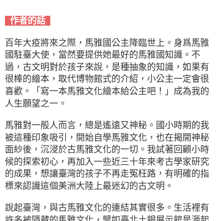
作者的話
百年大疫將來之際，馬雅國公主降臨世上。身爲馬雅
國駐臺大使，當然要提供她最好的馬雅國知識。不
過，古文明對於孩子來說，是種抽象的知識，如果有
很棒的繪本，取代博物館式的介紹，小公主一定會很
喜歡。「寫一本馬雅文化繪本給公主吧！」成為我的
人生願望之一。
馬雅對一般人而言，總是遙遠又神秘。國小時期的我
被這種印象吸引，開始自學馬雅文化，也在揭開神秘
面紗後，沉浸於古馬雅文化的一切。我試著回顧小時
候的探索初心，再加入一些近三十年來考古學家研究
的成果，想讓臺灣的孩子不再走冤枉路，有明確的指
標來認識這個美洲大陸上最迷幻的古文明。
說起臺灣，與古馬雅文化的連結其實很多。生活裡有
許多被隱藏的馬雅文化，譬如臺北土銀展示館是源起