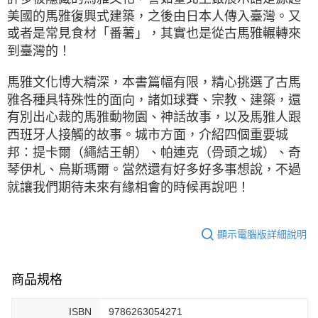
美國的馬雅復興式建築，之後由日本人傳入臺灣。又
或者是常見食材「番薯」，其實也是從古馬雅輾轉來
到臺灣的！
馬雅文化博大精深，本書篇幅有限，精心挑選了古馬
雅各種具特殊性的面向，諸如球賽、宗教、建築，還
有別出心裁的馬雅動物園、神話故事，以及馬雅人跟
西班牙人接觸的故事。城市方面，介紹四個重要城
邦：提卡爾（繩結王朝）、帕連克（骨頭之城）、奇
琴伊札、烏斯瑪爾。當然還有好多好多事想說，不過
就讓我們期待未來有緣相會的時候再說吧！
顯示電腦版詳細說明
商品規格
ISBN
9786263054271