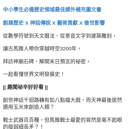
中小學生必備歷史領域最佳課外補充圖文書
創建歷史 X 神話傳說 X 藝術貢獻 X 後世影響
從數學符號到天文曆法、從意音文字到建築雕刻，
讓古馬雅人帶你穿越時空3200年，
拜訪神廟石碑、解開末日預言的祕密，
一起看懂世界文明發展史！
|| 趣聞祕辛好好看 ||
創世神話千迴路轉有如八點檔大戲，而天神最後居然
選用玉米來創造人類？
戰士武器百百種，但馬雅戰士最愛的竟然是毫不起眼
的瘦弱細長矛？！