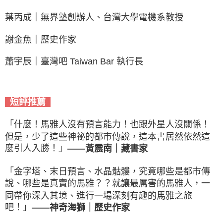
葉丙成｜無界塾創辦人、台灣大學電機系教授
謝金魚｜歷史作家
蕭宇辰｜臺灣吧 Taiwan Bar 執行長
短評推薦
「什麼！馬雅人沒有預言能力！也跟外星人沒關係！
但是，少了這些神祕的都市傳說，這本書居然依然這
麼引人入勝！」
——黃震南｜藏書家
「金字塔、末日預言、水晶骷髏，究竟哪些是都市傳
說、哪些是真實的馬雅？？就讓最厲害的馬雅人，一
同帶你深入其境、進行一場深刻有趣的馬雅之旅
吧！」
——神奇海獅｜歷史作家