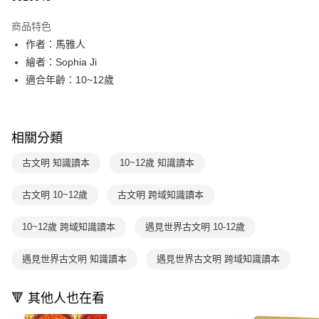
Apple Pay
商品特色
大哥付你分期
作者：馬雅人
相關說明
繪者：Sophia Ji
【大哥付你分期使用說明】
適合年齡：10~12歲
AFTEE先享後付
1.本服務由台灣大哥大提供，台灣大哥大用戶可立即使用無須另外申請。
2.付款方式選擇「大哥付你分期」，訂單成立後會自動跳轉到大哥付的交易
相關說明
流程，驗證手機門號後，選擇欲分期的期數、繳款截止日，確認付款後即完
【關於「AFTEE先享後付」】
成交易。
ATM付款
AFTEE先享後付是「在收到商品之後才付款」的支付方式。 讓您購物簡單
相關分類
3.實際核准額度、可分期數及費用金額請依後續交易確認頁面所載為準。
便利好安心！
4.訂單成立30分鐘內，如未前往確認交易或遇審核未通過，訂單將自動取
１．簡單：不需註冊會員、不需綁卡、不需儲值。
古文明 知識讀本
10~12歲 知識讀本
運送方式
消。如遇「轉專審核」未通過狀況，表示未達大哥付你分期系統評分，恕無
２．便利：只要手機號碼，簡訊認證，即可結帳。
法說明評估內容。
３．安心：先確認商品／服務後，再付款。
付款後全家取貨｜8/8-8/14運費優惠，結帳滿499即享免運。
【繳款方式說明】
古文明 10~12歲
古文明 跨域知識讀本
1.分期款項不併入電信帳單，「大哥付你分期」於每月結算日後寄送繳費提
每筆NT$70，滿NT$499(含以上)免運費
【「AFTEE先享後付」結帳流程】
醒簡訊。
１．於結帳方式選擇「AFTEE先享後付」後，將跳轉至「AFTEE先享後付」
10~12歲 跨域知識讀本
遇見世界古文明 10-12歲
2.透過簡訊連結打開帳單後，可選擇「超商條碼／台灣大直營門市／銀行轉
付款後7-11取貨
結帳頁面，進行簡訊認證並確認金額後，即可完成結帳。
帳／街口支付／iPASS MONEY」等通路繳費。
２．訂單成立數日內，您將收到繳費通知簡訊。
每筆NT$70，滿NT$800(含以上)免運費
遇見世界古文明 知識讀本
遇見世界古文明 跨域知識讀本
３．收到繳費通知簡訊後14天內，點擊此簡訊中的連結，可透過四大超商／
【注意事項】
ATM／網路銀行／等多元方式進行付款，方視為交易完成。
國內宅配/郵寄 (不適用離島、海外及郵局i郵箱)
1.本服務係由「台灣大哥大股份有限公司」（以下簡稱本公司）所提供，讓
※ 請注意：結帳手續完成當下不需立刻繳費，但若您需要取消訂單，請聯絡
用戶於交易時，得透過本服務購買商品或服務，並由商店將買賣／分期付款
🔻 其他人也在看
每筆NT$70，滿NT$800(含以上)免運費
購買商品的店家。未經商家同意取消之訂單仍視為有效，需透過AFTEE先享
買賣價金債權讓與本公司後，依約使用本公司帳單繳交帳款。
後付繳納相關費用。
2.基於同意付款使用「大哥付你分期」之契約關係目的，商店將以您的個人