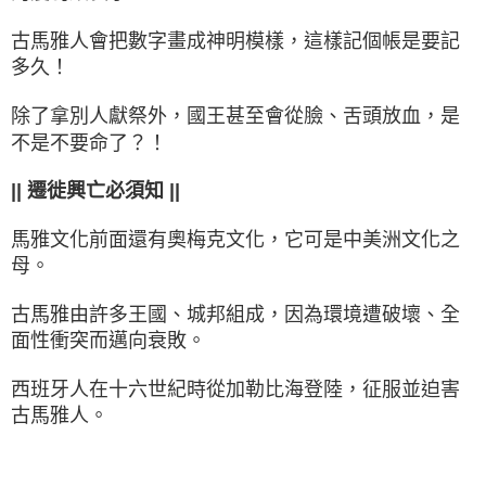
古馬雅人會把數字畫成神明模樣，這樣記個帳是要記
多久！
除了拿別人獻祭外，國王甚至會從臉、舌頭放血，是
不是不要命了？！
|| 遷徙興亡必須知 ||
馬雅文化前面還有奧梅克文化，它可是中美洲文化之
母。
古馬雅由許多王國、城邦組成，因為環境遭破壞、全
面性衝突而邁向衰敗。
西班牙人在十六世紀時從加勒比海登陸，征服並迫害
古馬雅人。