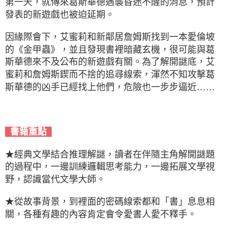
第一天，就傳來葛斯華德遇襲昏迷不醒的消息，預計
發表的新遊戲也被迫延期。
因緣際會下，艾蜜莉和新鄰居詹姆斯找到一本愛倫坡
的《金甲蟲》，並且發現書裡暗藏玄機，很可能與葛
斯華德來不及公布的新遊戲有關。為了解開謎底，艾
蜜莉和詹姆斯鍥而不捨的追尋線索，渾然不知攻擊葛
斯華德的凶手已經找上他們，危險也一步步逼近……
書籍重點
★經典文學結合推理解謎，讀者在伴隨主角解開謎題
的過程中，一邊訓練邏輯思考能力，一邊拓展文學視
野，認識當代文學大師。
★從故事背景，到裡面的密碼線索都和「書」息息相
關，各種有趣的內容肯定會令愛書人愛不釋手。