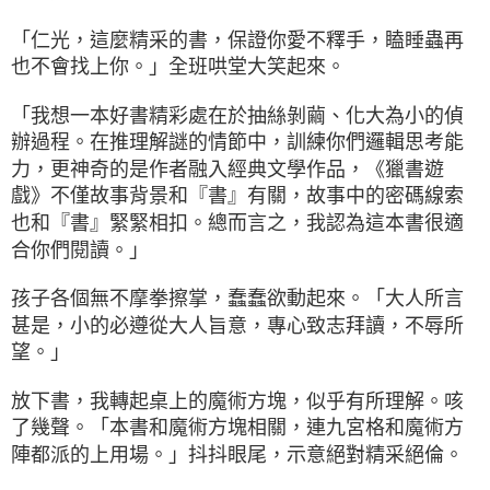
「仁光，這麼精采的書，保證你愛不釋手，瞌睡蟲再
也不會找上你。」全班哄堂大笑起來。
「我想一本好書精彩處在於抽絲剝繭、化大為小的偵
辦過程。在推理解謎的情節中，訓練你們邏輯思考能
力，更神奇的是作者融入經典文學作品，《獵書遊
戲》不僅故事背景和『書』有關，故事中的密碼線索
也和『書』緊緊相扣。總而言之，我認為這本書很適
合你們閱讀。」
孩子各個無不摩拳擦掌，蠢蠢欲動起來。「大人所言
甚是，小的必遵從大人旨意，專心致志拜讀，不辱所
望。」
放下書，我轉起桌上的魔術方塊，似乎有所理解。咳
了幾聲。「本書和魔術方塊相關，連九宮格和魔術方
陣都派的上用場。」抖抖眼尾，示意絕對精采絕倫。