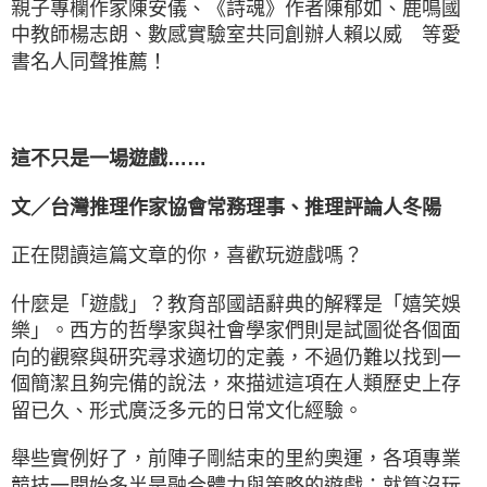
親子專欄作家陳安儀、《詩魂》作者陳郁如、鹿鳴國
中教師楊志朗、數感實驗室共同創辦人賴以威 等愛
書名人同聲推薦！
這不只是一場遊戲……
文／台灣推理作家協會常務理事、推理評論人冬陽
正在閱讀這篇文章的你，喜歡玩遊戲嗎？
什麼是「遊戲」？教育部國語辭典的解釋是「嬉笑娛
樂」。西方的哲學家與社會學家們則是試圖從各個面
向的觀察與研究尋求適切的定義，不過仍難以找到一
個簡潔且夠完備的說法，來描述這項在人類歷史上存
留已久、形式廣泛多元的日常文化經驗。
舉些實例好了，前陣子剛結束的里約奧運，各項專業
競技一開始多半是融合體力與策略的遊戲；就算沒玩