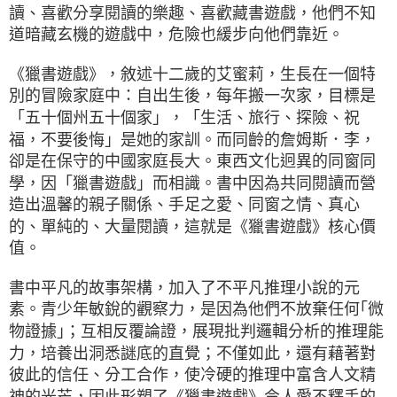
讀、喜歡分享閱讀的樂趣、喜歡藏書遊戲，他們不知
道暗藏玄機的遊戲中，危險也緩步向他們靠近。
《獵書遊戲》，敘述十二歲的艾蜜莉，生長在一個特
別的冒險家庭中：自出生後，每年搬一次家，目標是
「五十個州五十個家」，「生活、旅行、探險、祝
福，不要後悔」是她的家訓。而同齡的詹姆斯．李，
卻是在保守的中國家庭長大。東西文化迥異的同窗同
學，因「獵書遊戲」而相識。書中因為共同閱讀而營
造出溫馨的親子關係、手足之愛、同窗之情、真心
的、單純的、大量閱讀，這就是《獵書遊戲》核心價
值。
書中平凡的故事架構，加入了不平凡推理小說的元
素。青少年敏銳的觀察力，是因為他們不放棄任何｢微
物證據｣；互相反覆論證，展現批判邏輯分析的推理能
力，培養出洞悉謎底的直覺；不僅如此，還有藉著對
彼此的信任、分工合作，使冷硬的推理中富含人文精
神的光芒，因此形塑了《獵書遊戲》令人愛不釋手的