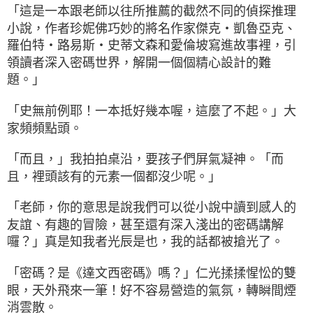
「這是一本跟老師以往所推薦的截然不同的偵探推理
小說，作者珍妮佛巧妙的將名作家傑克・凱魯亞克、
羅伯特・路易斯・史蒂文森和愛倫坡寫進故事裡，引
領讀者深入密碼世界，解開一個個精心設計的難
題。」
「史無前例耶！一本抵好幾本喔，這麼了不起。」大
家頻頻點頭。
「而且，」我拍拍桌沿，要孩子們屏氣凝神。「而
且，裡頭該有的元素一個都沒少呢。」
「老師，你的意思是說我們可以從小說中讀到感人的
友誼、有趣的冒險，甚至還有深入淺出的密碼講解
囉？」真是知我者光辰是也，我的話都被搶光了。
「密碼？是《達文西密碼》嗎？」仁光揉揉惺忪的雙
眼，天外飛來一筆！好不容易營造的氣氛，轉瞬間煙
消雲散。