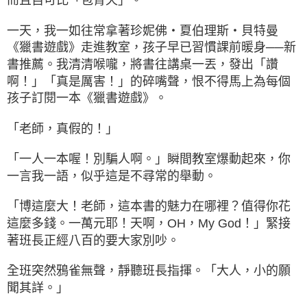
一天，我一如往常拿著珍妮佛・夏伯理斯・貝特曼
《獵書遊戲》走進教室，孩子早已習慣課前暖身──新
書推薦。我清清喉嚨，將書往講桌一丟，發出「讚
啊！」「真是厲害！」的碎嘴聲，恨不得馬上為每個
孩子訂閱一本《獵書遊戲》。
「老師，真假的！」
「一人一本喔！別騙人啊。」瞬間教室爆動起來，你
一言我一語，似乎這是不尋常的舉動。
「博這麼大！老師，這本書的魅力在哪裡？值得你花
這麼多錢。一萬元耶！天啊，OH，My God！」緊接
著班長正經八百的要大家別吵。
全班突然鴉雀無聲，靜聽班長指揮。「大人，小的願
聞其詳。」