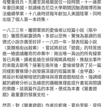
母雙重姓氏。先遷至英格蘭居住一段時間，十一歲那
年重回美國，就讀維吉尼亞大學期間因酗酒賭博而無
法繼續學業，十八歲時謊報年齡加入美國陸軍，同時
出版了個人第一本詩集。
一八三三年，離開軍旅的愛倫坡以短篇小說〈瓶中
信〉獲獎而嶄露頭角，多部以恐怖、驚悚為基調的哥
德式小說亦廣受好評。一八四一年，發表短篇小說
〈莫爾格街凶殺案〉，嘗試將前述「遊戲」的特質放
進一樁詭譎離奇的命案中：揪出唯一真凶的所有線索
皆已具備，讀者能搶在偵探揭曉真相前，推敲出事件
的來龍去脈嗎？接著在兩年後，愛倫坡發表了另一篇
同樣影響推理小說發展深遠的短篇故事〈金甲蟲〉，
將設計和破解暗號的趣味與尋寶遊戲相結合，強調細
膩的觀察分析以及縝密的邏輯推理能提升書寫與閱讀
的樂趣。這兩篇作品的本質，便成為本書《獵書遊
戲》最重要的發展支柱。
然而，對《獵書遊戲》作者珍妮佛．夏伯里斯．貝特