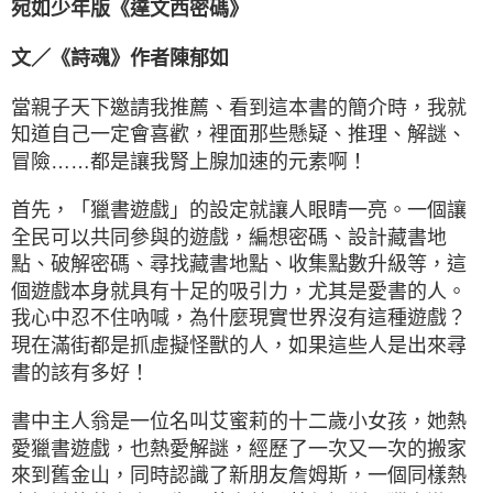
宛如少年版《達文西密碼》
文／《詩魂》作者陳郁如
當親子天下邀請我推薦、看到這本書的簡介時，我就
知道自己一定會喜歡，裡面那些懸疑、推理、解謎、
冒險……都是讓我腎上腺加速的元素啊！
首先，「獵書遊戲」的設定就讓人眼睛一亮。一個讓
全民可以共同參與的遊戲，編想密碼、設計藏書地
點、破解密碼、尋找藏書地點、收集點數升級等，這
個遊戲本身就具有十足的吸引力，尤其是愛書的人。
我心中忍不住吶喊，為什麼現實世界沒有這種遊戲？
現在滿街都是抓虛擬怪獸的人，如果這些人是出來尋
書的該有多好！
書中主人翁是一位名叫艾蜜莉的十二歲小女孩，她熱
愛獵書遊戲，也熱愛解謎，經歷了一次又一次的搬家
來到舊金山，同時認識了新朋友詹姆斯，一個同樣熱