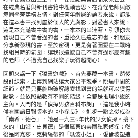
在經典名著與新刊書籍中埋頭苦思、在奇怪老師與敵
意同學旁建構友情。對任何年齡層的讀者來說，都能
在這本書中找到屬於個人的光與影；對愛書人來說，
這是本充滿書中書的書，一本本的串連著，引領你去
發現自己不曾看過的書、重拾久已遺忘的書、和朋友
分享新發現的書。至於密碼，更是有著圖靈在二戰時
找組員時的氛圍，讓我很遺憾自己不曾有過那麼有趣
的老師（不過我自己找樂子玩得超開心）。
回頭來講一下《獵書遊戲》。首先要藏一本書，然後
設計線索，上傳到網站讓大家公平競爭。跳過中間的
細節，就是只要能夠破解線索找到書的話就可以獲得
點數，並依照點數有不同的階級，全都是推理小說的
主角。入門的是「偵探男孩百科布朗」，這是我小時
候看國語日報版本的《小探長》。進步一點之後成為
「南希．德魯」，她是一九三○年代的少女偵探。接下
來的「山姆．史貝德」是很厲害的美國私家偵探；然
後是阿嘉莎．克莉絲蒂的「瑪波小姐」、愛倫坡塑造