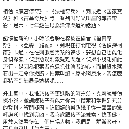
相信《魔宮傳奇》、《法櫃奇兵》，到最近《國家寶
藏》和《古墓奇兵》等一系列叫好又叫座的尋寶電
影，是六、七年級生最為津津樂道的話題。
記憶猶新的，小時候會躲在棉被裡偷看《福爾摩
斯》、《亞森．羅蘋》，到現在打開電視《名偵探柯
南》卡通，在在刺激著男孩的夢想，夢想自己也能化
身偵探家，偵辦懸疑刺激疑難問題。偵探小說能如此
流行，是因為犯案者永遠抓住讀者的心，而最終水落
石出一定令你扼腕，拍案叫絕。原來啊原來，我怎麼
都猜不到結局是這樣呢……
升上國中，我推薦孩子更進階的阿嘉莎‧克莉絲蒂偵
探小說，並訓練孩子有能力從書中搜索和掌握到充分
的資料，解開疑團。這閱讀的樂趣幾乎從一聲聲的驚
呼讚嘆中找到真凶。我喜歡跟孩子談線索、找關鍵、
用放大鏡看待每一個出場人物，我們是一群辦案者，
而且自可比「包青天」。