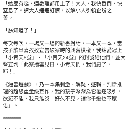
「這麼有趣，連數理都用上了！大人，我快昏倒，快
窒息了。請大人速速訂購，以解小人引領企盼之
苦。」
「朕知道了！」
每次每次，一場又一場的新書對話，一本又一本，當
孩子讀畢喜孜孜宣告破案時的興奮模樣，我總愛冠上
「小青天5號」、「小青天24號」的封號給他們，並大
聲宣判「此案撥雲見日，小青天們，我們贏了，
耶！」
《獵書遊戲》，乃一本集刺激、解疑、邏輯、判斷推
理的超級重量級巨作，我的孩子深深為它著迷吸引，
欲罷不能，我只能說「好久不見，讀你千遍也不厭
倦」。
*********