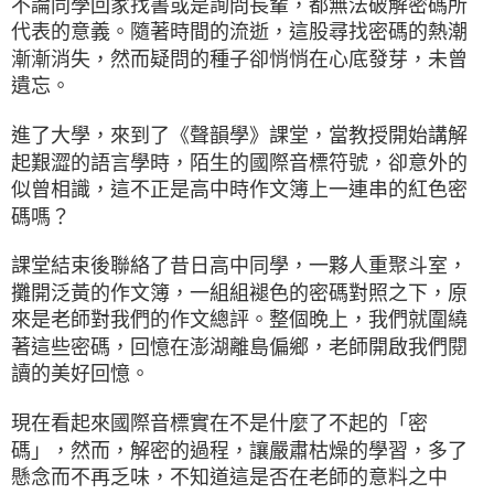
不論同學回家找書或是詢問長輩，都無法破解密碼所
代表的意義。隨著時間的流逝，這股尋找密碼的熱潮
漸漸消失，然而疑問的種子卻悄悄在心底發芽，未曾
遺忘。
進了大學，來到了《聲韻學》課堂，當教授開始講解
起艱澀的語言學時，陌生的國際音標符號，卻意外的
似曾相識，這不正是高中時作文簿上一連串的紅色密
碼嗎？
課堂結束後聯絡了昔日高中同學，一夥人重聚斗室，
攤開泛黃的作文簿，一組組褪色的密碼對照之下，原
來是老師對我們的作文總評。整個晚上，我們就圍繞
著這些密碼，回憶在澎湖離島偏鄉，老師開啟我們閱
讀的美好回憶。
現在看起來國際音標實在不是什麼了不起的「密
碼」，然而，解密的過程，讓嚴肅枯燥的學習，多了
懸念而不再乏味，不知道這是否在老師的意料之中