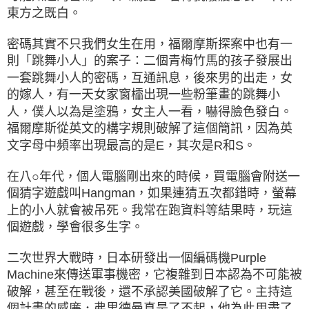
東方之既白。
密碼其實不只我們女生在用，福爾摩斯探案中也有一
則「跳舞小人」的案子：二個青梅竹馬的孩子發展出
一套跳舞小人的密碼，互通訊息，後來男的出走，女
的嫁人，有一天女家窗櫺出現一些粉筆畫的跳舞小
人，僕人以為是塗鴉，女主人一看，嚇得臉色發白。
福爾摩斯從英文的構字規則破解了這個簡訊，因為英
文字母中頻率出現最高的是E，其次是R和S。
在八○年代，個人電腦剛出來的時候，買電腦會附送一
個猜字遊戲叫Hangman，如果連猜五次都錯時，螢幕
上的小人就會被吊死。我常在跑資料等結果時，玩這
個遊戲，學會很多生字。
二次世界大戰時，日本研發出一個編碼機Purple
Machine來傳送軍事機密，它複雜到日本認為不可能被
破解，甚至在戰後，還不承認美國破解了它。主持這
個計畫的威廉．弗里德曼真是了不起，他為此用盡了