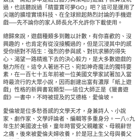
過，也該聽說過「精靈寶可夢GO」吧？這可是運用了
尖端的擴增實境科技、在全球掀起熱烈討論的手機遊
戲──先不論你的家人師長允不允許你下載使用。
總歸來說，遊戲種類多到難以計數，有你喜歡的、沒
興趣的，也肯定有從沒接觸過的，但是沉浸其中的感
受你絕對不陌生：強烈的參與感、對抗求勝的得失
心、渴望一路精進下去的決心毅力，是大多數遊戲的
魅力所在。這令人著迷不已、宛如神奇魔法的獨特要
素，在一百七十五年前被一位美國文學家試著加入當
時最流行的大眾小說，因而創建出富有濃厚「紙上遊
戲」性格的新興書寫類型──這位大師正是《獵書遊
戲》一書中，不時被提及的艾德格．愛倫坡。
愛倫坡是位多愁善感的文學天才，身兼詩人、小說
家、劇作家、文學評論者、編輯等多重身分。一八○九
年生於美國波士頓，童年時嘗受父親離家、母親辭世
之痛，後來被愛倫夫婦收養，於是冠上生父母與養父