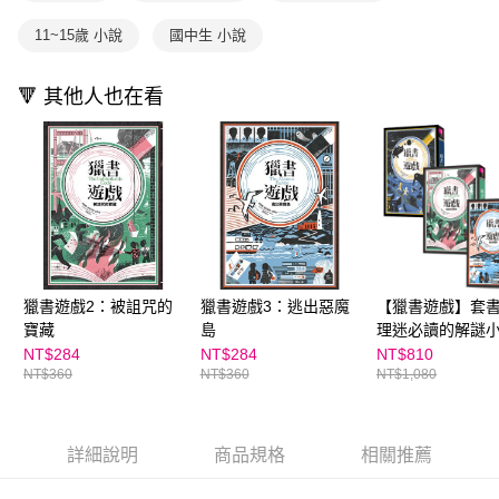
離島宅配（澎湖、金門、馬祖、小琉球；不適用於郵局i郵箱）
※ 交易是否成功請以「AFTEE先享後付 」之結帳頁面顯示為準，若有關於
資料（包含姓名、電話或地址）提供予台灣大哥大進項蒐集、處理及利用，
是否繳費成功／繳費後需取消欲退款等相關疑問，請聯繫「AFTEE先享後付
11~15歲 小說
國中生 小說
每筆NT$200
由本公司與您本人進行分期帳單所需資料之確認、核對及更正。
客戶支援中心」
https://netprotections.freshdesk.com/support/home
3.完整用戶服務條款，請詳閱以下連結：
https://oppay.tw/userRule
海外包裹航空運送
查看運費
【注意事項】
🔻 其他人也在看
１．透過由恩沛科技股份有限公司提供之「AFTEE先享後付」服務完成之交
易，需依本服務之必要範圍內提供個人資料，並將交易相關給付款項請求債
權轉讓予恩沛科技股份有限公司。
２．關於個人資料處理事宜，請瀏覽以下網址：
https://aftee.tw/terms/#terms3
３．未成年的使用者請事先徵得法定代理人或監護人之同意方可使用
「AFTEE先享後付」，若未經同意申辦者引起之損失，本公司不負相關責
任。
４．使用「AFTEE先享後付」時，將依據個別帳號之用戶狀況，依本公司即
時審查核予不同之上限額度；若仍有額度不足之情形，本公司將視審查結果
獵書遊戲2：被詛咒的
獵書遊戲3：逃出惡魔
【獵書遊戲】套
請求用戶進行身份認證。
５．嚴禁一人註冊多個帳號或使用他人資訊註冊。若發現惡意使用之情形，
寶藏
島
理迷必讀的解謎
恩沛科技股份有限公司將有權停止該用戶之使用額度並採取法律行動。
NT$284
NT$284
NT$810
NT$360
NT$360
NT$1,080
詳細說明
商品規格
相關推薦