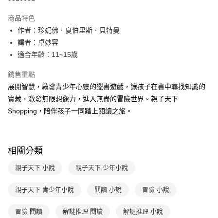
Apple Pay
商品特色
大哥付你分期
作者：珍妮佛．夏伯里斯．貝特曼
相關說明
譯者：卓妙容
【大哥付你分期使用說明】
適合年齡：11~15歲
AFTEE先享後付
1.本服務由台灣大哥大提供，台灣大哥大用戶可立即使用無須另外申請。
2.付款方式選擇「大哥付你分期」，訂單成立後會自動跳轉到大哥付的交易
相關說明
銷售重點
流程，驗證手機門號後，選擇欲分期的期數、繳款截止日，確認付款後即完
【關於「AFTEE先享後付」】
成交易。
展開智慧，啟發青少年心靈的獵書遊戲，讓孩子在書中尋找知識的
ATM付款
AFTEE先享後付是「在收到商品之後才付款」的支付方式。 讓您購物簡單
3.實際核准額度、可分期數及費用金額請依後續交易確認頁面所載為準。
寶藏，激發無限想像力，進入無盡的冒險世界。親子天下
便利好安心！
4.訂單成立30分鐘內，如未前往確認交易或遇審核未通過，訂單將自動取
１．簡單：不需註冊會員、不需綁卡、不需儲值。
Shopping，陪伴孩子一同踏上閱讀之旅。
運送方式
消。如遇「轉專審核」未通過狀況，表示未達大哥付你分期系統評分，恕無
２．便利：只要手機號碼，簡訊認證，即可結帳。
法說明評估內容。
３．安心：先確認商品／服務後，再付款。
付款後全家取貨
【繳款方式說明】
1.分期款項不併入電信帳單，「大哥付你分期」於每月結算日後寄送繳費提
每筆NT$70，滿NT$800(含以上)免運費
【「AFTEE先享後付」結帳流程】
醒簡訊。
相關分類
１．於結帳方式選擇「AFTEE先享後付」後，將跳轉至「AFTEE先享後付」
2.透過簡訊連結打開帳單後，可選擇「超商條碼／台灣大直營門市／銀行轉
付款後7-11取貨
結帳頁面，進行簡訊認證並確認金額後，即可完成結帳。
帳／街口支付／iPASS MONEY」等通路繳費。
親子天下 小說
親子天下 少年小說
２．訂單成立數日內，您將收到繳費通知簡訊。
每筆NT$70，滿NT$800(含以上)免運費
３．收到繳費通知簡訊後14天內，點擊此簡訊中的連結，可透過四大超商／
【注意事項】
ATM／網路銀行／等多元方式進行付款，方視為交易完成。
親子天下 青少年小說
閱讀 小說
冒險 小說
國內宅配/郵寄 (不適用離島、海外及郵局i郵箱)
1.本服務係由「台灣大哥大股份有限公司」（以下簡稱本公司）所提供，讓
※ 請注意：結帳手續完成當下不需立刻繳費，但若您需要取消訂單，請聯絡
用戶於交易時，得透過本服務購買商品或服務，並由商店將買賣／分期付款
每筆NT$70，滿NT$800(含以上)免運費
購買商品的店家。未經商家同意取消之訂單仍視為有效，需透過AFTEE先享
買賣價金債權讓與本公司後，依約使用本公司帳單繳交帳款。
冒險 閱讀
解謎推理 閱讀
解謎推理 小說
後付繳納相關費用。
2.基於同意付款使用「大哥付你分期」之契約關係目的，商店將以您的個人