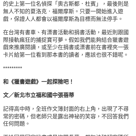
的史上第一位名偵探「奧古斯都．杜賓」，最後則是
無人不知的夏洛克．福爾摩斯。只要一開始進入遊
戲，保證人人都會以福爾摩斯為目標而無法停手。
在台灣有書車、有漂書活動和捐書活動，最近則跟國
際接軌瘋狂的捕捉寶可夢。假如我們能夠結合獵書遊
戲來推廣閱讀，或至少在捐書或漂書前在書裡夾一張
卡片給第一位看到那本書的讀者，應該也很不錯呢。
*********
和《獵書遊戲》一起探險吧！
文／新北市立福和國中張蓓蒂
記得高中時，全班作文簿封面的右上角，出現了不尋
常的密碼，但老師只是露出神祕的笑容，不回答我們
任何問題。