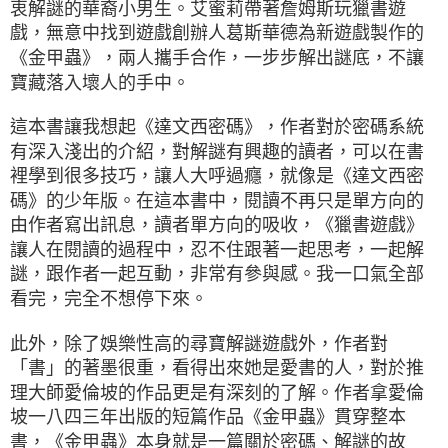
衷解謎的華裔小男生。艾蜜莉帶著詹姆斯玩獵書遊
戲，無意中找到遊戲創辦人葛斯華德為新遊戲製作的
《金甲蟲》，兩人攜手合作，一步步解出謎底，不讓
寶藏落入壞人的手中。
這本書讓我想起《達文西密碼》，作者對於密碼系統
有深入淺出的介紹，對解謎有興趣的讀者，可以在書
裡學到很多技巧，讓人大呼過癮，就像是《達文西密
碼》的少年版。在這本書中，閱讀不再只是單方向的
由作者寫出訊息，讀者單方向的吸收，《獵書遊戲》
讓人在閱讀的過程中，忍不住跟著一起思考，一起解
謎，跟作者一起互動，非常有參與感。我一口氣全部
看完，完全不想停下來。
此外，除了娛樂性高的尋寶解謎遊戲外，作者對
「書」的著墨很重，看得出來她是愛書的人，對於推
理大師愛倫坡的作品更是有深刻的了解。作者拿愛倫
坡一八四三年出版的短篇作品《金甲蟲》貫穿整本
書，《金甲蟲》本身就是一篇關於密碼、解謎的故