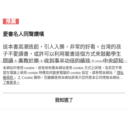
推薦
愛書名人同聲讚嘆
這本書高潮迭起，引人入勝，非常的好看。台灣的孩
子不愛讀書，或許可以利用獵書這個方式來鼓勵學生
閱讀，寓教於樂，收到事半功倍的績效。──中央認知
神經科學所教授洪蘭
本網站中使用 cookie，欲查詢有關本網站使用 cookie 方式之詳情，及若您不希
望在電腦上使用 cookie 時應如何變更電腦的 cookie 設定，請參閱本網站「
隱私
權條款
」之 Cookie 聲明。您繼續使用本網站即表示您同意本公司得按本網站使
一本集刺激、解疑、邏輯、判斷推裡的超級重量級巨
用條款之 Cookie 聲明使用 cookie。
了解更多 >
作，我的孩子深深為它著迷吸引，欲罷不能，我只能
說「好久不見，讀你千遍也不厭倦」。──彰化縣鹿鳴
我知道了
國中老師楊志朗
這本書中，閱讀不再只是單方向的由作者寫出訊息，
在閱讀的過程中，忍不住跟著一起思考，一起解謎，