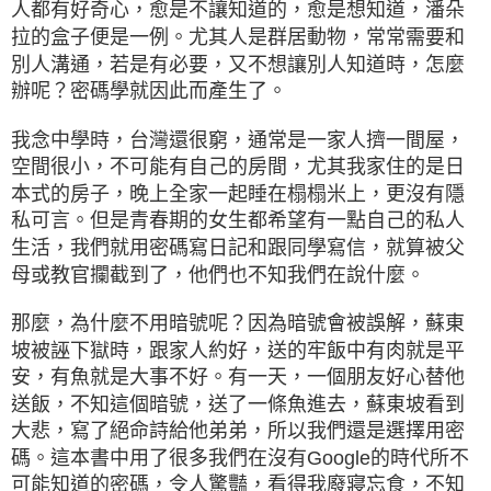
人都有好奇心，愈是不讓知道的，愈是想知道，潘朵
拉的盒子便是一例。尤其人是群居動物，常常需要和
別人溝通，若是有必要，又不想讓別人知道時，怎麼
辦呢？密碼學就因此而產生了。
我念中學時，台灣還很窮，通常是一家人擠一間屋，
空間很小，不可能有自己的房間，尤其我家住的是日
本式的房子，晚上全家一起睡在榻榻米上，更沒有隱
私可言。但是青春期的女生都希望有一點自己的私人
生活，我們就用密碼寫日記和跟同學寫信，就算被父
母或教官攔截到了，他們也不知我們在說什麼。
那麼，為什麼不用暗號呢？因為暗號會被誤解，蘇東
坡被誣下獄時，跟家人約好，送的牢飯中有肉就是平
安，有魚就是大事不好。有一天，一個朋友好心替他
送飯，不知這個暗號，送了一條魚進去，蘇東坡看到
大悲，寫了絕命詩給他弟弟，所以我們還是選擇用密
碼。這本書中用了很多我們在沒有Google的時代所不
可能知道的密碼，令人驚豔，看得我廢寢忘食，不知