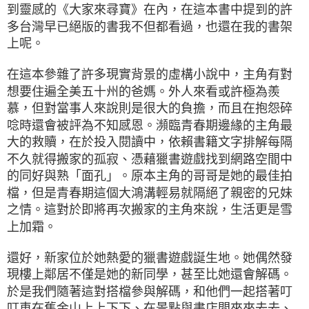
到靈感的《大家來尋寶》在內，在這本書中提到的許
多台灣早已絕版的書我不但都看過，也還在我的書架
上呢。
在這本參雜了許多現實背景的虛構小說中，主角有對
想要住遍全美五十州的爸媽。外人來看或許極為羨
慕，但對當事人來說則是很大的負擔，而且在抱怨碎
唸時還會被評為不知感恩。瀕臨青春期邊緣的主角最
大的救贖，在於投入閱讀中，依賴書籍文字排解每隔
不久就得搬家的孤寂、憑藉獵書遊戲找到網路空間中
的同好與熟「面孔」。原本主角的哥哥是她的最佳拍
檔，但是青春期這個大鴻溝輕易就隔絕了親密的兄妹
之情。這對於即將再次搬家的主角來說，生活更是雪
上加霜。
還好，新家位於她熱愛的獵書遊戲誕生地。她偶然發
現樓上鄰居不僅是她的新同學，甚至比她還會解碼。
於是我們隨著這對搭檔參與解碼，和他們一起搭著叮
叮車在舊金山上上下下、在景點與書店間來來去去、