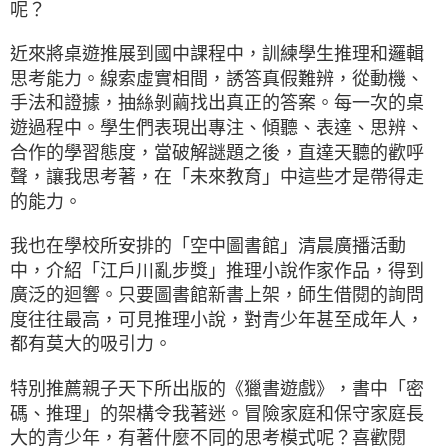
呢？
近來將桌遊推展到國中課程中，訓練學生推理和邏輯
思考能力。線索虛實相間，誘答真假難辨，從動機、
手法和證據，抽絲剝繭找出真正的答案。每一次的桌
遊過程中。學生們表現出專注、傾聽、表達、思辨、
合作的學習態度，當破解謎題之後，直達天聽的歡呼
聲，讓我思考著，在「未來教育」中這些才是帶得走
的能力。
我也在學校所安排的「空中圖書館」清晨廣播活動
中，介紹「江戶川亂步獎」推理小說作家作品，得到
廣泛的迴響。只要圖書館新書上架，師生借閱的詢問
度往往最高，可見推理小說，對青少年甚至成年人，
都有莫大的吸引力。
特別推薦親子天下所出版的《獵書遊戲》，書中「密
碼、推理」的架構令我著迷。冒險家庭和保守家庭長
大的青少年，有著什麼不同的思考模式呢？喜歡閱