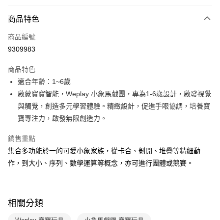
付款方式
商品特色
信用卡一次付款
商品編號
LINE Pay
9309983
Apple Pay
商品特色
大哥付你分期
適合年齡：1~6歲
相關說明
啟蒙寶寶智能，Weplay 小象馬戲團，專為1-6歲設計，啟發視覺
【大哥付你分期使用說明】
與觸覺，創造多元學習體驗。精緻設計，促進手眼協調，培養寶
AFTEE先享後付
1.本服務由台灣大哥大提供，台灣大哥大用戶可立即使用無須另外申請。
寶專注力，啟發無限創造力。
2.付款方式選擇「大哥付你分期」，訂單成立後會自動跳轉到大哥付的交易
相關說明
流程，驗證手機門號後，選擇欲分期的期數、繳款截止日，確認付款後即完
【關於「AFTEE先享後付」】
成交易。
銷售重點
ATM付款
AFTEE先享後付是「在收到商品之後才付款」的支付方式。 讓您購物簡單
3.實際核准額度、可分期數及費用金額請依後續交易確認頁面所載為準。
集合多功能於一的可愛小象家族，從卡合、剝開、堆疊等精細動
便利好安心！
4.訂單成立30分鐘內，如未前往確認交易或遇審核未通過，訂單將自動取
１．簡單：不需註冊會員、不需綁卡、不需儲值。
作，到大小、序列、數學運算等概念，亦可進行團體或競賽。
運送方式
消。如遇「轉專審核」未通過狀況，表示未達大哥付你分期系統評分，恕無
２．便利：只要手機號碼，簡訊認證，即可結帳。
法說明評估內容。
３．安心：先確認商品／服務後，再付款。
國內宅配/郵寄 (不適用離島、海外及郵局i郵箱)
【繳款方式說明】
1.分期款項不併入電信帳單，「大哥付你分期」於每月結算日後寄送繳費提
每筆NT$70，滿NT$800(含以上)免運費
【「AFTEE先享後付」結帳流程】
醒簡訊。
相關分類
１．於結帳方式選擇「AFTEE先享後付」後，將跳轉至「AFTEE先享後付」
2.透過簡訊連結打開帳單後，可選擇「超商條碼／台灣大直營門市／銀行轉
離島宅配（澎湖、金門、馬祖、小琉球；不適用於郵局i郵箱）
結帳頁面，進行簡訊認證並確認金額後，即可完成結帳。
帳／街口支付／iPASS MONEY」等通路繳費。