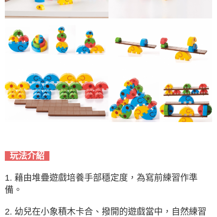
玩法介紹
1. 藉由堆疊遊戲培養手部穩定度，為寫前練習作準
備。
2. 幼兒在小象積木卡合、撥開的遊戲當中，自然練習