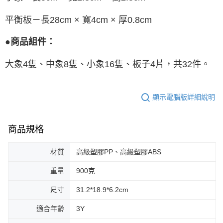
平衡板－長28cm × 寬4cm × 厚0.8cm
●商品組件：
大象4隻、中象8隻、小象16隻、板子4片，共32件。
顯示電腦版詳細說明
商品規格
材質
高級塑膠PP、高級塑膠ABS
重量
900克
尺寸
31.2*18.9*6.2cm
適合年齡
3Y