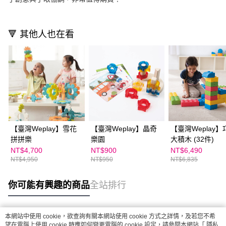
🔻 其他人也在看
【臺灣Weplay】雪花
【臺灣Weplay】晶奇
【臺灣Weplay】
拼拼樂
樂園
大積木 (32件)
NT$4,700
NT$900
NT$6,490
NT$4,950
NT$950
NT$6,835
你可能有興趣的商品
全站排行
本網站中使用 cookie，欲查詢有關本網站使用 cookie 方式之詳情，及若您不希
熱門標籤
望在電腦上使用 cookie 時應如何變更電腦的 cookie 設定，請參閱本網站「
隱私