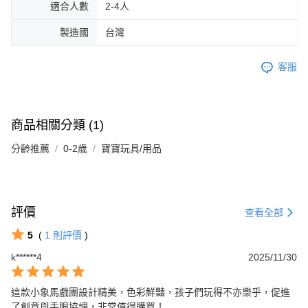
適合人數
2-4人
製造國
台灣
客服
商品相關分類 (1)
分齡推薦
0-2歲
寶寶玩具/用品
評價
查看全部
5
(
1
則評價
)
k******4
2025/11/30
這款小象馬戲團設計精美，色彩鮮豔，孩子們玩得不亦樂乎，促進
了創意與手眼協調，非常值得購買！