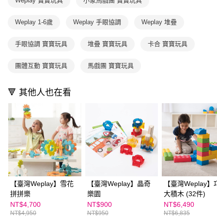
Weplay 寶寶玩具
小象馬戲團 寶寶玩具
２．訂單成立數日內，您將收到繳費通知簡訊。
每筆NT$200
３．收到繳費通知簡訊後14天內，點擊此簡訊中的連結，可透過四大超商／
【注意事項】
ATM／網路銀行／等多元方式進行付款，方視為交易完成。
Weplay 1-6歲
Weplay 手眼協調
Weplay 堆疊
1.本服務係由「台灣大哥大股份有限公司」（以下簡稱本公司）所提供，讓
※ 請注意：結帳手續完成當下不需立刻繳費，但若您需要取消訂單，請聯絡
用戶於交易時，得透過本服務購買商品或服務，並由商店將買賣／分期付款
購買商品的店家。未經商家同意取消之訂單仍視為有效，需透過AFTEE先享
買賣價金債權讓與本公司後，依約使用本公司帳單繳交帳款。
手眼協調 寶寶玩具
堆疊 寶寶玩具
卡合 寶寶玩具
後付繳納相關費用。
2.基於同意付款使用「大哥付你分期」之契約關係目的，商店將以您的個人
※ 交易是否成功請以「AFTEE先享後付 」之結帳頁面顯示為準，若有關於
資料（包含姓名、電話或地址）提供予台灣大哥大進項蒐集、處理及利用，
是否繳費成功／繳費後需取消欲退款等相關疑問，請聯繫「AFTEE先享後付
團體互動 寶寶玩具
馬戲團 寶寶玩具
由本公司與您本人進行分期帳單所需資料之確認、核對及更正。
客戶支援中心」
https://netprotections.freshdesk.com/support/home
3.完整用戶服務條款，請詳閱以下連結：
https://oppay.tw/userRule
【注意事項】
🔻 其他人也在看
１．透過由恩沛科技股份有限公司提供之「AFTEE先享後付」服務完成之交
易，需依本服務之必要範圍內提供個人資料，並將交易相關給付款項請求債
權轉讓予恩沛科技股份有限公司。
２．關於個人資料處理事宜，請瀏覽以下網址：
https://aftee.tw/terms/#terms3
３．未成年的使用者請事先徵得法定代理人或監護人之同意方可使用
「AFTEE先享後付」，若未經同意申辦者引起之損失，本公司不負相關責
任。
４．使用「AFTEE先享後付」時，將依據個別帳號之用戶狀況，依本公司即
時審查核予不同之上限額度；若仍有額度不足之情形，本公司將視審查結果
【臺灣Weplay】雪花
【臺灣Weplay】晶奇
【臺灣Weplay】
請求用戶進行身份認證。
５．嚴禁一人註冊多個帳號或使用他人資訊註冊。若發現惡意使用之情形，
拼拼樂
樂園
大積木 (32件)
恩沛科技股份有限公司將有權停止該用戶之使用額度並採取法律行動。
NT$4,700
NT$900
NT$6,490
NT$4,950
NT$950
NT$6,835