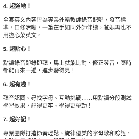
4. 超道地！
全套英文內容皆為專業外籍教師錄音配唱，發音標
準，口條清晰，一筆在手如同外師伴讀，爸媽再也不
用擔心菜英文。
5. 超貼心！
點讀錄音即錄即聽，馬上就能比對、修正發音，隨時
都能再來一遍，進步聽得見！
6. 超有趣！
聽音認圖、尋找字母、互動挑戰……用點讀分段測試
學習效果，記得更牢、學得更帶勁！
7. 超好記！
專業團隊打造節奏輕鬆、旋律優美的字母歌和唸謠，