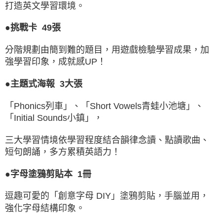
打造英文學習環境。
●挑戰卡 49張
分階規劃由簡到難的題目，用遊戲檢驗學習成果，加
強學習印象，成就感UP！
●主題式海報 3大張
「Phonics列車」、「Short Vowels青蛙小池塘」、
「Initial Sounds小鎮」，
三大學習情境依學習程度結合韻律念讀、點讀歌曲、
短句朗誦，多方累積英語力！
●字母塗鴉剪貼本 1冊
逗趣可愛的「創意字母 DIY」塗鴉剪貼，手腦並用，
強化字母結構印象。