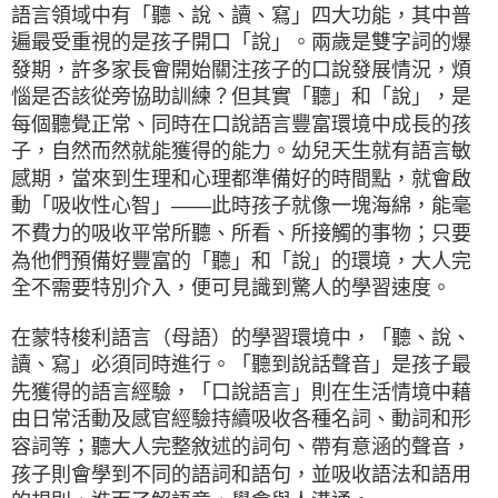
語言領域中有「聽、說、讀、寫」四大功能，其中普
遍最受重視的是孩子開口「說」。兩歲是雙字詞的爆
發期，許多家長會開始關注孩子的口說發展情況，煩
惱是否該從旁協助訓練？但其實「聽」和「說」，是
每個聽覺正常、同時在口說語言豐富環境中成長的孩
子，自然而然就能獲得的能力。幼兒天生就有語言敏
感期，當來到生理和心理都準備好的時間點，就會啟
動「吸收性心智」——此時孩子就像一塊海綿，能毫
不費力的吸收平常所聽、所看、所接觸的事物；只要
為他們預備好豐富的「聽」和「說」的環境，大人完
全不需要特別介入，便可見識到驚人的學習速度。
在蒙特梭利語言（母語）的學習環境中，「聽、說、
讀、寫」必須同時進行。「聽到說話聲音」是孩子最
先獲得的語言經驗，「口說語言」則在生活情境中藉
由日常活動及感官經驗持續吸收各種名詞、動詞和形
容詞等；聽大人完整敘述的詞句、帶有意涵的聲音，
孩子則會學到不同的語詞和語句，並吸收語法和語用