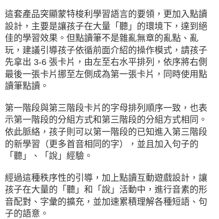
這套產品突顯蒙特梭利學習語言的要領，更加入點讀
設計，主要是讓孩子在大量「聽」的環境下，達到絕
佳的學習效果。但點讀筆不是雜亂無章的亂點、亂
玩，建議引導孩子依循前面介紹的操作模式，請孩子
先拿出 3-6 張卡片，由左至右水平排列，依序將右側
最後一張卡片挪至左側成為第一張卡片，同時使用點
讀筆點讀。
第一階段與第三階段卡片的字母排列順序一致，也表
示第一階段的分組方式和第三階段的分組方式相同。
依此脈絡，孩子則可以第一階段的已知進入第三階段
的新學習（更多首音相同的字），並且加入句子的
「聽」、「說」經驗。
經過這種秩序性的引導，加上點讀互動遊戲設計，讓
孩子在大量的「聽」和「說」活動中，進行音素的形
音配對、字彙的擴充，並加速累積理解各種短語、句
子的語意。