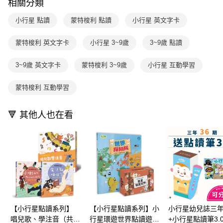
相關分類
1.分期款項不併入電信帳單，「大哥付你分期」於每月結算日後寄送繳費提
每筆NT$70，滿NT$800(含以上)免運費
【「AFTEE先享後付」結帳流程】
醒簡訊。
１．於結帳方式選擇「AFTEE先享後付」後，將跳轉至「AFTEE先享後付」
2.透過簡訊連結打開帳單後，可選擇「超商條碼／台灣大直營門市／銀行轉
小行星 點讀
蒙特梭利 點讀
小行星 英文字卡
離島宅配（澎湖、金門、馬祖、小琉球；不適用於郵局i郵箱）
結帳頁面，進行簡訊認證並確認金額後，即可完成結帳。
帳／街口支付／iPASS MONEY」等通路繳費。
２．訂單成立數日內，您將收到繳費通知簡訊。
每筆NT$200
３．收到繳費通知簡訊後14天內，點擊此簡訊中的連結，可透過四大超商／
蒙特梭利 英文字卡
小行星 3~9歲
3~9歲 點讀
【注意事項】
ATM／網路銀行／等多元方式進行付款，方視為交易完成。
1.本服務係由「台灣大哥大股份有限公司」（以下簡稱本公司）所提供，讓
※ 請注意：結帳手續完成當下不需立刻繳費，但若您需要取消訂單，請聯絡
用戶於交易時，得透過本服務購買商品或服務，並由商店將買賣／分期付款
3~9歲 英文字卡
蒙特梭利 3~9歲
小行星 互動學習
購買商品的店家。未經商家同意取消之訂單仍視為有效，需透過AFTEE先享
買賣價金債權讓與本公司後，依約使用本公司帳單繳交帳款。
後付繳納相關費用。
2.基於同意付款使用「大哥付你分期」之契約關係目的，商店將以您的個人
※ 交易是否成功請以「AFTEE先享後付 」之結帳頁面顯示為準，若有關於
蒙特梭利 互動學習
資料（包含姓名、電話或地址）提供予台灣大哥大進項蒐集、處理及利用，
是否繳費成功／繳費後需取消欲退款等相關疑問，請聯繫「AFTEE先享後付
由本公司與您本人進行分期帳單所需資料之確認、核對及更正。
客戶支援中心」
https://netprotections.freshdesk.com/support/home
3.完整用戶服務條款，請詳閱以下連結：
https://oppay.tw/userRule
🔻 其他人也在看
【注意事項】
１．透過由恩沛科技股份有限公司提供之「AFTEE先享後付」服務完成之交
易，需依本服務之必要範圍內提供個人資料，並將交易相關給付款項請求債
權轉讓予恩沛科技股份有限公司。
２．關於個人資料處理事宜，請瀏覽以下網址：
https://aftee.tw/terms/#terms3
３．未成年的使用者請事先徵得法定代理人或監護人之同意方可使用
「AFTEE先享後付」，若未經同意申辦者引起之損失，本公司不負相關責
任。
４．使用「AFTEE先享後付」時，將依據個別帳號之用戶狀況，依本公司即
【小行星點讀系列】
【小行星點讀系列】小
小行星幼兒誌三年
時審查核予不同之上限額度；若仍有額度不足之情形，本公司將視審查結果
唱兒歌、學注音（共兩
行星環遊世界點讀遊戲
+小行星點讀筆3.0
請求用戶進行身份認證。