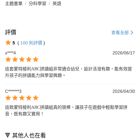
主題書單
分科學習
英語
評價
查看全部
5
(
100
則評價
)
s****4
2026/06/17
這套蒙特梭利ABC拼讀組非常適合幼兒，設計活潑有趣，能有效提
升孩子的拼讀能力與學習興趣。
C*******3
2026/04/30
這款蒙特梭利ABC拼讀組真的很棒，讓孩子在遊戲中輕鬆學習拼
音，既有趣又實用！
🔻 其他人也在看