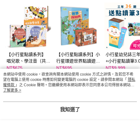
【小行星點讀系列】
【小行星點讀系列】小
小行星幼兒誌三年
唱兒歌、學注音（共兩
行星環遊世界點讀遊戲
+小行星點讀筆3.0
冊）
套組
電版)
NT$675
NT$695
NT$9,999
NT$900
NT$880
NT$19,199
本網站中使用 cookie，欲查詢有關本網站使用 cookie 方式之詳情，及若您不希
望在電腦上使用 cookie 時應如何變更電腦的 cookie 設定，請參閱本網站「
隱私
權條款
」之 Cookie 聲明。您繼續使用本網站即表示您同意本公司得按本網站使
你可能有興趣的商品
全站排行
用條款之 Cookie 聲明使用 cookie。
了解更多 >
我知道了
熱門標籤