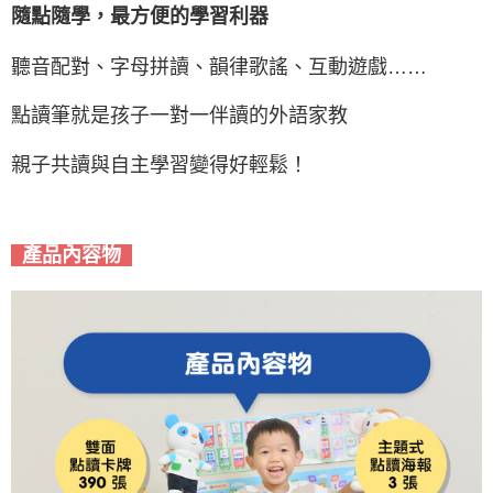
隨點隨學，最方便的學習利器
聽音配對、字母拼讀、韻律歌謠、互動遊戲……
點讀筆就是孩子一對一伴讀的外語家教
親子共讀與自主學習變得好輕鬆！
產品內容物