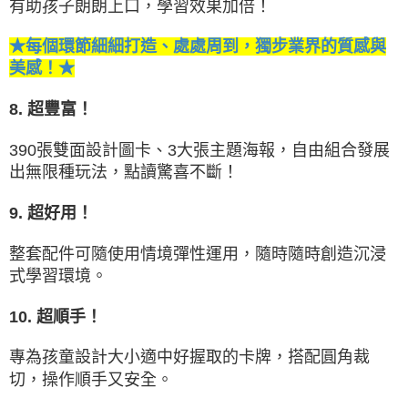
有助孩子朗朗上口，學習效果加倍！
★每個環節細細打造、處處周到，獨步業界的質感與
美感！★
8. 超豐富！
390張雙面設計圖卡、3大張主題海報，自由組合發展
出無限種玩法，點讀驚喜不斷！
9. 超好用！
整套配件可隨使用情境彈性運用，隨時隨時創造沉浸
式學習環境。
10. 超順手！
專為孩童設計大小適中好握取的卡牌，搭配圓角裁
切，操作順手又安全。