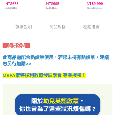
冊）
套組
電版)
NT$675
NT$695
NT$9,999
５．嚴禁一人註冊多個帳號或使用他人資訊註冊。若發現惡意使用之情形，
NT$900
NT$880
NT$19,199
恩沛科技股份有限公司將有權停止該用戶之使用額度並採取法律行動。
詳細說明
商品規格
相關推薦
店長公告
此商品需配合點讀筆使用，若您未持有點讀筆，建議
您另行加購>>
MEFA蒙特梭利教育發展學會 專業授權！