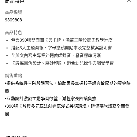
商品特色
信用卡一次付款
商品編號
信用卡分期付款
9309808
3 期 0 利率 每期
NT$999
21家銀行
商品特色
6 期 0 利率 每期
NT$499
21家銀行
合作金庫商業銀行
第一商業銀行
包含390張雙面圖卡與卡牌，涵蓋三階段蒙氏教學進度
華南商業銀行
彰化商業銀行
合作金庫商業銀行
第一商業銀行
LINE Pay
搭配3大主題海報、字母塗鴉剪貼本及完整教案說明書
上海商業儲蓄銀行
台北富邦商業銀行
華南商業銀行
彰化商業銀行
國泰世華商業銀行
兆豐國際商業銀行
全英文內容由專業外籍教師錄音，發音標準清晰
Apple Pay
上海商業儲蓄銀行
台北富邦商業銀行
臺灣中小企業銀行
台中商業銀行
卡牌採圓角設計、磨砂印刷，適合幼兒操作與觸覺學習
國泰世華商業銀行
兆豐國際商業銀行
匯豐（台灣）商業銀行
華泰商業銀行
大哥付你分期
臺灣中小企業銀行
台中商業銀行
聯邦商業銀行
遠東國際商業銀行
銷售重點
相關說明
匯豐（台灣）商業銀行
華泰商業銀行
元大商業銀行
永豐商業銀行
•提供系統性三階段學習法，協助家長掌握孩子語言敏感期的黃金時
聯邦商業銀行
遠東國際商業銀行
【大哥付你分期使用說明】
玉山商業銀行
星展（台灣）商業銀行
AFTEE先享後付
1.本服務由台灣大哥大提供，台灣大哥大用戶可立即使用無須另外申請。
元大商業銀行
永豐商業銀行
機
台新國際商業銀行
中國信託商業銀行
2.付款方式選擇「大哥付你分期」，訂單成立後會自動跳轉到大哥付的交易
相關說明
玉山商業銀行
星展（台灣）商業銀行
•互動設計激發主動學習欲望，減輕家長陪讀負擔
流程，驗證手機門號後，選擇欲分期的期數、繳款截止日，確認付款後即完
台灣樂天信用卡公司
【關於「AFTEE先享後付」】
台新國際商業銀行
中國信託商業銀行
成交易。
•390張卡片與多元玩法創造沉浸式英語環境，確保聽說讀寫全面發
ATM付款
AFTEE先享後付是「在收到商品之後才付款」的支付方式。 讓您購物簡單
台灣樂天信用卡公司
3.實際核准額度、可分期數及費用金額請依後續交易確認頁面所載為準。
便利好安心！
展
4.訂單成立30分鐘內，如未前往確認交易或遇審核未通過，訂單將自動取
１．簡單：不需註冊會員、不需綁卡、不需儲值。
運送方式
消。如遇「轉專審核」未通過狀況，表示未達大哥付你分期系統評分，恕無
２．便利：只要手機號碼，簡訊認證，即可結帳。
法說明評估內容。
３．安心：先確認商品／服務後，再付款。
國內宅配/郵寄 (不適用離島、海外及郵局i郵箱)
【繳款方式說明】