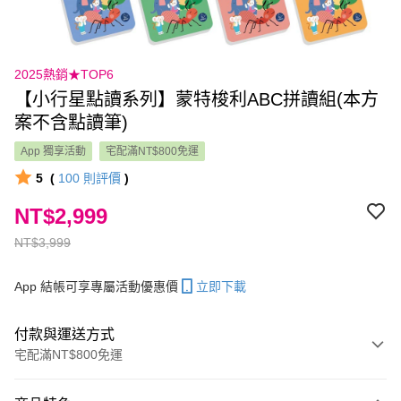
2025熱銷★TOP6
【小行星點讀系列】蒙特梭利ABC拼讀組(本方
案不含點讀筆)
App 獨享活動
宅配滿NT$800免運
5
(
100
則評價
)
NT$2,999
NT$3,999
App 結帳可享專屬活動優惠價
立即下載
付款與運送方式
宅配滿NT$800免運
付款方式