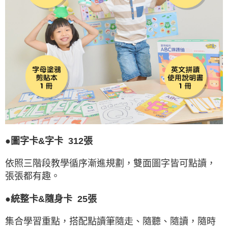
●圖字卡&字卡 312張
依照三階段教學循序漸進規劃，雙面圖字皆可點讀，
張張都有趣。
●統整卡&隨身卡 25張
集合學習重點，搭配點讀筆隨走、隨聽、隨讀，隨時