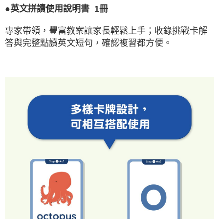
●英文拼讀使用說明書 1冊
專家帶領，豐富教案讓家長輕鬆上手；收錄挑戰卡解
答與完整點讀英文短句，確認複習都方便。