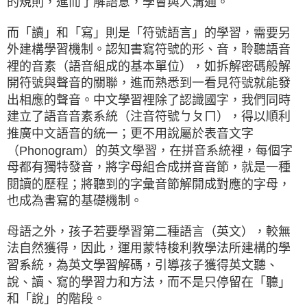
的規則，進而了解語意，學會與人溝通。
而「讀」和「寫」則是「符號語言」的學習，需要另
外建構學習機制。認知書寫符號的形、音，聆聽語音
裡的音素（語音組成的基本單位），如拆解密碼般解
開符號與聲音的關聯，進而熟悉到一看見符號就能發
出相應的聲音。中文學習裡除了認識國字，我們同時
建立了語音音素系統（注音符號ㄅㄆㄇ），得以順利
推廣中文語音的統一；更不用說屬於表音文字
（Phonogram）的英文學習，在拼音系統裡，每個字
母都有獨特發音，將字母組合成拼音音節，就是一種
閱讀的歷程；將聽到的字彙音節解開成對應的字母，
也成為書寫的基礎機制。
母語之外，孩子若要學習第二種語言（英文），較無
法自然獲得，因此，運用蒙特梭利教學法所建構的學
習系統，為英文學習解碼，引導孩子獲得英文聽、
說、讀、寫的學習力和方法，而不是只停留在「聽」
和「說」的階段。