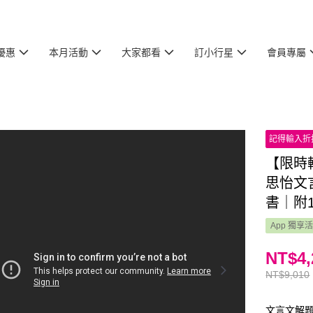
優惠
本月活動
大家都看
訂小行星
會員專屬
記得輸入折
【限時
思怡文
書｜附
App 獨享
NT$4,
NT$9,010
文言文解題