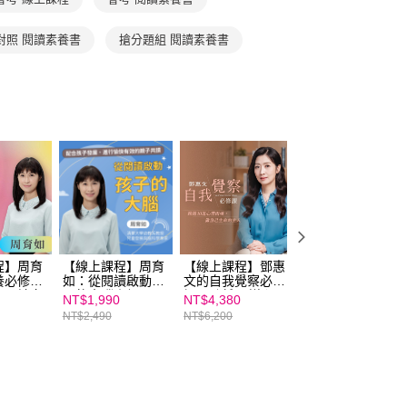
項】
恩沛科技股份有限公司提供之「AFTEE先享後付」服務完成之
對照 閱讀素養書
搶分題組 閱讀素養書
依本服務之必要範圍內提供個人資料，並將交易相關給付款項請
讓予恩沛科技股份有限公司。
個人資料處理事宜，請瀏覽以下網址：
ee.tw/terms/#terms3
年的使用者請事先徵得法定代理人或監護人之同意方可使用
E先享後付」，若未經同意申辦者引起之損失，本公司不負相關責
AFTEE先享後付」時，將依據個別帳號之用戶狀況，依本公司
核予不同之上限額度；若仍有額度不足之情形，本公司將視審查
用戶進行身份認證。
一人註冊多個帳號或使用他人資訊註冊。若發現惡意使用之情
科技股份有限公司將有權停止該用戶之使用額度並採取法律行
程】周育
【線上課程】周育
【線上課程】鄧惠
【線上課程】周育
養必修系
如：從閱讀啟動孩
文的自我覺察必修
如：12堂課打造
力ｘ社交
子的大腦｜親子天
課：跨越10道心理
子的課業力｜親子
NT$1,990
NT$4,380
NT$2,990
力ｘ課業
下線上學校
困境，做自己生命
天下線上學校
NT$2,490
NT$6,200
NT$3,800
天下線上
的主人｜親子天下
線上學校