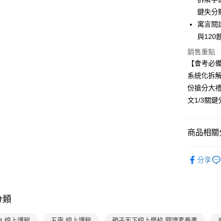
大哥付你
鍵失分
相關說明
【大哥付
寓言閱
AFTEE先
1.本服務
與12
2.付款方
相關說明
流程，驗
銷售重點
【關於「A
ATM付款
完成交易
AFTEE
【會考必
3.實際核
便利好安
系統化拆解
4.訂單成
１．簡單
消。如遇
份搶分大
２．便利
運送方式
無法說明
３．安心
文1/3關
【繳款方
國內宅配/
1.分期款
【「AFT
醒簡訊。
每筆NT$7
１．於結帳
2.透過簡
商品相關分
付」結帳
帳／街口支
離島宅配
２．訂單
３．收到繳
分齡推薦
每筆NT$2
【注意事
／ATM／
分享
1.本服務
※ 請注意
用戶於交
絡購買商品
款買賣價
先享後付
2.基於同
※ 交易是
分類
資料（包
是否繳費成
用，由本
付客戶支
3.完整用
怡 線上課程
五南 線上課程
親子天下線上學校 閱讀素養書