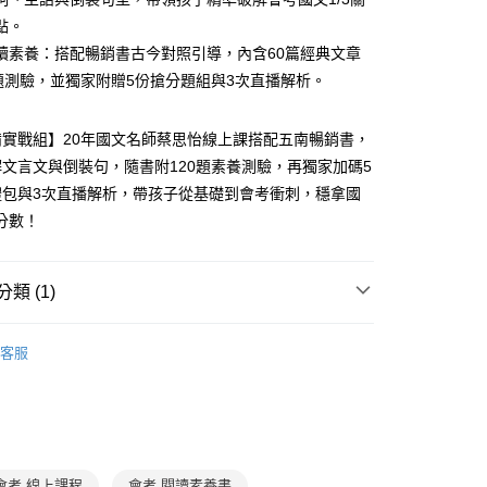
分期
點。
你分期使用說明】
讀素養：搭配暢銷書古今對照引導，內含60篇經典文章
享後付
由台灣大哥大提供，台灣大哥大用戶可立即使用無須另外申請。
0題測驗，並獨家附贈5份搶分題組與3次直播解析。
式選擇「大哥付你分期」，訂單成立後會自動跳轉到大哥付的交易
證手機門號後，選擇欲分期的期數、繳款截止日，確認付款後即
FTEE先享後付」】
。
先享後付是「在收到商品之後才付款」的支付方式。 讓您購物簡單
備實戰組】20年國文名師蔡思怡線上課搭配五南暢銷書，
准額度、可分期數及費用金額請依後續交易確認頁面所載為準。
心！
文言文與倒裝句，隨書附120題素養測驗，再獨家加碼5
立30分鐘內，如未前往確認交易或遇審核未通過，訂單將自動取
：不需註冊會員、不需綁卡、不需儲值。
「轉專審核」未通過狀況，表示未達大哥付你分期系統評分，恕
禮包與3次直播解析，帶孩子從基礎到會考衝刺，穩拿國
：只要手機號碼，簡訊認證，即可結帳。
評估內容。
：先確認商品／服務後，再付款。
鍵分數！
式說明】
郵寄 (不適用離島、海外及郵局i郵箱)
項不併入電信帳單，「大哥付你分期」於每月結算日後寄送繳費提
EE先享後付」結帳流程】
0，滿NT$800(含以上)免運費
方式選擇「AFTEE先享後付」後，將跳轉至「AFTEE先享後
訊連結打開帳單後，可選擇「超商條碼／台灣大直營門市／銀行轉
類 (1)
頁面，進行簡訊認證並確認金額後，即可完成結帳。
付／iPASS MONEY」等通路繳費。
（澎湖、金門、馬祖、小琉球；不適用於郵局i郵箱）
成立數日內，您將收到繳費通知簡訊。
費通知簡訊後14天內，點擊此簡訊中的連結，可透過四大超商
7-12歲
線上課程
00
項】
網路銀行／等多元方式進行付款，方視為交易完成。
客服
係由「台灣大哥大股份有限公司」（以下簡稱本公司）所提供，讓
：結帳手續完成當下不需立刻繳費，但若您需要取消訂單，請聯
易時，得透過本服務購買商品或服務，並由商店將買賣／分期付
的店家。未經商家同意取消之訂單仍視為有效，需透過AFTEE
金債權讓與本公司後，依約使用本公司帳單繳交帳款。
繳納相關費用。
意付款使用「大哥付你分期」之契約關係目的，商店將以您的個人
否成功請以「AFTEE先享後付 」之結帳頁面顯示為準，若有關於
含姓名、電話或地址）提供予台灣大哥大進項蒐集、處理及利
功／繳費後需取消欲退款等相關疑問，請聯繫「AFTEE先享後
公司與您本人進行分期帳單所需資料之確認、核對及更正。
援中心」
https://netprotections.freshdesk.com/support/home
戶服務條款，請詳閱以下連結：
https://oppay.tw/userRule
會考 線上課程
會考 閱讀素養書