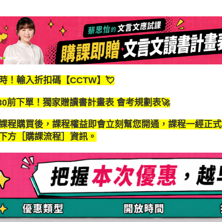
時！輸入折扣碼【CCTW
】💘
/30前下單！獨家贈讀書計畫表 會考規劃表🚀
課程購買後，課程權益即會立刻幫您開通，課程一經正式
下方［購課流程］資訊。