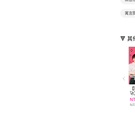
寓言
🔻 
【

文
NT
導
NT
考
｜
校