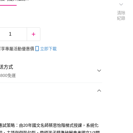
清除
紀錄
帳可享專屬活動優惠價
立即下載
送方式
800免運
次付款
應試策略：由20年國文名師蔡思怡階梯式授課，系統化
詞、主語與倒裝句型，帶領孩子精準破解會考國文1/3關