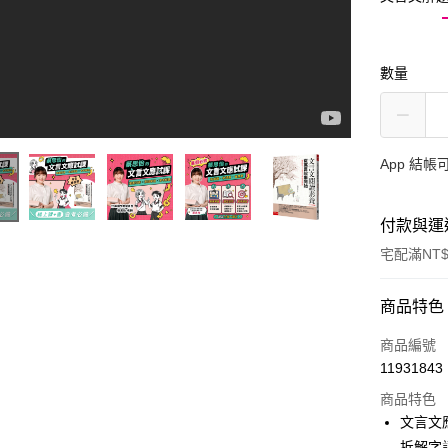
數量
App 結
付款與運
宅配滿NT$
付款方式
商品特色
信用卡一
商品編號
11931843
LINE Pay
商品特色
Apple Pay
文言文
拆解字