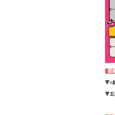
套
🔻
🔻
五