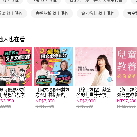
【注意事
１．透過由
閱讀 線上課程
直播解析 線上課程
會考衝刺 線上課程
古今
交易，需
求債權轉
２．關於
https://aft
其他人也在看
３．未成
「AFTE
任。
４．使用「
即時審查
結果請求
５．嚴禁
形，恩沛
動。
限時優惠38折
【國文必修🎯雙課
【線上課程】蔡璧
【線上課
】蔡思怡的文言
方案】林怡辰的作
名的七堂莊子情感
如兒童教
應試課｜動畫引
文升級課+蔡思怡
學：重返莊子與詩
列：情緒
$3,350
NT$7,350
NT$2,990
NT$7,280
 x 系統學習 x 會
文言文應試線上課
歌經典，在愛裡獲
力ｘ閱讀
$8,600
NT$17,400
NT$3,800
NT$15,200
解題｜線上課程
程｜親子天下線上
得重生｜親子天下
力｜親子
親子天下線上學
學校
線上學校
學校