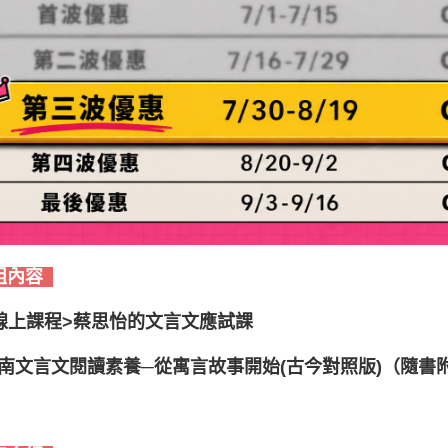
組內容
<線上課程>
蔡思怡的文言文應試課
南文言文閱讀素養─從寓言故事開始(古今對照版)（隨書