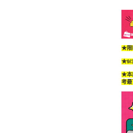
★限
★9
★本
考最