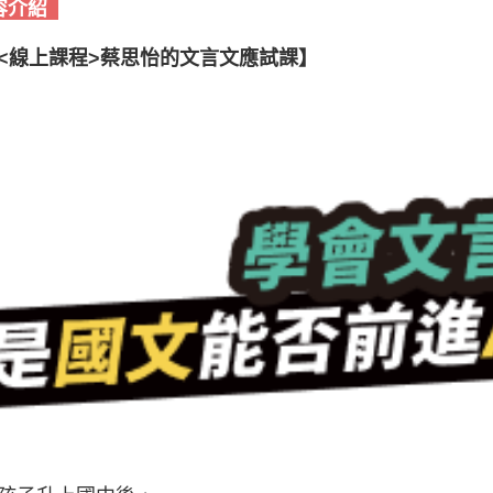
容介紹
<線上課程>
蔡思怡的文言文應試課
】