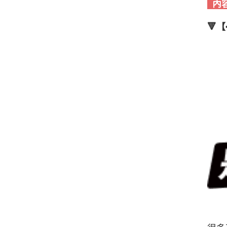
內
🔻
【