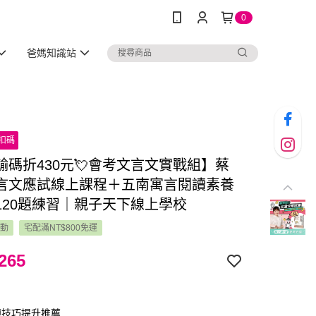
0
爸媽知識站
扣碼
輸碼折430元💘會考文言文實戰組】蔡
言文應試線上課程＋五南寓言閱讀素養
120題練習｜親子天下線上學校
活動
宅配滿NT$800免運
265
技巧提升推薦...