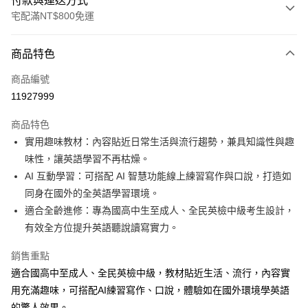
付款與運送方式
宅配滿NT$800免運
付款方式
商品特色
信用卡一次付款
商品編號
LINE Pay
11927999
Apple Pay
商品特色
大哥付你分期
實用趣味教材：內容貼近日常生活與流行趨勢，兼具知識性與趣
相關說明
味性，讓英語學習不再枯燥。
【大哥付你分期使用說明】
AI 互動學習：可搭配 AI 智慧功能線上練習寫作與口說，打造如
AFTEE先享後付
1.本服務由台灣大哥大提供，台灣大哥大用戶可立即使用無須另外申請。
同身在國外的全英語學習環境。
2.付款方式選擇「大哥付你分期」，訂單成立後會自動跳轉到大哥付的交易
相關說明
流程，驗證手機門號後，選擇欲分期的期數、繳款截止日，確認付款後即完
適合全齡進修：專為國高中生至成人、全民英檢中級考生設計，
【關於「AFTEE先享後付」】
成交易。
ATM付款
AFTEE先享後付是「在收到商品之後才付款」的支付方式。 讓您購物簡單
有效全方位提升英語聽說讀寫實力。
3.實際核准額度、可分期數及費用金額請依後續交易確認頁面所載為準。
便利好安心！
4.訂單成立30分鐘內，如未前往確認交易或遇審核未通過，訂單將自動取
１．簡單：不需註冊會員、不需綁卡、不需儲值。
銷售重點
運送方式
消。如遇「轉專審核」未通過狀況，表示未達大哥付你分期系統評分，恕無
２．便利：只要手機號碼，簡訊認證，即可結帳。
法說明評估內容。
適合國高中至成人、全民英檢中級，教材貼近生活、流行，內容實
３．安心：先確認商品／服務後，再付款。
國內宅配/郵寄 (不適用離島、海外及郵局i郵箱)
【繳款方式說明】
用充滿趣味，可搭配AI練習寫作、口說，體驗如在國外環境學英語
1.分期款項不併入電信帳單，「大哥付你分期」於每月結算日後寄送繳費提
每筆NT$70，滿NT$800(含以上)免運費
【「AFTEE先享後付」結帳流程】
的驚人效果。
醒簡訊。