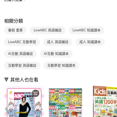
１．於結帳方式選擇「AFTEE先享後付」後，將跳轉至「AFTEE先享後付」
2.透過簡訊連結打開帳單後，可選擇「超商條碼／台灣大直營門市／銀行轉
結帳頁面，進行簡訊認證並確認金額後，即可完成結帳。
帳／街口支付／iPASS MONEY」等通路繳費。
２．訂單成立數日內，您將收到繳費通知簡訊。
３．收到繳費通知簡訊後14天內，點擊此簡訊中的連結，可透過四大超商／
【注意事項】
相關分類
ATM／網路銀行／等多元方式進行付款，方視為交易完成。
1.本服務係由「台灣大哥大股份有限公司」（以下簡稱本公司）所提供，讓
※ 請注意：結帳手續完成當下不需立刻繳費，但若您需要取消訂單，請聯絡
用戶於交易時，得透過本服務購買商品或服務，並由商店將買賣／分期付款
購買商品的店家。未經商家同意取消之訂單仍視為有效，需透過AFTEE先享
暑假 書單
LiveABC 英語雜誌
LiveABC 知識讀本
買賣價金債權讓與本公司後，依約使用本公司帳單繳交帳款。
後付繳納相關費用。
2.基於同意付款使用「大哥付你分期」之契約關係目的，商店將以您的個人
※ 交易是否成功請以「AFTEE先享後付 」之結帳頁面顯示為準，若有關於
資料（包含姓名、電話或地址）提供予台灣大哥大進項蒐集、處理及利用，
LiveABC 互動學習
成人 英語雜誌
成人 知識讀本
是否繳費成功／繳費後需取消欲退款等相關疑問，請聯繫「AFTEE先享後付
由本公司與您本人進行分期帳單所需資料之確認、核對及更正。
客戶支援中心」
https://netprotections.freshdesk.com/support/home
3.完整用戶服務條款，請詳閱以下連結：
https://oppay.tw/userRule
AI互動 英語雜誌
AI互動 知識讀本
【注意事項】
１．透過由恩沛科技股份有限公司提供之「AFTEE先享後付」服務完成之交
互動學習 英語雜誌
互動學習 知識讀本
易，需依本服務之必要範圍內提供個人資料，並將交易相關給付款項請求債
權轉讓予恩沛科技股份有限公司。
２．關於個人資料處理事宜，請瀏覽以下網址：
🔻 其他人也在看
https://aftee.tw/terms/#terms3
３．未成年的使用者請事先徵得法定代理人或監護人之同意方可使用
「AFTEE先享後付」，若未經同意申辦者引起之損失，本公司不負相關責
任。
４．使用「AFTEE先享後付」時，將依據個別帳號之用戶狀況，依本公司即
時審查核予不同之上限額度；若仍有額度不足之情形，本公司將視審查結果
請求用戶進行身份認證。
５．嚴禁一人註冊多個帳號或使用他人資訊註冊。若發現惡意使用之情形，