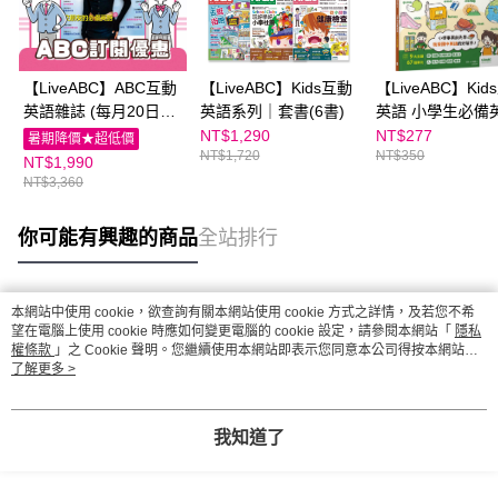
【LiveABC】ABC互動
【LiveABC】Kids互動
【LiveABC】Kid
英語雜誌 (每月20日起
英語系列｜套書(6書)
英語 小學生必備
寄送下月雜誌)
1200字
NT$1,290
NT$277
暑期降價★超低價
NT$1,720
NT$350
NT$1,990
NT$3,360
你可能有興趣的商品
全站排行
本網站中使用 cookie，欲查詢有關本網站使用 cookie 方式之詳情，及若您不希
熱門標籤
望在電腦上使用 cookie 時應如何變更電腦的 cookie 設定，請參閱本網站「
隱私
權條款
」之 Cookie 聲明。您繼續使用本網站即表示您同意本公司得按本網站使
用條款之 Cookie 聲明使用 cookie。
了解更多 >
我知道了