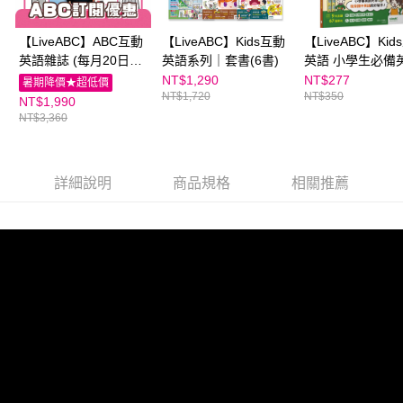
恩沛科技股份有限公司將有權停止該用戶之使用額度並採取法律行動。
【LiveABC】ABC互動
【LiveABC】Kids互動
【LiveABC】Kid
英語雜誌 (每月20日起
英語系列｜套書(6書)
英語 小學生必備
寄送下月雜誌)
1200字
NT$1,290
NT$277
暑期降價★超低價
NT$1,720
NT$350
NT$1,990
NT$3,360
詳細說明
商品規格
相關推薦