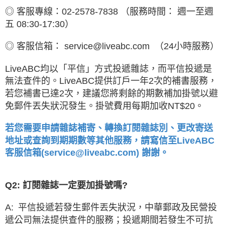
◎
客服專線：02-2578-7838
（服務時間： 週一至週
五 08:30-17:30）
◎ 客服信箱： service@liveabc.com
（24小時服務）
LiveABC均以「平信」方式投遞雜誌，而平信投遞是
無法查件的。LiveABC提供訂戶一年2次的補書服務，
若您補書已達2次，建議您將剩餘的期數補加掛號以避
免郵件丟失狀況發生。掛號費用每期加收NT$20。
若您需要申請雜誌補寄、轉換訂閱雜誌別、更改寄送
地址或查詢到期期數等其他服務，請寫信至LiveABC
客服信箱(service@liveabc.com) 謝謝。
Q2: 訂閱雜誌一定要加掛號嗎?
A: 平信投遞若發生郵件丟失狀況，中華郵政及民營投
遞公司無法提供查件的服務；投遞期間若發生不可抗