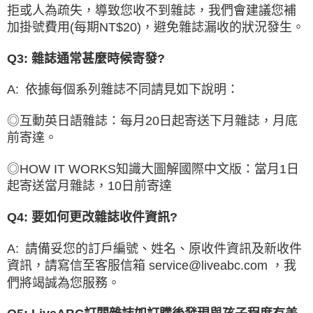
拒或人為疏失，導致您收不到雜誌，我們會建議您補
加掛號費用(每期NT$20)，避免雜誌漏收的狀況發生。
Q3: 雜誌通常甚麼時候寄發?
A: 依據每個系列雜誌不同請見如下說明：
◎互動英日語雜誌：每月20日起寄送下月雜誌，月底
前寄達。
◎HOW IT WORKS知識大圖解國際中文版：當月1日
起寄送當月雜誌，10日前寄達
Q4: 要如何更改雜誌收件資訊?
A: 請備妥您的訂戶編號、姓名、原收件資訊及新收件
資訊，請寫信至客服信箱 service@liveabc.com ，我
們將竭誠為您服務。