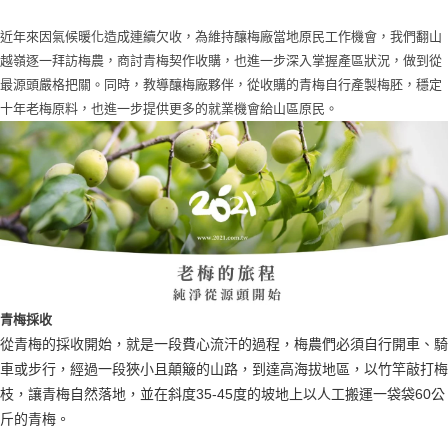
近年來因氣候暖化造成連續欠收，為維持釀梅廠當地原民工作機會，我們翻山
越嶺逐一拜訪梅農，商討青梅契作收購，也進一步深入掌握產區狀況，做到從
最源頭嚴格把關。同時，教導釀梅廠夥伴，從收購的青梅自行產製梅胚，穩定
十年老梅原料，也進一步提供更多的就業機會給山區原民。
青梅採收
從青梅的採收開始，就是一段費心流汗的過程，梅農們必須自行開車、騎
車或步行，經過一段狹小且顛簸的山路，到達高海拔地區，以竹竿敲打梅
枝，讓青梅自然落地，並在斜度35-45度的坡地上以人工搬運一袋袋60公
斤的青梅。