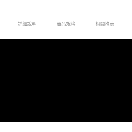
12g*2包〉
肉12g*2包〉
包〉
詳細說明
商品規格
相關推薦