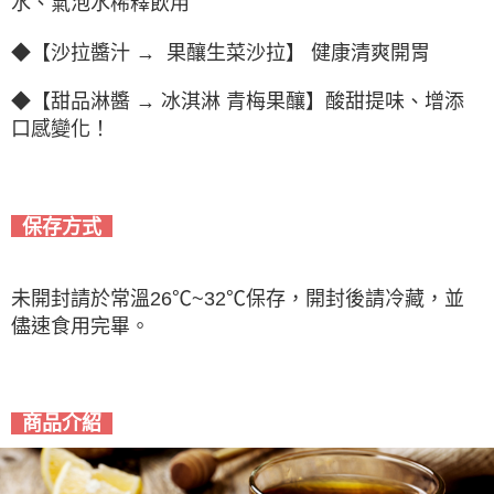
水、氣泡水稀釋飲用
◆【沙拉醬汁 → 果釀生菜沙拉】 健康清爽開胃
◆【甜品淋醬 → 冰淇淋 青梅果釀】酸甜提味、增添
口感變化！
保存方式
未開封請於常溫26℃~32℃保存，開封後請冷藏，並
儘速食用完畢。
商品介紹