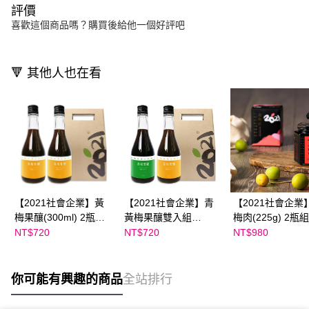
評價
喜歡這個商品嗎？購買後給他一個好評吧
🔻 其他人也在看
【2021社會企業】黃
【2021社會企業】青
【2021社會企業
梅果釀(300ml) 2瓶組
黃梅果釀雙入組
梅肉(225g) 2瓶
〈獨家贈: 老梅肉
(300ml)〈獨家贈: 老梅
家贈: 老梅肉12g*
NT$720
NT$720
NT$980
12g*2包〉
肉12g*2包〉
包〉
你可能有興趣的商品
全站排行