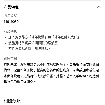
付款方式
商品特色
信用卡一次付款
商品編號
LINE Pay
11919080
Apple Pay
商品特色
大哥付你分期
加入獨家秘方「陳年梅湯」與「陳年巴薩米克醋」
相關說明
散發獨特香氣與溫潤微酸的濃郁感
【大哥付你分期使用說明】
可作為餐點佐醬、甜品裝點。
AFTEE先享後付
1.本服務由台灣大哥大提供，台灣大哥大用戶可立即使用無須另外申請。
2.付款方式選擇「大哥付你分期」，訂單成立後會自動跳轉到大哥付的交易
相關說明
銷售重點
流程，驗證手機門號後，選擇欲分期的期數、繳款截止日，確認付款後即完
【關於「AFTEE先享後付」】
成交易。
青梅果釀、黃梅果釀是以不同成熟度的梅子，全果製作而成的濃縮
ATM付款
AFTEE先享後付是「在收到商品之後才付款」的支付方式。 讓您購物簡單
3.實際核准額度、可分期數及費用金額請依後續交易確認頁面所載為準。
梅釀，完整保留了梅子豐富的營養與鹼基成分，可直接加水或氣泡
便利好安心！
4.訂單成立30分鐘內，如未前往確認交易或遇審核未通過，訂單將自動取
１．簡單：不需註冊會員、不需綁卡、不需儲值。
水稀釋飲用，更能夠化成天然佐醬、拌醬，甚至入菜料理，創造別
運送方式
消。如遇「轉專審核」未通過狀況，表示未達大哥付你分期系統評分，恕無
２．便利：只要手機號碼，簡訊認證，即可結帳。
法說明評估內容。
具特色的梅子滿漢全席！
３．安心：先確認商品／服務後，再付款。
國內宅配/郵寄 (不適用離島、海外及郵局i郵箱)
【繳款方式說明】
1.分期款項不併入電信帳單，「大哥付你分期」於每月結算日後寄送繳費提
每筆NT$70，滿NT$800(含以上)免運費
【「AFTEE先享後付」結帳流程】
醒簡訊。
１．於結帳方式選擇「AFTEE先享後付」後，將跳轉至「AFTEE先享後付」
2.透過簡訊連結打開帳單後，可選擇「超商條碼／台灣大直營門市／銀行轉
結帳頁面，進行簡訊認證並確認金額後，即可完成結帳。
相關分類
帳／街口支付／iPASS MONEY」等通路繳費。
２．訂單成立數日內，您將收到繳費通知簡訊。