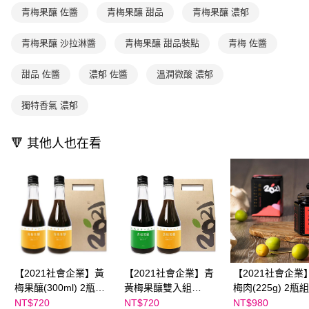
３．收到繳費通知簡訊後14天內，點擊此簡訊中的連結，可透過四大超商／
青梅果釀 佐醬
青梅果釀 甜品
青梅果釀 濃郁
【注意事項】
ATM／網路銀行／等多元方式進行付款，方視為交易完成。
1.本服務係由「台灣大哥大股份有限公司」（以下簡稱本公司）所提供，讓
※ 請注意：結帳手續完成當下不需立刻繳費，但若您需要取消訂單，請聯絡
用戶於交易時，得透過本服務購買商品或服務，並由商店將買賣／分期付款
青梅果釀 沙拉淋醬
青梅果釀 甜品裝點
青梅 佐醬
購買商品的店家。未經商家同意取消之訂單仍視為有效，需透過AFTEE先享
買賣價金債權讓與本公司後，依約使用本公司帳單繳交帳款。
後付繳納相關費用。
2.基於同意付款使用「大哥付你分期」之契約關係目的，商店將以您的個人
※ 交易是否成功請以「AFTEE先享後付 」之結帳頁面顯示為準，若有關於
甜品 佐醬
濃郁 佐醬
溫潤微酸 濃郁
資料（包含姓名、電話或地址）提供予台灣大哥大進項蒐集、處理及利用，
是否繳費成功／繳費後需取消欲退款等相關疑問，請聯繫「AFTEE先享後付
由本公司與您本人進行分期帳單所需資料之確認、核對及更正。
客戶支援中心」
https://netprotections.freshdesk.com/support/home
3.完整用戶服務條款，請詳閱以下連結：
https://oppay.tw/userRule
獨特香氣 濃郁
【注意事項】
１．透過由恩沛科技股份有限公司提供之「AFTEE先享後付」服務完成之交
🔻 其他人也在看
易，需依本服務之必要範圍內提供個人資料，並將交易相關給付款項請求債
權轉讓予恩沛科技股份有限公司。
２．關於個人資料處理事宜，請瀏覽以下網址：
https://aftee.tw/terms/#terms3
３．未成年的使用者請事先徵得法定代理人或監護人之同意方可使用
「AFTEE先享後付」，若未經同意申辦者引起之損失，本公司不負相關責
任。
４．使用「AFTEE先享後付」時，將依據個別帳號之用戶狀況，依本公司即
時審查核予不同之上限額度；若仍有額度不足之情形，本公司將視審查結果
請求用戶進行身份認證。
５．嚴禁一人註冊多個帳號或使用他人資訊註冊。若發現惡意使用之情形，
【2021社會企業】黃
【2021社會企業】青
【2021社會企業
恩沛科技股份有限公司將有權停止該用戶之使用額度並採取法律行動。
梅果釀(300ml) 2瓶組
黃梅果釀雙入組
梅肉(225g) 2瓶
〈獨家贈: 老梅肉
(300ml)〈獨家贈: 老梅
家贈: 老梅肉12g*
NT$720
NT$720
NT$980