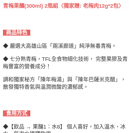
青梅果釀(300ml) 2瓶組〈獨家贈: 老梅肉12g*2包〉
商品特色
◆
嚴選大高雄山區「兩溪廊道」純淨無毒青梅。
◆
七分熟青梅，TFL全食物細化技術， 完整果膠及青
梅豐富的營養成分！
調和獨家秘方「陳年梅湯」與「陳年巴薩米克醋」，
散發獨特香氣與溫潤微酸的濃郁感。
食用方式
◆【飲品 → 果釀1：水8】 個人喜好，加入溫水、冰