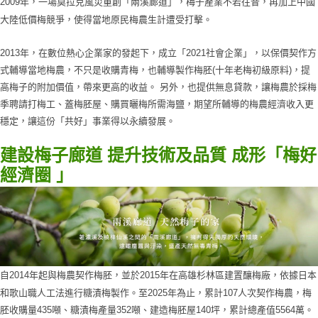
2009年，一場莫拉克風災重創「兩溪廊道」，梅子產業不若往昔，再加上中國
大陸低價梅競爭，使得當地原民梅農生計遭受打擊。
2013年，在數位熱心企業家的發起下，成立「2021社會企業」，以保價契作方
式輔導當地梅農，不只是收購青梅，也輔導製作梅胚(十年老梅初級原料)，提
高梅子的附加價值，帶來更高的收益。 另外，也提供無息貸款，讓梅農於採梅
季聘請打梅工、蓋梅胚屋、購買曬梅所需海鹽，期望所輔導的梅農經濟收入更
穩定，讓這份「共好」事業得以永續發展。
建設梅子廊道 提升技術及品質 成形「梅好
經濟圈 」
自2014年起與梅農契作梅胚，並於2015年在高雄杉林區建置釀梅廠，依據日本
和歌山職人工法進行糖漬梅製作。至2025年為止，累計107人次契作梅農，梅
胚收購量435噸、糖漬梅產量352噸、建造梅胚屋140坪，累計總產值5564萬。