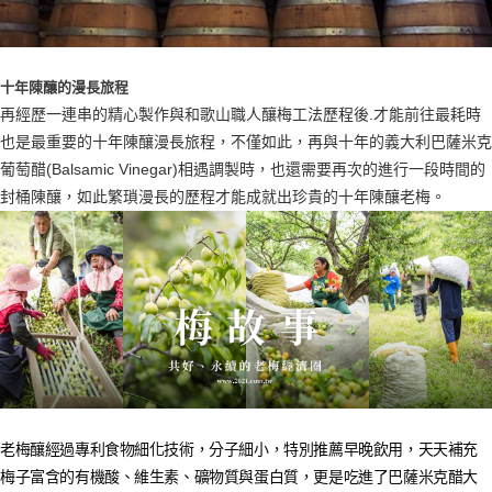
十年陳釀的漫長旅程
再經歷一連串的精心製作與和歌山職人釀梅工法歷程後.才能前往最耗時
也是最重要的十年陳釀漫長旅程，不僅如此，再與十年的義大利巴薩米克
葡萄醋(Balsamic Vinegar)相遇調製時，也還需要再次的進行一段時間的
封桶陳釀，如此繁瑣漫長的歷程才能成就出珍貴的十年陳釀老梅
。
老梅釀經過專利食物細化技術，分子細小，特別推薦早晚飲用，天天補充
梅子富含的有機酸、維生素、礦物質與蛋白質，更是吃進了巴薩米克醋大