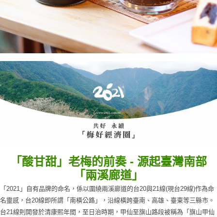
「酸甘甜」老梅的前奏 - 源起臺灣南部
「兩溪廊道 」
「2021」自有品牌的命名，係以圍繞兩溪廊道的台20與21線(現台29線)作為命
名靈感，台20線即所謂「南橫公路」，沿線橫跨臺南、高雄、臺東等三縣市。
台21線則開發於清康熙年間，至日治時期，甲仙至旗山路段被稱為「旗山甲仙