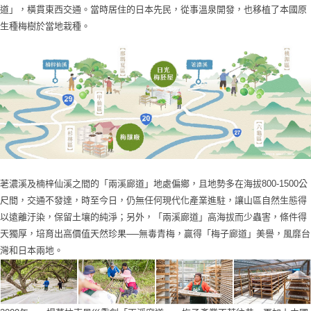
道」，橫貫東西交通。當時居住的日本先民，從事溫泉開發，也移植了本國原
生種梅樹於當地栽種。
荖濃溪及楠梓仙溪之間的「兩溪廊道」地處偏鄉，且地勢多在海拔800-1500公
尺間，交通不發達，時至今日，仍無任何現代化產業進駐，讓山區自然生態得
以遠離汙染，保留土壤的純淨；另外，「兩溪廊道」高海拔而少蟲害，條件得
天獨厚，培育出高價值天然珍果──無毒青梅，贏得「梅子廊道」美譽，風靡台
灣和日本兩地。