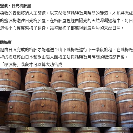
鹽漬、日光梅胚屋
採收的青梅經過人工篩選，以天然海鹽耗時數月時間的醃漬，才能將完成
的鹽漬梅送往日光梅胚屋。在梅胚屋裡經由陽光的天然曝曬過程中，每日
還需小心翼翼幫梅子翻身，讓整顆梅子都能得到最均勻的天然日照。
釀梅廠
經由日照完成的梅胚才能運送至山下釀梅廠進行下一階段旅程。在釀梅廠
裡的梅胚經由日本和歌山職人釀梅工法與耗時數月時間的糖漬歷程後，
「糖漬梅」階段才可以算大功告成。