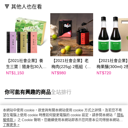
🔻 其他人也在看
【2021社會企業】養
【2021社會企業】老
【2021社會企業
生三寶｜隨身包30入
梅肉(225g) 2瓶組〈獨
梅果釀(300ml) 
〈獨家贈: 老梅肉
家贈: 老梅肉12g*2
〈獨家贈: 老梅肉
NT$1,150
NT$980
NT$720
12g*2包〉
包〉
12g*2包〉
你可能有興趣的商品
全站排行
本網站中使用 cookie，欲查詢有關本網站使用 cookie 方式之詳情，及若您不希
熱門標籤
望在電腦上使用 cookie 時應如何變更電腦的 cookie 設定，請參閱本網站「
隱私
權條款
」之 Cookie 聲明。您繼續使用本網站即表示您同意本公司得按本網站使
用條款之 Cookie 聲明使用 cookie。
了解更多 >