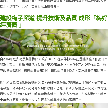
季聘請打梅工、蓋梅胚屋、購買曬梅所需海鹽，期望所輔導的梅農經濟收入更
穩定，讓這份「共好」事業得以永續發展。
建設梅子廊道 提升技術及品質 成形「梅好
經濟圈 」
自2014年起與梅農契作梅胚，並於2015年在高雄杉林區建置釀梅廠，依據日本
和歌山職人工法進行糖漬梅製作。至2025年為止，累計107人次契作梅農，梅
胚收購量435噸、糖漬梅產量352噸、建造梅胚屋140坪，累計總產值5564萬。
近年來因氣候暖化造成連續欠收，為維持釀梅廠當地原民工作機會，我們翻山
越嶺逐一拜訪梅農，商討青梅契作收購，也進一步深入掌握產區狀況，做到從
最源頭嚴格把關。同時，教導釀梅廠夥伴，從收購的青梅自行產製梅胚，穩定
十年老梅原料，也進一步提供更多的就業機會給山區原民。