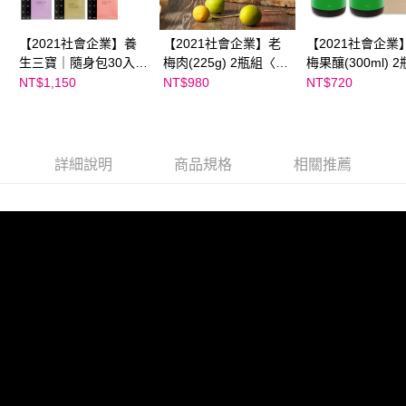
【2021社會企業】養
【2021社會企業】老
【2021社會企業
生三寶｜隨身包30入
梅肉(225g) 2瓶組〈獨
梅果釀(300ml) 
〈獨家贈: 老梅肉
家贈: 老梅肉12g*2
〈獨家贈: 老梅肉
NT$1,150
NT$980
NT$720
12g*2包〉
包〉
12g*2包〉
詳細說明
商品規格
相關推薦