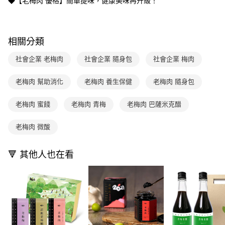
◆【老梅肉 優格】簡單提味，健康美味再升級！
３．收到繳費通知簡訊後14天內，點擊此簡訊中的連結，可透過四大超商／
【注意事項】
ATM／網路銀行／等多元方式進行付款，方視為交易完成。
1.本服務係由「台灣大哥大股份有限公司」（以下簡稱本公司）所提供，讓
※ 請注意：結帳手續完成當下不需立刻繳費，但若您需要取消訂單，請聯絡
用戶於交易時，得透過本服務購買商品或服務，並由商店將買賣／分期付款
購買商品的店家。未經商家同意取消之訂單仍視為有效，需透過AFTEE先享
買賣價金債權讓與本公司後，依約使用本公司帳單繳交帳款。
相關分類
後付繳納相關費用。
2.基於同意付款使用「大哥付你分期」之契約關係目的，商店將以您的個人
※ 交易是否成功請以「AFTEE先享後付 」之結帳頁面顯示為準，若有關於
資料（包含姓名、電話或地址）提供予台灣大哥大進項蒐集、處理及利用，
社會企業 老梅肉
社會企業 隨身包
社會企業 梅肉
是否繳費成功／繳費後需取消欲退款等相關疑問，請聯繫「AFTEE先享後付
由本公司與您本人進行分期帳單所需資料之確認、核對及更正。
客戶支援中心」
https://netprotections.freshdesk.com/support/home
3.完整用戶服務條款，請詳閱以下連結：
https://oppay.tw/userRule
老梅肉 幫助消化
老梅肉 養生保健
老梅肉 隨身包
【注意事項】
１．透過由恩沛科技股份有限公司提供之「AFTEE先享後付」服務完成之交
老梅肉 蜜餞
老梅肉 青梅
老梅肉 巴薩米克醋
易，需依本服務之必要範圍內提供個人資料，並將交易相關給付款項請求債
權轉讓予恩沛科技股份有限公司。
２．關於個人資料處理事宜，請瀏覽以下網址：
老梅肉 微酸
https://aftee.tw/terms/#terms3
３．未成年的使用者請事先徵得法定代理人或監護人之同意方可使用
「AFTEE先享後付」，若未經同意申辦者引起之損失，本公司不負相關責
🔻 其他人也在看
任。
４．使用「AFTEE先享後付」時，將依據個別帳號之用戶狀況，依本公司即
時審查核予不同之上限額度；若仍有額度不足之情形，本公司將視審查結果
請求用戶進行身份認證。
５．嚴禁一人註冊多個帳號或使用他人資訊註冊。若發現惡意使用之情形，
恩沛科技股份有限公司將有權停止該用戶之使用額度並採取法律行動。