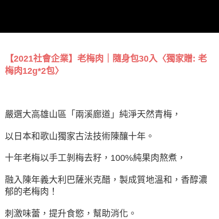
【2021社會企業】老梅肉｜隨身包30入〈獨家贈: 老
梅肉12g*2包〉
嚴選大高雄山區「兩溪廊道」純淨天然青梅，
以日本和歌山獨家古法技術陳釀十年。
十年老梅以手工剝梅去籽，100%純果肉熬煮，
融入陳年義大利巴薩米克醋，製成質地溫和，香醇濃
郁的老梅肉！
刺激味蕾，提升食慾，幫助消化。