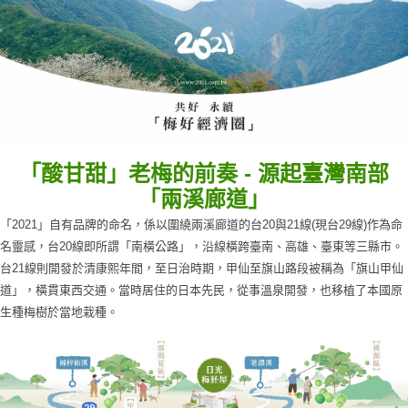
「酸甘甜」老梅的前奏 - 源起臺灣南部
「兩溪廊道 」
「2021」自有品牌的命名，係以圍繞兩溪廊道的台20與21線(現台29線)作為命
名靈感，台20線即所謂「南橫公路」，沿線橫跨臺南、高雄、臺東等三縣市。
台21線則開發於清康熙年間，至日治時期，甲仙至旗山路段被稱為「旗山甲仙
道」，橫貫東西交通。當時居住的日本先民，從事溫泉開發，也移植了本國原
生種梅樹於當地栽種。