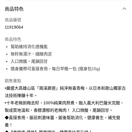
付款方式
商品特色
信用卡一次付款
商品編號
LINE Pay
11919064
Apple Pay
商品特色
大哥付你分期
幫助維持消化道機能
相關說明
無籽無湯汁、細緻肉泥
【大哥付你分期使用說明】
入口微酸，尾韻回甘
AFTEE先享後付
1.本服務由台灣大哥大提供，台灣大哥大用戶可立即使用無須另外申請。
隨身攜帶可直接食用，每日早晚一包 (隨身包15g)
2.付款方式選擇「大哥付你分期」，訂單成立後會自動跳轉到大哥付的交易
相關說明
流程，驗證手機門號後，選擇欲分期的期數、繳款截止日，確認付款後即完
【關於「AFTEE先享後付」】
成交易。
銷售重點
ATM付款
AFTEE先享後付是「在收到商品之後才付款」的支付方式。 讓您購物簡單
3.實際核准額度、可分期數及費用金額請依後續交易確認頁面所載為準。
•嚴選大高雄山區「兩溪廊道」純淨無毒青梅，以日本和歌山獨家古
便利好安心！
4.訂單成立30分鐘內，如未前往確認交易或遇審核未通過，訂單將自動取
１．簡單：不需註冊會員、不需綁卡、不需儲值。
法技術陳釀十年。
運送方式
消。如遇「轉專審核」未通過狀況，表示未達大哥付你分期系統評分，恕無
２．便利：只要手機號碼，簡訊認證，即可結帳。
法說明評估內容。
•十年老梅剝梅去籽，100%純果肉熬煮，融入義大利巴薩米克醋，
３．安心：先確認商品／服務後，再付款。
國內宅配/郵寄 (不適用離島、海外及郵局i郵箱)
【繳款方式說明】
製成質地溫和，香醇濃郁的老梅肉！ 入口微酸，尾韻回甘。
1.分期款項不併入電信帳單，「大哥付你分期」於每月結算日後寄送繳費提
每筆NT$70，滿NT$800(含以上)免運費
【「AFTEE先享後付」結帳流程】
◆直接食用，飯前刺激味蕾，飯後幫助消化，健康養生，補充營
醒簡訊。
１．於結帳方式選擇「AFTEE先享後付」後，將跳轉至「AFTEE先享後付」
2.透過簡訊連結打開帳單後，可選擇「超商條碼／台灣大直營門市／銀行轉
養！
結帳頁面，進行簡訊認證並確認金額後，即可完成結帳。
帳／街口支付／iPASS MONEY」等通路繳費。
２．訂單成立數日內，您將收到繳費通知簡訊。