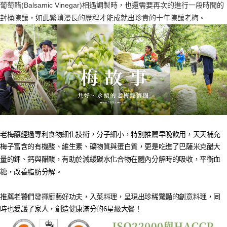
葡萄醋(Balsamic Vinegar)相遇調製時，也還需要再次的進行一段時間的
封桶陳釀，如此繁瑣漫長的歷程才能成就出珍貴的十年陳釀老梅
。
老梅釀經過專利食物細化技術，分子細小，特別推薦早晚飲用，天天補充
梅子富含的有機酸、維生素、礦物質與蛋白質，更是吃進了巴薩米克醋大
量的鉀、鈣與醋酸，有助於減緩碳水化合物在體內分解時的吸收，平衡血
糖，改善脂肪分解。
推薦老饕們發揮廚藝好功夫，入菜料理，呈現出珍稀驚豔的創意料理，同
時也愛護了家人，創造健康滿分的6星級大餐！