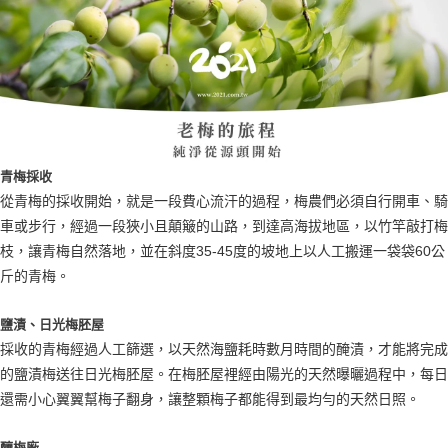
青梅採收
從青梅的採收開始，就是一段費心流汗的過程，梅農們必須自行開車、騎
車或步行，經過一段狹小且顛簸的山路，到達高海拔地區，以竹竿敲打梅
枝，讓青梅自然落地，並在斜度35-45度的坡地上以人工搬運一袋袋60公
斤的青梅。
鹽漬、日光梅胚屋
採收的青梅經過人工篩選，以天然海鹽耗時數月時間的醃漬，才能將完成
的鹽漬梅送往日光梅胚屋。在梅胚屋裡經由陽光的天然曝曬過程中，每日
還需小心翼翼幫梅子翻身，讓整顆梅子都能得到最均勻的天然日照。
釀梅廠