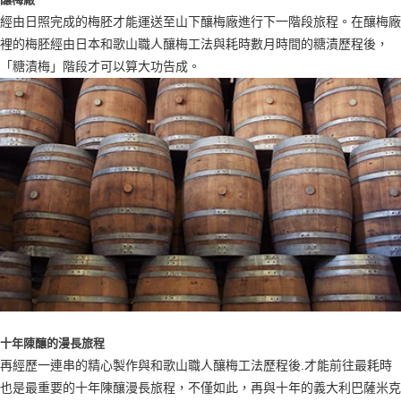
經由日照完成的梅胚才能運送至山下釀梅廠進行下一階段旅程。在釀梅廠
裡的梅胚經由日本和歌山職人釀梅工法與耗時數月時間的糖漬歷程後，
「糖漬梅」階段才可以算大功告成。
十年陳釀的漫長旅程
再經歷一連串的精心製作與和歌山職人釀梅工法歷程後.才能前往最耗時
也是最重要的十年陳釀漫長旅程，不僅如此，再與十年的義大利巴薩米克