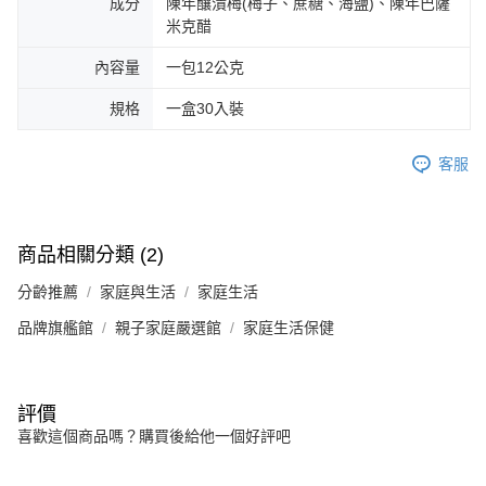
成分
陳年釀漬梅(梅子、蔗糖、海鹽)、陳年巴薩
米克醋
內容量
一包12公克
規格
一盒30入裝
客服
商品相關分類 (2)
分齡推薦
家庭與生活
家庭生活
品牌旗艦館
親子家庭嚴選館
家庭生活保健
評價
喜歡這個商品嗎？購買後給他一個好評吧