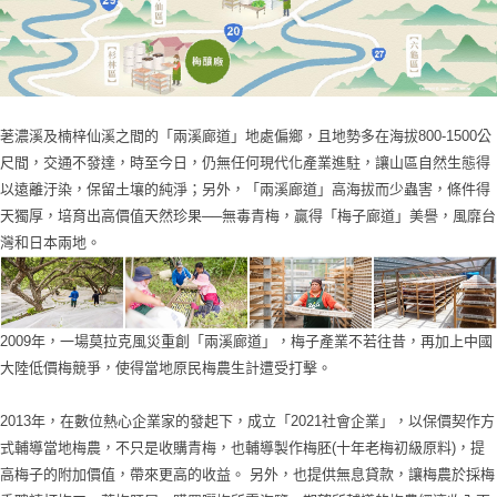
荖濃溪及楠梓仙溪之間的「兩溪廊道」地處偏鄉，且地勢多在海拔800-1500公
尺間，交通不發達，時至今日，仍無任何現代化產業進駐，讓山區自然生態得
以遠離汙染，保留土壤的純淨；另外，「兩溪廊道」高海拔而少蟲害，條件得
天獨厚，培育出高價值天然珍果──無毒青梅，贏得「梅子廊道」美譽，風靡台
灣和日本兩地。
2009年，一場莫拉克風災重創「兩溪廊道」，梅子產業不若往昔，再加上中國
大陸低價梅競爭，使得當地原民梅農生計遭受打擊。
2013年，在數位熱心企業家的發起下，成立「2021社會企業」，以保價契作方
式輔導當地梅農，不只是收購青梅，也輔導製作梅胚(十年老梅初級原料)，提
高梅子的附加價值，帶來更高的收益。 另外，也提供無息貸款，讓梅農於採梅