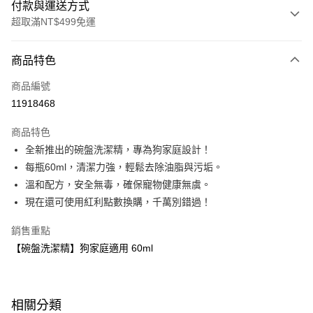
付款與運送方式
超取滿NT$499免運
付款方式
商品特色
信用卡一次付款
商品編號
LINE Pay
11918468
Apple Pay
商品特色
大哥付你分期
全新推出的碗盤洗潔精，專為狗家庭設計！
相關說明
每瓶60ml，清潔力強，輕鬆去除油脂與污垢。
【大哥付你分期使用說明】
溫和配方，安全無毒，確保寵物健康無虞。
AFTEE先享後付
1.本服務由台灣大哥大提供，台灣大哥大用戶可立即使用無須另外申請。
現在還可使用紅利點數換購，千萬別錯過！
2.付款方式選擇「大哥付你分期」，訂單成立後會自動跳轉到大哥付的交易
相關說明
流程，驗證手機門號後，選擇欲分期的期數、繳款截止日，確認付款後即完
【關於「AFTEE先享後付」】
成交易。
銷售重點
ATM付款
AFTEE先享後付是「在收到商品之後才付款」的支付方式。 讓您購物簡單
3.實際核准額度、可分期數及費用金額請依後續交易確認頁面所載為準。
【碗盤洗潔精】狗家庭適用 60ml
便利好安心！
4.訂單成立30分鐘內，如未前往確認交易或遇審核未通過，訂單將自動取
１．簡單：不需註冊會員、不需綁卡、不需儲值。
運送方式
消。如遇「轉專審核」未通過狀況，表示未達大哥付你分期系統評分，恕無
２．便利：只要手機號碼，簡訊認證，即可結帳。
法說明評估內容。
３．安心：先確認商品／服務後，再付款。
付款後全家取貨｜8/8-8/14運費優惠，結帳滿499即享免運。
【繳款方式說明】
相關分類
1.分期款項不併入電信帳單，「大哥付你分期」於每月結算日後寄送繳費提
每筆NT$70，滿NT$499(含以上)免運費
【「AFTEE先享後付」結帳流程】