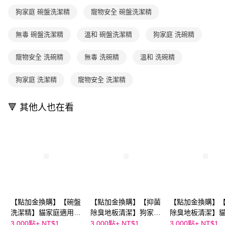
醒簡訊。
１．於結帳方式選擇「AFTEE先享後付」後，將跳轉至「AFTEE先享後付」
狗家庭 碗盤洗潔精
寵物安全 碗盤洗潔精
2.透過簡訊連結打開帳單後，可選擇「超商條碼／台灣大直營門市／銀行轉
付款後7-11取貨
結帳頁面，進行簡訊認證並確認金額後，即可完成結帳。
帳／街口支付／iPASS MONEY」等通路繳費。
２．訂單成立數日內，您將收到繳費通知簡訊。
每筆NT$70，滿NT$800(含以上)免運費
３．收到繳費通知簡訊後14天內，點擊此簡訊中的連結，可透過四大超商／
無毒 碗盤洗潔精
溫和 碗盤洗潔精
狗家庭 洗碗精
【注意事項】
ATM／網路銀行／等多元方式進行付款，方視為交易完成。
國內宅配/郵寄 (不適用離島、海外及郵局i郵箱)
1.本服務係由「台灣大哥大股份有限公司」（以下簡稱本公司）所提供，讓
※ 請注意：結帳手續完成當下不需立刻繳費，但若您需要取消訂單，請聯絡
寵物安全 洗碗精
無毒 洗碗精
溫和 洗碗精
用戶於交易時，得透過本服務購買商品或服務，並由商店將買賣／分期付款
每筆NT$70，滿NT$800(含以上)免運費
購買商品的店家。未經商家同意取消之訂單仍視為有效，需透過AFTEE先享
買賣價金債權讓與本公司後，依約使用本公司帳單繳交帳款。
後付繳納相關費用。
2.基於同意付款使用「大哥付你分期」之契約關係目的，商店將以您的個人
離島宅配（澎湖、金門、馬祖、小琉球；不適用於郵局i郵箱）
※ 交易是否成功請以「AFTEE先享後付 」之結帳頁面顯示為準，若有關於
狗家庭 洗潔精
寵物安全 洗潔精
資料（包含姓名、電話或地址）提供予台灣大哥大進項蒐集、處理及利用，
是否繳費成功／繳費後需取消欲退款等相關疑問，請聯繫「AFTEE先享後付
每筆NT$200
由本公司與您本人進行分期帳單所需資料之確認、核對及更正。
客戶支援中心」
https://netprotections.freshdesk.com/support/home
3.完整用戶服務條款，請詳閱以下連結：
https://oppay.tw/userRule
🔻 其他人也在看
【注意事項】
１．透過由恩沛科技股份有限公司提供之「AFTEE先享後付」服務完成之交
易，需依本服務之必要範圍內提供個人資料，並將交易相關給付款項請求債
權轉讓予恩沛科技股份有限公司。
２．關於個人資料處理事宜，請瀏覽以下網址：
https://aftee.tw/terms/#terms3
３．未成年的使用者請事先徵得法定代理人或監護人之同意方可使用
「AFTEE先享後付」，若未經同意申辦者引起之損失，本公司不負相關責
任。
４．使用「AFTEE先享後付」時，將依據個別帳號之用戶狀況，依本公司即
【點加金換購】【碗盤
【點加金換購】【抑菌
【點加金換購】
時審查核予不同之上限額度；若仍有額度不足之情形，本公司將視審查結果
洗潔精】貓家庭適用
除臭地板清潔】狗家庭
除臭地板清潔】
請求用戶進行身份認證。
60ml
適用 60ml
適用 60ml
3,000點+
NT$1
3,000點+
NT$1
3,000點+
NT$1
５．嚴禁一人註冊多個帳號或使用他人資訊註冊。若發現惡意使用之情形，