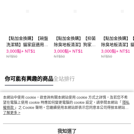
【點加金換購】【碗盤
【點加金換購】【抑菌
【點加金換購】
洗潔精】貓家庭適用
除臭地板清潔】狗家庭
除臭地板清潔】
60ml
適用 60ml
適用 60ml
3,000點+
NT$1
3,000點+
NT$1
3,000點+
NT$1
NT$50
NT$50
NT$50
你可能有興趣的商品
全站排行
本網站中使用 cookie，欲查詢有關本網站使用 cookie 方式之詳情，及若您不希
熱門標籤
望在電腦上使用 cookie 時應如何變更電腦的 cookie 設定，請參閱本網站「
隱私
權條款
」之 Cookie 聲明。您繼續使用本網站即表示您同意本公司得按本網站使
用條款之 Cookie 聲明使用 cookie。
了解更多 >
我知道了