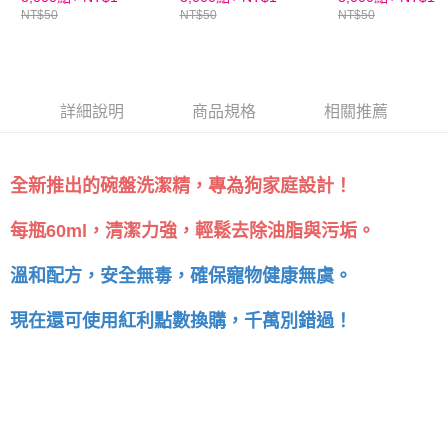
NT$50
NT$50
NT$50
恩沛科技股份有限公司將有權停止該用戶之使用額度並採取法律行動。
詳細說明
商品規格
相關推薦
全新推出的碗盤洗潔精，專為狗家庭設計！
每瓶60ml，清潔力強，輕鬆去除油脂與污垢。
溫和配方，安全無毒，確保寵物健康無虞。
現在還可使用紅利點數換購，千萬別錯過！