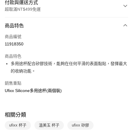
付款與運送方式
超取滿NT$499免運
付款方式
商品特色
信用卡一次付款
商品編號
LINE Pay
11918350
Apple Pay
商品特色
大哥付你分期
多用途杯配合矽膠技術，能夠在任何平滑的表面黏貼，發揮最大
相關說明
的收納功能。
【大哥付你分期使用說明】
AFTEE先享後付
1.本服務由台灣大哥大提供，台灣大哥大用戶可立即使用無須另外申請。
銷售重點
2.付款方式選擇「大哥付你分期」，訂單成立後會自動跳轉到大哥付的交易
相關說明
Ufixx Silicone多用途杯(兩個裝)
流程，驗證手機門號後，選擇欲分期的期數、繳款截止日，確認付款後即完
【關於「AFTEE先享後付」】
成交易。
ATM付款
AFTEE先享後付是「在收到商品之後才付款」的支付方式。 讓您購物簡單
3.實際核准額度、可分期數及費用金額請依後續交易確認頁面所載為準。
便利好安心！
4.訂單成立30分鐘內，如未前往確認交易或遇審核未通過，訂單將自動取
１．簡單：不需註冊會員、不需綁卡、不需儲值。
運送方式
消。如遇「轉專審核」未通過狀況，表示未達大哥付你分期系統評分，恕無
相關分類
２．便利：只要手機號碼，簡訊認證，即可結帳。
法說明評估內容。
３．安心：先確認商品／服務後，再付款。
付款後全家取貨｜8/8-8/14運費優惠，結帳滿499即享免運。
【繳款方式說明】
ufixx 杯子
溫美玉 杯子
ufixx 矽膠
1.分期款項不併入電信帳單，「大哥付你分期」於每月結算日後寄送繳費提
每筆NT$70，滿NT$499(含以上)免運費
【「AFTEE先享後付」結帳流程】