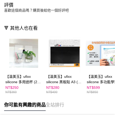
評價
喜歡這個商品嗎？購買後給他一個好評吧
🔻 其他人也在看
【溫美玉】ufixx
【溫美玉】ufixx
【溫美玉】ufixx
silicone 多用途杯 (2入
silicone 黑板貼 A3 (42
silicone 多功能
組)
x 29.7cm)
卡袋(A3)｜內涵A
NT$250
NT$280
NT$599
NT$360
NT$400
NT$850
袋、彩色內頁紙*
灣地圖學習單檔案
6年級易錯字學習
你可能有興趣的商品
全站排行
案