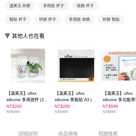
醒簡訊。
１．於結帳方式選擇「AFTEE先享後付」後，將跳轉至「AFTEE先享後付」
溫美玉 矽膠
多用途 杯子
收納 杯子
2.透過簡訊連結打開帳單後，可選擇「超商條碼／台灣大直營門市／銀行轉
付款後7-11取貨
結帳頁面，進行簡訊認證並確認金額後，即可完成結帳。
帳／街口支付／iPASS MONEY」等通路繳費。
２．訂單成立數日內，您將收到繳費通知簡訊。
每筆NT$70，滿NT$800(含以上)免運費
黏貼 杯子
矽膠 杯子
多用途 收納
矽膠 黏貼
３．收到繳費通知簡訊後14天內，點擊此簡訊中的連結，可透過四大超商／
【注意事項】
ATM／網路銀行／等多元方式進行付款，方視為交易完成。
國內宅配/郵寄 (不適用離島、海外及郵局i郵箱)
1.本服務係由「台灣大哥大股份有限公司」（以下簡稱本公司）所提供，讓
※ 請注意：結帳手續完成當下不需立刻繳費，但若您需要取消訂單，請聯絡
用戶於交易時，得透過本服務購買商品或服務，並由商店將買賣／分期付款
🔻 其他人也在看
每筆NT$70，滿NT$800(含以上)免運費
購買商品的店家。未經商家同意取消之訂單仍視為有效，需透過AFTEE先享
買賣價金債權讓與本公司後，依約使用本公司帳單繳交帳款。
後付繳納相關費用。
2.基於同意付款使用「大哥付你分期」之契約關係目的，商店將以您的個人
離島宅配（澎湖、金門、馬祖、小琉球；不適用於郵局i郵箱）
※ 交易是否成功請以「AFTEE先享後付 」之結帳頁面顯示為準，若有關於
資料（包含姓名、電話或地址）提供予台灣大哥大進項蒐集、處理及利用，
是否繳費成功／繳費後需取消欲退款等相關疑問，請聯繫「AFTEE先享後付
每筆NT$200
由本公司與您本人進行分期帳單所需資料之確認、核對及更正。
客戶支援中心」
https://netprotections.freshdesk.com/support/home
3.完整用戶服務條款，請詳閱以下連結：
https://oppay.tw/userRule
海外包裹航空運送
查看運費
【注意事項】
１．透過由恩沛科技股份有限公司提供之「AFTEE先享後付」服務完成之交
易，需依本服務之必要範圍內提供個人資料，並將交易相關給付款項請求債
權轉讓予恩沛科技股份有限公司。
２．關於個人資料處理事宜，請瀏覽以下網址：
【溫美玉】ufixx
【溫美玉】ufixx
【溫美玉】ufixx
https://aftee.tw/terms/#terms3
silicone 多用途杯 (2入
silicone 黑板貼 A3 (42
silicone 多功能
３．未成年的使用者請事先徵得法定代理人或監護人之同意方可使用
組)
x 29.7cm)
卡袋(A3)｜內涵A
NT$250
NT$280
NT$599
「AFTEE先享後付」，若未經同意申辦者引起之損失，本公司不負相關責
NT$360
NT$400
NT$850
袋、彩色內頁紙*
任。
灣地圖學習單檔案
４．使用「AFTEE先享後付」時，將依據個別帳號之用戶狀況，依本公司即
時審查核予不同之上限額度；若仍有額度不足之情形，本公司將視審查結果
6年級易錯字學習
請求用戶進行身份認證。
案
詳細說明
商品規格
相關推薦
５．嚴禁一人註冊多個帳號或使用他人資訊註冊。若發現惡意使用之情形，