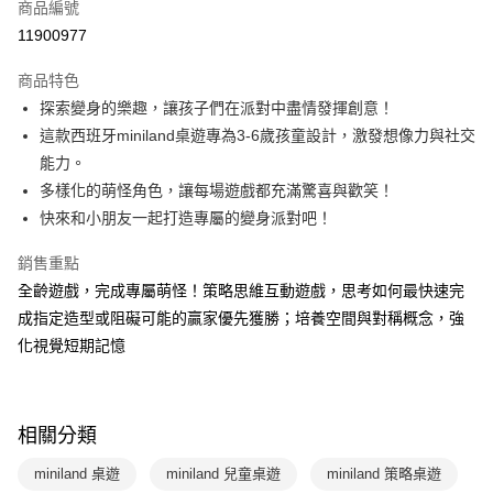
商品編號
LINE Pay
11900977
Apple Pay
商品特色
大哥付你分期
探索變身的樂趣，讓孩子們在派對中盡情發揮創意！
相關說明
這款西班牙miniland桌遊專為3-6歲孩童設計，激發想像力與社交
【大哥付你分期使用說明】
能力。
AFTEE先享後付
1.本服務由台灣大哥大提供，台灣大哥大用戶可立即使用無須另外申請。
多樣化的萌怪角色，讓每場遊戲都充滿驚喜與歡笑！
2.付款方式選擇「大哥付你分期」，訂單成立後會自動跳轉到大哥付的交易
相關說明
流程，驗證手機門號後，選擇欲分期的期數、繳款截止日，確認付款後即完
快來和小朋友一起打造專屬的變身派對吧！
【關於「AFTEE先享後付」】
成交易。
ATM付款
AFTEE先享後付是「在收到商品之後才付款」的支付方式。 讓您購物簡單
3.實際核准額度、可分期數及費用金額請依後續交易確認頁面所載為準。
銷售重點
便利好安心！
4.訂單成立30分鐘內，如未前往確認交易或遇審核未通過，訂單將自動取
１．簡單：不需註冊會員、不需綁卡、不需儲值。
全齡遊戲，完成專屬萌怪！策略思維互動遊戲，思考如何最快速完
運送方式
消。如遇「轉專審核」未通過狀況，表示未達大哥付你分期系統評分，恕無
２．便利：只要手機號碼，簡訊認證，即可結帳。
法說明評估內容。
成指定造型或阻礙可能的贏家優先獲勝；培養空間與對稱概念，強
３．安心：先確認商品／服務後，再付款。
國內宅配/郵寄 (不適用離島、海外及郵局i郵箱)
【繳款方式說明】
化視覺短期記憶
1.分期款項不併入電信帳單，「大哥付你分期」於每月結算日後寄送繳費提
每筆NT$70，滿NT$800(含以上)免運費
【「AFTEE先享後付」結帳流程】
醒簡訊。
１．於結帳方式選擇「AFTEE先享後付」後，將跳轉至「AFTEE先享後付」
2.透過簡訊連結打開帳單後，可選擇「超商條碼／台灣大直營門市／銀行轉
結帳頁面，進行簡訊認證並確認金額後，即可完成結帳。
帳／街口支付／iPASS MONEY」等通路繳費。
２．訂單成立數日內，您將收到繳費通知簡訊。
相關分類
３．收到繳費通知簡訊後14天內，點擊此簡訊中的連結，可透過四大超商／
【注意事項】
ATM／網路銀行／等多元方式進行付款，方視為交易完成。
1.本服務係由「台灣大哥大股份有限公司」（以下簡稱本公司）所提供，讓
miniland 桌遊
miniland 兒童桌遊
miniland 策略桌遊
※ 請注意：結帳手續完成當下不需立刻繳費，但若您需要取消訂單，請聯絡
用戶於交易時，得透過本服務購買商品或服務，並由商店將買賣／分期付款