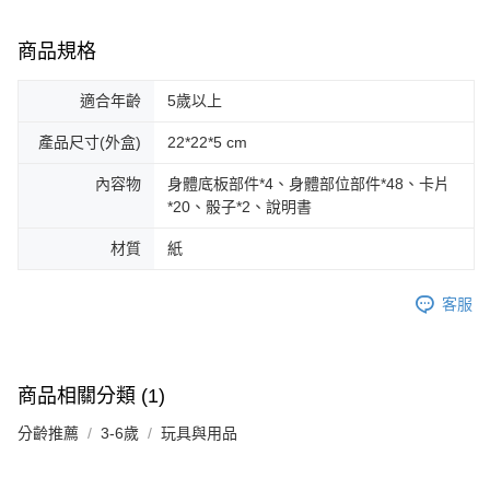
商品規格
適合年齡
5歲以上
產品尺寸(外盒)
22*22*5 cm
內容物
身體底板部件*4、身體部位部件*48、卡片
*20、骰子*2、說明書
材質
紙
客服
商品相關分類 (1)
分齡推薦
3-6歲
玩具與用品