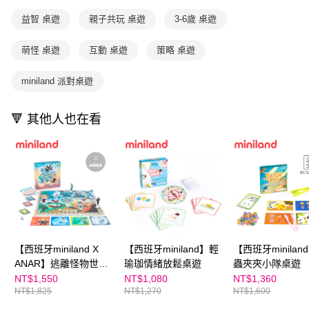
購買商品的店家。未經商家同意取消之訂單仍視為有效，需透過AFTEE先享
買賣價金債權讓與本公司後，依約使用本公司帳單繳交帳款。
後付繳納相關費用。
益智 桌遊
親子共玩 桌遊
3-6歲 桌遊
2.基於同意付款使用「大哥付你分期」之契約關係目的，商店將以您的個人
※ 交易是否成功請以「AFTEE先享後付 」之結帳頁面顯示為準，若有關於
資料（包含姓名、電話或地址）提供予台灣大哥大進項蒐集、處理及利用，
是否繳費成功／繳費後需取消欲退款等相關疑問，請聯繫「AFTEE先享後付
由本公司與您本人進行分期帳單所需資料之確認、核對及更正。
萌怪 桌遊
互動 桌遊
策略 桌遊
客戶支援中心」
https://netprotections.freshdesk.com/support/home
3.完整用戶服務條款，請詳閱以下連結：
https://oppay.tw/userRule
【注意事項】
miniland 派對桌遊
１．透過由恩沛科技股份有限公司提供之「AFTEE先享後付」服務完成之交
易，需依本服務之必要範圍內提供個人資料，並將交易相關給付款項請求債
權轉讓予恩沛科技股份有限公司。
🔻 其他人也在看
２．關於個人資料處理事宜，請瀏覽以下網址：
https://aftee.tw/terms/#terms3
３．未成年的使用者請事先徵得法定代理人或監護人之同意方可使用
「AFTEE先享後付」，若未經同意申辦者引起之損失，本公司不負相關責
任。
４．使用「AFTEE先享後付」時，將依據個別帳號之用戶狀況，依本公司即
時審查核予不同之上限額度；若仍有額度不足之情形，本公司將視審查結果
請求用戶進行身份認證。
５．嚴禁一人註冊多個帳號或使用他人資訊註冊。若發現惡意使用之情形，
恩沛科技股份有限公司將有權停止該用戶之使用額度並採取法律行動。
【西班牙miniland X
【西班牙miniland】輕
【西班牙minilan
ANAR】逃離怪物世界
瑜珈情緒放鬆桌遊
蟲夾夾小隊桌遊
情緒桌遊
NT$1,550
NT$1,080
NT$1,360
NT$1,825
NT$1,270
NT$1,600