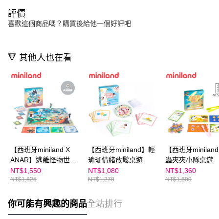
評價
喜歡這個商品嗎？購買後給他一個好評吧
🔻 其他人也在看
【西班牙miniland X
【西班牙miniland】輕
【西班牙minilan
ANAR】逃離怪物世界
瑜珈情緒放鬆桌遊
蟲夾夾小隊桌遊
情緒桌遊
NT$1,550
NT$1,080
NT$1,360
NT$1,825
NT$1,270
NT$1,600
你可能有興趣的商品
全站排行