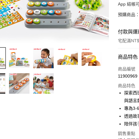
App 結
預購商品：
付款與運
宅配滿NT$
付款方式
商品特色
信用卡一
商品編號
11900969
LINE Pay
商品特色
Apple Pay
探索西
與語言
大哥付你
專為3
相關說明
【大哥付
透過故
AFTEE先
1.本服務
陪伴孩
2.付款方
相關說明
流程，驗
銷售重點
【關於「A
ATM付款
完成交易