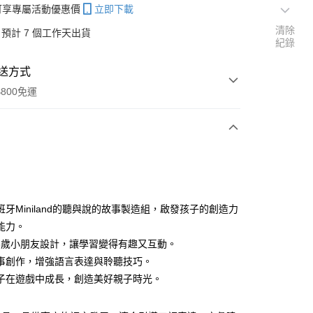
帳可享專屬活動優惠價
立即下載
清除
預計 7 個工作天出貨
紀錄
送方式
800免運
次付款
班牙Miniland的聽與說的故事製造組，啟發孩子的創造力
能力。
分期
-6歲小朋友設計，讓學習變得有趣又互動。
你分期使用說明】
事創作，增強語言表達與聆聽技巧。
享後付
由台灣大哥大提供，台灣大哥大用戶可立即使用無須另外申請。
子在遊戲中成長，創造美好親子時光。
式選擇「大哥付你分期」，訂單成立後會自動跳轉到大哥付的交易
證手機門號後，選擇欲分期的期數、繳款截止日，確認付款後即
FTEE先享後付」】
。