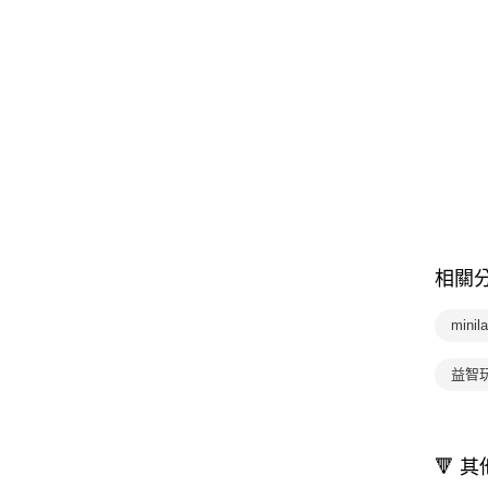
相關
mini
益智
🔻 