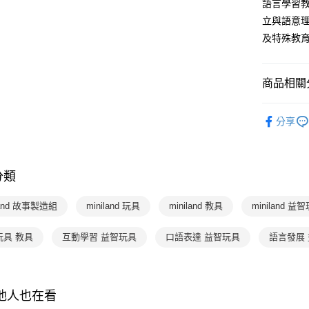
AFTEE
語言學習
3.實際核
便利好安
立與語意
4.訂單成
１．簡單
消。如遇
及特殊教
２．便利
運送方式
無法說明
３．安心
【繳款方
國內宅配/
1.分期款
【「AFT
商品相關分
醒簡訊。
每筆NT$7
１．於結帳
2.透過簡
付」結帳
分齡推薦
帳／街口支
２．訂單
分享
３．收到繳
【注意事
／ATM／
1.本服務
※ 請注意
用戶於交
絡購買商品
款買賣價
分類
先享後付
2.基於同
※ 交易是
資料（包
是否繳費成
land 故事製造組
miniland 玩具
miniland 教具
miniland 益
用，由本
付客戶支
3.完整用
玩具 教具
互動學習 益智玩具
口語表達 益智玩具
【注意事
語言發展
１．透過由
交易，需
求債權轉
２．關於
其他人也在看
https://aft