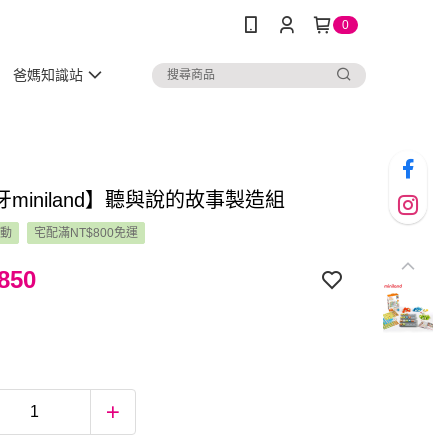
0
爸媽知識站
miniland】聽與說的故事製造組
活動
宅配滿NT$800免運
850