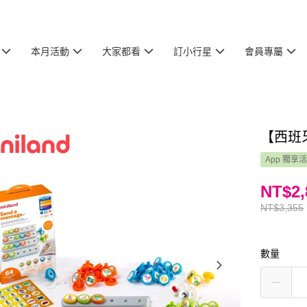
本月活動
大家都看
訂小行星
會員專屬
【西班牙
App 獨享
NT$2,
NT$3,355
數量