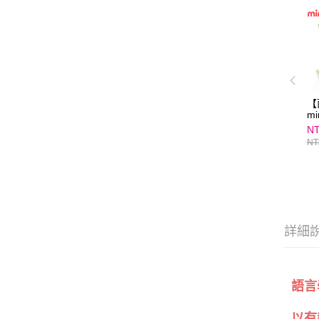
【
m
子
NT
NT
詳細
語言
以有