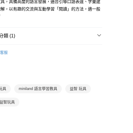
先享後付是「在收到商品之後才付款」的支付方式。 讓您購物簡單
教具，具備高度的語言發展，適合引導口語表達、字彙建
准額度、可分期數及費用金額請依後續交易確認頁面所載為準。
心！
理解，以有趣的交流與互動學習「閱讀」的方法，適一般
立30分鐘內，如未前往確認交易或遇審核未通過，訂單將自動取
：不需註冊會員、不需綁卡、不需儲值。
「轉專審核」未通過狀況，表示未達大哥付你分期系統評分，恕
育
：只要手機號碼，簡訊認證，即可結帳。
評估內容。
：先確認商品／服務後，再付款。
式說明】
郵寄 (不適用離島、海外及郵局i郵箱)
項不併入電信帳單，「大哥付你分期」於每月結算日後寄送繳費提
EE先享後付」結帳流程】
類 (1)
0，滿NT$800(含以上)免運費
方式選擇「AFTEE先享後付」後，將跳轉至「AFTEE先享後
訊連結打開帳單後，可選擇「超商條碼／台灣大直營門市／銀行轉
頁面，進行簡訊認證並確認金額後，即可完成結帳。
3-6歲
玩具與用品
付／iPASS MONEY」等通路繳費。
成立數日內，您將收到繳費通知簡訊。
客服
費通知簡訊後14天內，點擊此簡訊中的連結，可透過四大超商
項】
網路銀行／等多元方式進行付款，方視為交易完成。
係由「台灣大哥大股份有限公司」（以下簡稱本公司）所提供，讓
：結帳手續完成當下不需立刻繳費，但若您需要取消訂單，請聯
易時，得透過本服務購買商品或服務，並由商店將買賣／分期付
的店家。未經商家同意取消之訂單仍視為有效，需透過AFTEE
金債權讓與本公司後，依約使用本公司帳單繳交帳款。
繳納相關費用。
意付款使用「大哥付你分期」之契約關係目的，商店將以您的個人
否成功請以「AFTEE先享後付 」之結帳頁面顯示為準，若有關於
含姓名、電話或地址）提供予台灣大哥大進項蒐集、處理及利
功／繳費後需取消欲退款等相關疑問，請聯繫「AFTEE先享後
智玩具
miniland 語言學習教具
益智 玩具
公司與您本人進行分期帳單所需資料之確認、核對及更正。
援中心」
https://netprotections.freshdesk.com/support/home
戶服務條款，請詳閱以下連結：
https://oppay.tw/userRule
項】
 益智玩具
恩沛科技股份有限公司提供之「AFTEE先享後付」服務完成之
依本服務之必要範圍內提供個人資料，並將交易相關給付款項請
讓予恩沛科技股份有限公司。
個人資料處理事宜，請瀏覽以下網址：
ee.tw/terms/#terms3