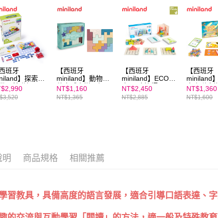
３．未成
「AFTE
任。
４．使用「
即時審查
結果請求
５．嚴禁
形，恩沛
西班牙
【西班牙
【西班牙
【西班牙
動。
iniland】探索電
miniland】動物軟
miniland】ECO積
minilan
世界基礎組
積木感官拼圖組
木3D建築師
夾小隊桌
$2,990
NT$1,160
NT$2,450
NT$1,360
$3,520
NT$1,365
NT$2,885
NT$1,600
說明
商品規格
相關推薦
學習教具，具備高度的語言發展，適合引導口語表達、字
趣的交流與互動學習「閱讀」的方法，適一般及特殊教育