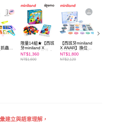
年的使用者請事先徵得法定代理人或監護人之同意方可使用
E先享後付」，若未經同意申辦者引起之損失，本公司不負相關責
AFTEE先享後付」時，將依據個別帳號之用戶狀況，依本公司
核予不同之上限額度；若仍有額度不足之情形，本公司將視審查
用戶進行身份認證。
一人註冊多個帳號或使用他人資訊註冊。若發現惡意使用之情
科技股份有限公司將有權停止該用戶之使用額度並採取法律行
限量14組★【西班
【西班牙miniland
【西班牙
d】抓蟲夾
牙miniland X
X ANAR】換位思
miniland】1.5CM
遊
atomo】方塊積木
考情緒識別遊戲
小拼豆幼童150顆
NT$1,360
NT$1,800
NT$1,450
建築師遊戲
學習組-附透明板/
NT$1,600
NT$2,120
NT$1,705
圖卡
彙建立與語意理解，