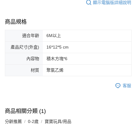
顯示電腦版詳細說明
商品規格
適合年齡
6M以上
產品尺寸(外盒)
16*12*5 cm
內容物
積木方塊*6
材質
聚氯乙烯
客服
商品相關分類 (1)
分齡推薦
0-2歲
寶寶玩具/用品