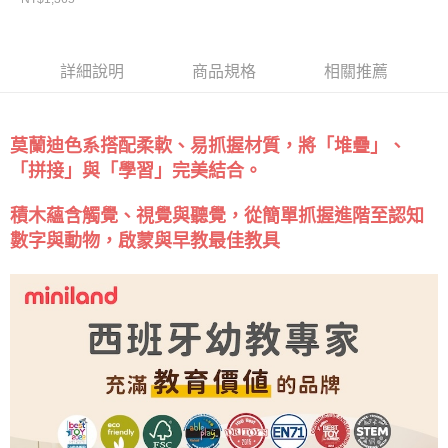
詳細說明
商品規格
相關推薦
莫蘭迪色系搭配柔軟、易抓握材質，將「堆疊」、
「拼接」與「學習」完美結合。
積木蘊含觸覺、視覺與聽覺，從簡單抓握進階至認知
數字與動物，啟蒙與早教最佳教具