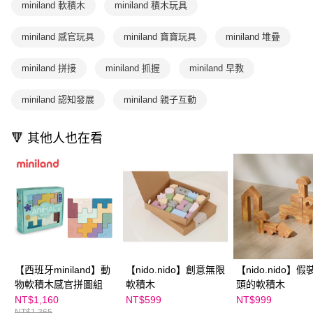
購買商品的店家。未經商家同意取消之訂單仍視為有效，需透過AFTEE先享
miniland 軟積木
miniland 積木玩具
買賣價金債權讓與本公司後，依約使用本公司帳單繳交帳款。
後付繳納相關費用。
2.基於同意付款使用「大哥付你分期」之契約關係目的，商店將以您的個人
※ 交易是否成功請以「AFTEE先享後付 」之結帳頁面顯示為準，若有關於
資料（包含姓名、電話或地址）提供予台灣大哥大進項蒐集、處理及利用，
miniland 感官玩具
miniland 寶寶玩具
miniland 堆疊
是否繳費成功／繳費後需取消欲退款等相關疑問，請聯繫「AFTEE先享後付
由本公司與您本人進行分期帳單所需資料之確認、核對及更正。
客戶支援中心」
https://netprotections.freshdesk.com/support/home
3.完整用戶服務條款，請詳閱以下連結：
https://oppay.tw/userRule
miniland 拼接
miniland 抓握
miniland 早教
【注意事項】
１．透過由恩沛科技股份有限公司提供之「AFTEE先享後付」服務完成之交
miniland 認知發展
miniland 親子互動
易，需依本服務之必要範圍內提供個人資料，並將交易相關給付款項請求債
權轉讓予恩沛科技股份有限公司。
２．關於個人資料處理事宜，請瀏覽以下網址：
🔻 其他人也在看
https://aftee.tw/terms/#terms3
３．未成年的使用者請事先徵得法定代理人或監護人之同意方可使用
「AFTEE先享後付」，若未經同意申辦者引起之損失，本公司不負相關責
任。
４．使用「AFTEE先享後付」時，將依據個別帳號之用戶狀況，依本公司即
時審查核予不同之上限額度；若仍有額度不足之情形，本公司將視審查結果
請求用戶進行身份認證。
５．嚴禁一人註冊多個帳號或使用他人資訊註冊。若發現惡意使用之情形，
恩沛科技股份有限公司將有權停止該用戶之使用額度並採取法律行動。
【西班牙miniland】動
【nido.nido】創意無限
【nido.nido】
物軟積木感官拼圖組
軟積木
頭的軟積木
NT$1,160
NT$599
NT$999
NT$1,365