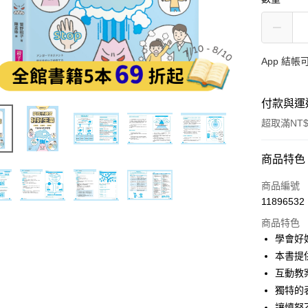
App 結
付款與運
超取滿NT$
付款方式
商品特色
信用卡一
商品編號
11896532
LINE Pay
商品特色
Apple Pay
學會好
本書提
大哥付你
互動教
相關說明
【大哥付
獨特的
AFTEE先
1.本服務
讓憤怒