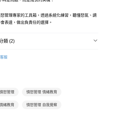
式選擇「大哥付你分期」，訂單成立後會自動跳轉到大哥付的交易
證手機門號後，選擇欲分期的期數、繳款截止日，確認付款後即
FTEE先享後付」】
。
先享後付是「在收到商品之後才付款」的支付方式。 讓您購物簡單
憤怒管理專家的工具箱，透過系統化練習，聽懂怒氣、調
准額度、可分期數及費用金額請依後續交易確認頁面所載為準。
心！
學會表達，做出負責任的選擇。
立30分鐘內，如未前往確認交易或遇審核未通過，訂單將自動取
：不需註冊會員、不需綁卡、不需儲值。
「轉專審核」未通過狀況，表示未達大哥付你分期系統評分，恕
：只要手機號碼，簡訊認證，即可結帳。
評估內容。
：先確認商品／服務後，再付款。
式說明】
類 (2)
取貨｜8/8-8/14運費優惠，結帳滿499即享免運。
項不併入電信帳單，「大哥付你分期」於每月結算日後寄送繳費提
EE先享後付」結帳流程】
0，滿NT$499(含以上)免運費
方式選擇「AFTEE先享後付」後，將跳轉至「AFTEE先享後
家庭與生活
親子教養
訊連結打開帳單後，可選擇「超商條碼／台灣大直營門市／銀行轉
頁面，進行簡訊認證並確認金額後，即可完成結帳。
客服
付／iPASS MONEY」等通路繳費。
1取貨
成立數日內，您將收到繳費通知簡訊。
SEL童書與繪本｜認識、調節情緒
費通知簡訊後14天內，點擊此簡訊中的連結，可透過四大超商
0，滿NT$800(含以上)免運費
項】
網路銀行／等多元方式進行付款，方視為交易完成。
係由「台灣大哥大股份有限公司」（以下簡稱本公司）所提供，讓
：結帳手續完成當下不需立刻繳費，但若您需要取消訂單，請聯
郵寄 (不適用離島、海外及郵局i郵箱)
易時，得透過本服務購買商品或服務，並由商店將買賣／分期付
的店家。未經商家同意取消之訂單仍視為有效，需透過AFTEE
金債權讓與本公司後，依約使用本公司帳單繳交帳款。
繳納相關費用。
0，滿NT$800(含以上)免運費
意付款使用「大哥付你分期」之契約關係目的，商店將以您的個人
否成功請以「AFTEE先享後付 」之結帳頁面顯示為準，若有關於
 憤怒管理
憤怒管理 情緒教育
含姓名、電話或地址）提供予台灣大哥大進項蒐集、處理及利
功／繳費後需取消欲退款等相關疑問，請聯繫「AFTEE先享後
（澎湖、金門、馬祖、小琉球；不適用於郵局i郵箱）
公司與您本人進行分期帳單所需資料之確認、核對及更正。
援中心」
https://netprotections.freshdesk.com/support/home
00
 情緒教育
憤怒管理 自我覺察
戶服務條款，請詳閱以下連結：
https://oppay.tw/userRule
項】
航空運送
查看運費
恩沛科技股份有限公司提供之「AFTEE先享後付」服務完成之
依本服務之必要範圍內提供個人資料，並將交易相關給付款項請
讓予恩沛科技股份有限公司。