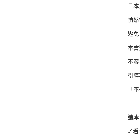
日本
憤怒
避免
本書
不容
引導
「不
這本
✓ 