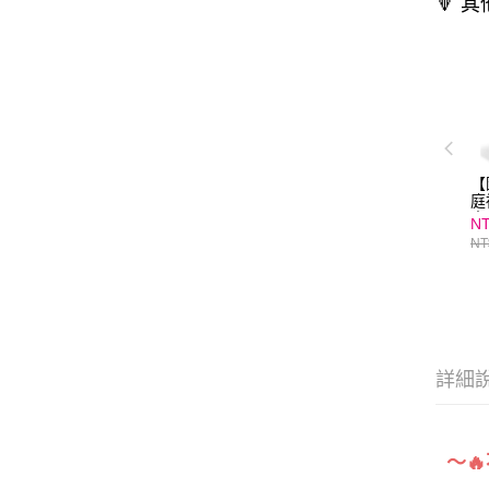
🔻 
【
庭
南
NT
際
NT
責
最
詳細
～