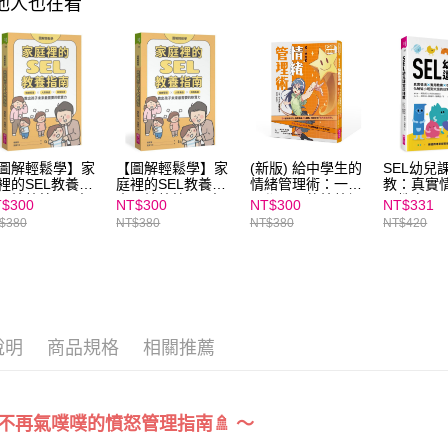
其他人也在看
２．關於
https://aft
３．未成
「AFTE
任。
４．使用「
即時審查
結果請求
５．嚴禁
圖解輕鬆學】家
【圖解輕鬆學】家
(新版) 給中學生的
SEL幼兒
形，恩沛
裡的SEL教養指
庭裡的SEL教養指
情緒管理術：一輩
教：真實情
動。
：情緒管理×人
南：情緒管理×人
子都需要的情緒調
用教案 ×
$300
NT$300
NT$300
NT$331
溝通×自我負
際溝通×自我負
適力，現在開始學
略，化解
$380
NT$380
NT$380
NT$420
，教出孩子未來
責，教出孩子未來
習！
大班的日
需要的軟實力
最需要的軟實力
戰 ★SE
★SEL情緒教育推
推薦
薦
說明
商品規格
相關推薦
不再氣噗噗的憤怒管理指南🚿 ～