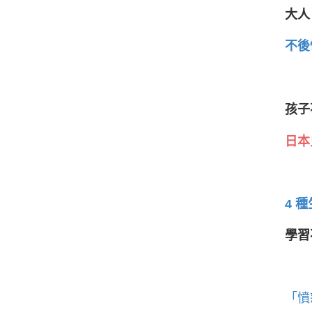
大人
不後
孩子
日本
4 
學習
「憤