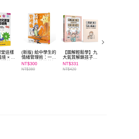
個人資料處理事宜，請瀏覽以下網址：
ee.tw/terms/#terms3
年的使用者請事先徵得法定代理人或監護人之同意方可使用
E先享後付」，若未經同意申辦者引起之損失，本公司不負相關責
AFTEE先享後付」時，將依據個別帳號之用戶狀況，依本公司
核予不同之上限額度；若仍有額度不足之情形，本公司將視審查
用戶進行身份認證。
一人註冊多個帳號或使用他人資訊註冊。若發現惡意使用之情
課堂這樣
(新版) 給中學生的
【圖解輕鬆學】九
【線上課程】給爸
科技股份有限公司將有權停止該用戶之使用額度並採取法律行
境 × 實
情緒管理術：一輩
大氣質解鎖孩子的
媽的10堂兒童社
 引導策
子都需要的情緒調
天賦密碼：孩子不
課★SEL情緒教育
NT$300
NT$331
NT$2,990
從小班到
適力，現在開始學
是難帶，而是氣質
推薦
NT$380
NT$420
NT$3,800
常情緒挑
習！★SEL情緒教
不一樣 ★SEL情緒
L情緒教育
育推薦
教育推薦