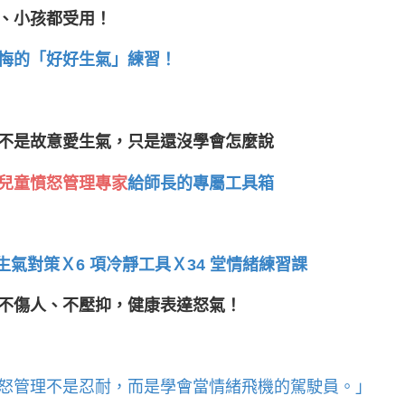
、小孩都受用！
悔的「好好生氣」練習！
不是故意愛生氣，只是還沒學會怎麼說
兒童憤怒管理專家
給師長的專屬工具箱
種生氣對策Ｘ6 項冷靜工具Ｘ34 堂情緒練習課
不傷人、不壓抑，健康表達怒氣！
怒管理不是忍耐，而是學會當情緒飛機的駕駛員。」