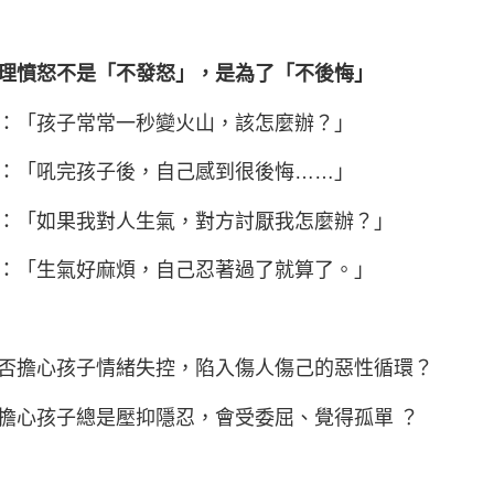
理憤怒不是「不發怒」，是為了「不後悔」
：「孩子常常一秒變火山，該怎麼辦？」
：「吼完孩子後，自己感到很後悔……」
：「如果我對人生氣，對方討厭我怎麼辦？」
：「生氣好麻煩，自己忍著過了就算了。」
否擔心孩子情緒失控，陷入傷人傷己的惡性循環？
擔心孩子總是壓抑隱忍，會受委屈、覺得孤單 ？