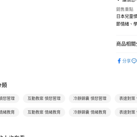
2.付款方
相關說明
流程，驗
銷售重點
【關於「A
ATM付款
完成交易
AFTEE
日本兒童
3.實際核
便利好安
節情緒、
4.訂單成
１．簡單
消。如遇
２．便利
運送方式
無法說明
３．安心
【繳款方
商品相關分
付款後全家
1.分期款
【「AFT
醒簡訊。
每筆NT$7
１．於結帳
分齡推薦
2.透過簡
付」結帳
分享
帳／街口支
付款後7-1
２．訂單
熱門活動
３．收到繳
每筆NT$7
【注意事
／ATM／
1.本服務
※ 請注意
國內宅配/
分類
用戶於交
絡購買商品
款買賣價
先享後付
每筆NT$7
2.基於同
※ 交易是
 憤怒管理
互動教案 憤怒管理
冷靜錦囊 憤怒管理
表達對策
資料（包
是否繳費成
離島宅配
用，由本
付客戶支
 情緒教育
互動教案 情緒教育
冷靜錦囊 情緒教育
每筆NT$2
表達對策
3.完整用
【注意事
海外包裹
１．透過由
交易，需
求債權轉