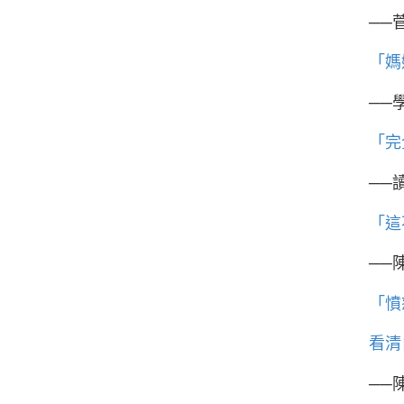
──
「媽
──
「完
──
「這
──
「憤
看清
──