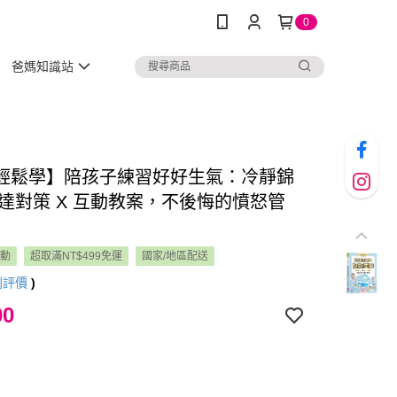
0
爸媽知識站
輕鬆學】陪孩子練習好好生氣：冷靜錦
 表達對策 X 互動教案，不後悔的憤怒管
活動
超取滿NT$499免運
國家/地區配送
則評價
)
00