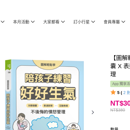
本月活動
大家都看
訂小行星
會員專屬
【圖解
囊 X
理
App 獨享
5 (
2
NT$3
NT$380
數量