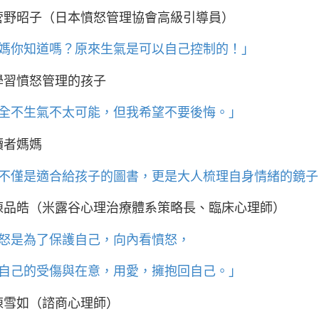
菅野昭子（日本憤怒管理協會高級引導員）
媽你知道嗎？原來生氣是可以自己控制的！」
學習憤怒管理的孩子
全不生氣不太可能，但我希望不要後悔。」
讀者媽媽
不僅是適合給孩子的圖書，更是大人梳理自身情緒的鏡子
陳品皓（米露谷心理治療體系策略長、臨床心理師）
怒是為了保護自己，向內看憤怒，
自己的受傷與在意，用愛，擁抱回自己。」
陳雪如（諮商心理師）