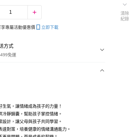
清除
紀錄
帳可享專屬活動優惠價
立即下載
送方式
499免運
次付款
好生氣，讓情緒成為孩子的力量！
供冷靜錦囊，幫助孩子掌控情緒。
分期
案設計，讓父母與孩子共同學習。
你分期使用說明】
表達對策，培養健康的情緒溝通能力。
享後付
由台灣大哥大提供，台灣大哥大用戶可立即使用無須另外申請。
不再是問題，而是成長的契機！