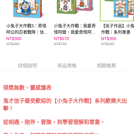
５．嚴禁一人註冊多個帳號或使用他人資訊註冊。若發現惡意使用之情形，
恩沛科技股份有限公司將有權停止該用戶之使用額度並採取法律行動。
小兔子大作戰3：奇怪
小兔子大作戰：我愛奇
【信子作品】小
阿公的忍者戰隊｜信子
怪阿嬤、我愛奇怪阿公
作戰｜系列單書
作品
（2冊套書）｜信子作
NT$300
NT$570
NT$300
NT$380
NT$760
NT$380
品
詳細說明
商品規格
相關推薦
得獎無數、靈感爆表
鬼才信子最受歡迎的【小兔子大作戰】系列歡樂大出
擊！
從相遇、陪伴、冒險，到學習理解和尊重，