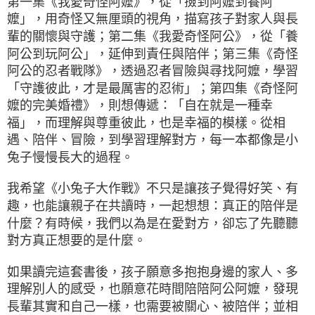
第一集《我愛奇怪阿嬤》，從「撿到阿嬤到養阿
嬤」，用奇怪又無厘頭的視角，描寫孩子對家人與長
輩的關懷與守護；第二集《我愛奇怪阿公》，從「養
阿公到玩阿公」，延伸到責任與陪伴；第三集《奇怪
阿公的忍者戰隊》，透過忍者冒險與尋找阿嬤，學習
「守護彼此，才是最厲害的忍術」；第四集《奇怪阿
嬤的完美婚禮》，則想傳遞：「自在就是一種幸
福」，而理解與尊重彼此，也是幸福的模樣。從相
遇、陪伴、冒險，到學習理解對方，每一本都像是小
兔子慢慢長大的過程。
我希望《小兔子大作戰》不只是讓孩子覺得好笑、有
趣，也能讓親子在共讀時，一起想想：真正的陪伴是
什麼？有時候，我們以為是在愛對方，卻忘了先聽聽
對方真正想要的是什麼。
如果讀完這套書後，孩子願意多抱抱身邊的家人、多
理解別人的感受，也願意花時間陪陪阿公阿嬤，發現
長輩其實和自己一樣，也需要被關心、被陪伴；並相