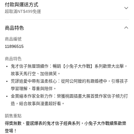
付款與運送方式
超取滿NT$499免運
付款方式
商品特色
信用卡一次付款
商品編號
LINE Pay
11896515
Apple Pay
商品特色
大哥付你分期
鬼才信子無厘頭續作：暢銷【小兔子大作戰】系列歡樂大出擊，
相關說明
故事天馬行空、加倍搞笑。
【大哥付你分期使用說明】
荒謬追愛中帶有溫柔核心：從阿公阿嬤的有趣婚禮中，引導孩子
AFTEE先享後付
1.本服務由台灣大哥大提供，台灣大哥大用戶可立即使用無須另外申請。
學習理解、尊重與陪伴。
2.付款方式選擇「大哥付你分期」，訂單成立後會自動跳轉到大哥付的交易
相關說明
流程，驗證手機門號後，選擇欲分期的期數、繳款截止日，確認付款後即完
金賞繪本作家全新力作：榮獲桃園插畫大展首獎作家信子傾力打
【關於「AFTEE先享後付」】
成交易。
ATM付款
AFTEE先享後付是「在收到商品之後才付款」的支付方式。 讓您購物簡單
造，結合故事與漫畫超好看。
3.實際核准額度、可分期數及費用金額請依後續交易確認頁面所載為準。
便利好安心！
4.訂單成立30分鐘內，如未前往確認交易或遇審核未通過，訂單將自動取
１．簡單：不需註冊會員、不需綁卡、不需儲值。
銷售重點
運送方式
消。如遇「轉專審核」未通過狀況，表示未達大哥付你分期系統評分，恕無
２．便利：只要手機號碼，簡訊認證，即可結帳。
法說明評估內容。
得獎無數、靈感爆表的鬼才信子經典系列，小兔子大作戰續集歡樂
３．安心：先確認商品／服務後，再付款。
付款後全家取貨｜8/8-8/14運費優惠，結帳滿499即享免運。
【繳款方式說明】
登場！
1.分期款項不併入電信帳單，「大哥付你分期」於每月結算日後寄送繳費提