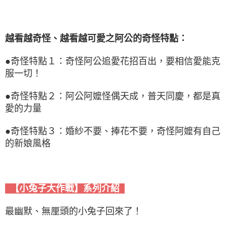
越看越奇怪、越看越可愛之阿公的奇怪特點：
●奇怪特點１：奇怪阿公追愛花招百出，要相信愛能克
服一切！
●奇怪特點２：阿公阿嬤怪偶天成，普天同慶，都是真
愛的力量
●奇怪特點３：婚紗不要、捧花不要，奇怪阿嬤有自己
的新娘風格
【小兔子大作戰】系列介紹
最幽默、無厘頭的小兔子回來了！