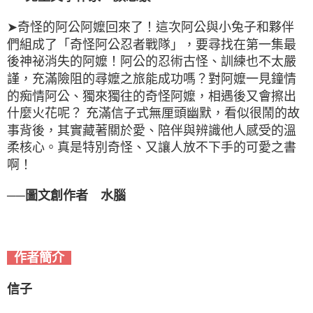
➤奇怪的阿公阿嬤回來了！這次阿公與小兔子和夥伴
們組成了「奇怪阿公忍者戰隊」，要尋找在第一集最
後神祕消失的阿嬤！阿公的忍術古怪、訓練也不太嚴
謹，充滿險阻的尋嬤之旅能成功嗎？對阿嬤一見鐘情
的痴情阿公、獨來獨往的奇怪阿嬤，相遇後又會擦出
什麼火花呢？ 充滿信子式無厘頭幽默，看似很鬧的故
事背後，其實藏著關於愛、陪伴與辨識他人感受的溫
柔核心。真是特別奇怪、又讓人放不下手的可愛之書
啊！
──圖文創作者 水腦
作者簡介
信子