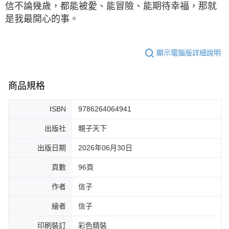
信不論幾歲，都能被愛、能冒險、能期待幸福，那就
是我最開心的事。
顯示電腦版詳細說明
商品規格
ISBN
9786264064941
出版社
親子天下
出版日期
2026年06月30日
頁數
96頁
作者
信子
繪者
信子
印刷裝訂
彩色精裝