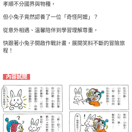
孝順不分國界與物種，
但小兔子竟然認養了一位「奇怪阿嬤」？
從意外相遇、溫馨陪伴到學習理解尊重，
快跟著小兔子開啟作戰計畫，展開笑料不斷的冒險旅
程！
內容試閱