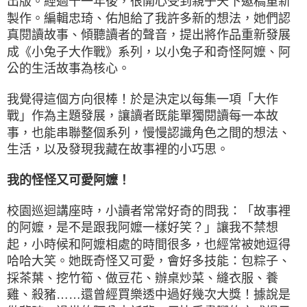
出版。經過十一年後，很開心受到親子天下邀稿重新
製作。編輯忠琦、佑旭給了我許多新的想法，她們認
真閱讀故事、傾聽讀者的聲音，提出將作品重新發展
成《小兔子大作戰》系列，以小兔子和奇怪阿嬤、阿
公的生活故事為核心。
我覺得這個方向很棒！於是決定以每集一項「大作
戰」作為主題發展，讓讀者既能單獨閱讀每一本故
事，也能串聯整個系列，慢慢認識角色之間的想法、
生活，以及發現我藏在故事裡的小巧思。
我的怪怪又可愛阿嬤！
校園巡迴講座時，小讀者常常好奇的問我：「故事裡
的阿嬤，是不是跟我阿嬤一樣好笑？」讓我不禁想
起，小時候和阿嬤相處的時間很多，也經常被她逗得
哈哈大笑。她既奇怪又可愛，會好多技能：包粽子、
採茶葉、挖竹筍、做豆花、辦桌炒菜、縫衣服、養
雞、殺豬……還曾經買樂透中過好幾次大獎！據說是