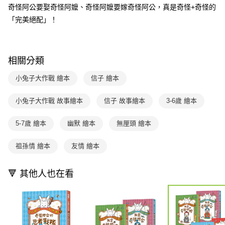
每筆NT$70，滿NT$499(含以上)免運費
【「AFTEE先享後付」結帳流程】
奇怪阿公要娶奇怪阿嬤、奇怪阿嬤要嫁奇怪阿公，真是奇怪+奇怪的
醒簡訊。
１．於結帳方式選擇「AFTEE先享後付」後，將跳轉至「AFTEE先享後付」
2.透過簡訊連結打開帳單後，可選擇「超商條碼／台灣大直營門市／銀行轉
付款後7-11取貨
「完美絕配」！
結帳頁面，進行簡訊認證並確認金額後，即可完成結帳。
帳／街口支付／iPASS MONEY」等通路繳費。
２．訂單成立數日內，您將收到繳費通知簡訊。
每筆NT$70，滿NT$800(含以上)免運費
３．收到繳費通知簡訊後14天內，點擊此簡訊中的連結，可透過四大超商／
【注意事項】
ATM／網路銀行／等多元方式進行付款，方視為交易完成。
國內宅配/郵寄 (不適用離島、海外及郵局i郵箱)
1.本服務係由「台灣大哥大股份有限公司」（以下簡稱本公司）所提供，讓
※ 請注意：結帳手續完成當下不需立刻繳費，但若您需要取消訂單，請聯絡
相關分類
用戶於交易時，得透過本服務購買商品或服務，並由商店將買賣／分期付款
每筆NT$70，滿NT$800(含以上)免運費
購買商品的店家。未經商家同意取消之訂單仍視為有效，需透過AFTEE先享
買賣價金債權讓與本公司後，依約使用本公司帳單繳交帳款。
後付繳納相關費用。
小兔子大作戰 繪本
信子 繪本
2.基於同意付款使用「大哥付你分期」之契約關係目的，商店將以您的個人
離島宅配（澎湖、金門、馬祖、小琉球；不適用於郵局i郵箱）
※ 交易是否成功請以「AFTEE先享後付 」之結帳頁面顯示為準，若有關於
資料（包含姓名、電話或地址）提供予台灣大哥大進項蒐集、處理及利用，
是否繳費成功／繳費後需取消欲退款等相關疑問，請聯繫「AFTEE先享後付
每筆NT$200
由本公司與您本人進行分期帳單所需資料之確認、核對及更正。
小兔子大作戰 故事繪本
信子 故事繪本
3-6歲 繪本
客戶支援中心」
https://netprotections.freshdesk.com/support/home
3.完整用戶服務條款，請詳閱以下連結：
https://oppay.tw/userRule
海外包裹航空運送
查看運費
【注意事項】
5-7歲 繪本
幽默 繪本
無厘頭 繪本
１．透過由恩沛科技股份有限公司提供之「AFTEE先享後付」服務完成之交
易，需依本服務之必要範圍內提供個人資料，並將交易相關給付款項請求債
祖孫情 繪本
友情 繪本
權轉讓予恩沛科技股份有限公司。
２．關於個人資料處理事宜，請瀏覽以下網址：
https://aftee.tw/terms/#terms3
🔻 其他人也在看
３．未成年的使用者請事先徵得法定代理人或監護人之同意方可使用
「AFTEE先享後付」，若未經同意申辦者引起之損失，本公司不負相關責
任。
４．使用「AFTEE先享後付」時，將依據個別帳號之用戶狀況，依本公司即
時審查核予不同之上限額度；若仍有額度不足之情形，本公司將視審查結果
請求用戶進行身份認證。