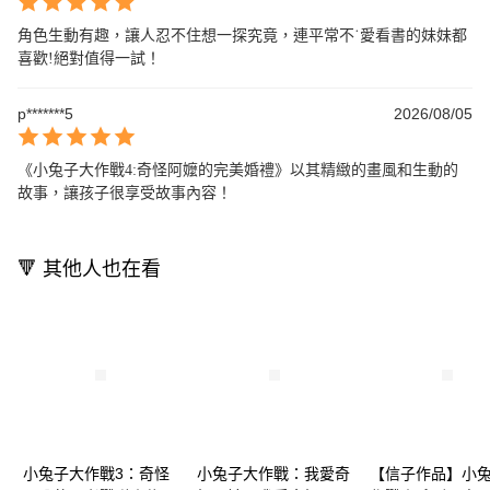
角色生動有趣，讓人忍不住想一探究竟，連平常不˙愛看書的妹妹都
喜歡!絕對值得一試！
p*******5
2026/08/05
《小兔子大作戰4:奇怪阿嬤的完美婚禮》以其精緻的畫風和生動的
故事，讓孩子很享受故事內容！
🔻 其他人也在看
小兔子大作戰3：奇怪
小兔子大作戰：我愛奇
【信子作品】小