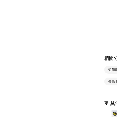
相關
荷蘭B
長高 
🔻 