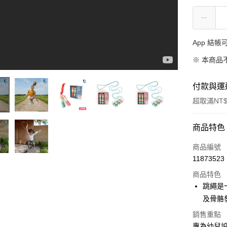
App 結
※ 本商品
付款與運
超取滿NT$
付款方式
商品特色
信用卡一
商品編號
11873523
LINE Pay
商品特色
Apple Pay
跳繩是
及骨骼
大哥付你
相關說明
銷售重點
【大哥付
專為幼兒