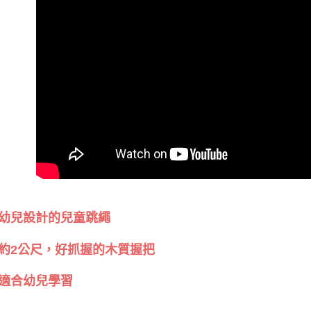
幼兒設計的兒童跳繩
約2公尺，好抓握的木質握把
適合幼兒學習