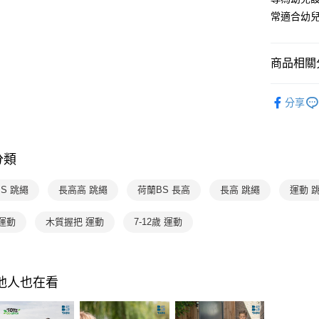
AFTEE先
1.本服務
常適合幼
2.付款方
相關說明
流程，驗
【關於「A
ATM付款
完成交易
AFTEE
3.實際核
商品相關分
便利好安
4.訂單成
１．簡單
消。如遇
２．便利
分齡推薦
運送方式
無法說明
３．安心
分享
【繳款方
熱門活動
付款後全家
1.分期款
【「AFT
醒簡訊。
每筆NT$7
１．於結帳
2.透過簡
付」結帳
分類
帳／街口支
付款後7-1
２．訂單
３．收到繳
每筆NT$7
【注意事
S 跳繩
長高高 跳繩
荷蘭BS 長高
長高 跳繩
運動 
／ATM／
1.本服務
※ 請注意
國內宅配/
用戶於交
絡購買商品
運動
木質握把 運動
7-12歲 運動
款買賣價
先享後付
每筆NT$7
2.基於同
※ 交易是
資料（包
是否繳費成
離島宅配
用，由本
付客戶支
每筆NT$2
3.完整用
其他人也在看
【注意事
１．透過由
交易，需