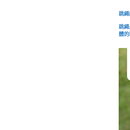
跳繩
跳繩
體的