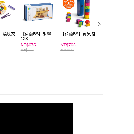
讓予恩沛科技股份有限公司。
個人資料處理事宜，請瀏覽以下網址：
ee.tw/terms/#terms3
年的使用者請事先徵得法定代理人或監護人之同意方可使用
E先享後付」，若未經同意申辦者引起之損失，本公司不負相關責
】滾珠夾
【荷蘭BS】射擊
【荷蘭BS】賓果塔
【荷蘭BS】馴龍
AFTEE先享後付」時，將依據個別帳號之用戶狀況，依本公司
123
手
核予不同之上限額度；若仍有額度不足之情形，本公司將視審查
NT$675
NT$765
NT$1,260
用戶進行身份認證。
NT$750
NT$850
NT$1,400
一人註冊多個帳號或使用他人資訊註冊。若發現惡意使用之情
科技股份有限公司將有權停止該用戶之使用額度並採取法律行