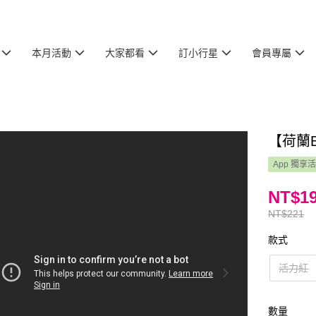
本月活動
大家都看
訂小行星
會員專屬
【荷蘭
App 獨享
NT$1
NT$221
款式
活力紅
數量