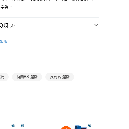
享後付
由台灣大哥大提供，台灣大哥大用戶可立即使用無須另外申請。
兒學習。
式選擇「大哥付你分期」，訂單成立後會自動跳轉到大哥付的交易
證手機門號後，選擇欲分期的期數、繳款截止日，確認付款後即
FTEE先享後付」】
。
先享後付是「在收到商品之後才付款」的支付方式。 讓您購物簡單
准額度、可分期數及費用金額請依後續交易確認頁面所載為準。
類 (2)
心！
立30分鐘內，如未前往確認交易或遇審核未通過，訂單將自動取
：不需註冊會員、不需綁卡、不需儲值。
「轉專審核」未通過狀況，表示未達大哥付你分期系統評分，恕
：只要手機號碼，簡訊認證，即可結帳。
7-12歲
益智玩具/桌遊
評估內容。
：先確認商品／服務後，再付款。
客服
式說明】
💰湊免運專區 (精選文具、用具)
取貨｜8/8-8/14運費優惠，結帳滿499即享免運。
項不併入電信帳單，「大哥付你分期」於每月結算日後寄送繳費提
EE先享後付」結帳流程】
0，滿NT$499(含以上)免運費
方式選擇「AFTEE先享後付」後，將跳轉至「AFTEE先享後
訊連結打開帳單後，可選擇「超商條碼／台灣大直營門市／銀行轉
頁面，進行簡訊認證並確認金額後，即可完成結帳。
付／iPASS MONEY」等通路繳費。
1取貨
成立數日內，您將收到繳費通知簡訊。
費通知簡訊後14天內，點擊此簡訊中的連結，可透過四大超商
0，滿NT$800(含以上)免運費
項】
跳繩
荷蘭BS 運動
長高高 運動
網路銀行／等多元方式進行付款，方視為交易完成。
係由「台灣大哥大股份有限公司」（以下簡稱本公司）所提供，讓
：結帳手續完成當下不需立刻繳費，但若您需要取消訂單，請聯
郵寄 (不適用離島、海外及郵局i郵箱)
易時，得透過本服務購買商品或服務，並由商店將買賣／分期付
的店家。未經商家同意取消之訂單仍視為有效，需透過AFTEE
金債權讓與本公司後，依約使用本公司帳單繳交帳款。
繳納相關費用。
0，滿NT$800(含以上)免運費
意付款使用「大哥付你分期」之契約關係目的，商店將以您的個人
否成功請以「AFTEE先享後付 」之結帳頁面顯示為準，若有關於
含姓名、電話或地址）提供予台灣大哥大進項蒐集、處理及利
功／繳費後需取消欲退款等相關疑問，請聯繫「AFTEE先享後
（澎湖、金門、馬祖、小琉球；不適用於郵局i郵箱）
公司與您本人進行分期帳單所需資料之確認、核對及更正。
援中心」
https://netprotections.freshdesk.com/support/home
00
戶服務條款，請詳閱以下連結：
https://oppay.tw/userRule
項】
恩沛科技股份有限公司提供之「AFTEE先享後付」服務完成之
依本服務之必要範圍內提供個人資料，並將交易相關給付款項請