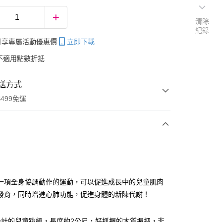
清除
紀錄
帳可享專屬活動優惠價
立即下載
不適用點數折抵
送方式
499免運
次付款
一項全身協調動作的運動，可以促進成長中的兒童肌肉
發育，同時增進心肺功能，促進身體的新陳代謝！
分期
你分期使用說明】
設計的兒童跳繩，長度約2公尺，好抓握的木質握把，非