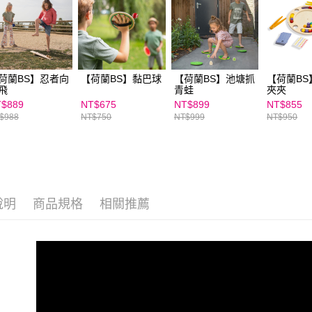
求債權轉
２．關於
https://aft
３．未成
「AFTE
任。
荷蘭BS】忍者向
【荷蘭BS】黏巴球
【荷蘭BS】池塘抓
【荷蘭BS
４．使用「
飛
青蛙
夾夾
即時審查
$889
NT$675
NT$899
NT$855
結果請求
$988
NT$750
NT$999
NT$950
５．嚴禁
形，恩沛
動。
說明
商品規格
相關推薦