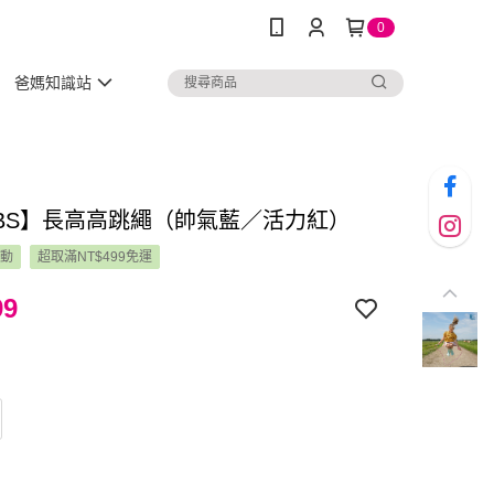
0
爸媽知識站
BS】長高高跳繩（帥氣藍／活力紅）
活動
超取滿NT$499免運
99