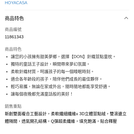
HOYACASA
LINE Pay
商品特色
Apple Pay
商品編號
大哥付你分期
11861343
相關說明
【大哥付你分期使用說明】
AFTEE先享後付
商品特色
1.本服務由台灣大哥大提供，台灣大哥大用戶可立即使用無須另外申請。
2.付款方式選擇「大哥付你分期」，訂單成立後會自動跳轉到大哥付的交易
相關說明
讓您的小孩擁有甜美夢鄉，選擇【DON】針織荳點童枕。
流程，驗證手機門號後，選擇欲分期的期數、繳款截止日，確認付款後即完
【關於「AFTEE先享後付」】
獨特的童話王子設計，瞬間帶來夢幻氛圍。
成交易。
ATM付款
AFTEE先享後付是「在收到商品之後才付款」的支付方式。 讓您購物簡單
3.實際核准額度、可分期數及費用金額請依後續交易確認頁面所載為準。
柔軟針織材質，呵護孩子的每一個睡眠時刻。
便利好安心！
4.訂單成立30分鐘內，如未前往確認交易或遇審核未通過，訂單將自動取
１．簡單：不需註冊會員、不需綁卡、不需儲值。
適合各年齡段的孩子，陪伴他們成長的最佳夥伴。
運送方式
消。如遇「轉專審核」未通過狀況，表示未達大哥付你分期系統評分，恕無
２．便利：只要手機號碼，簡訊認證，即可結帳。
輕巧易攜，無論在家或外出，隨時隨地都能享受舒適。
法說明評估內容。
３．安心：先確認商品／服務後，再付款。
國內宅配/郵寄 (不適用離島、海外及郵局i郵箱)
【繳款方式說明】
讓每個夜晚都充滿童話般的美好！
1.分期款項不併入電信帳單，「大哥付你分期」於每月結算日後寄送繳費提
每筆NT$70，滿NT$800(含以上)免運費
【「AFTEE先享後付」結帳流程】
醒簡訊。
１．於結帳方式選擇「AFTEE先享後付」後，將跳轉至「AFTEE先享後付」
銷售重點
2.透過簡訊連結打開帳單後，可選擇「超商條碼／台灣大直營門市／銀行轉
結帳頁面，進行簡訊認證並確認金額後，即可完成結帳。
新創雙面複合工藝設計，柔軟纖細纖維x 3D立體荳點絨，雙滾邊立
帳／街口支付／iPASS MONEY」等通路繳費。
２．訂單成立數日內，您將收到繳費通知簡訊。
體隔間，透氣開孔結構，Q彈超柔纖維，填充飽滿，貼合釋壓
３．收到繳費通知簡訊後14天內，點擊此簡訊中的連結，可透過四大超商／
【注意事項】
ATM／網路銀行／等多元方式進行付款，方視為交易完成。
1.本服務係由「台灣大哥大股份有限公司」（以下簡稱本公司）所提供，讓
※ 請注意：結帳手續完成當下不需立刻繳費，但若您需要取消訂單，請聯絡