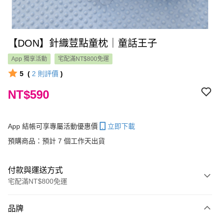
【DON】針織荳點童枕｜童話王子
App 獨享活動
宅配滿NT$800免運
5
(
2
則評價
)
NT$590
App 結帳可享專屬活動優惠價
立即下載
預購商品：預計 7 個工作天出貨
付款與運送方式
宅配滿NT$800免運
付款方式
品牌
信用卡一次付款