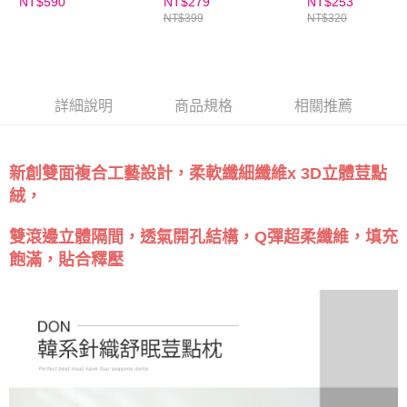
NT$590
NT$279
NT$253
NT$399
NT$320
詳細說明
商品規格
相關推薦
新創雙面複合工藝設計，柔軟纖細纖維x 3D立體荳點
絨，
雙滾邊立體隔間，透氣開孔結構，Q彈超柔纖維，填充
飽滿，貼合釋壓