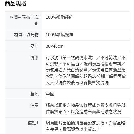
商品規格
材質– 表布／底
100℅聚酯纖維
布
材質– 填充物
100℅聚酯纖維
尺寸
30×48cm
清潔
可水洗（第一次請清水洗）／不可乾洗／不
可烘乾／不可漂白／洗劑勿直接接觸布料／
勿使用強力漂白清潔劑／勿使用任何類型柔
軟劑／浸泡時間請勿超過10分鐘／請翻面放
入大型洗衣袋後再以弱機單獨清洗
產地
中國
注意
請勿以粗糙之物品如竹蓆或身體皮膚粗糙部
位磨擦布面，以免造成布面起毛球之狀況
備註1
網頁圖片因拍攝與螢幕設定之故，與實品略
有差異，實際顏色以出貨為主