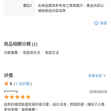
備註2
此商品圖為參考用之情境圖示，產品內容以
規格敘述內容為準
客服
商品相關分類 (1)
分齡推薦
家庭與生活
家庭生活
評價
查看全部
5
(
2
則評價
)
f*********6
2026/06/24
這款針織荳點童枕真的很可愛，設計活潑，質感舒適，讓孩子入睡
更加安穩，值得推薦！