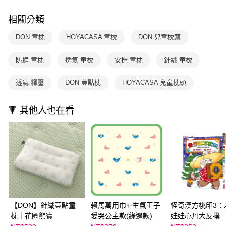
用戶於交易時，得透過本服務購買商品或服務，並由商店將買賣／分期付款
購買商品的店家。未經商家同意取消之訂單仍視為有效，需透過AFTEE先享
買賣價金債權讓與本公司後，依約使用本公司帳單繳交帳款。
後付繳納相關費用。
相關分類
2.基於同意付款使用「大哥付你分期」之契約關係目的，商店將以您的個人
※ 交易是否成功請以「AFTEE先享後付 」之結帳頁面顯示為準，若有關於
資料（包含姓名、電話或地址）提供予台灣大哥大進項蒐集、處理及利用，
是否繳費成功／繳費後需取消欲退款等相關疑問，請聯繫「AFTEE先享後付
DON 童枕
HOYACASA 童枕
DON 兒童枕頭
由本公司與您本人進行分期帳單所需資料之確認、核對及更正。
客戶支援中心」
https://netprotections.freshdesk.com/support/home
3.完整用戶服務條款，請詳閱以下連結：
https://oppay.tw/userRule
防螨 童枕
透氣 童枕
安撫 童枕
針織 童枕
【注意事項】
１．透過由恩沛科技股份有限公司提供之「AFTEE先享後付」服務完成之交
易，需依本服務之必要範圍內提供個人資料，並將交易相關給付款項請求債
透氣 釋壓
DON 荳點枕
HOYACASA 兒童枕頭
權轉讓予恩沛科技股份有限公司。
２．關於個人資料處理事宜，請瀏覽以下網址：
https://aftee.tw/terms/#terms3
🔻 其他人也在看
３．未成年的使用者請事先徵得法定代理人或監護人之同意方可使用
「AFTEE先享後付」，若未經同意申辦者引起之損失，本公司不負相關責
任。
４．使用「AFTEE先享後付」時，將依據個別帳號之用戶狀況，依本公司即
時審查核予不同之上限額度；若仍有額度不足之情形，本公司將視審查結果
請求用戶進行身份認證。
５．嚴禁一人註冊多個帳號或使用他人資訊註冊。若發現惡意使用之情形，
恩沛科技股份有限公司將有權停止該用戶之使用額度並採取法律行動。
【DON】針織荳點童
賴馬萬用巾✨生氣王子
怪奇漢方桃印3：
枕｜花圈熊寶
愛哭公主款(綠邊款)
娃娃心丹大反撲