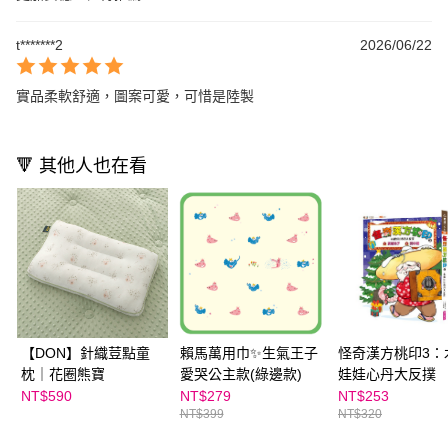
t*******2
2026/06/22
實品柔軟舒適，圖案可愛，可惜是陸製
🔻 其他人也在看
【DON】針織荳點童
賴馬萬用巾✨生氣王子
怪奇漢方桃印3：
枕｜花圈熊寶
愛哭公主款(綠邊款)
娃娃心丹大反撲
NT$590
NT$279
NT$253
NT$399
NT$320