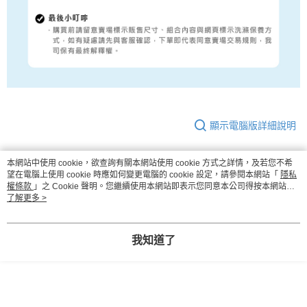
顯示電腦版詳細說明
本網站中使用 cookie，欲查詢有關本網站使用 cookie 方式之詳情，及若您不希
商品規格
望在電腦上使用 cookie 時應如何變更電腦的 cookie 設定，請參閱本網站「
隱私
權條款
」之 Cookie 聲明。您繼續使用本網站即表示您同意本公司得按本網站使
用條款之 Cookie 聲明使用 cookie。
了解更多 >
材質– 表布／底
100℅尼龍
布
我知道了
內含
床包x1、信封枕套x2
清潔
可水洗（第一次請清水洗）／不可乾洗／不
可烘乾／不可漂白／洗劑勿直接接觸布料／
勿使用強力漂白清潔劑／勿使用任何類型柔