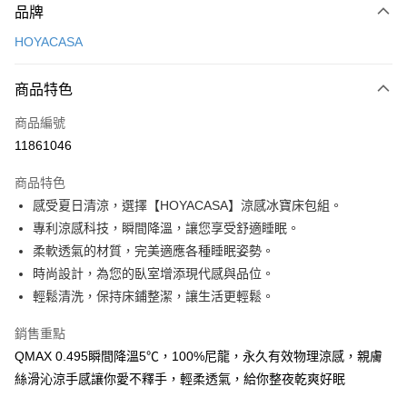
品牌
信用卡一次付款
HOYACASA
LINE Pay
商品特色
Apple Pay
商品編號
大哥付你分期
11861046
相關說明
【大哥付你分期使用說明】
AFTEE先享後付
商品特色
1.本服務由台灣大哥大提供，台灣大哥大用戶可立即使用無須另外申請。
2.付款方式選擇「大哥付你分期」，訂單成立後會自動跳轉到大哥付的交易
相關說明
感受夏日清涼，選擇【HOYACASA】涼感冰寶床包組。
流程，驗證手機門號後，選擇欲分期的期數、繳款截止日，確認付款後即完
【關於「AFTEE先享後付」】
專利涼感科技，瞬間降溫，讓您享受舒適睡眠。
成交易。
ATM付款
AFTEE先享後付是「在收到商品之後才付款」的支付方式。 讓您購物簡單
3.實際核准額度、可分期數及費用金額請依後續交易確認頁面所載為準。
柔軟透氣的材質，完美適應各種睡眠姿勢。
便利好安心！
4.訂單成立30分鐘內，如未前往確認交易或遇審核未通過，訂單將自動取
１．簡單：不需註冊會員、不需綁卡、不需儲值。
時尚設計，為您的臥室增添現代感與品位。
運送方式
消。如遇「轉專審核」未通過狀況，表示未達大哥付你分期系統評分，恕無
２．便利：只要手機號碼，簡訊認證，即可結帳。
輕鬆清洗，保持床鋪整潔，讓生活更輕鬆。
法說明評估內容。
３．安心：先確認商品／服務後，再付款。
國內宅配/郵寄 (不適用離島、海外及郵局i郵箱)
【繳款方式說明】
1.分期款項不併入電信帳單，「大哥付你分期」於每月結算日後寄送繳費提
銷售重點
每筆NT$70，滿NT$800(含以上)免運費
【「AFTEE先享後付」結帳流程】
醒簡訊。
１．於結帳方式選擇「AFTEE先享後付」後，將跳轉至「AFTEE先享後付」
QMAX 0.495瞬間降溫5℃，100%尼龍，永久有效物理涼感，親膚
2.透過簡訊連結打開帳單後，可選擇「超商條碼／台灣大直營門市／銀行轉
結帳頁面，進行簡訊認證並確認金額後，即可完成結帳。
絲滑沁涼手感讓你愛不釋手，輕柔透氣，給你整夜乾爽好眠
帳／街口支付／iPASS MONEY」等通路繳費。
２．訂單成立數日內，您將收到繳費通知簡訊。
３．收到繳費通知簡訊後14天內，點擊此簡訊中的連結，可透過四大超商／