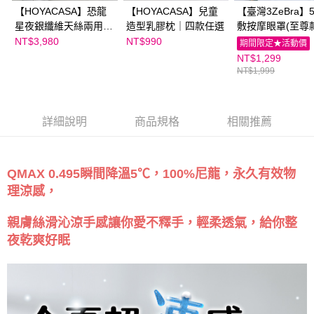
【HOYACASA】恐龍
【HOYACASA】兒童
【臺灣3ZeBra】
星夜銀纖維天絲兩用被
造型乳膠枕｜四款任選
敷按摩眼罩(至尊款
床包組
色可選｜親子家
NT$3,980
NT$990
期間限定★活動價
館
NT$1,299
NT$1,999
詳細說明
商品規格
相關推薦
QMAX 0.495瞬間降溫5℃，100%尼龍，永久有效物
理涼感，
親膚絲滑沁涼手感讓你愛不釋手，輕柔透氣，給你整
夜乾爽好眠