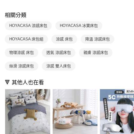
【注意事項】
ATM／網路銀行／等多元方式進行付款，方視為交易完成。
1.本服務係由「台灣大哥大股份有限公司」（以下簡稱本公司）所提供，讓
※ 請注意：結帳手續完成當下不需立刻繳費，但若您需要取消訂單，請聯絡
用戶於交易時，得透過本服務購買商品或服務，並由商店將買賣／分期付款
相關分類
購買商品的店家。未經商家同意取消之訂單仍視為有效，需透過AFTEE先享
買賣價金債權讓與本公司後，依約使用本公司帳單繳交帳款。
後付繳納相關費用。
2.基於同意付款使用「大哥付你分期」之契約關係目的，商店將以您的個人
※ 交易是否成功請以「AFTEE先享後付 」之結帳頁面顯示為準，若有關於
HOYACASA 涼感床包
HOYACASA 冰寶床包
資料（包含姓名、電話或地址）提供予台灣大哥大進項蒐集、處理及利用，
是否繳費成功／繳費後需取消欲退款等相關疑問，請聯繫「AFTEE先享後付
由本公司與您本人進行分期帳單所需資料之確認、核對及更正。
客戶支援中心」
https://netprotections.freshdesk.com/support/home
HOYACASA 床包組
涼感 床包
降溫 涼感床包
3.完整用戶服務條款，請詳閱以下連結：
https://oppay.tw/userRule
【注意事項】
１．透過由恩沛科技股份有限公司提供之「AFTEE先享後付」服務完成之交
物理涼感 床包
透氣 涼感床包
親膚 涼感床包
易，需依本服務之必要範圍內提供個人資料，並將交易相關給付款項請求債
權轉讓予恩沛科技股份有限公司。
絲滑 涼感床包
涼感 雙人床包
２．關於個人資料處理事宜，請瀏覽以下網址：
https://aftee.tw/terms/#terms3
３．未成年的使用者請事先徵得法定代理人或監護人之同意方可使用
🔻 其他人也在看
「AFTEE先享後付」，若未經同意申辦者引起之損失，本公司不負相關責
任。
４．使用「AFTEE先享後付」時，將依據個別帳號之用戶狀況，依本公司即
時審查核予不同之上限額度；若仍有額度不足之情形，本公司將視審查結果
請求用戶進行身份認證。
５．嚴禁一人註冊多個帳號或使用他人資訊註冊。若發現惡意使用之情形，
恩沛科技股份有限公司將有權停止該用戶之使用額度並採取法律行動。