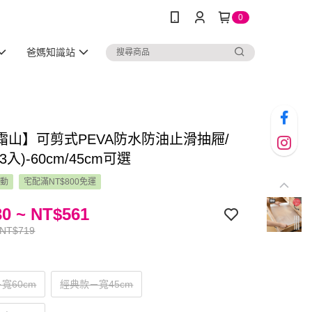
0
爸媽知識站
霜山】可剪式PEVA防水防油止滑抽屜/
入)-60cm/45cm可選
活動
宅配滿NT$800免運
0 ~ NT$561
 NT$719
寬60cm
經典款－寬45cm