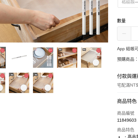
格紋款－
數量
App 結
預購商品：
付款與運
宅配滿NT$
付款方式
商品特色
信用卡一
商品編號
11849603
LINE Pay
商品特色
Apple Pay
．高品