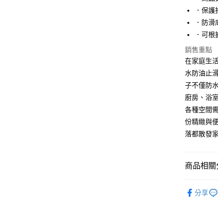
．保護
大哥付你
．防滑
相關說明
【大哥付
．可根
AFTEE先
1.本服務
銷售重點
2.付款方
相關說明
在家庭生活
流程，驗
【關於「A
ATM付款
完成交易
AFTEE
水防油止
3.實際核
便利好安
子不僅防
4.訂單成
１．簡單
消。如遇
廚房、浴
２．便利
運送方式
無法說明
３．安心
各種空間
【繳款方
國內宅配/
份精緻與便
1.分期款
【「AFT
醒簡訊。
每筆NT$7
１．於結帳
落都散發
2.透過簡
付」結帳
帳／街口支
２．訂單
３．收到繳
商品相關分
【注意事
／ATM／
1.本服務
※ 請注意
用戶於交
分齡推薦
絡購買商品
款買賣價
分享
先享後付
2.基於同
※ 交易是
資料（包
是否繳費成