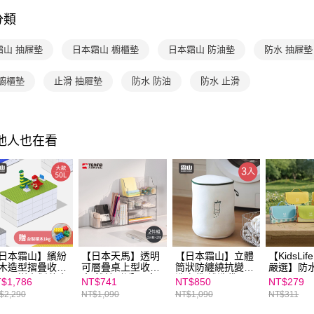
用，由本
付客戶支
3.完整用
分類
【注意事
１．透過由
霜山 抽屜墊
日本霜山 櫥櫃墊
日本霜山 防油墊
防水 抽屜墊
交易，需
求債權轉
２．關於
 櫥櫃墊
止滑 抽屜墊
防水 防油
防水 止滑
https://aft
３．未成
「AFTE
任。
其他人也在看
４．使用「
即時審查
結果請求
５．嚴禁
形，恩沛
動。
日本霜山】繽紛
【日本天馬】透明
【日本霜山】立體
【KidsLi
木造型摺疊收納
可層疊桌上型收納
筒狀防纏繞抗變形
嚴選】防
50L(送台製積木
盒(雙抽/附分隔盒2
洗衣袋/護洗袋-3入
$1,786
NT$741
NT$850
NT$279
kg)-多色可選
個)-兩色可選
$2,290
NT$1,090
NT$1,090
NT$311