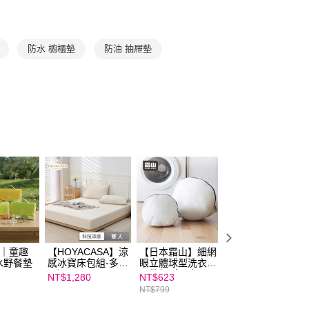
公司與您本人進行分期帳單所需資料之確認、核對及更正。
援中心」
https://netprotections.freshdesk.com/support/home
戶服務條款，請詳閱以下連結：
https://oppay.tw/userRule
項】
恩沛科技股份有限公司提供之「AFTEE先享後付」服務完成之
防水 櫥櫃墊
防油 抽屜墊
依本服務之必要範圍內提供個人資料，並將交易相關給付款項請
讓予恩沛科技股份有限公司。
個人資料處理事宜，請瀏覽以下網址：
ee.tw/terms/#terms3
年的使用者請事先徵得法定代理人或監護人之同意方可使用
E先享後付」，若未經同意申辦者引起之損失，本公司不負相關責
AFTEE先享後付」時，將依據個別帳號之用戶狀況，依本公司
核予不同之上限額度；若仍有額度不足之情形，本公司將視審查
用戶進行身份認證。
一人註冊多個帳號或使用他人資訊註冊。若發現惡意使用之情
科技股份有限公司將有權停止該用戶之使用額度並採取法律行
fe｜童趣
【HOYACASA】涼
【日本霜山】細網
【臺灣3ZeBra】
水野餐墊
感冰寶床包組-多色
眼立體球型洗衣袋
5C熱敷按摩眼罩
可選
二件組(大&中)
(至尊款) 多色可選
NT$1,280
NT$623
期間限定★活動價
｜親子家庭嚴選館
NT$799
NT$1,299
NT$1,999