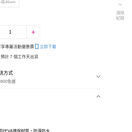
寬45cm
清除
紀錄
帳可享專屬活動優惠價
立即下載
預計 7 個工作天出貨
送方式
800免運
次付款
質PEVA環保材質，防滑防水