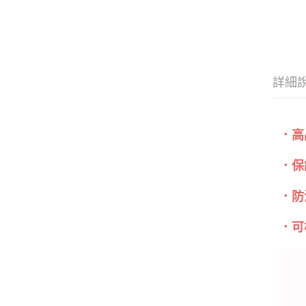
詳細
．高
．保
．防
．可