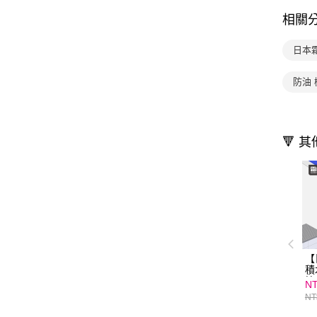
相關
日本
防油
🔻 
【
積
箱
NT
1
NT