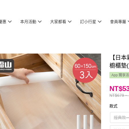
優惠
本月活動
大家都看
訂小行星
會員專屬
【日本
櫥櫃墊(3
App 獨享
NT$53
NT$679 ~
款式
經典款－