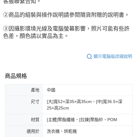
客服聯繫告知。
②商品的組裝與操作說明請參閱隨貨附贈的說明書。
③因攝影環境光線及電腦螢幕影響，照片可能有些許
色差，顏色請以實品為主。
顯示電腦版詳細說明
商品規格
產地
中國
尺寸
[大]寬52×深35×高35cm、[中]寬36.5×深
25×高25cm
材質
[主體]聚酯纖維、[拉鍊]聚酯紗、POM
適用於
洗衣機、烘乾機