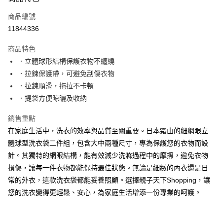
信用卡一次付款
商品編號
LINE Pay
11844336
Apple Pay
商品特色
大哥付你分期
．立體球形結構保護衣物不纏繞
相關說明
．拉鍊保護帶，可避免刮傷衣物
【大哥付你分期使用說明】
．拉鍊順滑，拖拉不卡頓
AFTEE先享後付
1.本服務由台灣大哥大提供，台灣大哥大用戶可立即使用無須另外申請。
．提袋方便晾曬及收納
2.付款方式選擇「大哥付你分期」，訂單成立後會自動跳轉到大哥付的交易
相關說明
流程，驗證手機門號後，選擇欲分期的期數、繳款截止日，確認付款後即完
【關於「AFTEE先享後付」】
成交易。
銷售重點
ATM付款
AFTEE先享後付是「在收到商品之後才付款」的支付方式。 讓您購物簡單
3.實際核准額度、可分期數及費用金額請依後續交易確認頁面所載為準。
在家庭生活中，洗衣的效率與品質至關重要。日本霜山的細網眼立
便利好安心！
4.訂單成立30分鐘內，如未前往確認交易或遇審核未通過，訂單將自動取
１．簡單：不需註冊會員、不需綁卡、不需儲值。
體球型洗衣袋二件組，包含大中兩種尺寸，專為保護您的衣物而設
運送方式
消。如遇「轉專審核」未通過狀況，表示未達大哥付你分期系統評分，恕無
２．便利：只要手機號碼，簡訊認證，即可結帳。
法說明評估內容。
計。其獨特的網眼結構，能有效減少洗滌過程中的摩擦，避免衣物
３．安心：先確認商品／服務後，再付款。
國內宅配/郵寄 (不適用離島、海外及郵局i郵箱)
【繳款方式說明】
損傷，讓每一件衣物都能保持最佳狀態。無論是細緻的內衣還是日
1.分期款項不併入電信帳單，「大哥付你分期」於每月結算日後寄送繳費提
每筆NT$70，滿NT$800(含以上)免運費
【「AFTEE先享後付」結帳流程】
常的外衣，這款洗衣袋都能妥善照顧。選擇親子天下Shopping，讓
醒簡訊。
１．於結帳方式選擇「AFTEE先享後付」後，將跳轉至「AFTEE先享後付」
2.透過簡訊連結打開帳單後，可選擇「超商條碼／台灣大直營門市／銀行轉
您的洗衣變得更輕鬆、安心，為家庭生活增添一份專業的呵護。
結帳頁面，進行簡訊認證並確認金額後，即可完成結帳。
帳／街口支付／iPASS MONEY」等通路繳費。
２．訂單成立數日內，您將收到繳費通知簡訊。
３．收到繳費通知簡訊後14天內，點擊此簡訊中的連結，可透過四大超商／
【注意事項】
ATM／網路銀行／等多元方式進行付款，方視為交易完成。