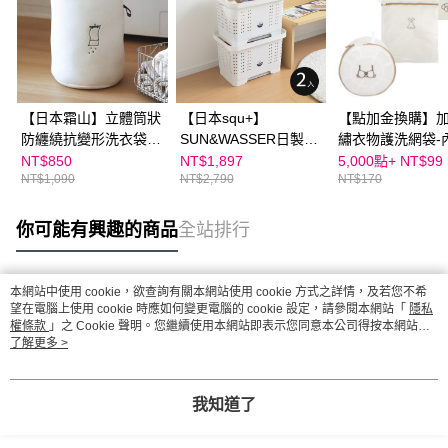
【日本霜山】立體筒狀
【日本squ+】
【點加金換購】
防纏繞抗變形洗衣袋/
SUN&WASSER日製可
繡衣物護洗網袋-
護洗袋-3入
層疊置物洗衣籃-2入
+襪子+裙子護洗
NT$850
NT$1,897
5,000點+
NT$99
NT$1,090
NT$2,790
NT$170
你可能有興趣的商品
全站排行
本網站中使用 cookie，欲查詢有關本網站使用 cookie 方式之詳情，及若您不希
熱門標籤
望在電腦上使用 cookie 時應如何變更電腦的 cookie 設定，請參閱本網站「
隱私
權條款
」之 Cookie 聲明。您繼續使用本網站即表示您同意本公司得按本網站使
用條款之 Cookie 聲明使用 cookie。
了解更多 >
我知道了