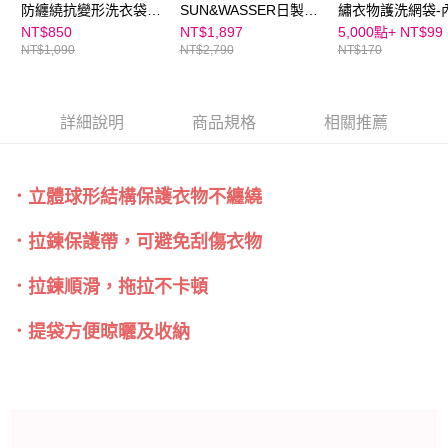
防纏繞抗變形洗衣袋/
SUN&WASSER日製可
繡衣物護洗網袋-
護洗袋-3入
層疊置物洗衣籃-2入
+襪子+裙子護洗
NT$850
NT$1,897
5,000點+
NT$99
NT$1,090
NT$2,790
NT$170
詳細說明
商品規格
相關推薦
．立體球形結構保護衣物不纏繞
．拉鍊保護帶，可避免刮傷衣物
．拉鍊順滑，拖拉不卡頓
．提袋方便晾曬及收納