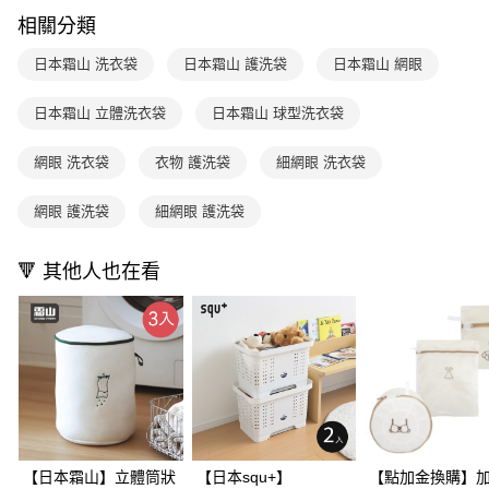
1.本服務係由「台灣大哥大股份有限公司」（以下簡稱本公司）所提供，讓
※ 請注意：結帳手續完成當下不需立刻繳費，但若您需要取消訂單，請聯絡
相關分類
用戶於交易時，得透過本服務購買商品或服務，並由商店將買賣／分期付款
購買商品的店家。未經商家同意取消之訂單仍視為有效，需透過AFTEE先享
買賣價金債權讓與本公司後，依約使用本公司帳單繳交帳款。
後付繳納相關費用。
日本霜山 洗衣袋
日本霜山 護洗袋
日本霜山 網眼
2.基於同意付款使用「大哥付你分期」之契約關係目的，商店將以您的個人
※ 交易是否成功請以「AFTEE先享後付 」之結帳頁面顯示為準，若有關於
資料（包含姓名、電話或地址）提供予台灣大哥大進項蒐集、處理及利用，
是否繳費成功／繳費後需取消欲退款等相關疑問，請聯繫「AFTEE先享後付
由本公司與您本人進行分期帳單所需資料之確認、核對及更正。
日本霜山 立體洗衣袋
日本霜山 球型洗衣袋
客戶支援中心」
https://netprotections.freshdesk.com/support/home
3.完整用戶服務條款，請詳閱以下連結：
https://oppay.tw/userRule
【注意事項】
網眼 洗衣袋
衣物 護洗袋
細網眼 洗衣袋
１．透過由恩沛科技股份有限公司提供之「AFTEE先享後付」服務完成之交
易，需依本服務之必要範圍內提供個人資料，並將交易相關給付款項請求債
網眼 護洗袋
細網眼 護洗袋
權轉讓予恩沛科技股份有限公司。
２．關於個人資料處理事宜，請瀏覽以下網址：
https://aftee.tw/terms/#terms3
🔻 其他人也在看
３．未成年的使用者請事先徵得法定代理人或監護人之同意方可使用
「AFTEE先享後付」，若未經同意申辦者引起之損失，本公司不負相關責
任。
４．使用「AFTEE先享後付」時，將依據個別帳號之用戶狀況，依本公司即
時審查核予不同之上限額度；若仍有額度不足之情形，本公司將視審查結果
請求用戶進行身份認證。
５．嚴禁一人註冊多個帳號或使用他人資訊註冊。若發現惡意使用之情形，
恩沛科技股份有限公司將有權停止該用戶之使用額度並採取法律行動。
【日本霜山】立體筒狀
【日本squ+】
【點加金換購】