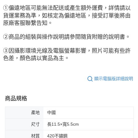
①偏遠地區可能無法配送或產生額外運費，詳情請以
貨運業務為準，如核定為偏遠地區，接受訂單後將由
原廠客服聯繫告知。
②商品的組裝與操作說明請參閱隨貨附贈的說明書。
③因攝影環境光線及電腦螢幕影響，照片可能有些許
色差，顏色請以實品為主。
顯示電腦版詳細說明
商品規格
產地
中國
尺寸
長11.5×寬5.5cm
材質
420不鏽鋼