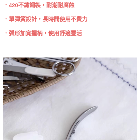
．420不鏽鋼製，耐潮耐腐蝕
．單彈簧設計，長時間使用不費力
．弧形加寬握柄，使用舒適靈活