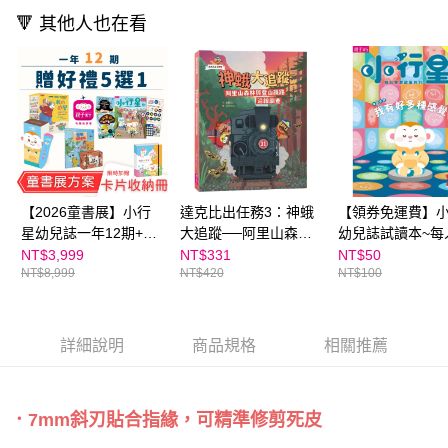
1.本服務係由「台灣大哥大股份有限公司」（以下簡稱本公司）所提供，讓
※ 請注意：結帳手續完成當下不需立刻繳費，但若您需要取消訂單，請聯絡
🔻 其他人也在看
用戶於交易時，得透過本服務購買商品或服務，並由商店將買賣／分期付款
購買商品的店家。未經商家同意取消之訂單仍視為有效，需透過AFTEE先享
買賣價金債權讓與本公司後，依約使用本公司帳單繳交帳款。
後付繳納相關費用。
2.基於同意付款使用「大哥付你分期」之契約關係目的，商店將以您的個人
※ 交易是否成功請以「AFTEE先享後付 」之結帳頁面顯示為準，若有關於
資料（包含姓名、電話或地址）提供予台灣大哥大進項蒐集、處理及利用，
是否繳費成功／繳費後需取消欲退款等相關疑問，請聯繫「AFTEE先享後付
由本公司與您本人進行分期帳單所需資料之確認、核對及更正。
客戶支援中心」
https://netprotections.freshdesk.com/support/home
3.完整用戶服務條款，請詳閱以下連結：
https://oppay.tw/userRule
【注意事項】
１．透過由恩沛科技股份有限公司提供之「AFTEE先享後付」服務完成之交
易，需依本服務之必要範圍內提供個人資料，並將交易相關給付款項請求債
權轉讓予恩沛科技股份有限公司。
【2026童書展】小行
達克比出任務3：神蛾
【領券免運費】
２．關於個人資料處理事宜，請瀏覽以下網址：
https://aftee.tw/terms/#terms3
星幼兒誌一年12期+童
大追蹤──阿里山森林
幼兒誌試讀本~每
３．未成年的使用者請事先徵得法定代理人或監護人之同意方可使用
書展好禮5選1~加贈點
與登山鐵路沿線調查
購一份
NT$3,999
NT$331
NT$50
「AFTEE先享後付」，若未經同意申辦者引起之損失，本公司不負相關責
NT$8,999
NT$420
NT$100
讀卡片收集冊！
任。
４．使用「AFTEE先享後付」時，將依據個別帳號之用戶狀況，依本公司即
時審查核予不同之上限額度；若仍有額度不足之情形，本公司將視審查結果
請求用戶進行身份認證。
詳細說明
商品規格
相關推薦
５．嚴禁一人註冊多個帳號或使用他人資訊註冊。若發現惡意使用之情形，
恩沛科技股份有限公司將有權停止該用戶之使用額度並採取法律行動。
．7mm斜刃貼合指緣，可精準修剪死皮