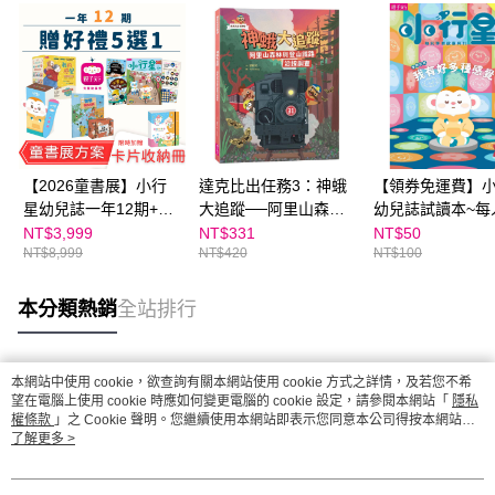
【2026童書展】小行
達克比出任務3：神蛾
【領券免運費】
星幼兒誌一年12期+童
大追蹤──阿里山森林
幼兒誌試讀本~每
書展好禮5選1~加贈點
與登山鐵路沿線調查
購一份
NT$3,999
NT$331
NT$50
NT$8,999
NT$420
NT$100
讀卡片收集冊！
本分類熱銷
全站排行
本網站中使用 cookie，欲查詢有關本網站使用 cookie 方式之詳情，及若您不希
熱門標籤
望在電腦上使用 cookie 時應如何變更電腦的 cookie 設定，請參閱本網站「
隱私
權條款
」之 Cookie 聲明。您繼續使用本網站即表示您同意本公司得按本網站使
用條款之 Cookie 聲明使用 cookie。
了解更多 >