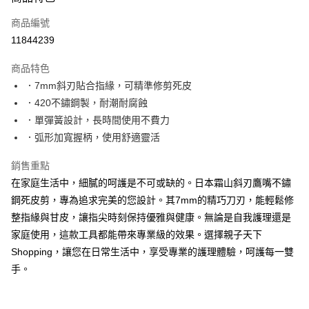
信用卡一次付款
商品編號
LINE Pay
11844239
Apple Pay
商品特色
大哥付你分期
．7mm斜刃貼合指緣，可精準修剪死皮
相關說明
．420不鏽鋼製，耐潮耐腐蝕
【大哥付你分期使用說明】
．單彈簧設計，長時間使用不費力
AFTEE先享後付
1.本服務由台灣大哥大提供，台灣大哥大用戶可立即使用無須另外申請。
．弧形加寬握柄，使用舒適靈活
2.付款方式選擇「大哥付你分期」，訂單成立後會自動跳轉到大哥付的交易
相關說明
流程，驗證手機門號後，選擇欲分期的期數、繳款截止日，確認付款後即完
【關於「AFTEE先享後付」】
成交易。
銷售重點
ATM付款
AFTEE先享後付是「在收到商品之後才付款」的支付方式。 讓您購物簡單
3.實際核准額度、可分期數及費用金額請依後續交易確認頁面所載為準。
在家庭生活中，細膩的呵護是不可或缺的。日本霜山斜刃鷹嘴不鏽
便利好安心！
4.訂單成立30分鐘內，如未前往確認交易或遇審核未通過，訂單將自動取
１．簡單：不需註冊會員、不需綁卡、不需儲值。
鋼死皮剪，專為追求完美的您設計。其7mm的精巧刀刃，能輕鬆修
運送方式
消。如遇「轉專審核」未通過狀況，表示未達大哥付你分期系統評分，恕無
２．便利：只要手機號碼，簡訊認證，即可結帳。
法說明評估內容。
整指緣與甘皮，讓指尖時刻保持優雅與健康。無論是自我護理還是
３．安心：先確認商品／服務後，再付款。
國內宅配/郵寄 (不適用離島、海外及郵局i郵箱)
【繳款方式說明】
家庭使用，這款工具都能帶來專業級的效果。選擇親子天下
1.分期款項不併入電信帳單，「大哥付你分期」於每月結算日後寄送繳費提
每筆NT$70，滿NT$800(含以上)免運費
【「AFTEE先享後付」結帳流程】
Shopping，讓您在日常生活中，享受專業的護理體驗，呵護每一雙
醒簡訊。
１．於結帳方式選擇「AFTEE先享後付」後，將跳轉至「AFTEE先享後付」
2.透過簡訊連結打開帳單後，可選擇「超商條碼／台灣大直營門市／銀行轉
手。
結帳頁面，進行簡訊認證並確認金額後，即可完成結帳。
帳／街口支付／iPASS MONEY」等通路繳費。
２．訂單成立數日內，您將收到繳費通知簡訊。
３．收到繳費通知簡訊後14天內，點擊此簡訊中的連結，可透過四大超商／
【注意事項】
ATM／網路銀行／等多元方式進行付款，方視為交易完成。