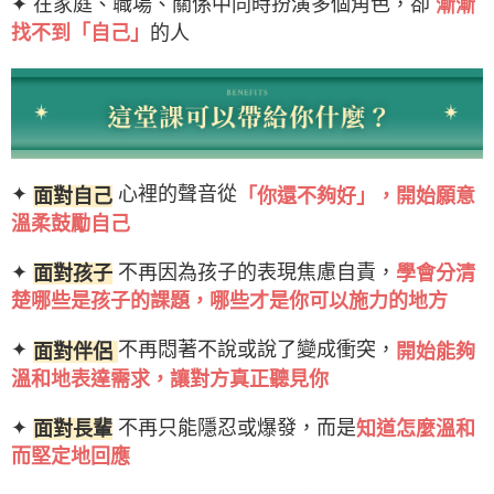
✦ 在家庭、職場、關係中同時扮演多個角色，卻
漸漸
找不到「自己」
的人
✦
心裡的聲音從
面對自己
「你還不夠好」，開始願意
溫柔鼓勵自己
✦
不再因為孩子的表現焦慮自責，
面對孩子
學會分清
楚哪些是孩子的課題，哪些才是你可以施力的地方
✦
不再悶著不說或說了變成衝突，
面對伴侶
開始能夠
溫和地表達需求，讓對方真正聽見你
✦
不再只能隱忍或爆發，而是
面對長輩
知道怎麼溫和
而堅定地回應