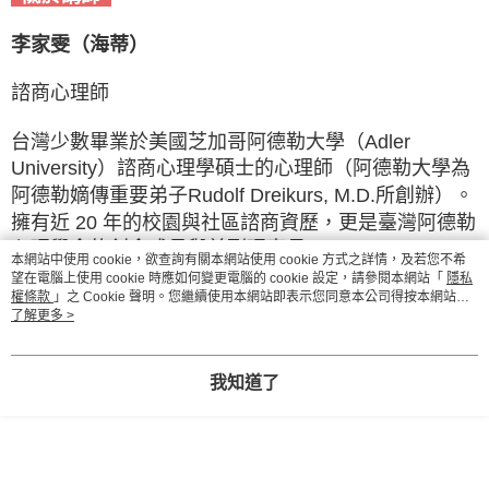
李家雯（海蒂）
諮商心理師
台灣少數畢業於美國芝加哥阿德勒大學（Adler
University）諮商心理學碩士的心理師（阿德勒大學為
阿德勒嫡傳重要弟子Rudolf Dreikurs, M.D.所創辦）。
擁有近 20 年的校園與社區諮商資歷，更是臺灣阿德勒
心理學會的創會成員與前副理事長。
本網站中使用 cookie，欲查詢有關本網站使用 cookie 方式之詳情，及若您不希
望在電腦上使用 cookie 時應如何變更電腦的 cookie 設定，請參閱本網站「
隱私
擅長將阿德勒心理學運用在各種生活領域、人際溝
權條款
」之 Cookie 聲明。您繼續使用本網站即表示您同意本公司得按本網站使
用條款之 Cookie 聲明使用 cookie。
了解更多 >
通、情緒陪伴、親職諮詢、個人成長激勵等。
我知道了
身為多本暢銷書如《生活裡，遇見阿德勒的溫柔》、
《教養是合作》的作者，海蒂老師不僅是阿德勒理論
的推廣者，更是實踐「合作共好」的助人者。