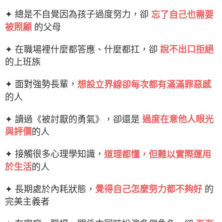
✦ 總是不自覺因為孩子過度努力，卻
忘了自己也需要
被照顧
的父母
✦ 在職場裡什麼都答應、什麼都扛，卻
說不出口拒絕
的上班族
✦ 面對強勢長輩，
想設立界線卻每次都有滿滿罪惡感
的人
✦ 讀過《被討厭的勇氣》，卻還是
過度在意他人眼光
與評價
的人
✦ 接觸很多心理學知識，
道理都懂，但難以實際運用
於生活
的人
✦ 長期處於內耗狀態，
覺得自己怎麼努力都不夠好
的
完美主義者