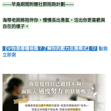
——早鳥期間附贈社群陪跑計劃——
海蒂老師將陪伴你，慢慢長出勇氣，活出你更喜歡與
自在的樣子。
【💡你是哪種爸媽？了解你的壓力反應模式】🤍
點我
立即測