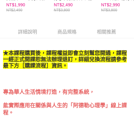
子戒拖拉，打造自主學
天下線上學校
緒｜親子天下線
NT$1,990
NT$2,490
NT$2,990
NT$2,490
NT$3,800
NT$3,800
習力｜小學生首選｜親
子天下線上學校
詳細說明
商品規格
相關推薦
★本課程購買後，課程權益即會立刻幫您開通，課程
一經正式開課恕無法辦理退訂，詳細兌換流程請參考
最下方［購課流程］資訊。
專為華人生活情境打造，有完整系統，
能實際應用在關係與人生的「阿德勒心理學」線上課
程。