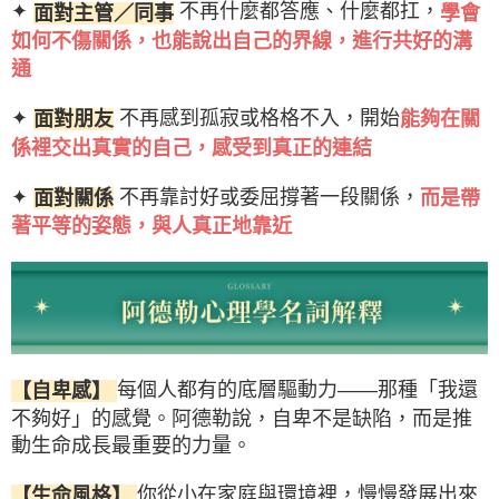
✦
不再什麼都答應、什麼都扛，
面對主管／同事
學會
如何不傷關係，也能說出自己的界線，進行共好的溝
通
✦
不再感到孤寂或格格不入，開始
面對朋友
能夠在關
係裡交出真實的自己，感受到真正的連結
✦
不再靠討好或委屈撐著一段關係，
面對關係
而是帶
著平等的姿態，與人真正地靠近
每個人都有的底層驅動力——那種「我還
【自卑感】
不夠好」的感覺。阿德勒說，自卑不是缺陷，而是推
動生命成長最重要的力量。
你從小在家庭與環境裡，慢慢發展出來
【生命風格】