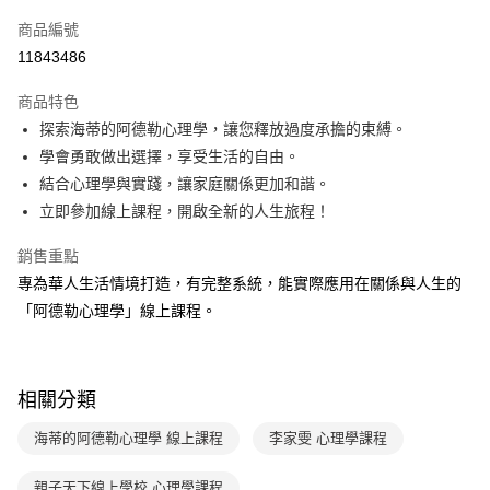
信用卡一次付款
商品編號
ATM付款
11843486
運送方式
商品特色
探索海蒂的阿德勒心理學，讓您釋放過度承擔的束縛。
數位發送
學會勇敢做出選擇，享受生活的自由。
免運費
結合心理學與實踐，讓家庭關係更加和諧。
立即參加線上課程，開啟全新的人生旅程！
銷售重點
專為華人生活情境打造，有完整系統，能實際應用在關係與人生的
「阿德勒心理學」線上課程。
相關分類
海蒂的阿德勒心理學 線上課程
李家雯 心理學課程
親子天下線上學校 心理學課程