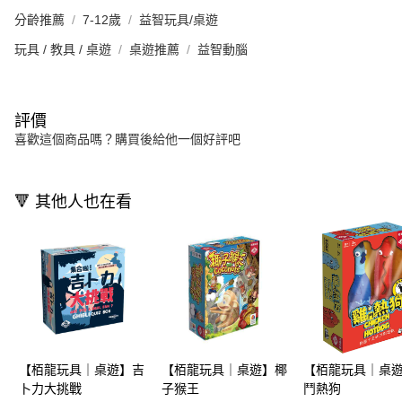
分齡推薦
7-12歲
益智玩具/桌遊
玩具 / 教具 / 桌遊
桌遊推薦
益智動腦
評價
喜歡這個商品嗎？購買後給他一個好評吧
🔻 其他人也在看
【栢龍玩具｜桌遊】吉
【栢龍玩具｜桌遊】椰
【栢龍玩具｜桌
卜力大挑戰
子猴王
鬥熱狗