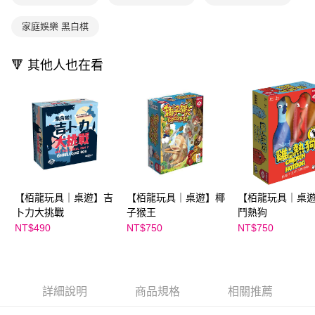
資料（包含姓名、電話或地址）提供予台灣大哥大進項蒐集、處理及利用，
是否繳費成功／繳費後需取消欲退款等相關疑問，請聯繫「AFTEE先享後付
每筆NT$200
由本公司與您本人進行分期帳單所需資料之確認、核對及更正。
客戶支援中心」
https://netprotections.freshdesk.com/support/home
家庭娛樂 黑白棋
3.完整用戶服務條款，請詳閱以下連結：
https://oppay.tw/userRule
【注意事項】
１．透過由恩沛科技股份有限公司提供之「AFTEE先享後付」服務完成之交
🔻 其他人也在看
易，需依本服務之必要範圍內提供個人資料，並將交易相關給付款項請求債
權轉讓予恩沛科技股份有限公司。
２．關於個人資料處理事宜，請瀏覽以下網址：
https://aftee.tw/terms/#terms3
３．未成年的使用者請事先徵得法定代理人或監護人之同意方可使用
「AFTEE先享後付」，若未經同意申辦者引起之損失，本公司不負相關責
任。
４．使用「AFTEE先享後付」時，將依據個別帳號之用戶狀況，依本公司即
時審查核予不同之上限額度；若仍有額度不足之情形，本公司將視審查結果
請求用戶進行身份認證。
【栢龍玩具｜桌遊】吉
【栢龍玩具｜桌遊】椰
【栢龍玩具｜桌
５．嚴禁一人註冊多個帳號或使用他人資訊註冊。若發現惡意使用之情形，
恩沛科技股份有限公司將有權停止該用戶之使用額度並採取法律行動。
卜力大挑戰
子猴王
鬥熱狗
NT$490
NT$750
NT$750
詳細說明
商品規格
相關推薦