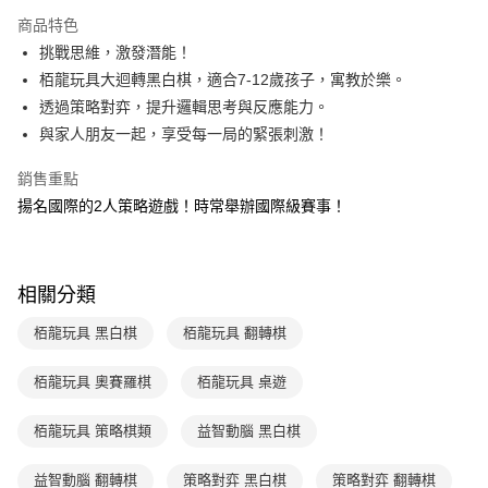
Apple Pay
商品特色
大哥付你分期
挑戰思維，激發潛能！
相關說明
栢龍玩具大迴轉黑白棋，適合7-12歲孩子，寓教於樂。
【大哥付你分期使用說明】
透過策略對弈，提升邏輯思考與反應能力。
AFTEE先享後付
1.本服務由台灣大哥大提供，台灣大哥大用戶可立即使用無須另外申請。
與家人朋友一起，享受每一局的緊張刺激！
2.付款方式選擇「大哥付你分期」，訂單成立後會自動跳轉到大哥付的交易
相關說明
流程，驗證手機門號後，選擇欲分期的期數、繳款截止日，確認付款後即完
【關於「AFTEE先享後付」】
成交易。
銷售重點
ATM付款
AFTEE先享後付是「在收到商品之後才付款」的支付方式。 讓您購物簡單
3.實際核准額度、可分期數及費用金額請依後續交易確認頁面所載為準。
揚名國際的2人策略遊戲！時常舉辦國際級賽事！
便利好安心！
4.訂單成立30分鐘內，如未前往確認交易或遇審核未通過，訂單將自動取
１．簡單：不需註冊會員、不需綁卡、不需儲值。
運送方式
消。如遇「轉專審核」未通過狀況，表示未達大哥付你分期系統評分，恕無
２．便利：只要手機號碼，簡訊認證，即可結帳。
法說明評估內容。
３．安心：先確認商品／服務後，再付款。
付款後全家取貨
【繳款方式說明】
相關分類
1.分期款項不併入電信帳單，「大哥付你分期」於每月結算日後寄送繳費提
每筆NT$70，滿NT$800(含以上)免運費
【「AFTEE先享後付」結帳流程】
醒簡訊。
１．於結帳方式選擇「AFTEE先享後付」後，將跳轉至「AFTEE先享後付」
栢龍玩具 黑白棋
栢龍玩具 翻轉棋
2.透過簡訊連結打開帳單後，可選擇「超商條碼／台灣大直營門市／銀行轉
付款後7-11取貨
結帳頁面，進行簡訊認證並確認金額後，即可完成結帳。
帳／街口支付／iPASS MONEY」等通路繳費。
２．訂單成立數日內，您將收到繳費通知簡訊。
每筆NT$70，滿NT$800(含以上)免運費
３．收到繳費通知簡訊後14天內，點擊此簡訊中的連結，可透過四大超商／
栢龍玩具 奧賽羅棋
栢龍玩具 桌遊
【注意事項】
ATM／網路銀行／等多元方式進行付款，方視為交易完成。
國內宅配/郵寄 (不適用離島、海外及郵局i郵箱)
1.本服務係由「台灣大哥大股份有限公司」（以下簡稱本公司）所提供，讓
※ 請注意：結帳手續完成當下不需立刻繳費，但若您需要取消訂單，請聯絡
栢龍玩具 策略棋類
益智動腦 黑白棋
用戶於交易時，得透過本服務購買商品或服務，並由商店將買賣／分期付款
每筆NT$70，滿NT$800(含以上)免運費
購買商品的店家。未經商家同意取消之訂單仍視為有效，需透過AFTEE先享
買賣價金債權讓與本公司後，依約使用本公司帳單繳交帳款。
後付繳納相關費用。
2.基於同意付款使用「大哥付你分期」之契約關係目的，商店將以您的個人
離島宅配（澎湖、金門、馬祖、小琉球；不適用於郵局i郵箱）
※ 交易是否成功請以「AFTEE先享後付 」之結帳頁面顯示為準，若有關於
益智動腦 翻轉棋
策略對弈 黑白棋
策略對弈 翻轉棋